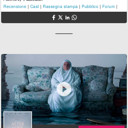
Recensione
|
Cast
|
Rassegna stampa
|
Pubblico
|
Forum
|
