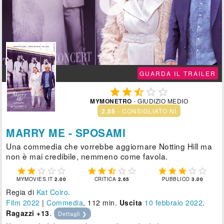

GUARDA IL TRAILER





MYMONETRO
- GIUDIZIO MEDIO
2.55
- CONSIGLIATO NÌ
MARRY ME - SPOSAMI
Una commedia che vorrebbe aggiornare Notting Hill ma
non è mai credibile, nemmeno come favola.















MYMOVIES.IT
2.00
CRITICA
2.65
PUBBLICO
3.00
Regia di
Kat Coiro
.
Film 2022
|
Commedia
, 112 min.
Uscita
10
febbraio 2022
.
Ragazzi +13
.
Dettagli ❯