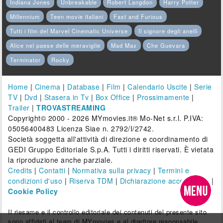
Indiana Jones
Unbreakable
Robert Langdon
Harry Potter
Millennium
Teen movie italiani
Fast and Furious
Tutti i film del Marvel Cinematic Universe
Il signore degli anelli
Alice nel paese delle meraviglie
Mad Max
Che Guevara
Terminator
Rocky
Home
|
Cinema
|
Database
|
Film
|
Calendario Uscite
|
Serie
TV
|
Dvd
|
Stasera in Tv
|
Box Office
|
Prossimamente
|
Trailer
|
TROVASTREAMING
Copyright© 2000 - 2026 MYmovies.it® Mo-Net s.r.l. P.IVA:
05056400483 Licenza Siae n. 2792/I/2742.
Società soggetta all'attività di direzione e coordinamento di
GEDI Gruppo Editoriale S.p.A. Tutti i diritti riservati. È vietata
la riproduzione anche parziale.
Credits
|
Contatti
|
Normativa sulla privacy
|
Termini e
condizioni d'uso
|
Riserva TDM
|
Dichiarazione accessibilità
|
Cookie Policy
Il riesame e il controllo editoriale dei contenuti del presente sito
sono affidati al team di MYmovies e al direttore responsabile.