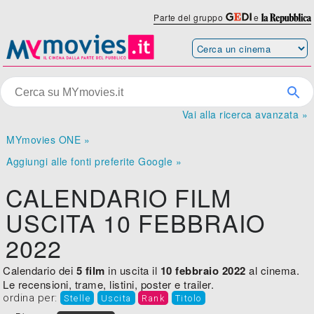
Parte del gruppo
e
Vai alla ricerca avanzata »
MYmovies ONE »
Aggiungi alle fonti preferite Google »
CALENDARIO FILM
USCITA 10 FEBBRAIO
2022
Calendario dei
5 film
in uscita il
10 febbraio 2022
al cinema.
Le recensioni, trame, listini, poster e trailer.
ordina per:
Stelle
Uscita
Rank
Titolo