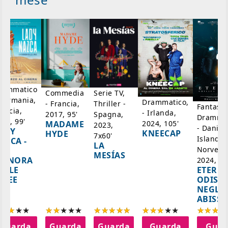
rammatico
Serie TV,
Commedia
 Germania,
Drammatico,
Thriller -
- Francia,
Fantasci
rancia,
- Irlanda,
Spagna,
2017, 95'
Drammat
025, 99'
2024, 105'
MADAME
2023,
- Danim
ADY
KNEECAP
HYDE
7x60'
Islanda,
AZCA -
LA
Norvegi
A
MESÍAS
IGNORA
2024, 10
ETERNA
ELLE
ODISS
INEE
NEGLI
ABISSI
Guarda
Guarda
Guarda
Guarda
Guar