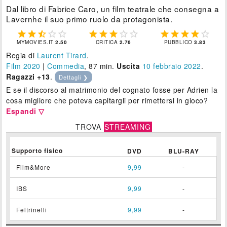
Dal libro di Fabrice Caro, un film teatrale che consegna a
Lavernhe il suo primo ruolo da protagonista.















MYMOVIES.IT
2.50
CRITICA
2.76
PUBBLICO
3.83
Regia di
Laurent Tirard
.
Film 2020
|
Commedia
, 87 min.
Uscita
10
febbraio 2022
.
Ragazzi +13
.
Dettagli ❯
E se il discorso al matrimonio del cognato fosse per Adrien la
cosa migliore che poteva capitargli per rimettersi in gioco?
Espandi ▽
TROVA
STREAMING
Supporto fisico
DVD
BLU-RAY
Film&More
9,99
-
IBS
9,99
-
Feltrinelli
9,99
-