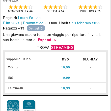















MYMOVIES.IT
4.00
CRITICA
3.66
PUBBLICO
4.25
Regia di
Laura Samani
.
Film 2021
|
Drammatico
, 89 min.
Uscita
10
febbraio 2022
.
Ragazzi +13
.
Dettagli ❯
Una giovane madre tenta un viaggio per riportare in vita la
sua bambina morta.
Espandi ▽
TROVA
STREAMING
Supporto fisico
DVD
BLU-RAY
CG | tv
10,99
-
IBS
10,99
-
Feltrinelli
10,99
-