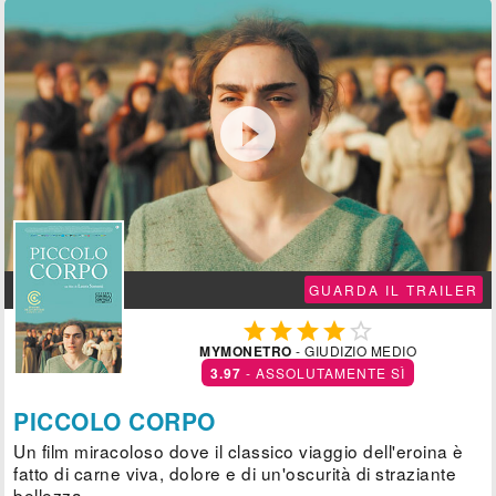

GUARDA IL TRAILER





MYMONETRO
- GIUDIZIO MEDIO
3.97
- ASSOLUTAMENTE SÌ
PICCOLO CORPO
Un film miracoloso dove il classico viaggio dell'eroina è
fatto di carne viva, dolore e di un'oscurità di straziante
bellezza.