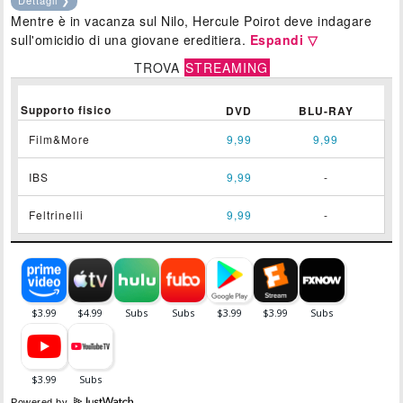
Mentre è in vacanza sul Nilo, Hercule Poirot deve indagare
sull'omicidio di una giovane ereditiera.
Espandi ▽
TROVA
STREAMING
Supporto fisico
DVD
BLU-RAY
Film&More
9,99
9,99
IBS
9,99
-
Feltrinelli
9,99
-
Powered by