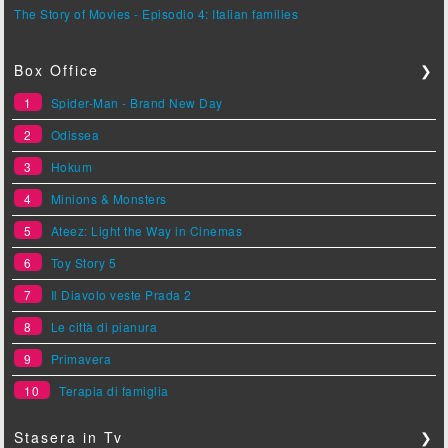
The Story of Movies - Episodio 4: Italian families
Box Office
❯
1
Spider-Man - Brand New Day
2
Odissea
3
Hokum
4
Minions & Monsters
5
Ateez: Light the Way in Cinemas
6
Toy Story 5
7
Il Diavolo veste Prada 2
8
Le città di pianura
9
Primavera
10
Terapia di famiglia
Stasera in Tv
❯