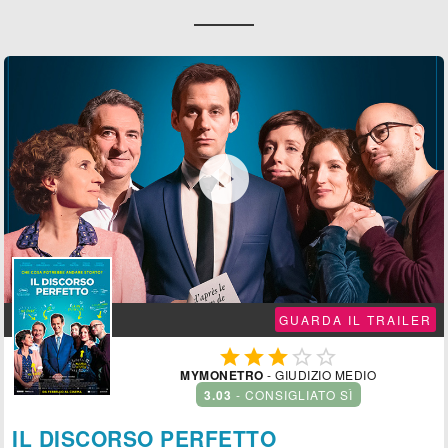

GUARDA IL TRAILER





MYMONETRO
- GIUDIZIO MEDIO
3.03
- CONSIGLIATO SÌ
IL DISCORSO PERFETTO