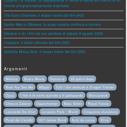
Locarno 79: Ketticè, un adolescente in cerca di senso all'interno di un
mondo programmaticamente insensato
The Echo Chamber, il teaser trailer del film [HD]
Spider Man e Odissea: la super coppia continua a correre
Stasera in tv: i film da non perdere di sabato 8 agosto 2026
Clayface, il trailer ufficiale del film [HD]
Godzilla Minus Zero, il teaser trailer del film [HD]
Argomenti
Minions
Scary Movie
Gomorra
28 giorni dopo
Now You See Me
M3gan
Tutti i film dedicati a Dragon Trainer
Opus
I film e le serie ispirate a Il gattopardo
Biancaneve
Checco Zalone
Oppenheimer
Baby Sitter
Royal Family
Leonardo Da Vinci
Jurassic Park - World
Cinquanta sfumature
Pirati dei Caraibi
007 James Bond
Auto da corsa
Virus