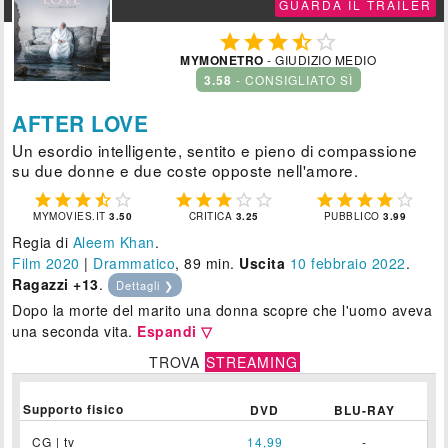
GUARDA IL TRAILER





MYMONETRO
- GIUDIZIO MEDIO
3.58
- CONSIGLIATO SÌ
AFTER LOVE
Un esordio intelligente, sentito e pieno di compassione
su due donne e due coste opposte nell'amore.















MYMOVIES.IT
3.50
CRITICA
3.25
PUBBLICO
3.99
Regia di
Aleem Khan
.
Film 2020
|
Drammatico
, 89 min.
Uscita
10
febbraio 2022
.
Ragazzi +13
.
Dettagli ❯
Dopo la morte del marito una donna scopre che l'uomo aveva
una seconda vita.
Espandi ▽
TROVA
STREAMING
Supporto fisico
DVD
BLU-RAY
CG | tv
14,99
-