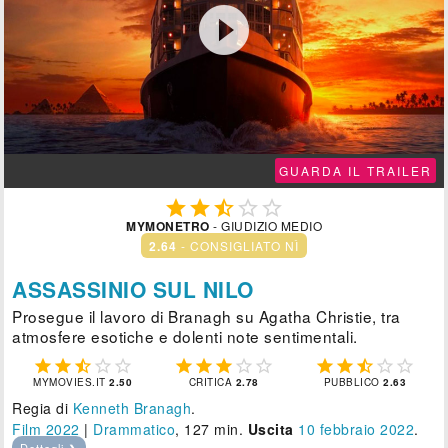

GUARDA IL TRAILER





MYMONETRO
- GIUDIZIO MEDIO
2.64
- CONSIGLIATO NÌ
ASSASSINIO SUL NILO
Prosegue il lavoro di Branagh su Agatha Christie, tra
atmosfere esotiche e dolenti note sentimentali.















MYMOVIES.IT
2.50
CRITICA
2.78
PUBBLICO
2.63
Regia di
Kenneth Branagh
.
Film 2022
|
Drammatico
, 127 min.
Uscita
10
febbraio 2022
.
Dettagli ❯