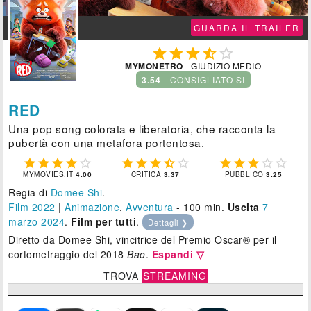
GUARDA IL TRAILER





MYMONETRO
- GIUDIZIO MEDIO
3.54
- CONSIGLIATO SÌ
RED
Una pop song colorata e liberatoria, che racconta la
pubertà con una metafora portentosa.















MYMOVIES.IT
4.00
CRITICA
3.37
PUBBLICO
3.25
Regia di
Domee Shi
.
Film 2022
|
Animazione
,
Avventura
- 100 min.
Uscita
7
marzo 2024
.
Film per tutti
.
Dettagli ❯
Diretto da Domee Shi, vincitrice del Premio Oscar® per il
cortometraggio del 2018
Bao
.
Espandi ▽
TROVA
STREAMING