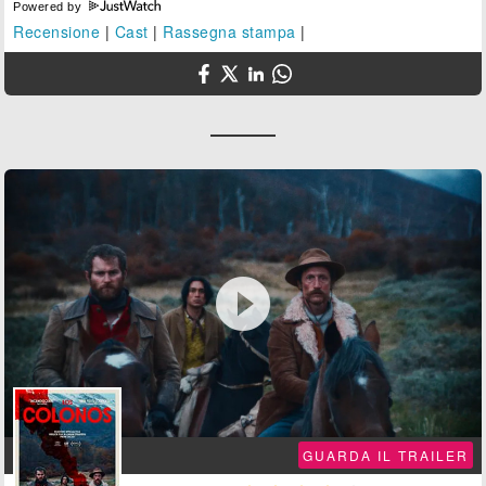
Powered by
Recensione
|
Cast
|
Rassegna stampa
|

GUARDA IL TRAILER