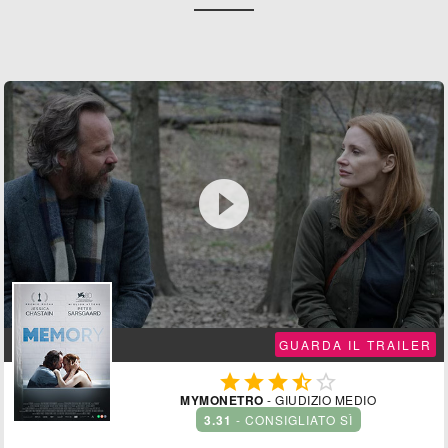

GUARDA IL TRAILER





MYMONETRO
- GIUDIZIO MEDIO
3.31
- CONSIGLIATO SÌ