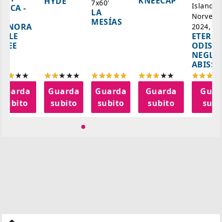
KNEECAP
HYDE
7x60'
Islanda,
AZCA -
LA
Norvegi
A
MESÍAS
IGNORA
2024, 10
ETERNA
ELLE
ODISS
INEE
NEGLI
ABISSI
Guarda
Guarda
Guarda
Guarda
Guar
subito
subito
subito
subito
subi