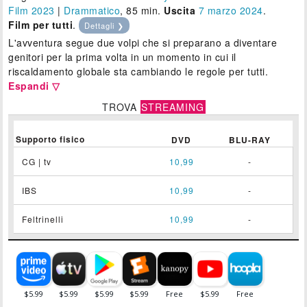
Film 2023
|
Drammatico
, 85 min.
Uscita
7
marzo 2024
.
Film per tutti
.
Dettagli ❯
L'avventura segue due volpi che si preparano a diventare
genitori per la prima volta in un momento in cui il
riscaldamento globale sta cambiando le regole per tutti.
Espandi ▽
TROVA
STREAMING
Supporto fisico
DVD
BLU-RAY
CG | tv
10,99
-
IBS
10,99
-
Feltrinelli
10,99
-