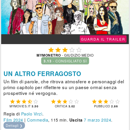
GUARDA IL TRAILER





MYMONETRO
- GIUDIZIO MEDIO
3.13
- CONSIGLIATO SÌ
UN ALTRO FERRAGOSTO
Un film di parole, che ritrova atmosfere e personaggi del
primo capitolo per riflettere su un paese ormai senza
prospettive né vergogna.















MYMOVIES.IT
3.50
CRITICA
3.02
PUBBLICO
2.86
Regia di
Paolo Virzì
.
Film 2024
|
Commedia
, 115 min.
Uscita
7
marzo 2024
.
Dettagli ❯