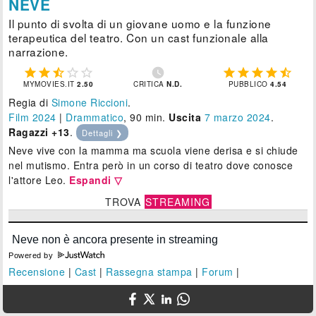
NEVE
Il punto di svolta di un giovane uomo e la funzione
terapeutica del teatro. Con un cast funzionale alla
narrazione.











MYMOVIES.IT
2.50
CRITICA
N.D.
PUBBLICO
4.54
Regia di
Simone Riccioni
.
Film 2024
|
Drammatico
, 90 min.
Uscita
7
marzo 2024
.
Ragazzi +13
.
Dettagli ❯
Neve vive con la mamma ma scuola viene derisa e si chiude
nel mutismo. Entra però in un corso di teatro dove conosce
l'attore Leo.
Espandi ▽
TROVA
STREAMING
Powered by
Recensione
|
Cast
|
Rassegna stampa
|
Forum
|