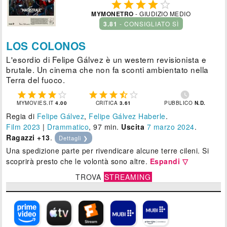





MYMONETRO
- GIUDIZIO MEDIO
3.81
- CONSIGLIATO SÌ
LOS COLONOS
L'esordio di Felipe Gálvez è un western revisionista e
brutale. Un cinema che non fa sconti ambientato nella
Terra del fuoco.











MYMOVIES.IT
4.00
CRITICA
3.61
PUBBLICO
N.D.
Regia di
Felipe Gálvez
,
Felipe Gálvez Haberle
.
Film 2023
|
Drammatico
, 97 min.
Uscita
7
marzo 2024
.
Ragazzi +13
.
Dettagli ❯
Una spedizione parte per rivendicare alcune terre cileni. Si
scoprirà presto che le volontà sono altre.
Espandi ▽
TROVA
STREAMING