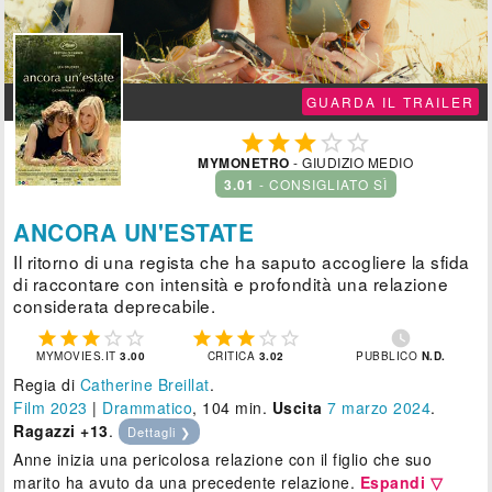
GUARDA IL TRAILER





MYMONETRO
- GIUDIZIO MEDIO
3.01
- CONSIGLIATO SÌ
ANCORA UN'ESTATE
Il ritorno di una regista che ha saputo accogliere la sfida
di raccontare con intensità e profondità una relazione
considerata deprecabile.











MYMOVIES.IT
3.00
CRITICA
3.02
PUBBLICO
N.D.
Regia di
Catherine Breillat
.
Film 2023
|
Drammatico
, 104 min.
Uscita
7
marzo 2024
.
Ragazzi +13
.
Dettagli ❯
Anne inizia una pericolosa relazione con il figlio che suo
marito ha avuto da una precedente relazione.
Espandi ▽