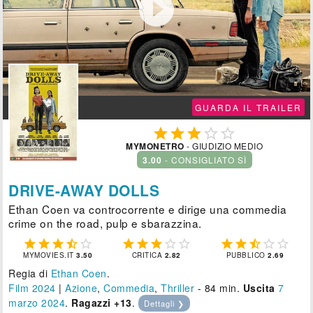

GUARDA IL TRAILER





MYMONETRO
- GIUDIZIO MEDIO
3.00
- CONSIGLIATO SÌ
DRIVE-AWAY DOLLS
Ethan Coen va controcorrente e dirige una commedia
crime on the road, pulp e sbarazzina.















MYMOVIES.IT
3.50
CRITICA
2.82
PUBBLICO
2.69
Regia di
Ethan Coen
.
Film 2024
|
Azione
,
Commedia
,
Thriller
- 84 min.
Uscita
7
marzo 2024
.
Ragazzi +13
.
Dettagli ❯