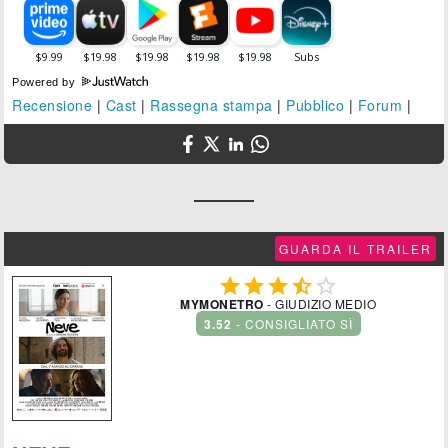
Powered by
Recensione
|
Cast
|
Rassegna stampa
|
Pubblico
|
Forum
|
GUARDA IL TRAILER





MYMONETRO
- GIUDIZIO MEDIO
3.52
- CONSIGLIATO SÌ