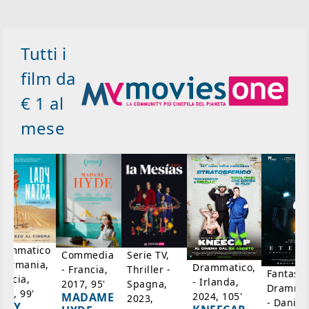
Tutti i
film da
€ 1 al
mese
rammatico
Serie TV,
Commedia
 Germania,
Drammatico,
Thriller -
- Francia,
Fantasci
rancia,
- Irlanda,
Spagna,
2017, 95'
Drammat
025, 99'
2024, 105'
MADAME
2023,
- Danim
ADY