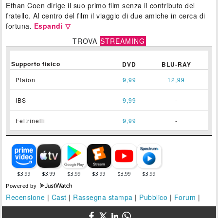
Ethan Coen dirige il suo primo film senza il contributo del
fratello. Al centro del film il viaggio di due amiche in cerca di
fortuna.
Espandi ▽
TROVA
STREAMING
Supporto fisico
DVD
BLU-RAY
Plaion
9,99
12,99
IBS
9,99
-
Feltrinelli
9,99
-
Powered by
Recensione
|
Cast
|
Rassegna stampa
|
Pubblico
|
Forum
|