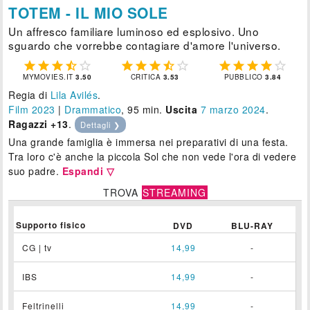
TOTEM - IL MIO SOLE
Un affresco familiare luminoso ed esplosivo. Uno
sguardo che vorrebbe contagiare d'amore l'universo.















MYMOVIES.IT
3.50
CRITICA
3.53
PUBBLICO
3.84
Regia di
Lila Avilés
.
Film 2023
|
Drammatico
, 95 min.
Uscita
7
marzo 2024
.
Ragazzi +13
.
Dettagli ❯
Una grande famiglia è immersa nei preparativi di una festa.
Tra loro c'è anche la piccola Sol che non vede l'ora di vedere
suo padre.
Espandi ▽
TROVA
STREAMING
Supporto fisico
DVD
BLU-RAY
CG | tv
14,99
-
IBS
14,99
-
Feltrinelli
14,99
-