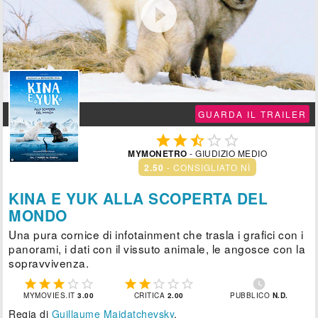

GUARDA IL TRAILER





MYMONETRO
- GIUDIZIO MEDIO
2.50
- CONSIGLIATO NÌ
KINA E YUK ALLA SCOPERTA DEL
MONDO
Una pura cornice di infotainment che trasla i grafici con i
panorami, i dati con il vissuto animale, le angosce con la
sopravvivenza.











MYMOVIES.IT
3.00
CRITICA
2.00
PUBBLICO
N.D.
Regia di
Guillaume Maidatchevsky
.