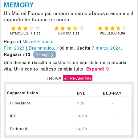
MEMORY
Un Michel Franco più umano e meno abrasivo esamina il
rapporto tra trauma e ricordo.















MYMOVIES.IT
3.00
CRITICA
3.33
PUBBLICO
3.59
Regia di
Michel Franco
.
Film 2023
|
Drammatico
, 100 min.
Uscita
7
marzo 2024
.
Ragazzi +13
.
Dettagli ❯
Una donna è riuscita a costruirsi un equilibrio nella propria
vita. Un incontro inatteso cambia tutto.
Espandi ▽
TROVA
STREAMING
Supporto fisico
DVD
BLU-RAY
Film&More
9,99
-
IBS
14,99
-
Feltrinelli
14,99
-