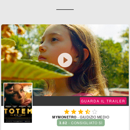

GUARDA IL TRAILER





MYMONETRO
- GIUDIZIO MEDIO
3.62
- CONSIGLIATO SÌ