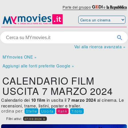
Parte del gruppo
e
Vai alla ricerca avanzata »
MYmovies ONE »
Aggiungi alle fonti preferite Google »
CALENDARIO FILM
USCITA 7 MARZO 2024
Calendario dei
10 film
in uscita il
7 marzo 2024
al cinema. Le
recensioni, trame, listini, poster e trailer.
ordina per:
Stelle
Uscita
Rank
Titolo
Filtri attivi:
07/03/2024 X