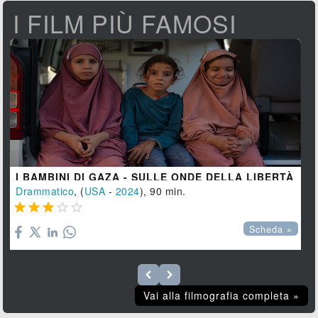
I FILM PIÙ FAMOSI
I BAMBINI DI GAZA - SULLE ONDE DELLA LIBERTÀ
Drammatico
, (
USA
-
2024
), 90 min.





Scheda »
Vai alla filmografia completa »