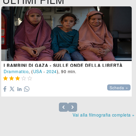
I BAMBINI DI GAZA - SULLE ONDE DELLA LIBERTÀ
Drammatico
, (
USA
-
2024
), 90 min.





Scheda »
Vai alla filmografia completa »