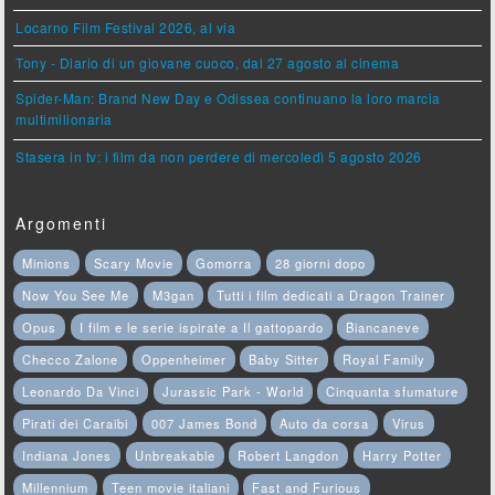
Locarno Film Festival 2026, al via
Tony - Diario di un giovane cuoco, dal 27 agosto al cinema
Spider-Man: Brand New Day e Odissea continuano la loro marcia
multimilionaria
Stasera in tv: i film da non perdere di mercoledì 5 agosto 2026
Argomenti
Minions
Scary Movie
Gomorra
28 giorni dopo
Now You See Me
M3gan
Tutti i film dedicati a Dragon Trainer
Opus
I film e le serie ispirate a Il gattopardo
Biancaneve
Checco Zalone
Oppenheimer
Baby Sitter
Royal Family
Leonardo Da Vinci
Jurassic Park - World
Cinquanta sfumature
Pirati dei Caraibi
007 James Bond
Auto da corsa
Virus
Indiana Jones
Unbreakable
Robert Langdon
Harry Potter
Millennium
Teen movie italiani
Fast and Furious