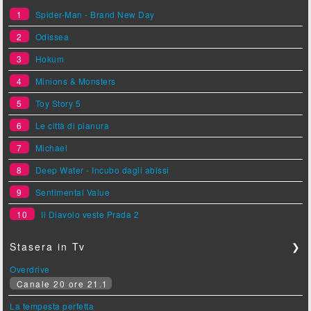
1
Spider-Man - Brand New Day
2
Odissea
3
Hokum
4
Minions & Monsters
5
Toy Story 5
6
Le città di pianura
7
Michael
8
Deep Water - Incubo dagli abissi
9
Sentimental Value
10
Il Diavolo veste Prada 2
Stasera in Tv
❯
Overdrive
Canale 20 ore 21.1
La tempesta perfetta