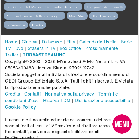
Tutti i film del Marvel Cinematic Universe
Il signore degli anelli
Alice nel paese delle meraviglie
Mad Max
Che Guevara
Terminator
Rocky
Home
|
Cinema
|
Database
|
Film
|
Calendario Uscite
|
Serie
TV
|
Dvd
|
Stasera in Tv
|
Box Office
|
Prossimamente
|
Trailer
|
TROVASTREAMING
Copyright© 2000 - 2026 MYmovies.it® Mo-Net s.r.l. P.IVA:
05056400483 Licenza Siae n. 2792/I/2742.
Società soggetta all'attività di direzione e coordinamento di
GEDI Gruppo Editoriale S.p.A. Tutti i diritti riservati. È vietata
la riproduzione anche parziale.
Credits
|
Contatti
|
Normativa sulla privacy
|
Termini e
condizioni d'uso
|
Riserva TDM
|
Dichiarazione accessibilità
|
Cookie Policy
Il riesame e il controllo editoriale dei contenuti del presente sito
sono affidati al team di MYmovies e al direttore responsabile.
Per contatti, scrivere al seguente indirizzo email:
live@mymovies.it