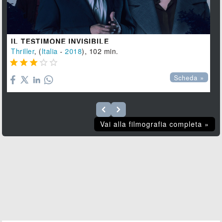
IL TESTIMONE INVISIBILE
Thriller
, (
Italia
-
2018
), 102 min.





Scheda »
Vai alla filmografia completa »