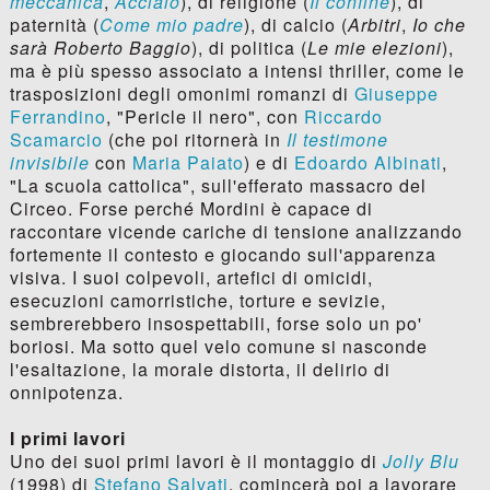
meccanica
,
Acciaio
), di religione (
Il confine
), di
paternità (
Come mio padre
), di calcio (
Arbitri
,
Io che
sarà Roberto Baggio
), di politica (
Le mie elezioni
),
ma è più spesso associato a intensi thriller, come le
trasposizioni degli omonimi romanzi di
Giuseppe
Ferrandino
, "Pericle il nero", con
Riccardo
Scamarcio
(che poi ritornerà in
Il testimone
invisibile
con
Maria Paiato
) e di
Edoardo Albinati
,
"La scuola cattolica", sull'efferato massacro del
Circeo. Forse perché Mordini è capace di
raccontare vicende cariche di tensione analizzando
fortemente il contesto e giocando sull'apparenza
visiva. I suoi colpevoli, artefici di omicidi,
esecuzioni camorristiche, torture e sevizie,
sembrerebbero insospettabili, forse solo un po'
boriosi. Ma sotto quel velo comune si nasconde
l'esaltazione, la morale distorta, il delirio di
onnipotenza.
I primi lavori
Uno dei suoi primi lavori è il montaggio di
Jolly Blu
(1998) di
Stefano Salvati
, comincerà poi a lavorare