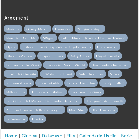
Argomenti
Minions
Scary Movie
Gomorra
28 giorni dopo
Now You See Me
M3gan
Tutti i film dedicati a Dragon Trainer
Opus
I film e le serie ispirate a Il gattopardo
Biancaneve
Checco Zalone
Oppenheimer
Baby Sitter
Royal Family
Leonardo Da Vinci
Jurassic Park - World
Cinquanta sfumature
Pirati dei Caraibi
007 James Bond
Auto da corsa
Virus
Indiana Jones
Unbreakable
Robert Langdon
Harry Potter
Millennium
Teen movie italiani
Fast and Furious
Tutti i film del Marvel Cinematic Universe
Il signore degli anelli
Alice nel paese delle meraviglie
Mad Max
Che Guevara
Terminator
Rocky
Home
|
Cinema
|
Database
|
Film
|
Calendario Uscite
|
Serie