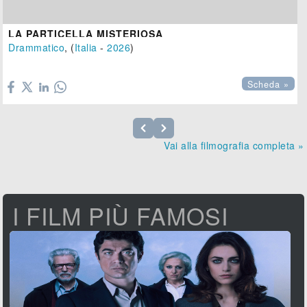
LA PARTICELLA MISTERIOSA
Drammatico
, (
Italia
-
2026
)

Scheda »
Vai alla filmografia completa »
I FILM PIÙ FAMOSI