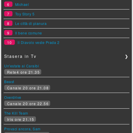
6
Michael
7
Toy Story 5
8
Le città di pianura
9
Il bene comune
10
Il Diavolo veste Prada 2
Stasera in Tv
❯
Un'estate ai Caraibi
Rete4 ore 21.35
Beast
Canale 20 ore 21.08
Overdrive
Canale 20 ore 22.56
The Kill Team
Iris ore 21.15
Provaci ancora, Sam