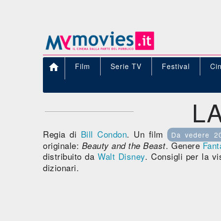

Film
Serie TV
Festival
Ci
LA
Regia di
Bill Condon
. Un film
Da vedere 2
originale:
. Genere
Fant
Beauty and the Beast
distribuito da
Walt Disney
. Consigli per la v
dizionari.