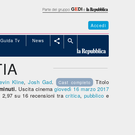
Accedi
Guida Tv
News


TIA
evin Kline
,
Josh Gad
.
Titolo
Cast completo
Uscita cinema
giovedì 16
marzo 2017
minuti.
2,97 su 16 recensioni tra
critica
,
pubblico
e
o