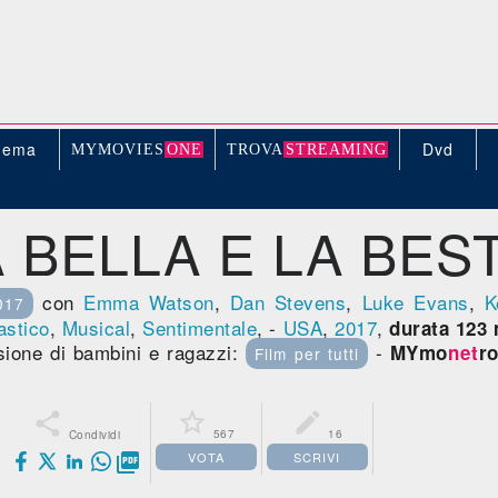
nema
Dvd
MYMOVIE
S
ONE
TROV
A
STREAMING
 BELLA E LA BES
con
Emma Watson
,
Dan Stevens
,
Luke Evans
,
K
017
astico
,
Musical
,
Sentimentale
, -
USA
,
2017
,
durata 123 
isione di bambini e ragazzi:
-
MYmo
net
r
Film per tutti



567
16
Condividi
VOTA
SCRIVI
