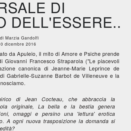
RSALE DI
 DELL'ESSERE..
di Marzia Gandolfi
30 dicembre 2016
rato da Apuleio, il mito di Amore e Psiche prende
 di Giovanni Francesco Straparola ("Le piacevoli
borazione canonica di Jeanne-Marie Leprince de
di Gabrielle-Suzanne Barbot de Villeneuve e la
conosciamo.
onirico di Jean Cocteau, che abbraccia la
ola originale,
La bella e la bestia
genera
azioni, omaggi e persino una 'lettura' erotica
so. A ogni nuova trasposizione la domanda si
redità?