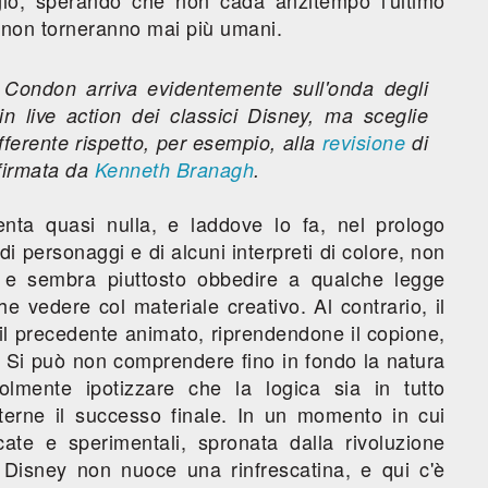
gio, sperando che non cada anzitempo l'ultimo
 non torneranno mai più umani.
ll Condon arriva evidentemente sull'onda degli
in live action dei classici Disney, ma sceglie
fferente rispetto, per esempio, alla
revisione
di
firmata da
Kenneth Branagh
.
nta quasi nulla, e laddove lo fa, nel prologo
di personaggi e di alcuni interpreti di colore, non
e e sembra piuttosto obbedire a qualche legge
 vedere col materiale creativo. Al contrario, il
 il precedente animato, riprendendone il copione,
e. Si può non comprendere fino in fondo la natura
lmente ipotizzare che la logica sia in tutto
rne il successo finale. In un momento in cui
cate e sperimentali, spronata dalla rivoluzione
 Disney non nuoce una rinfrescatina, e qui c'è