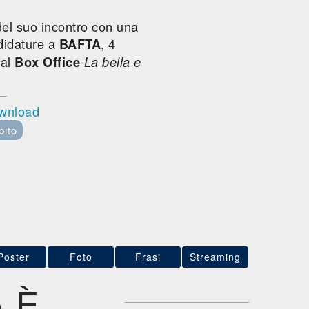
 del suo incontro con una
didature a
, 4
BAFTA
a al
Box Office
La bella e
ownload
bito
Poster
Foto
Frasi
Streaming
 È