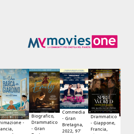
Commedia
Biografico,
Drammatico
- Gran
Biogr
Drammatico
nimazione -
- Giappone,
Bretagna,
Franc
- Gran
rancia,
Francia,
2022, 97'
Belgi