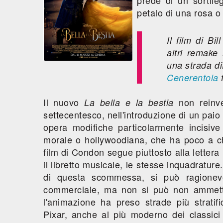
prede di un sortile
petalo di una rosa o
Il film di Bi
altri remake 
una strada di
Cenerentola
Il nuovo
non reinve
La bella e la bestia
settecentesco, nell'introduzione di un paio 
opera modifiche particolarmente incisiv
morale o hollywoodiana, che ha poco a che
film di Condon segue piuttosto alla lettera
il libretto musicale, le stesse inquadratur
di questa scommessa, si può ragionevo
commerciale, ma non si può non ammette
l'animazione ha preso strade più stratifi
Pixar, anche al più moderno dei classici