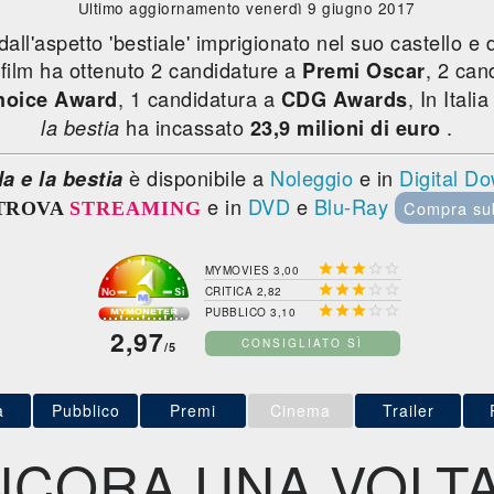
Ultimo aggiornamento venerdì 9 giugno 2017
 dall'aspetto 'bestiale' imprigionato nel suo castello e
l film ha ottenuto 2 candidature a
, 2 can
Premi Oscar
, 1 candidatura a
, In Itali
Choice Award
CDG Awards
ha incassato
.
la bestia
23,9 milioni di euro
è disponibile a
Noleggio
e in
Digital D
la e la bestia
e in
DVD
e
Blu-Ray
Compra su
TROVA
STREAMING





MYMOVIES 3,00





CRITICA 2,82





PUBBLICO 3,10
2,97
CONSIGLIATO SÌ
/5
a
Pubblico
Premi
Cinema
Trailer
NCORA UNA VOLTA