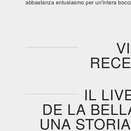
abbastanza entusiasmo per un'intera boccat
V
RECE
IL LI
DE LA BELL
UNA STORIA