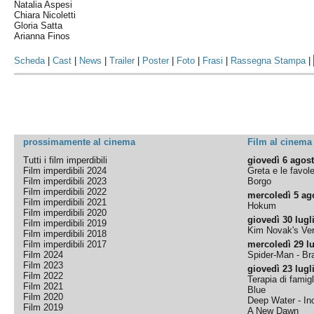
Natalia Aspesi
Chiara Nicoletti
Gloria Satta
Arianna Finos
Scheda
|
Cast
|
News
|
Trailer
|
Poster
|
Foto
|
Frasi
|
Rassegna Stampa
|
prossimamente al cinema
Film al cinema
Tutti i film imperdibili
giovedì 6 agos
Film imperdibili 2024
Greta e le favol
Film imperdibili 2023
Borgo
Film imperdibili 2022
mercoledì 5 ag
Film imperdibili 2021
Hokum
Film imperdibili 2020
giovedì 30 lugl
Film imperdibili 2019
Kim Novak's Ver
Film imperdibili 2018
Film imperdibili 2017
mercoledì 29 lu
Film 2024
Spider-Man - B
Film 2023
giovedì 23 lugl
Film 2022
Terapia di famigl
Film 2021
Blue
Film 2020
Deep Water - Inc
Film 2019
A New Dawn