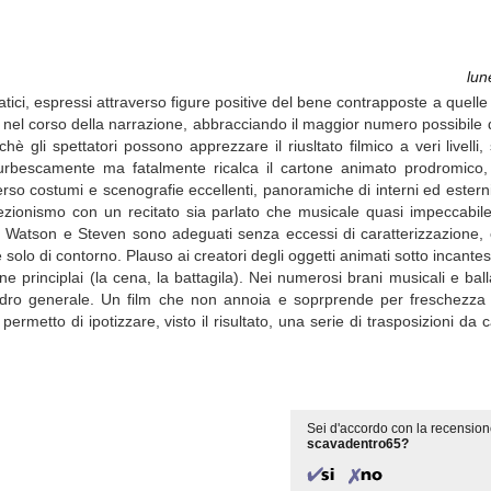
lun
ci, espressi attraverso figure positive del bene contrapposte a quelle
nel corso della narrazione, abbracciando il maggior numero possibile 
 gli spettatori possono apprezzare il riusltato filmico a veri livelli,
he furbescamente ma fatalmente ricalca il cartone animato prodromico,
so costumi e scenografie eccellenti, panoramiche di interni ed esterni
rfezionismo con un recitato sia parlato che musicale quasi impeccabil
ti. Watson e Steven sono adeguati senza eccessi di caratterizzazione, 
olo di contorno. Plauso ai creatori degli oggetti animati sotto incant
 principlai (la cena, la battagila). Nei numerosi brani musicali e ball
adro generale. Un film che non annoia e soprprende per freschezza
 permetto di ipotizzare, visto il risultato, una serie di trasposizioni d
Sei d'accordo con la recension
scavadentro65?