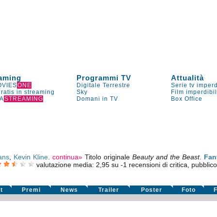
aming
Programmi TV
Attualità
VIES
ONE
Digitale Terrestre
Serie tv imperd
gratis in streaming
Sky
Film imperdibi
A
STREAMING
Domani in TV
Box Office
ans
,
Kevin Kline
.
continua»
Titolo originale
Beauty and the Beast
.
Fan
valutazione media:
2,95
su
-1
recensioni di critica, pubblico
t
Premi
News
Trailer
Poster
Foto
F