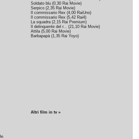
Soldato blu
(
0,30
Rai Movie
)
Serpico
(
2,35
Rai Movie
)
Il commissario Rex
(
4,00
RaiUno
)
Il commissario Rex
(
5,42
Rai4
)
La squadra
(
2,15
Rai Premium
)
Il delinquente del r...
(
21,10
Rai Movie
)
Attila
(
5,00
Rai Movie
)
Barbapapà
(
1,35
Rai Yoyo
)
Altri film in tv »
le.