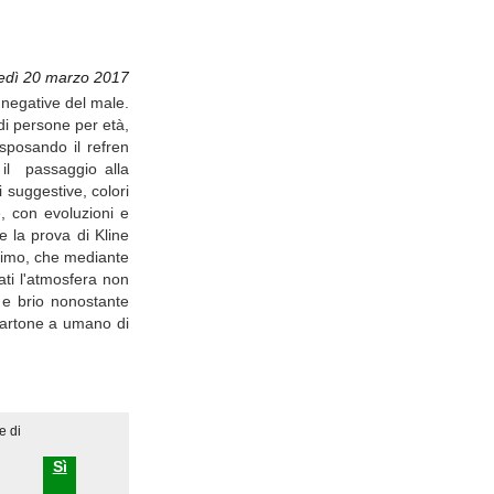
edì 20 marzo 2017
 negative del male.
di persone per età,
 sposando il refren
 il passaggio alla
 suggestive, colori
e, con evoluzioni e
e la prova di Kline
esimo, che mediante
ati l'atmosfera non
 e brio nonostante
a cartone a umano di
e di
Sì