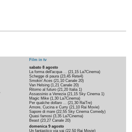
Film in tv
sabato 8 agosto
La forma dell'acqua ...
(
21,15
La7Cinema
)
Schegge di paura
(
23,45
Rete4
)
Smokin' Aces
(
21,10
Canale 20
)
Van Helsing
(
1,21
Canale 20
)
Ritorno al futuro
(
21,20
Italia 1
)
e
Assassinio a Venezia
(
21,15
Sky Cinema 1
)
Magic Mike
(
1,30
La7Cinema
)
Per qualche dollaro ...
(
21,30
RaiTre
)
Amore, Cucina e Curry
(
21,10
Rai Movie
)
Sapore di mare
(
22,55
Sky Cinema Comedy
)
Quasi famosi
(
3,35
La7Cinema
)
Beast
(
23,27
Canale 20
)
domenica 9 agosto
Un fantastico via vai
(
22,50
Rai Movie
)