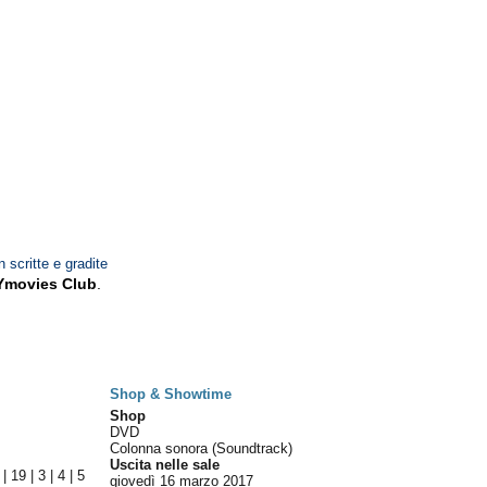
n scritte e gradite
Ymovies Club
.
Shop & Showtime
Shop
DVD
Colonna sonora (Soundtrack)
Uscita nelle sale
|
19
|
3
|
4
|
5
giovedì 16
marzo 2017