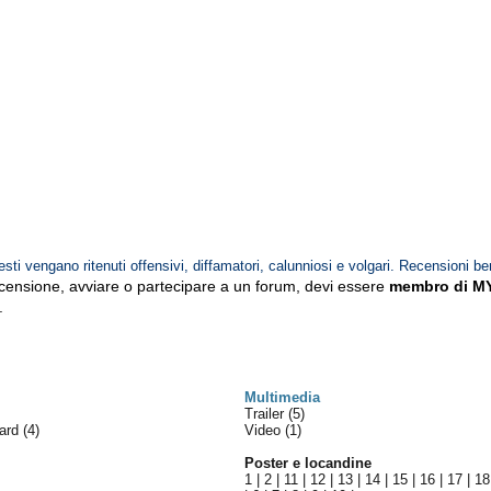
esti vengano ritenuti offensivi, diffamatori, calunniosi e volgari. Recensioni be
ecensione, avviare o partecipare a un forum, devi essere
membro di M
.
Multimedia
Trailer (5)
ward
(4)
Video (1)
Poster e locandine
1
|
2
|
11
|
12
|
13
|
14
|
15
|
16
|
17
|
18