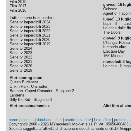
Film 2018
giovedì 16 lugl
Film 2017
Odissea
Film 2016
Agent of Happine
Tutte le serie tv imperdibili
lunedì 13 lugli
Serie tv imperdibili 2024
Lupin III - Il cas
Serie tv imperdibili 2023
La casa dalle fi
Serie tv imperdibili 2022
The Doors
Serie tv imperdibili 2021
giovedì 9 lugli
Serie tv imperdibili 2020
L'Hangar Rosso
Serie tv imperdibili 2019
Il mondo oltre
Serie tv 2024
Election Day
Serie tv 2023
165' Mineurs
Serie tv 2022
Serie tv 2021
mercoledì 8 lug
Serie tv 2020
La casa - Il rog
Serie tv 2019
Altri coming soon
Queen Budapest
Linkin Park: Unshatter
Batman: Caped Crusader - Stagione 2
Lanterns
Billy the Kid - Stagione 3
Altri prossimamente »
Altri film al ci
home
|
cinema
|
database
|
film
|
uscite
|
dvd
|
tv
|
box office
|
prossima
Copyright© 2000 - 2026 MYmovies® Mo-Net s.r.l. P.IVA: 05056400483 L
Società soggetta all'attività di direzione e coordinamento di GEDI Gruppo E