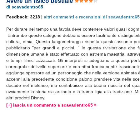
Avere un fisico bestiale
di scavadentro65
Feedback: 3218 |
altri commenti e recensioni di scavadentro65
Per durare nel tempo una favola deve contenere valori quasi dogmati
Entrambe queste categorie debbono essere facilmente distinguibili 
cultura, etnia. Questo lungometraggio rispetta questo assunto poichè
pubblicitario "per grandi e piccini..." In questa rivisitazione c
dimensione umana è stato effettuato con estrema maestria, attraver
e tempi filmici azzaccati. Gli interpreti si adeguano a questo pe
coreografie di livello superiore e con ritmi francamente trascinan
aggiunge spessore ad un personaggio che nella versione animata è s
accenni alla precedente condizione paiono prendere vita nelle scene
decade nel melenso, ma contribuisce alla buona riuscita del qu
ovviamente la storia sia arcinota e la trama ligia alla tradizione. Mi
altri prodotti Disney.
[+] lascia un commento a scavadentro65 »