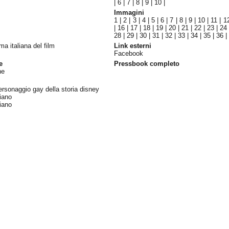
|
6
|
7
|
8
|
9
|
10
|
Immagini
1
|
2
|
3
|
4
|
5
|
6
|
7
|
8
|
9
|
10
|
11
|
1
|
16
|
17
|
18
|
19
|
20
|
21
|
22
|
23
|
24
28
|
29
|
30
|
31
|
32
|
33
|
34
|
35
|
36
ima italiana del film
Link esterni
Facebook
e
Pressbook completo
ne
personaggio gay della storia disney
liano
liano