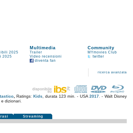
Multimedia
Community
ibili 2025
Trailer
MYmovies Club
li 2025
Video recensioni
twitter
diventa fan
ricerca avanzata
tastico
,
Ratings:
Kids
, durata 123 min. - USA
2017
. - Walt Disney
 e dizionari.
rasi
Streaming