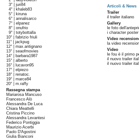
3° |
juri84
Articoli & News
4° |
khaleb83
Trailer
5° |
kiruna
il trailer italiano
6° |
annalisarco
7° |
elpanez
Gallery
8° |
onufrio
le foto dell'antepr
9° |
totybottalla
i character poster
10° |
fabrizio friuli
Video recension
11° |
jackpug
la video recensio
12° |
max.antignano
Video
13° |
seaofmovies
le fou è il primo 
14° |
barbara1987
il nuovo trailer ita
15° |
alberto
il nuovo trailer ita
16° |
lucavon95
17° |
elpiezo
18° |
renatoc.
19° |
marce84
20° |
m.raffy
Rassegna stampa
Mariarosa Mancuso
Francesco Alò
Alessandra De Luca
Chiara Meattelli
Cristina Piccino
Alessandra Levantesi
Federico Pontiggia
Maurizio Acerbi
Paolo D'Agostini
Giulia Bianconi