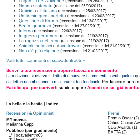
Logan - The Wolverine
(recensione del 28/03/2017)
Nonno scatenato
(recensione del 25/03/2017)
Omicidio all'Italiana
(recensione del 25/03/2017)
Un tirchio quasi perfetto
(recensione del 23/03/2017)
Questione di Karma
(recensione del 13/03/2017)
Beata ignoranza
(recensione del 27/02/2017)
Inferno
(recensione del 22/02/2017)
In guerra per amore
(recensione del 21/02/2017)
La ragazza del treno
(recensione del 21/02/2017)
Animali fantastici e dove trovarli
(recensione del 21/02/2017)
Non c'è più religione
(recensione del 21/02/2017)
Vedi tutti i commenti di scavadentro65 »
Scrivi la tua recensione oppure lascia un commento
La redazione si riserva il diritto di rimuovere i commenti inseriti qualora qu
Per lasciare una r
dai lettori contribuiranno a migliorare il tuo feedback.
Fai clic qui per iscriverti
subito oppure
Accedi se sei già iscritto
La bella e la bestia | Indice
Recensioni & Opinionisti
Premi
Premio Oscar
(2)
MYmovies
Critics Choice A
Marianna Cappi
CDG Awards
(1)
Pubblico (per gradimento)
BAFTA
(2)
1° |
scavadentro65
2° |
ladyviolet97