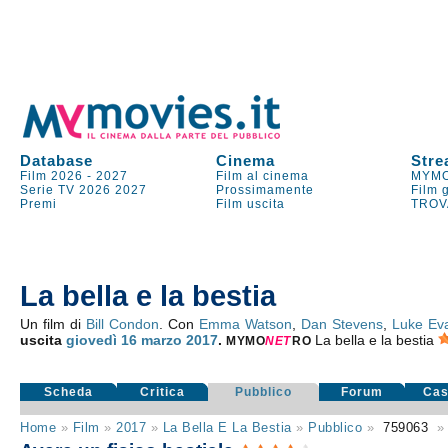
Database
Cinema
Stre
Film 2026
-
2027
Film al cinema
MYMO
Serie TV
2026
2027
Prossimamente
Film 
Premi
Film uscita
TROV
La bella e la bestia
Un film di
Bill Condon
. Con
Emma Watson
,
Dan Stevens
,
Luke Ev
uscita
giovedì 16
marzo 2017
.
La bella e la bestia
MYMO
NE
T
RO
Scheda
Critica
Pubblico
Forum
Cas
Home
»
Film
»
2017
»
La Bella E La Bestia
»
Pubblico
»
759063
»