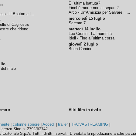
È l'ultima battuta?
io
Finchè morte non ci separi 2
Arco - Un'Amicizia per Salvare il ...
ss - Il Bhutan e l...
mercoledì 15 luglio
o
Scream 7
tello di Cagliostro
nestre che ridono
martedì 14 luglio
Lee Cronin - La mummia
Idoli - Fino all'ultima corsa
o
giovedì 2 luglio
Buen Camino
lio
o del male
nema »
Altri film in dvd »
mente
|
colonne sonore
|
Accedi
|
trailer
|
TROVASTREAMING
|
icenza Siae n. 2792/I/2742.
ditoriale S.p.A. Tutti i diritti riservati. È vietata la riproduzione anche parzia