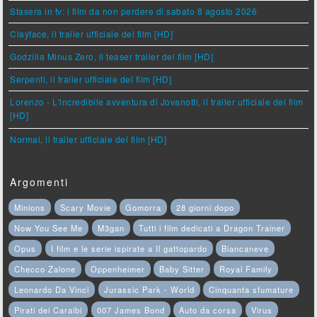
Stasera in tv: i film da non perdere di sabato 8 agosto 2026
Clayface, il trailer ufficiale del film [HD]
Godzilla Minus Zero, il teaser trailer del film [HD]
Serpenti, il trailer ufficiale del film [HD]
Lorenzo - L'incredibile avventura di Jovanotti, il trailer ufficiale del film
[HD]
Normal, il trailer ufficiale del film [HD]
Argomenti
Minions
Scary Movie
Gomorra
28 giorni dopo
Now You See Me
M3gan
Tutti i film dedicati a Dragon Trainer
Opus
I film e le serie ispirate a Il gattopardo
Biancaneve
Checco Zalone
Oppenheimer
Baby Sitter
Royal Family
Leonardo Da Vinci
Jurassic Park - World
Cinquanta sfumature
Pirati dei Caraibi
007 James Bond
Auto da corsa
Virus