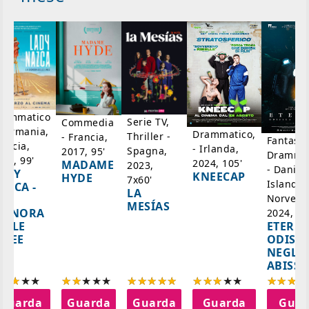
rammatico
Serie TV,
Commedia
 Germania,
Drammatico,
Thriller -
- Francia,
Fantasci
rancia,
- Irlanda,
Spagna,
2017, 95'
Drammat
025, 99'
2024, 105'
MADAME
2023,
- Danim
ADY
KNEECAP
HYDE
7x60'
Islanda,
AZCA -
LA
Norvegi
A
MESÍAS
IGNORA
2024, 10
ETERNA
ELLE
ODISS
INEE
NEGLI
ABISSI
Guarda
Guarda
Guarda
Guarda
Guar