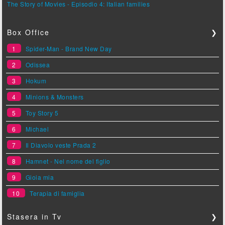
The Story of Movies - Episodio 4: Italian families
Box Office
❯
1
Spider-Man - Brand New Day
2
Odissea
3
Hokum
4
Minions & Monsters
5
Toy Story 5
6
Michael
7
Il Diavolo veste Prada 2
8
Hamnet - Nel nome del figlio
9
Gioia mia
10
Terapia di famiglia
Stasera in Tv
❯