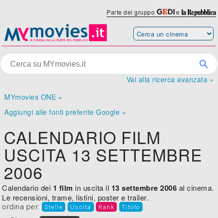
Parte del gruppo
e
Vai alla ricerca avanzata »
MYmovies ONE »
Aggiungi alle fonti preferite Google »
CALENDARIO FILM
USCITA 13 SETTEMBRE
2006
Calendario dei
1 film
in uscita il
13 settembre 2006
al cinema.
Le recensioni, trame, listini, poster e trailer.
ordina per:
Stelle
Uscita
Rank
Titolo