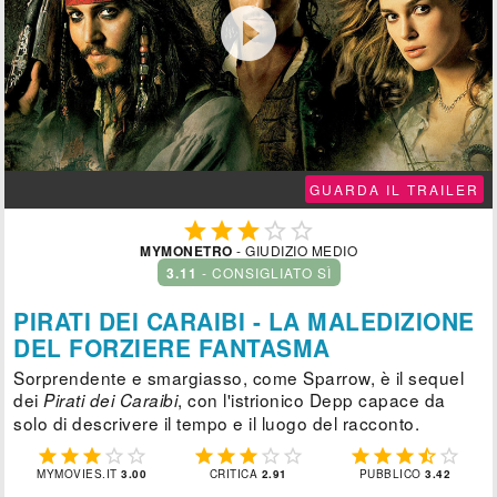

GUARDA IL TRAILER





MYMONETRO
- GIUDIZIO MEDIO
3.11
- CONSIGLIATO SÌ
PIRATI DEI CARAIBI - LA MALEDIZIONE
DEL FORZIERE FANTASMA
Sorprendente e smargiasso, come Sparrow, è il sequel
dei
, con l'istrionico Depp capace da
Pirati dei Caraibi
solo di descrivere il tempo e il luogo del racconto.















MYMOVIES.IT
3.00
CRITICA
2.91
PUBBLICO
3.42