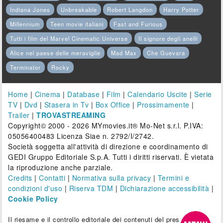
Indiana Jones
Unbreakable
Robert Langdon
Harry Potter
Millennium
Teen movie italiani
Fast and Furious
Tutti i film del Marvel Cinematic Universe
Il signore degli anelli
Alice nel paese delle meraviglie
Mad Max
Che Guevara
Terminator
Rocky
Home
|
Cinema
|
Database
|
Film
|
Calendario Uscite
|
Serie
TV
|
Dvd
|
Stasera in Tv
|
Box Office
|
Prossimamente
|
Trailer
|
TROVASTREAMING
Copyright© 2000 - 2026 MYmovies.it® Mo-Net s.r.l. P.IVA:
05056400483 Licenza Siae n. 2792/I/2742.
Società soggetta all'attività di direzione e coordinamento di
GEDI Gruppo Editoriale S.p.A. Tutti i diritti riservati. È vietata
la riproduzione anche parziale.
Credits
|
Contatti
|
Normativa sulla privacy
|
Termini e
condizioni d'uso
|
Riserva TDM
|
Dichiarazione accessibilità
|
Cookie Policy
Il riesame e il controllo editoriale dei contenuti del presente sito