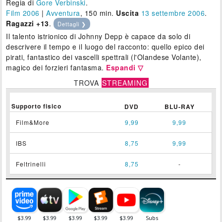
Regia di
Gore Verbinski
.
Film 2006
|
Avventura
, 150 min.
Uscita
13
settembre 2006
.
Ragazzi +13
.
Dettagli ❯
Il talento istrionico di Johnny Depp è capace da solo di
descrivere il tempo e il luogo del racconto: quello epico dei
pirati, fantastico dei vascelli spettrali (l'Olandese Volante),
magico dei forzieri fantasma.
Espandi ▽
TROVA
STREAMING
Supporto fisico
DVD
BLU-RAY
Film&More
9,99
9,99
IBS
8,75
9,99
Feltrinelli
8,75
-