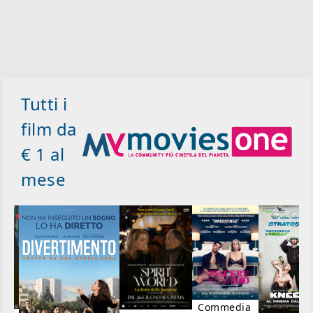
Tutti i
film da
€ 1 al
mese
Commedia