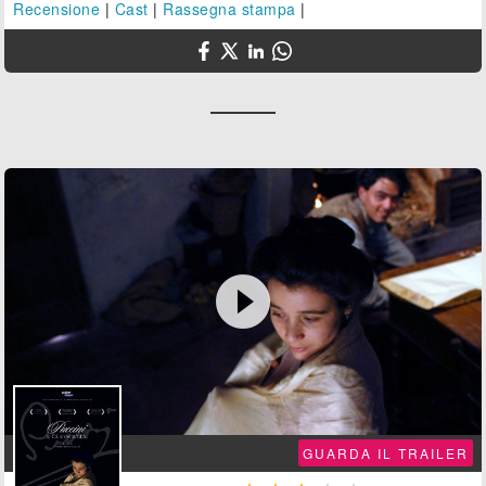
Recensione
|
Cast
|
Rassegna stampa
|

GUARDA IL TRAILER