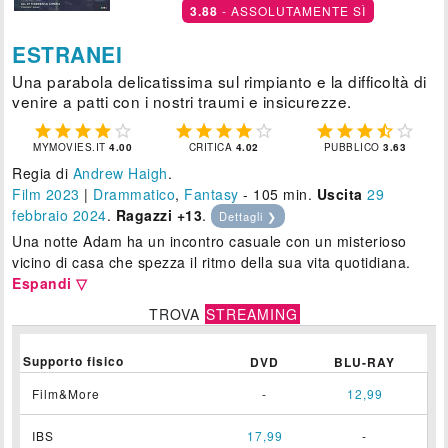
3.88
- ASSOLUTAMENTE SÌ
ESTRANEI
Una parabola delicatissima sul rimpianto e la difficoltà di
venire a patti con i nostri traumi e insicurezze.















MYMOVIES.IT
4.00
CRITICA
4.02
PUBBLICO
3.63
Regia di
Andrew Haigh
.
Film 2023
|
Drammatico
,
Fantasy
- 105 min.
Uscita
29
febbraio 2024
.
Ragazzi +13
.
Dettagli ❯
Una notte Adam ha un incontro casuale con un misterioso
vicino di casa che spezza il ritmo della sua vita quotidiana.
Espandi ▽
TROVA
STREAMING
Supporto fisico
DVD
BLU-RAY
Film&More
-
12,99
IBS
17,99
-