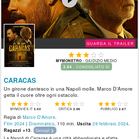
GUARDA IL TRAILER





MYMONETRO
- GIUDIZIO MEDIO
2.84
- CONSIGLIATO SÌ
CARACAS
Un girone dantesco in una Napoli molle. Marco D'Amore
getta il cuore oltre ogni ostacolo.















MYMOVIES.IT
3.00
CRITICA
2.66
PUBBLICO
2.87
Regia di
Marco D'Amore
.
Film 2024
|
Drammatico
, 110 min.
Uscita
29
febbraio 2024
.
Ragazzi +13
.
Dettagli ❯
La Napoli di Caracas è una città abbandonata e sfatta,