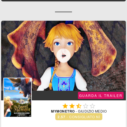

GUARDA IL TRAILER





MYMONETRO
- GIUDIZIO MEDIO
2.57
- CONSIGLIATO NÌ