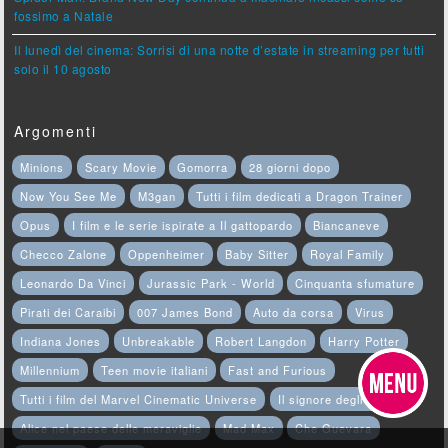
fossimo a Natale
Il lunedì del cinema: Sorrisi di una notte d’estate in streaming per tutti
solo il 10 agosto
Argomenti
Minions
Scary Movie
Gomorra
28 giorni dopo
Now You See Me
M3gan
Tutti i film dedicati a Dragon Trainer
Opus
I film e le serie ispirate a Il gattopardo
Biancaneve
Checco Zalone
Oppenheimer
Baby Sitter
Royal Family
Leonardo Da Vinci
Jurassic Park - World
Cinquanta sfumature
Pirati dei Caraibi
007 James Bond
Auto da corsa
Virus
Indiana Jones
Unbreakable
Robert Langdon
Harry Potter
Millennium
Teen movie italiani
Fast and Furious
Tutti i film del Marvel Cinematic Universe
Il signore degli anelli
Alice nel paese delle meraviglie
Mad Max
Che Guevara