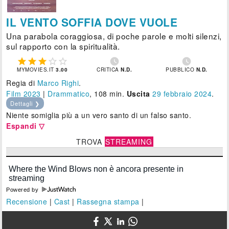
IL VENTO SOFFIA DOVE VUOLE
Una parabola coraggiosa, di poche parole e molti silenzi,
sul rapporto con la spiritualità.







MYMOVIES.IT
3.00
CRITICA
N.D.
PUBBLICO
N.D.
Regia di
Marco Righi
.
Film 2023
|
Drammatico
, 108 min.
Uscita
29
febbraio 2024
.
Dettagli ❯
Niente somiglia più a un vero santo di un falso santo.
Espandi ▽
TROVA
STREAMING
Powered by
Recensione
|
Cast
|
Rassegna stampa
|