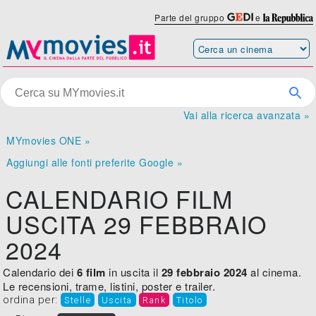
Parte del gruppo
e
Vai alla ricerca avanzata »
MYmovies ONE »
Aggiungi alle fonti preferite Google »
CALENDARIO FILM
USCITA 29 FEBBRAIO
2024
Calendario dei
6 film
in uscita il
29 febbraio 2024
al cinema.
Le recensioni, trame, listini, poster e trailer.
ordina per:
Stelle
Uscita
Rank
Titolo