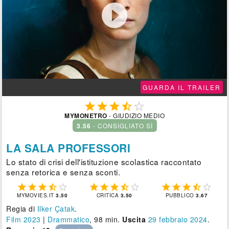

GUARDA IL TRAILER





MYMONETRO
- GIUDIZIO MEDIO
3.56
- CONSIGLIATO SÌ
LA SALA PROFESSORI
Lo stato di crisi dell'istituzione scolastica raccontato
senza retorica e senza sconti.















MYMOVIES.IT
3.50
CRITICA
3.50
PUBBLICO
3.67
Regia di
Ilker Çatak
.
Film 2023
|
Drammatico
, 98 min.
Uscita
29
febbraio 2024
.