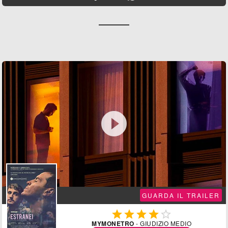

GUARDA IL TRAILER





MYMONETRO
- GIUDIZIO MEDIO