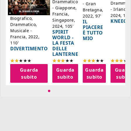
ico
Drammatico
Drammati
- Gran
- Giappone,
- Irlanda,
Bretagna,
'
Francia,
2024, 105
2022, 97'
Biografico,
Singapore,
KNEECA
IL
Drammatico,
2024, 105'
PIACERE
Musicale -
SPIRIT
È TUTTO
Francia, 2022,
WORLD -
MIO
LA FESTA
110'
DELLE
DIVERTIMENTO
LANTERNE
a
Guarda
Guarda
Guarda
Guard
o
subito
subito
subito
subit