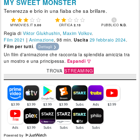
MY SWEET MONSTER
Tenerezza e brio in una fiaba che sa brillare.











MYMOVIES.IT
3.00
CRITICA
2.13
PUBBLICO
N.D.
Regia di
Viktor Glukhushin
,
Maxim Volkov
.
Film 2021
|
Animazione
, 98 min.
Uscita
29
febbraio 2024
.
Film per tutti
.
Dettagli ❯
Un film d'animazione che racconta la splendida amicizia tra
un mostro e una principessa.
Espandi ▽
TROVA
STREAMING
Powered by