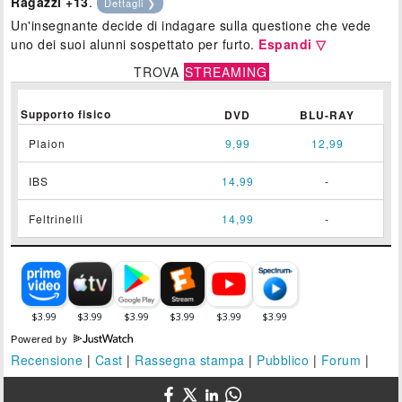
Ragazzi +13
.
Dettagli ❯
Un'insegnante decide di indagare sulla questione che vede
uno dei suoi alunni sospettato per furto.
Espandi ▽
TROVA
STREAMING
Supporto fisico
DVD
BLU-RAY
Plaion
9,99
12,99
IBS
14,99
-
Feltrinelli
14,99
-
Powered by
Recensione
|
Cast
|
Rassegna stampa
|
Pubblico
|
Forum
|