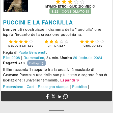





MYMONETRO
- GIUDIZIO MEDIO
3.22
- CONSIGLIATO SÌ
PUCCINI E LA FANCIULLA
Benvenuti ricostruisce il dramma della "fanciulla" che
ispirò l'incanto della creazione pucciniana.















MYMOVIES.IT
4.00
CRITICA
2.67
PUBBLICO
3.00
Regia di
Paolo Benvenuti
.
Film 2008
|
Drammatico
, 84 min.
Uscita
29
febbraio 2024
.
Ragazzi +13
.
Dettagli ❯
Il film racconta il rapporto tra la creatività musicale di
Giacomo Puccini e una delle sue più intime e segrete fonti di
ispirazione: l'universo femminile.
Espandi ▽
Recensione
|
Cast
|
Rassegna stampa
|
Pubblico
|