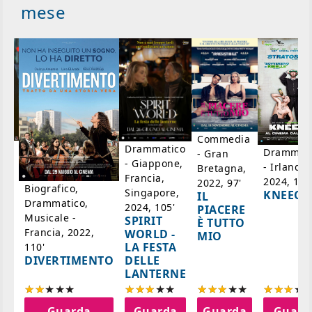
mese
Commedia
ico
Drammatico
Drammati
- Gran
- Giappone,
- Irlanda,
Bretagna,
'
Francia,
2024, 105
2022, 97'
Biografico,
Singapore,
KNEECA
IL
Drammatico,
2024, 105'
PIACERE
Musicale -
SPIRIT
È TUTTO
Francia, 2022,
WORLD -
MIO
LA FESTA
110'
DELLE
DIVERTIMENTO
LANTERNE
a
Guarda
Guarda
Guarda
Guard