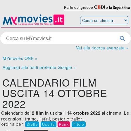
Parte del gruppo
e
Vai alla ricerca avanzata »
MYmovies ONE »
Aggiungi alle fonti preferite Google »
CALENDARIO FILM
USCITA 14 OTTOBRE
2022
Calendario dei
2 film
in uscita il
14 ottobre 2022
al cinema. Le
recensioni, trame, listini, poster e trailer.
ordina per:
Stelle
Uscita
Rank
Titolo