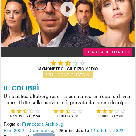

GUARDA IL TRAILER





MYMONETRO
- GIUDIZIO MEDIO
2.51
- CONSIGLIATO NÌ
IL COLIBRÌ
Un plastico altoborghese - a cui manca un respiro di vita
- che riflette sulla mascolinità gravata dai sensi di colpa.















MYMOVIES.IT
2.50
CRITICA
2.36
PUBBLICO
2.66
Regia di
Francesca Archibugi
.
Film 2022
|
Drammatico
, 126 min.
Uscita
14
ottobre 2022
.