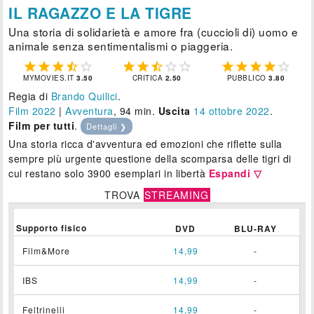
IL RAGAZZO E LA TIGRE
Una storia di solidarietà e amore fra (cuccioli di) uomo e
animale senza sentimentalismi o piaggeria.















MYMOVIES.IT
3.50
CRITICA
2.50
PUBBLICO
3.80
Regia di
Brando Quilici
.
Film 2022
|
Avventura
, 94 min.
Uscita
14
ottobre 2022
.
Film per tutti
.
Dettagli ❯
Una storia ricca d'avventura ed emozioni che riflette sulla
sempre più urgente questione della scomparsa delle tigri di
cui restano solo 3900 esemplari in libertà
Espandi ▽
TROVA
STREAMING
Supporto fisico
DVD
BLU-RAY
Film&More
14,99
-
IBS
14,99
-
Feltrinelli
14,99
-