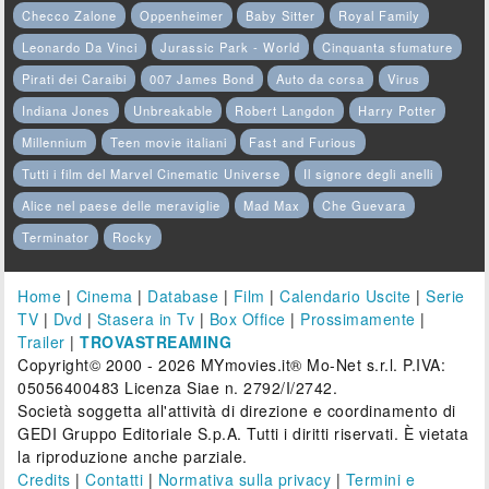
Checco Zalone
Oppenheimer
Baby Sitter
Royal Family
Leonardo Da Vinci
Jurassic Park - World
Cinquanta sfumature
Pirati dei Caraibi
007 James Bond
Auto da corsa
Virus
Indiana Jones
Unbreakable
Robert Langdon
Harry Potter
Millennium
Teen movie italiani
Fast and Furious
Tutti i film del Marvel Cinematic Universe
Il signore degli anelli
Alice nel paese delle meraviglie
Mad Max
Che Guevara
Terminator
Rocky
Home
|
Cinema
|
Database
|
Film
|
Calendario Uscite
|
Serie
TV
|
Dvd
|
Stasera in Tv
|
Box Office
|
Prossimamente
|
Trailer
|
TROVASTREAMING
Copyright© 2000 - 2026 MYmovies.it® Mo-Net s.r.l. P.IVA:
05056400483 Licenza Siae n. 2792/I/2742.
Società soggetta all'attività di direzione e coordinamento di
GEDI Gruppo Editoriale S.p.A. Tutti i diritti riservati. È vietata
la riproduzione anche parziale.
Credits
|
Contatti
|
Normativa sulla privacy
|
Termini e