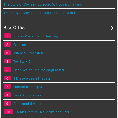
The Story of Movies - Episodio 5: Il comico italiano
The Story of Movies - Episodio 4: Italian families
Box Office
❯
1
Spider-Man - Brand New Day
2
Odissea
3
Minions & Monsters
4
Toy Story 5
5
Deep Water - Incubo dagli abissi
6
Il Diavolo veste Prada 2
7
Terapia di famiglia
8
Le città di pianura
9
Sentimental Value
10
Rental Family - Nelle vite degli altri