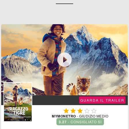

GUARDA IL TRAILER





MYMONETRO
- GIUDIZIO MEDIO
3.27
- CONSIGLIATO SÌ