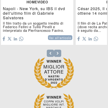
HOMEVIDEO
Napoli - New York, su IBS il dvd
César 2025, Il 
dell'ultimo film di Gabriele
ottiene 14 nomi
Salvatores
Il film tratto da un soggetto inedito di
Il film di de La Pa
Federico Fellini e Tullio Pinelli e
(dove recita anch
interpretato da Pierfrancesco Favino.
è seguito da...
Vai all'articolo
WINNER
MIGLIOR
ATTORE
NASTRI
D'ARGENTO
2022
WINNER
COPPA VOLPI
MIGLIORE INT.
MASCHILE