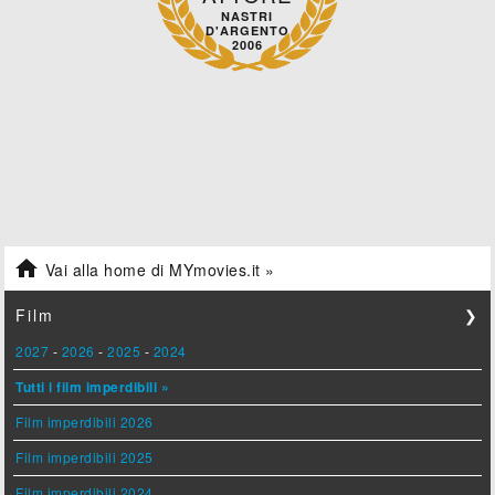
NASTRI
D'ARGENTO
2006

Vai alla home di MYmovies.it »
Film
❯
2027
-
2026
-
2025
-
2024
Tutti i film imperdibili »
Film imperdibili 2026
Film imperdibili 2025
Film imperdibili 2024