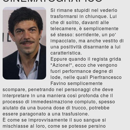
Si rimane stupidi nel vederlo
trasformarsi in chiunque. Lui
che di solito, davanti alle
telecamere, è semplicemente
sé stesso: sorridente, un po'
impacciato, ma anche vestito di
una positività disarmante a lui
caratteristica.
Eppure quando il regista grida
"Azione!", ecco che vengono
fuori performance degne di
lode, nelle quali Pierfrancesco
Favino semplicemente
scompare, penetrando nei personaggi che deve
interpretare in una maniera così profonda che il
processo di immedesimazione compiuto, spesso
aiutato da una buona dose di trucco, potrebbe
essere paragonato a una trasfusione.
È come se improvvisamente il suo sangue si
mischiasse al loro, come se potesse persino