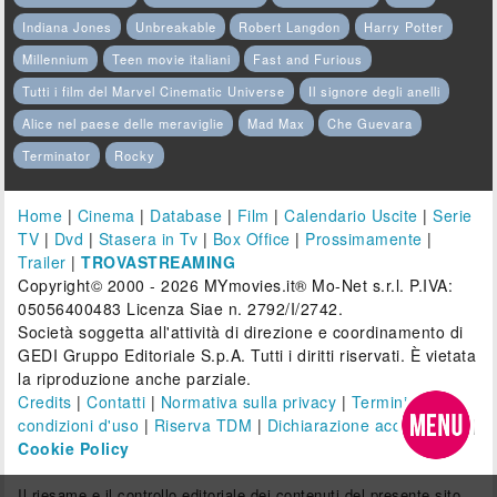
Indiana Jones
Unbreakable
Robert Langdon
Harry Potter
Millennium
Teen movie italiani
Fast and Furious
Tutti i film del Marvel Cinematic Universe
Il signore degli anelli
Alice nel paese delle meraviglie
Mad Max
Che Guevara
Terminator
Rocky
Home
|
Cinema
|
Database
|
Film
|
Calendario Uscite
|
Serie
TV
|
Dvd
|
Stasera in Tv
|
Box Office
|
Prossimamente
|
Trailer
|
TROVASTREAMING
Copyright© 2000 - 2026 MYmovies.it® Mo-Net s.r.l. P.IVA:
05056400483 Licenza Siae n. 2792/I/2742.
Società soggetta all'attività di direzione e coordinamento di
GEDI Gruppo Editoriale S.p.A. Tutti i diritti riservati. È vietata
la riproduzione anche parziale.
Credits
|
Contatti
|
Normativa sulla privacy
|
Termini e
condizioni d'uso
|
Riserva TDM
|
Dichiarazione accessibilità
|
Cookie Policy
Il riesame e il controllo editoriale dei contenuti del presente sito