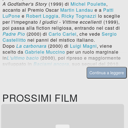
A Godfather's Story
(1999) di
Michel Poulette
,
accanto al Premio Oscar
Martin Landau
e a
Patti
LuPone
e
Robert Loggia
.
Ricky Tognazzi
lo sceglie
per l'impegnato
I giudici - Vittime eccellenti
(1999),
poi passa alla fiction religiosa, entrando nel cast di
Padre Pio
(2000) di
Carlo Carlei
, che vede
Sergio
Castellitto
nei panni del mistico italiano.
Dopo
La carbonara
(2000) di
Luigi Magni
, viene
scelto da
Gabriele Muccino
per un ruolo marginale
in
L'ultimo bacio
(2000), poi ripreso e maggiormente
sviluppato in
Baciami ancora
, suo sequel del 2010.
Continua a leggere
PROSSIMI FILM