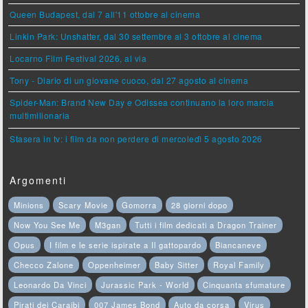
Queen Budapest, dal 7 all'11 ottobre al cinema
Linkin Park: Unshatter, dal 30 settembre al 3 ottobre al cinema
Locarno Film Festival 2026, al via
Tony - Diario di un giovane cuoco, dal 27 agosto al cinema
Spider-Man: Brand New Day e Odissea continuano la loro marcia
multimilionaria
Stasera in tv: i film da non perdere di mercoledì 5 agosto 2026
Argomenti
Minions
Scary Movie
Gomorra
28 giorni dopo
Now You See Me
M3gan
Tutti i film dedicati a Dragon Trainer
Opus
I film e le serie ispirate a Il gattopardo
Biancaneve
Checco Zalone
Oppenheimer
Baby Sitter
Royal Family
Leonardo Da Vinci
Jurassic Park - World
Cinquanta sfumature
Pirati dei Caraibi
007 James Bond
Auto da corsa
Virus