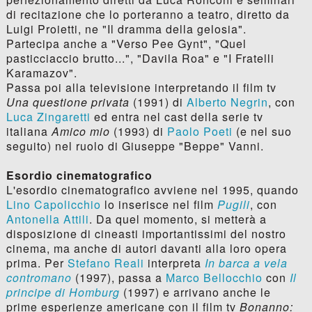
di recitazione che lo porteranno a teatro, diretto da
Luigi Proietti, ne "Il dramma della gelosia".
Partecipa anche a "Verso Pee Gynt", "Quel
pasticciaccio brutto...", "Davila Roa" e "I Fratelli
Karamazov".
Passa poi alla televisione interpretando il film tv
Una questione privata
(1991) di
Alberto Negrin
, con
Luca Zingaretti
ed entra nel cast della serie tv
italiana
Amico mio
(1993) di
Paolo Poeti
(e nel suo
seguito) nel ruolo di Giuseppe "Beppe" Vanni.
Esordio cinematografico
L'esordio cinematografico avviene nel 1995, quando
Lino Capolicchio
lo inserisce nel film
Pugili
, con
Antonella Attili
. Da quel momento, si metterà a
disposizione di cineasti importantissimi del nostro
cinema, ma anche di autori davanti alla loro opera
prima. Per
Stefano Reali
interpreta
In barca a vela
contromano
(1997), passa a
Marco Bellocchio
con
Il
principe di Homburg
(1997) e arrivano anche le
prime esperienze americane con il film tv
Bonanno: