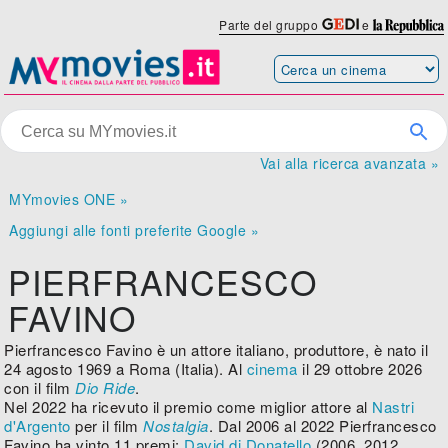
Parte del gruppo
e
Vai alla ricerca avanzata »
MYmovies ONE »
Aggiungi alle fonti preferite Google »
PIERFRANCESCO
FAVINO
Pierfrancesco Favino è un attore italiano, produttore, è nato il
24 agosto 1969 a Roma (Italia). Al
cinema
il 29 ottobre 2026
con il film
Dio Ride
.
Nel 2022 ha ricevuto il premio come miglior attore al
Nastri
d'Argento
per il film
Nostalgia
. Dal 2006 al 2022 Pierfrancesco
Favino ha vinto 11 premi:
David di Donatello
(2006, 2012,