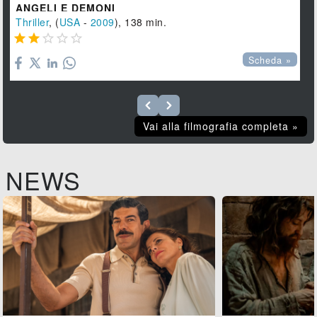
ANGELI E DEMONI
Thriller
, (
USA
-
2009
), 138 min.





Scheda »
Vai alla filmografia completa »
NEWS