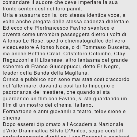
comandare il sudore che deve imperlare la sua
fronte sentendosi nei loro panni.
Urla e sussurra con la loro stessa identica voce, a
volte anche piegata dalla stessa cadenza dialettale.
Ed ecco che Pierfrancesco Favino svanisce e
diventa come un'ombra passeggera dietro i volti di
Alfonso Le Rose, spettro cinematografico del vero
vicequestore Alfonso Noce, o di Tommaso Buscetta,
ma anche Bettino Craxi, Cristoforo Colombo, Clay
Regazzoni e il Libanese, altro fantasma del grande
schermo di Franco Giuseppucci, detto Er Negro,
leader della Banda della Magliana.
Critica e pubblico non sono mai stati così d'accordo
nell'affermare, davanti a così tanto impegno e
padronanza del mestiere, che quando si sta
guardando un film con Favino, si sta guardando un
film di un mostro del cinema italiano.
Formazione e anni giovanili a teatro, televisione e
cinema
Dopo essersi diplomato all'Accademia Nazionale
d'Arte Drammatica Silvio D'Amico, segue corsi di
perfezionamento diretti da Luca Ronconi e seminari