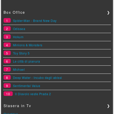
Box Office
❯
1
Spider-Man - Brand New Day
2
Odissea
3
Hokum
4
Minions & Monsters
5
Toy Story 5
6
Le città di pianura
7
Michael
8
Deep Water - Incubo dagli abissi
9
Sentimental Value
10
Il Diavolo veste Prada 2
Stasera in Tv
❯
Overdrive