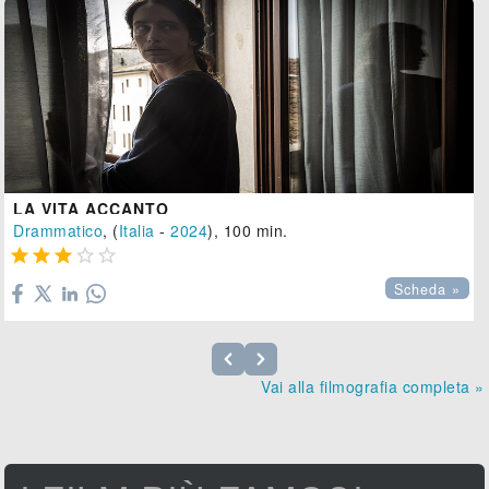
LA VITA ACCANTO
Drammatico
, (
Italia
-
2024
), 100 min.





Scheda »
Vai alla filmografia completa »