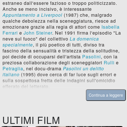
estraneo dall'essere fazioso o troppo politicizzato.
Anche se meno incisivo, è interessante
Appuntamento a Liverpool
(1987) che, malgrado
qualche debolezza nella sceneggiatura, riesce ad
emozionare grazie alla regia di attori come
Isabella
Ferrari
e
John Steiner
. Nel 1991 firma l'episodio "La
neve sul fuoco" del collettivo
La domenica
specialmente
, il più poetico di tutti, diviso tra
fascino della sensualità e tristezza della solitudine,
poi decide di occuparsi dell'artista
Pasolini
, con la
preziosa collaborazione degli sceneggiatori
Rulli
e
Petraglia
, nel docu-drama
Pasolini un delitto
italiano
(1995) dove cerca di far luce sugli errori e
sulla sospettosa fretta delle indagini sull'omicidio
efferato del letterato.
Continua a leggere
ULTIMI FILM