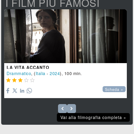
I FILM PIÙ FAMOSI
LA VITA ACCANTO
Drammatico
, (
Italia
-
2024
), 100 min.





Scheda »
Vai alla filmografia completa »