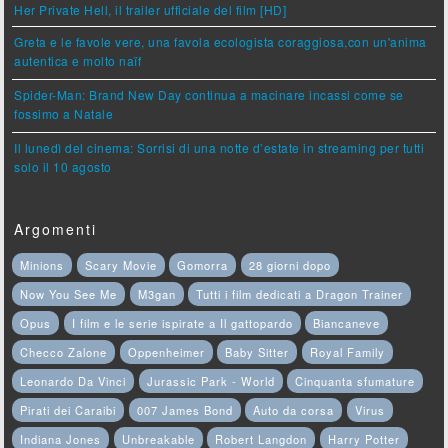
Her Private Hell, il trailer ufficiale del film [HD]
Greta e le favole vere, una favola ecologista coraggiosa,con un'anima
autentica e molto naïf
Spider-Man: Brand New Day continua a macinare incassi come se
fossimo a Natale
Il lunedì del cinema: Sorrisi di una notte d’estate in streaming per tutti
solo il 10 agosto
Argomenti
Minions
Scary Movie
Gomorra
28 giorni dopo
Now You See Me
M3gan
Tutti i film dedicati a Dragon Trainer
Opus
I film e le serie ispirate a Il gattopardo
Biancaneve
Checco Zalone
Oppenheimer
Baby Sitter
Royal Family
Leonardo Da Vinci
Jurassic Park - World
Cinquanta sfumature
Pirati dei Caraibi
007 James Bond
Auto da corsa
Virus
Indiana Jones
Unbreakable
Robert Langdon
Harry Potter