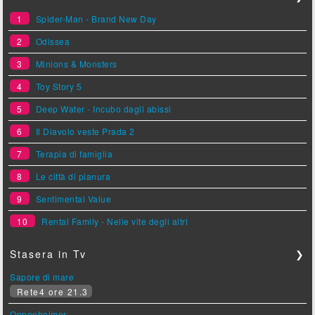
1
Spider-Man - Brand New Day
2
Odissea
3
Minions & Monsters
4
Toy Story 5
5
Deep Water - Incubo dagli abissi
6
Il Diavolo veste Prada 2
7
Terapia di famiglia
8
Le città di pianura
9
Sentimental Value
10
Rental Family - Nelle vite degli altri
Stasera in Tv
❯
Sapore di mare
Rete4 ore 21.3
Oppenheimer