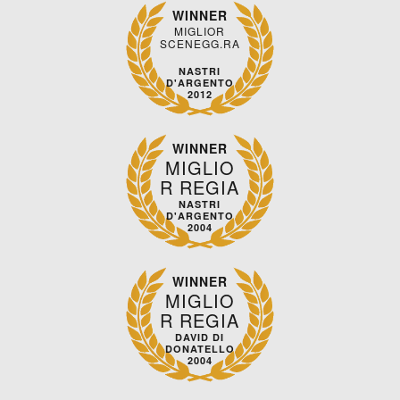
WINNER
MIGLIOR
SCENEGG.RA
NASTRI
D'ARGENTO
2012
WINNER
MIGLIO
R REGIA
NASTRI
D'ARGENTO
2004
WINNER
MIGLIO
R REGIA
DAVID DI
DONATELLO
2004