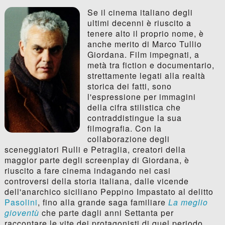
Se il cinema italiano degli
ultimi decenni è riuscito a
tenere alto il proprio nome, è
anche merito di Marco Tullio
Giordana. Film impegnati, a
metà tra fiction e documentario,
strettamente legati alla realtà
storica dei fatti, sono
l'espressione per immagini
della cifra stilistica che
contraddistingue la sua
filmografia. Con la
collaborazione degli
sceneggiatori Rulli e Petraglia, creatori della
maggior parte degli screenplay di Giordana, è
riuscito a fare cinema indagando nei casi
controversi della storia italiana, dalle vicende
dell'anarchico siciliano Peppino Impastato al delitto
Pasolini
, fino alla grande saga familiare
La meglio
gioventù
che parte dagli anni Settanta per
raccontare le vite dei protagonisti di quel periodo.