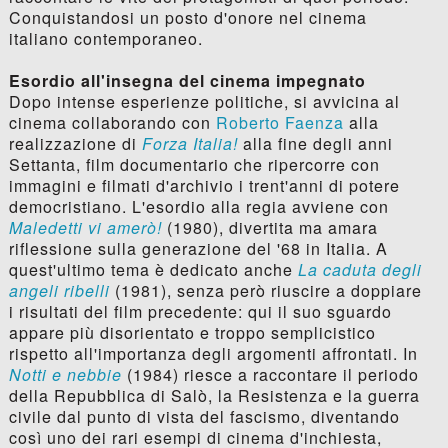
Conquistandosi un posto d'onore nel cinema
italiano contemporaneo.
Esordio all'insegna del cinema impegnato
Dopo intense esperienze politiche, si avvicina al
cinema collaborando con
Roberto Faenza
alla
realizzazione di
Forza Italia!
alla fine degli anni
Settanta, film documentario che ripercorre con
immagini e filmati d'archivio i trent'anni di potere
democristiano. L'esordio alla regia avviene con
Maledetti vi amerò!
(1980), divertita ma amara
riflessione sulla generazione del '68 in Italia. A
quest'ultimo tema è dedicato anche
La caduta degli
angeli ribelli
(1981), senza però riuscire a doppiare
i risultati del film precedente: qui il suo sguardo
appare più disorientato e troppo semplicistico
rispetto all'importanza degli argomenti affrontati. In
Notti e nebbie
(1984) riesce a raccontare il periodo
della Repubblica di Salò, la Resistenza e la guerra
civile dal punto di vista del fascismo, diventando
così uno dei rari esempi di cinema d'inchiesta,