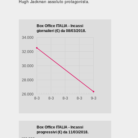
Hugh Jackman assoluto protagonista.
Biografico -
Drammatico
Commedia
Drammati
Francia,
- Brasile,
- Francia,
- Marocco,
Belgio, 2024,
Messico,
2024, 101'
2022, 122'
LA
IL
98'
Paesi Bassi,
GAZZA
CAFTAN
LA DIVINA
Cile, 2025,