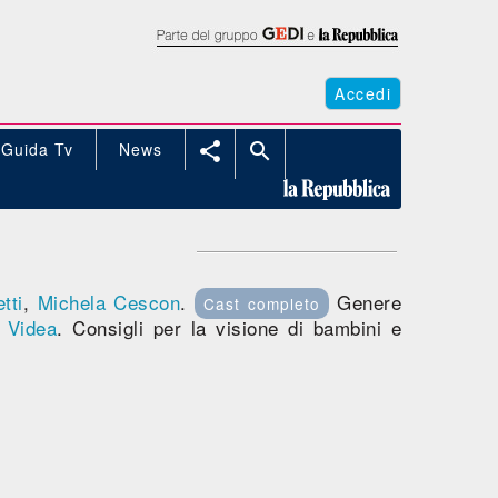
Accedi
Guida Tv
News


tti
,
Michela Cescon
.
Genere
Cast completo
a
Videa
. Consigli per la visione di bambini e