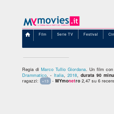

Film
Serie TV
Festival
Ci
Regia di
Marco Tullio Giordana
. Un film co
Drammatico
, -
Italia
,
2018
,
durata 90 minu
ragazzi:
-
2,47 su 6 recens
MYmo
net
ro
+13