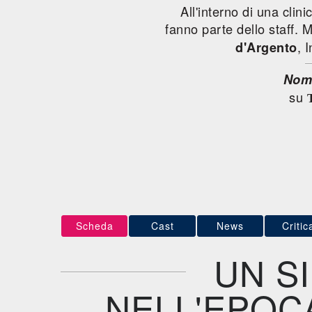
All'interno di una clin
fanno parte dello staff. 
, 
d'Argento
Nom
su
Scheda
Cast
News
Critic
UN S
NELL'EPOC