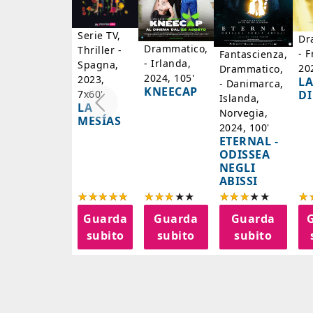
Serie TV,
Dr
Drammatico,
Thriller -
- F
Fantascienza,
- Irlanda,
Spagna,
20
Drammatico,
2024, 105'
2023,
LA
- Danimarca,
KNEECAP
DI
7x60'
Islanda,
LA
Norvegia,
MESÍAS
2024, 100'
ETERNAL -
ODISSEA
NEGLI
ABISSI
Guarda
Guarda
Guarda
subito
subito
subito