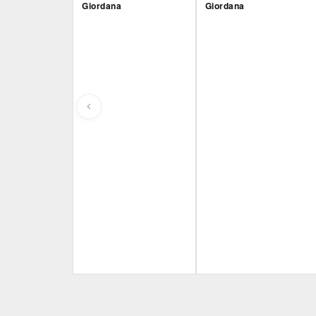
Giordana
Giordana
Film&More
Film&More
DVD
BR
DVD
BR