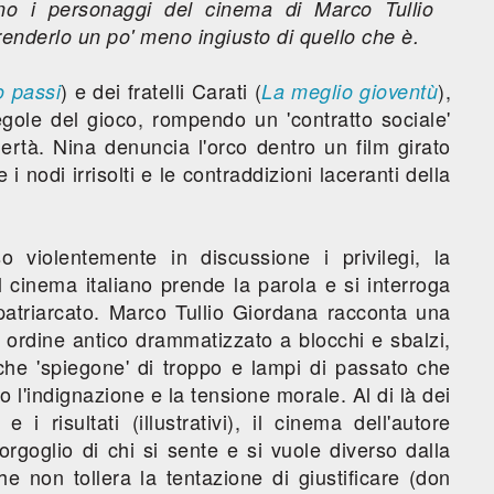
gno i personaggi del cinema di Marco Tullio
enderlo un po' meno ingiusto di quello che è.
) e dei fratelli Carati (
),
o passi
La meglio gioventù
egole del gioco, rompendo un 'contratto sociale'
mertà. Nina denuncia l'orco dentro un film girato
i nodi irrisolti e le contraddizioni laceranti della
 violentemente in discussione i privilegi, la
l cinema italiano prende la parola e si interroga
atriarcato. Marco Tullio Giordana racconta una
 ordine antico drammatizzato a blocchi e sbalzi,
alche 'spiegone' di troppo e lampi di passato che
 l'indignazione e la tensione morale. Al di là dei
e i risultati (illustrativi), il cinema dell'autore
'orgoglio di chi si sente e si vuole diverso dalla
e non tollera la tentazione di giustificare (don