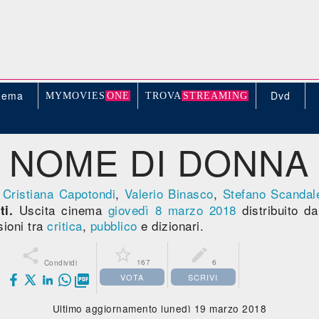
nema
Dvd
MYMOVIE
S
ONE
TROV
A
STREAMING
NOME DI DONNA
n
Cristiana Capotondi
,
Valerio Binasco
,
Stefano Scandale
Uscita cinema
giovedì 8
marzo 2018
distribuito d
ti.
ioni tra
critica
,
pubblico
e dizionari.



167
6
Condividi
VOTA
SCRIVI

Ultimo aggiornamento lunedì 19 marzo 2018