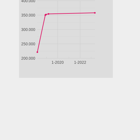
LADRA
BLU
DI FRANCIA
85'
- SARAH
IL
BERNHARDT
SENTIERO
atico
AZZURRO
pone,
,
ore,
105'
T
D -
STA
E
ERNE
rda
Guarda
Guarda
Guarda
Guarda
ito
subito
subito
subito
subito