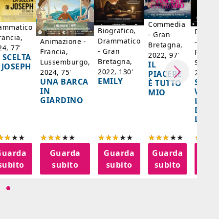
Commedia
ammatico
Biografico,
Dramm
- Gran
rancia,
Drammatico
Animazione -
- Giap
Bretagna,
24, 77'
- Gran
Francia,
Francia
2022, 97'
 SCELTA
Bretagna,
Lussemburgo,
Singap
IL
 JOSEPH
2022, 130'
2024, 75'
2024, 
PIACERE
EMILY
UNA BARCA
SPIRI
È TUTTO
IN
WORL
MIO
GIARDINO
LA FE
DELL
LANT
Guarda
Guarda
Guarda
Guarda
Gua
subito
subito
subito
subito
sub