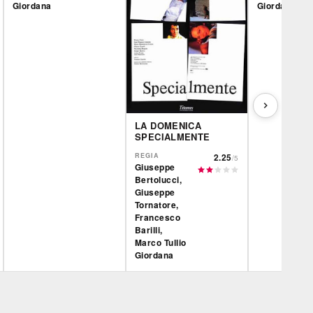
Giordana
Giordana
LA DOMENICA
SPECIALMENTE
REGIA
2.25
/5
Giuseppe
Bertolucci,
Giuseppe
Tornatore,
Francesco
Barilli,
Marco Tullio
Giordana
Film&More
IBS
Film&More
DVD
DVD