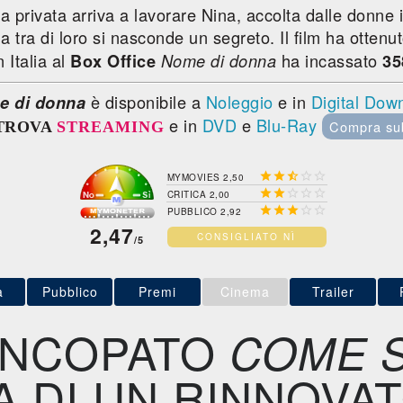
ica privata arriva a lavorare Nina, accolta dalle donne 
Ma tra di loro si nasconde un segreto. Il film ha otten
In Italia al
ha incassato
Box Office
Nome di donna
35
è disponibile a
Noleggio
e in
Digital Dow
e di donna
e in
DVD
e
Blu-Ray
Compra su
TROVA
STREAMING





MYMOVIES 2,50





CRITICA 2,00





PUBBLICO 2,92
2,47
CONSIGLIATO NÌ
/5
a
Pubblico
Premi
Cinema
Trailer
INCOPATO
COME 
A DI UN RINNOVA