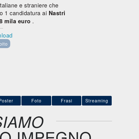
italiane e straniere che
uto 1 candidatura ai
Nastri
.
8 mila euro
nload
bito
Poster
Foto
Frasi
Streaming
SIAMO
TO IMPEGNO