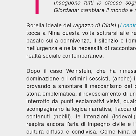
Inseguono tutti lo stesso so
Giordana: cambiare il mondo e r
Sorella ideale del
(
ragazzo di Cinisi
I cent
tocca a Nina questa volta sottrarsi alle r
basato sulla connivenza, il silenzio e l'o
nell'urgenza e nella necessità di raccontare 
realtà sociale contemporanea.
Dopo il caso Weinstein, che ha rimesso
dominazione e i crimini sessisti, (anche) i
provando a smontare il meccanismo del p
storia emblematica, il rovesciamento di un
interrotto da punti esclamativi visivi, qu
scompaginano la logica narrativa, fiaccando
contenuti (nobili), le intenzioni (lodevoli) 
respira ancora l'aria di impegno civile e l
cultura diffusa e condivisa. Come Nina ch