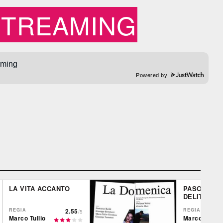
STREAMING
Powered by
LA VITA ACCANTO
PASOLINI U
DELITTO IT
REGIA
2.55
REGIA
/5
Marco Tullio
Marco Tullio