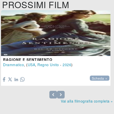
PROSSIMI FILM
RAGIONE E SENTIMENTO
Drammatico
, (
USA
,
Regno Unito
-
2026
)

Scheda »
Vai alla filmografia completa »