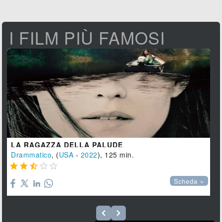
I FILM PIÙ FAMOSI
LA RAGAZZA DELLA PALUDE
Drammatico
, (
USA
-
2022
), 125 min.





Scheda »