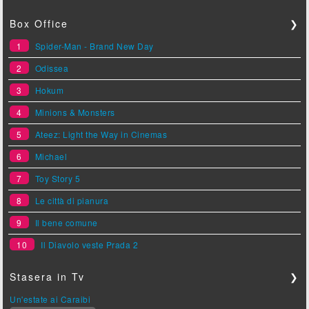
Box Office
❯
1
Spider-Man - Brand New Day
2
Odissea
3
Hokum
4
Minions & Monsters
5
Ateez: Light the Way in Cinemas
6
Michael
7
Toy Story 5
8
Le città di pianura
9
Il bene comune
10
Il Diavolo veste Prada 2
Stasera in Tv
❯
Un'estate ai Caraibi