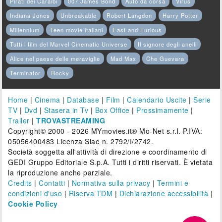
Pirati dei Caraibi
007 James Bond
Auto da corsa
Virus
Indiana Jones
Unbreakable
Robert Langdon
Harry Potter
Millennium
Teen movie italiani
Fast and Furious
Tutti i film del Marvel Cinematic Universe
Il signore degli anelli
Alice nel paese delle meraviglie
Mad Max
Che Guevara
Terminator
Rocky
Home
|
Cinema
|
Database
|
Film
|
Calendario Uscite
|
Serie
TV
|
Dvd
|
Stasera in Tv
|
Box Office
|
Prossimamente
|
Trailer
|
TROVASTREAMING
Copyright© 2000 - 2026 MYmovies.it® Mo-Net s.r.l. P.IVA:
05056400483 Licenza Siae n. 2792/I/2742.
Società soggetta all'attività di direzione e coordinamento di
GEDI Gruppo Editoriale S.p.A. Tutti i diritti riservati. È vietata
la riproduzione anche parziale.
Credits
|
Contatti
|
Normativa sulla privacy
|
Termini e
condizioni d'uso
|
Riserva TDM
|
Dichiarazione accessibilità
|
Cookie Policy