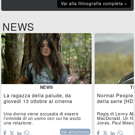
Vai alla filmografia completa »
NEWS
NEWS
T
La ragazza della palude, da
Normal People, i
giovedì 13 ottobre al cinema
della serie [HD
Una donna viene accusata di essere
Regia di Lenny Ab
l'omicida di un uomo con cui ha avuto
MacDonald. Un fil
una relazione.
Jones, Paul Mesca
Eastwood,...
Vai all'articolo