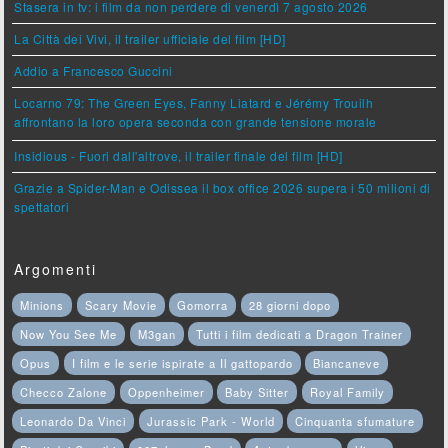
Stasera in tv: i film da non perdere di venerdì 7 agosto 2026
La Città dei Vivi, il trailer ufficiale del film [HD]
Addio a Francesco Guccini
Locarno 79: The Green Eyes, Fanny Liatard e Jérémy Trouilh
affrontano la loro opera seconda con grande tensione morale
Insidious - Fuori dall'altrove, il trailer finale del film [HD]
Grazie a Spider-Man e Odissea il box office 2026 supera i 50 milioni di
spettatori
Argomenti
Minions
Scary Movie
Gomorra
28 giorni dopo
Now You See Me
M3gan
Tutti i film dedicati a Dragon Trainer
Opus
I film e le serie ispirate a Il gattopardo
Biancaneve
Checco Zalone
Oppenheimer
Baby Sitter
Royal Family
Leonardo Da Vinci
Jurassic Park - World
Cinquanta sfumature