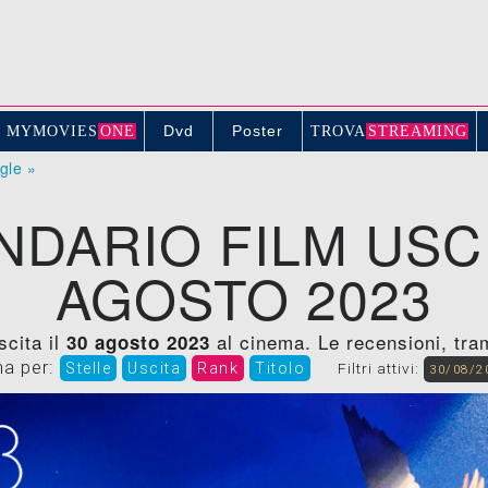
Dvd
Poster
MYMOVIE
S
ONE
TROV
A
STREAMING
ogle »
NDARIO FILM USCI
AGOSTO 2023
scita il
al cinema. Le recensioni, trame
30 agosto 2023
na per:
Stelle
Uscita
Rank
Titolo
Filtri attivi:
30/08/2