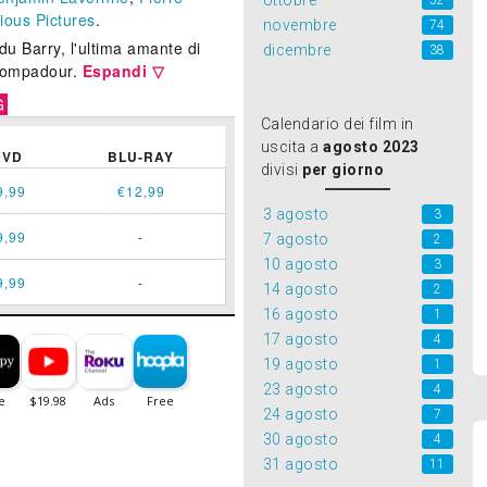
ottobre
52
ious Pictures
.
novembre
74
du Barry, l'ultima amante di
dicembre
38
 Pompadour.
Espandi ▽
G
Calendario dei film in
uscita a
agosto 2023
DVD
BLU-RAY
divisi
per giorno
9,99
€12,99
3 agosto
3
9,99
-
7 agosto
2
10 agosto
3
9,99
-
14 agosto
2
16 agosto
1
17 agosto
4
19 agosto
1
23 agosto
4
24 agosto
7
30 agosto
4
31 agosto
11