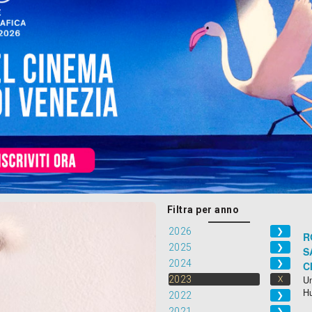
Filtra per anno
2026
❯
R
2025
❯
S
2024
❯
C
2023
Un
X
H
2022
❯
2021
❯