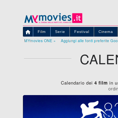

Film
Serie
Festival
Cinema
MYmovies ONE »
Aggiungi alle fonti preferite Go
CALE
Calendario dei
in u
4 film
ordi