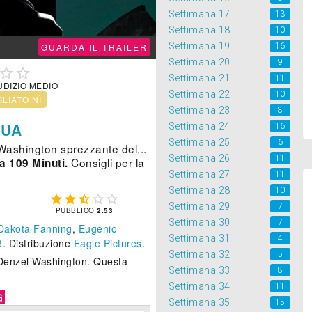
Settimana 17
13
Settimana 18
10
Settimana 19
16
GUARDA IL TRAILER
Settimana 20
9


Settimana 21
11
UDIZIO MEDIO
Settimana 22
10
GLIATO NÌ
Settimana 23
8
GUA
Settimana 24
16
Settimana 25
6
Washington sprezzante del...
Settimana 26
11
Consigli per la
a 109 Minuti.
Settimana 27
11
Settimana 28
10





Settimana 29
7
PUBBLICO
2.53
Settimana 30
7
Dakota Fanning
,
Eugenio
Settimana 31
4
3
. Distribuzione
Eagle Pictures
.
Settimana 32
5
a Denzel Washington. Questa
Settimana 33
8
Settimana 34
11
G
Settimana 35
15