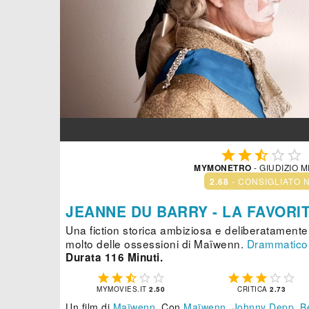






MYMONETRO
- GIUDIZIO 
2.68
- CONSIGLIATO 
JEANNE DU BARRY - LA FAVORI
Una fiction storica ambiziosa e deliberatament
molto delle ossessioni di Maïwenn.
Drammatico
Durata 116 Minuti.










MYMOVIES.IT
2.50
CRITICA
2.73
Un film di
Maïwenn
.
Con
Maïwenn
,
Johnny Depp
,
B