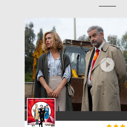



