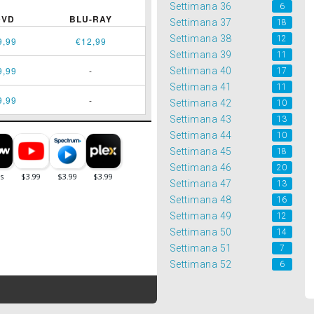
Settimana 36
6
DVD
BLU-RAY
Settimana 37
18
Settimana 38
12
9,99
€12,99
Settimana 39
11
9,99
-
Settimana 40
17
Settimana 41
11
9,99
-
Settimana 42
10
Settimana 43
13
Settimana 44
10
Settimana 45
18
Settimana 46
20
Settimana 47
13
Settimana 48
16
Settimana 49
12
Settimana 50
14
Settimana 51
7
Settimana 52
6