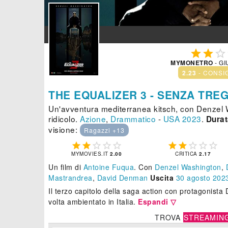



MYMONETRO
- GI
2.23
- CONSI
THE EQUALIZER 3 - SENZA TRE
Un'avventura mediterranea kitsch, con Denzel 
ridicolo.
Azione
,
Drammatico
-
USA
2023
.
Durat
visione:
Ragazzi +13










MYMOVIES.IT
2.00
CRITICA
2.17
Un film di
Antoine Fuqua
.
Con
Denzel Washington
,
Mastrandrea
,
David Denman
Uscita
30
agosto 202
Il terzo capitolo della saga action con protagonist
volta ambientato in Italia.
Espandi ▽
TROVA
STREAMIN