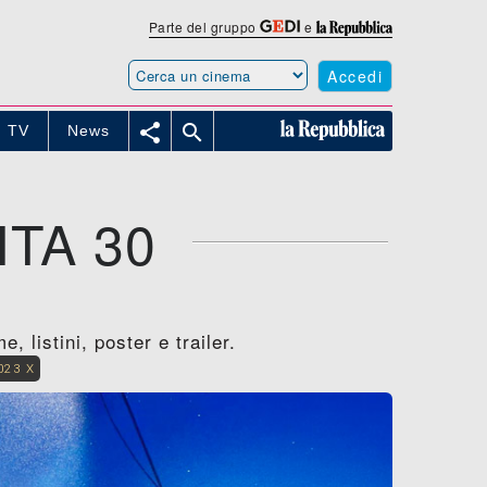
Parte del gruppo
e
Accedi


TV
News
TA 30
, listini, poster e trailer.
023 X