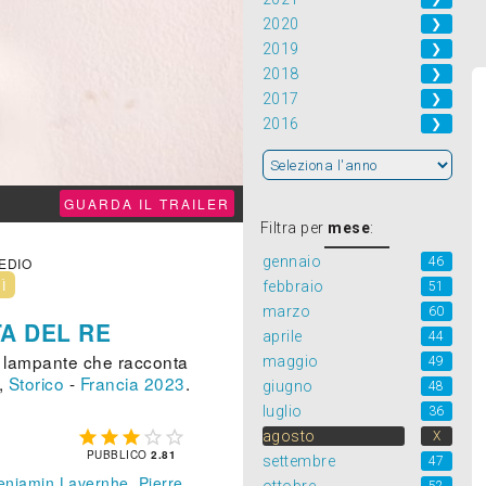
2020
❯
2019
❯
2018
❯
2017
❯
2016
❯
GUARDA IL TRAILER
Filtra per
mese
:
gennaio
46
MEDIO
NÌ
febbraio
51
marzo
60
TA DEL RE
aprile
44
e lampante che racconta
maggio
49
,
Storico
-
Francia
2023
.
giugno
48
luglio
36





agosto
X
PUBBLICO
2.81
settembre
47
enjamin Lavernhe
,
Pierre