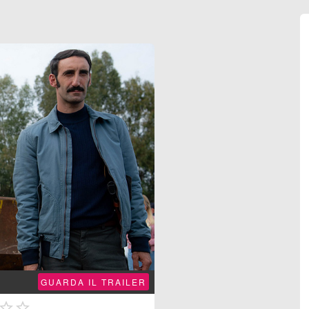
GUARDA IL TRAILER

