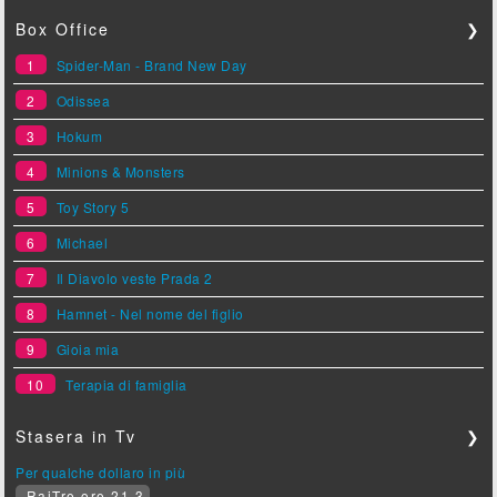
Box Office
❯
1
Spider-Man - Brand New Day
2
Odissea
3
Hokum
4
Minions & Monsters
5
Toy Story 5
6
Michael
7
Il Diavolo veste Prada 2
8
Hamnet - Nel nome del figlio
9
Gioia mia
10
Terapia di famiglia
Stasera in Tv
❯
Per qualche dollaro in più
RaiTre ore 21.3