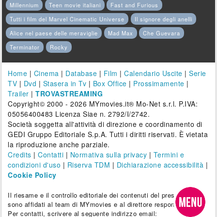
Millennium
Teen movie italiani
Fast and Furious
Tutti i film del Marvel Cinematic Universe
Il signore degli anelli
Alice nel paese delle meraviglie
Mad Max
Che Guevara
Terminator
Rocky
Home
|
Cinema
|
Database
|
Film
|
Calendario Uscite
|
Serie
TV
|
Dvd
|
Stasera in Tv
|
Box Office
|
Prossimamente
|
Trailer
|
TROVASTREAMING
Copyright© 2000 - 2026 MYmovies.it® Mo-Net s.r.l. P.IVA:
05056400483 Licenza Siae n. 2792/I/2742.
Società soggetta all'attività di direzione e coordinamento di
GEDI Gruppo Editoriale S.p.A. Tutti i diritti riservati. È vietata
la riproduzione anche parziale.
Credits
|
Contatti
|
Normativa sulla privacy
|
Termini e
condizioni d'uso
|
Riserva TDM
|
Dichiarazione accessibilità
|
Cookie Policy
Il riesame e il controllo editoriale dei contenuti del presente sito
sono affidati al team di MYmovies e al direttore responsabile.
Per contatti, scrivere al seguente indirizzo email: