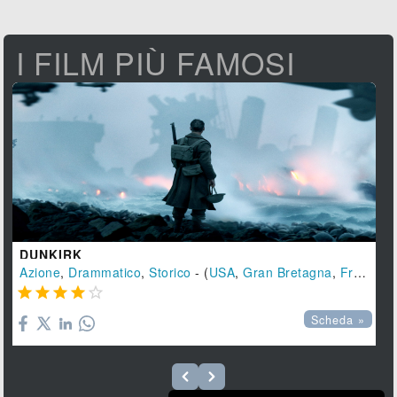
I FILM PIÙ FAMOSI
DUNKIRK
Azione
,
Drammatico
,
Storico
- (
USA
,
Gran Bretagna
,
Francia





Scheda »