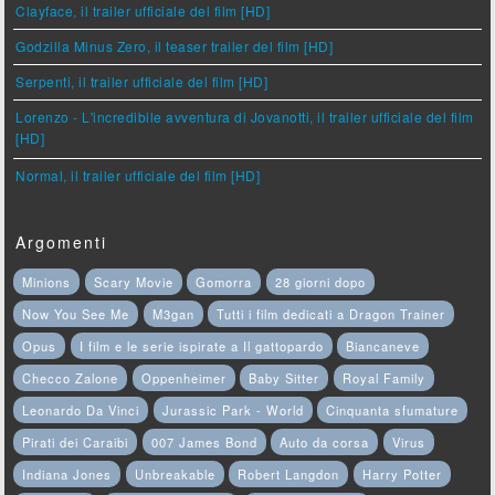
Clayface, il trailer ufficiale del film [HD]
Godzilla Minus Zero, il teaser trailer del film [HD]
Serpenti, il trailer ufficiale del film [HD]
Lorenzo - L'incredibile avventura di Jovanotti, il trailer ufficiale del film
[HD]
Normal, il trailer ufficiale del film [HD]
Argomenti
Minions
Scary Movie
Gomorra
28 giorni dopo
Now You See Me
M3gan
Tutti i film dedicati a Dragon Trainer
Opus
I film e le serie ispirate a Il gattopardo
Biancaneve
Checco Zalone
Oppenheimer
Baby Sitter
Royal Family
Leonardo Da Vinci
Jurassic Park - World
Cinquanta sfumature
Pirati dei Caraibi
007 James Bond
Auto da corsa
Virus
Indiana Jones
Unbreakable
Robert Langdon
Harry Potter