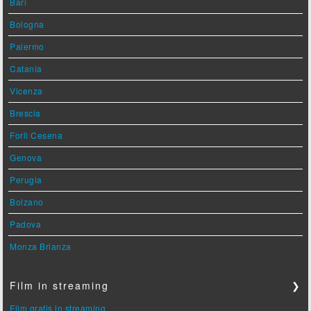
Bari
Bologna
Palermo
Catania
Vicenza
Brescia
Forlì Cesena
Genova
Perugia
Bolzano
Padova
Monza Brianza
Film in streaming
❯
Film gratis in streaming