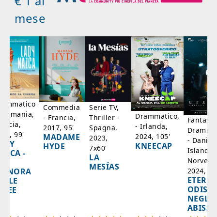
€ 1 al
mese
rammatico
Serie TV,
Commedia
 Germania,
Drammatico,
Thriller -
- Francia,
Fantasci
rancia,
- Irlanda,
Spagna,
2017, 95'
Drammat
025, 99'
2024, 105'
MADAME
2023,
- Danim
ADY
KNEECAP
HYDE
7x60'
Islanda,
AZCA -
LA
Norvegi
A
MESÍAS
IGNORA
2024, 10
ETERNA
ELLE
ODISS
INEE
NEGLI
ABISSI