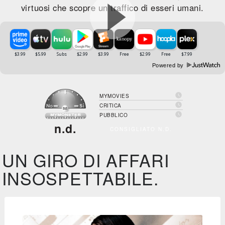
virtuosi che scopre un traffico di esseri umani.
Powered by

MYMOVIES

CRITICA

PUBBLICO
n.d.
CONSIGLIATO N.D.
UN GIRO DI AFFARI
INSOSPETTABILE.