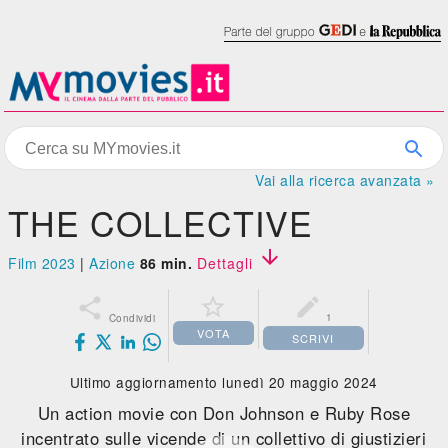
Vai alla ricerca avanzata »
THE COLLECTIVE

Film 2023
|
Azione
86 min.
Dettagli



1
Condividi
VOTA
SCRIVI
Ultimo aggiornamento lunedì 20 maggio 2024
Un action movie con Don Johnson e Ruby Rose
incentrato sulle vicende di un collettivo di giustizieri