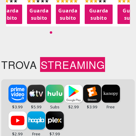
Guarda
Guarda
Guarda
Guarda
Guar
subito
subito
subito
subito
subi
TROVA
STREAMING