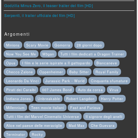
Godzilla Minus Zero, il teaser trailer del film [HD]
Serpenti, il trailer ufficiale del film [HD]
Argomenti
Minions
Scary Movie
Gomorra
28 giorni dopo
Now You See Me
M3gan
Tutti i film dedicati a Dragon Trainer
Opus
I film e le serie ispirate a Il gattopardo
Biancaneve
Checco Zalone
Oppenheimer
Baby Sitter
Royal Family
Leonardo Da Vinci
Jurassic Park - World
Cinquanta sfumature
Pirati dei Caraibi
007 James Bond
Auto da corsa
Virus
Indiana Jones
Unbreakable
Robert Langdon
Harry Potter
Millennium
Teen movie italiani
Fast and Furious
Tutti i film del Marvel Cinematic Universe
Il signore degli anelli
Alice nel paese delle meraviglie
Mad Max
Che Guevara
Terminator
Rocky