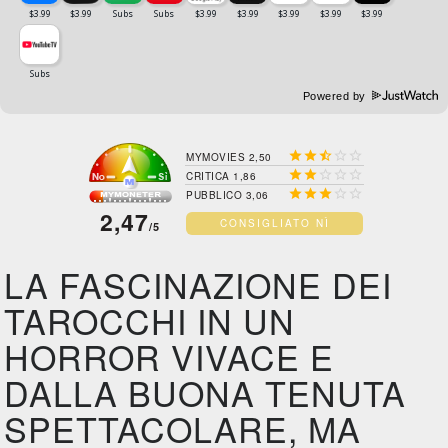
Powered by





MYMOVIES 2,50





CRITICA 1,86





PUBBLICO 3,06
2,47
CONSIGLIATO NÌ
/5
LA FASCINAZIONE DEI
TAROCCHI IN UN
HORROR VIVACE E
DALLA BUONA TENUTA
SPETTACOLARE, MA