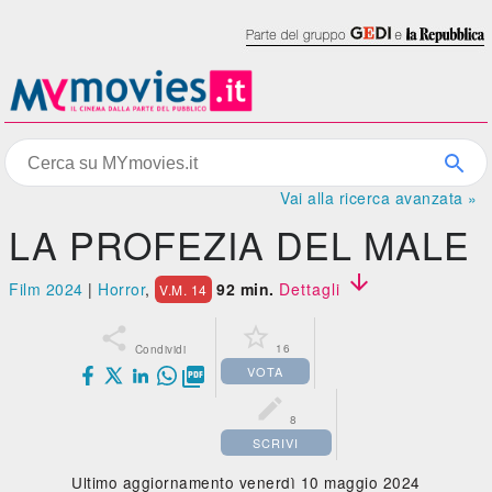
Vai alla ricerca avanzata »
LA PROFEZIA DEL MALE

Film 2024
|
Horror
,
92 min.
Dettagli
V.M. 14


16
Condividi
VOTA


8
SCRIVI
Ultimo aggiornamento venerdì 10 maggio 2024