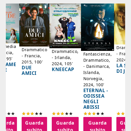
mmedia
Dramm
Drammatico
Drammatico,
rancia,
- Franc
Fantascienza,
- Francia,
- Irlanda,
17, 95'
2024, 7
Drammatico,
2015, 100'
2024, 105'
ADAME
LA SC
- Danimarca,
DUE
KNEECAP
YDE
DI JO
Islanda,
AMICI
Norvegia,
2024, 100'
ETERNAL -
ODISSEA
NEGLI
ABISSI
uarda
Guarda
Guarda
Guarda
Gua
subito
subito
subito
subito
sub