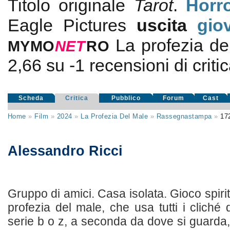
Titolo originale
Tarot
.
Horr
Eagle Pictures
uscita
gio
La profezia de
MYMO
NE
T
RO
2,66
su
-1
recensioni di critic
Scheda
Critica
Pubblico
Forum
Cast
Home
»
Film
»
2024
»
La Profezia Del Male
»
Rassegnastampa
»
17
Alessandro Ricci
Gruppo di amici. Casa isolata. Gioco spirit
profezia del male, che usa tutti i cliché
serie b o z, a seconda da dove si guarda,