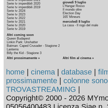
giovedì 9 luglio
Serie tv imperdibili 2020
L'Hangar Rosso
Serie tv imperdibili 2019
Il mondo oltre
Serie tv 2024
Election Day
Serie tv 2023
165' Mineurs
Serie tv 2022
Serie tv 2021
mercoledì 8 luglio
Serie tv 2020
La casa - Il rogo del male
Serie tv 2019
Altri coming soon
Queen Budapest
Linkin Park: Unshatter
Batman: Caped Crusader - Stagione 2
Lanterns
Billy the Kid - Stagione 3
Altri prossimamente »
Altri film al cinema »
home
|
cinema
|
database
|
fil
prossimamente
|
colonne sono
TROVASTREAMING
|
Copyright© 2000 - 2026 MYmov
05056400483 Licenza Siae n. 