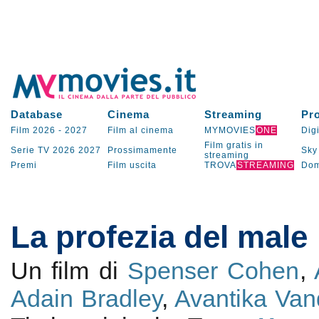
Database
Cinema
Streaming
Pr
Film 2026
-
2027
Film al cinema
MYMOVIES
ONE
Digi
Film gratis in
Serie TV
2026
2027
Prossimamente
Sky
streaming
Premi
Film uscita
TROVA
STREAMING
Dom
La profezia del male
Un film di
Spenser Cohen
,
Adain Bradley
,
Avantika Va