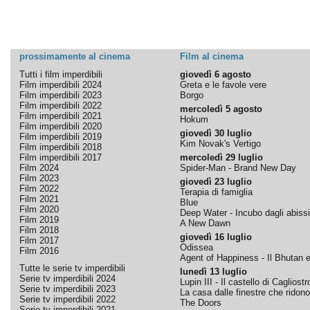
prossimamente al cinema
Film al cinema
Tutti i film imperdibili
giovedì 6 agosto
Film imperdibili 2024
Greta e le favole vere
Film imperdibili 2023
Borgo
Film imperdibili 2022
mercoledì 5 agosto
Film imperdibili 2021
Hokum
Film imperdibili 2020
giovedì 30 luglio
Film imperdibili 2019
Kim Novak's Vertigo
Film imperdibili 2018
Film imperdibili 2017
mercoledì 29 luglio
Film 2024
Spider-Man - Brand New Day
Film 2023
giovedì 23 luglio
Film 2022
Terapia di famiglia
Film 2021
Blue
Film 2020
Deep Water - Incubo dagli abissi
Film 2019
A New Dawn
Film 2018
giovedì 16 luglio
Film 2017
Odissea
Film 2016
Agent of Happiness - Il Bhutan e 
Tutte le serie tv imperdibili
lunedì 13 luglio
Serie tv imperdibili 2024
Lupin III - Il castello di Cagliostr
Serie tv imperdibili 2023
La casa dalle finestre che ridono
Serie tv imperdibili 2022
The Doors
Serie tv imperdibili 2021