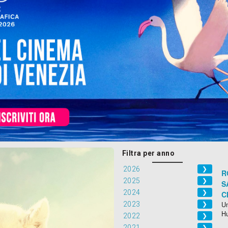
Filtra per anno
2026
❯
R
2025
❯
S
2024
❯
C
2023
Un
❯
H
2022
❯
2021
❯