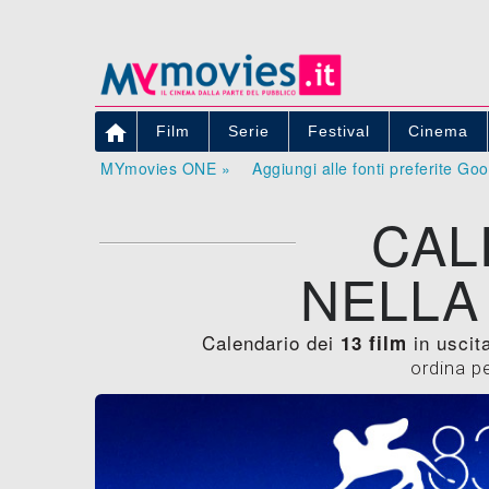

Film
Serie
Festival
Cinema
MYmovies ONE »
Aggiungi alle fonti preferite Go
CAL
NELLA
Calendario dei
in uscita
13 film
ordina p