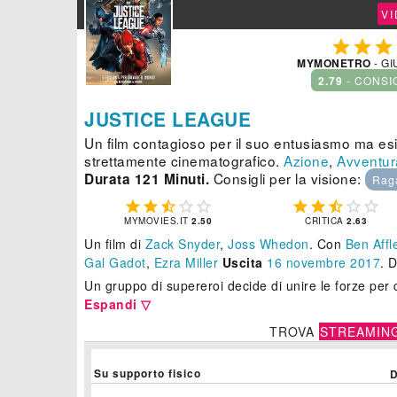
V



MYMONETRO
- GI
2.79
- CONSI
JUSTICE LEAGUE
Un film contagioso per il suo entusiasmo ma esi
strettamente cinematografico.
Azione
,
Avventur
Consigli per la visione:
Durata 121 Minuti.
Rag










MYMOVIES.IT
2.50
CRITICA
2.63
Un film di
Zack Snyder
,
Joss Whedon
.
Con
Ben Affl
Gal Gadot
,
Ezra Miller
Uscita
16
novembre 2017
. 
Un gruppo di supereroi decide di unire le forze per 
Espandi ▽
TROVA
STREAMIN
Su supporto fisico