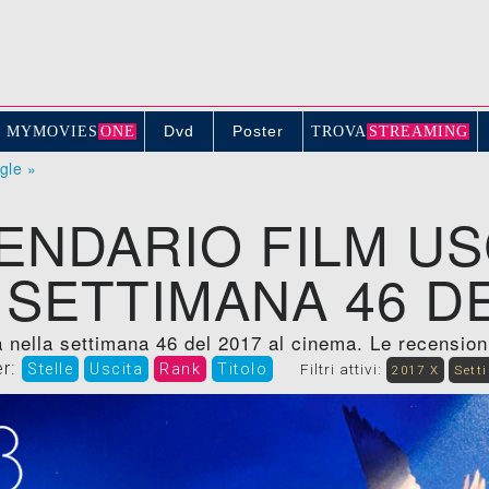
Dvd
Poster
MYMOVIE
S
ONE
TROV
A
STREAMING
ogle »
ENDARIO FILM US
 SETTIMANA 46 DE
 nella settimana 46 del 2017 al cinema. Le recensioni, 
er:
Stelle
Uscita
Rank
Titolo
Filtri attivi:
2017 X
Sett