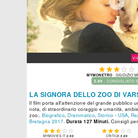

V





MYMONETRO
- GIUDIZIO 
2.89
- CONSIGLIATO 
LA SIGNORA DELLO ZOO DI VAR
Il film porta all'attenzione del grande pubblico 
nota, di straordinario coraggio e umanità, ambie
zoo..
Biografico
,
Drammatico
,
Storico
-
USA
,
Re
Bretagna
2017
.
Consigli per
Durata 127 Minuti.










MYMOVIES.IT
2.50
CRITICA
2.80