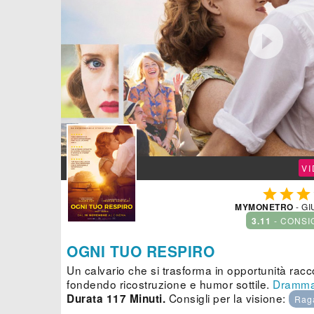

V



MYMONETRO
- GI
3.11
- CONSI
OGNI TUO RESPIRO
Un calvario che si trasforma in opportunità racco
fondendo ricostruzione e humor sottile.
Dramma
Consigli per la visione:
Durata 117 Minuti.
Rag