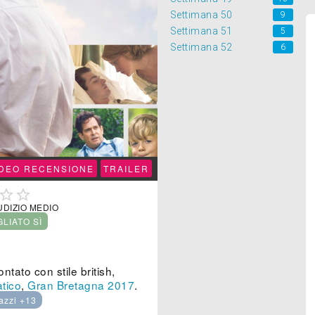
Settimana 50
9
Settimana 51
5
Settimana 52
6
IDEO RECENSIONE
TRAILER


UDIZIO MEDIO
GLIATO SÌ
ntato con stile british,
tico
,
Gran Bretagna
2017
.
azzi +13