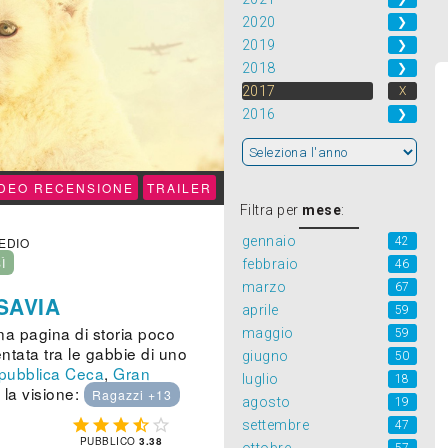
2020
❯
2019
❯
2018
❯
2017
X
2016
❯
IDEO RECENSIONE
TRAILER
Filtra per
mese
:
gennaio
42
MEDIO
SÌ
febbraio
46
marzo
67
SAVIA
aprile
59
una pagina di storia poco
maggio
59
ntata tra le gabbie di uno
giugno
50
pubblica Ceca
,
Gran
luglio
18
 la visione:
Ragazzi +13
agosto
19





settembre
47
PUBBLICO
3.38