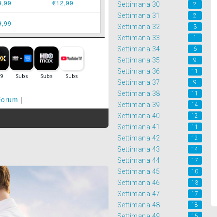
9,99
€12,99
Settimana 30
2
Settimana 31
2
9,99
-
Settimana 32
3
Settimana 33
1
Settimana 34
6
Settimana 35
9
Settimana 36
11
Settimana 37
9
Settimana 38
11
Forum
|
Settimana 39
14
Settimana 40
12
Settimana 41
11
Settimana 42
12
Settimana 43
14
Settimana 44
17
Settimana 45
10
Settimana 46
13
Settimana 47
17
Settimana 48
18
Settimana 49
15