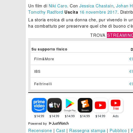
Un film di
Niki Caro
.
Con
Jessica Chastain
,
Johan H
Tomothy Radford
Uscita
16
novembre 2017
. Distr
La storia eroica di una donna che, pur vivendo in u
ha combattuto per preservare quel che di buono c'
TROVA
STREAMIN
Su supporto fisico
Film&More
€
IBS
€
Feltrinelli
€
Powered by
Recensione
|
Cast
|
Rassegna stampa
|
Pubblico
|