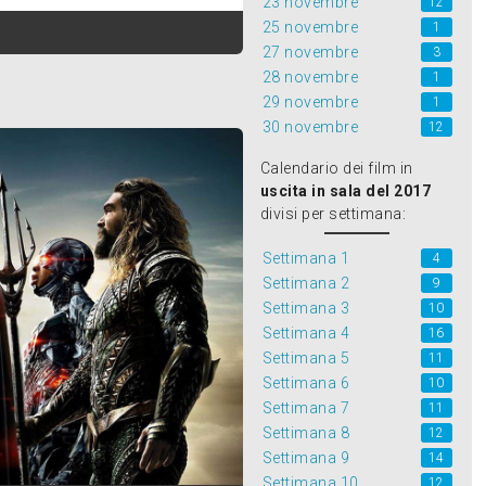
23 novembre
12
25 novembre
1
27 novembre
3
28 novembre
1
29 novembre
1
30 novembre
12
Calendario dei film in
uscita in sala del 2017
divisi per settimana:
Settimana 1
4
Settimana 2
9
Settimana 3
10
Settimana 4
16
Settimana 5
11
Settimana 6
10
Settimana 7
11
Settimana 8
12
Settimana 9
14
Settimana 10
12