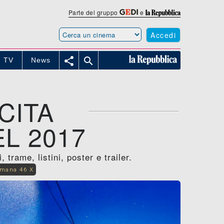
Parte del gruppo
e
Accedi


TV
News
CITA
L 2017
trame, listini, poster e trailer.
imana 46 X