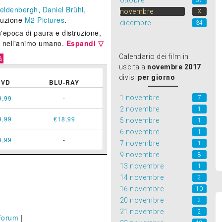
ottobre
57
eldenbergh
,
Daniel Brühl
,
novembre
X
ibuzione
M2 Pictures
.
dicembre
34
n'epoca di paura e distruzione,
è nell'animo umano.
Espandi ▽
Calendario dei film in
G
uscita a
novembre 2017
divisi
per giorno
DVD
BLU-RAY
1 novembre
9,99
-
7
2 novembre
1
9,99
€18,99
5 novembre
1
6 novembre
1
9,99
-
7 novembre
1
9 novembre
8
13 novembre
1
14 novembre
2
16 novembre
10
20 novembre
2
21 novembre
2
Forum
|