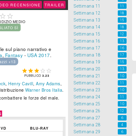
IDEO RECENSIONE
TRAILER
Settimana 11
11
Settimana 12
18


Settimana 13
15
UDIZIO MEDIO
Settimana 14
18
GLIATO SÌ
Settimana 15
12
Settimana 16
13
Settimana 17
le sul piano narrativo e
16
a
,
Fantasy
-
USA
2017
.
Settimana 18
17
azzi +13
Settimana 19
15
Settimana 20
13





Settimana 21
PUBBLICO
3.23
10
Settimana 22
eck
,
Henry Cavill
,
Amy Adams
,
11
Distribuzione
Warner Bros Italia
.
Settimana 23
10
Settimana 24
11
combattere le forze del male.
Settimana 25
10
Settimana 26
12
G
Settimana 27
6
Settimana 28
4
DVD
BLU-RAY
Settimana 29
6