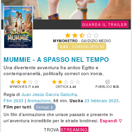
GUARDA IL TRAILER





MYMONETRO
- GIUDIZIO MEDIO
2.63
- CONSIGLIATO NÌ
MUMMIE - A SPASSO NEL TEMPO
Una divertente avventura fra antico Egitto e
contemporaneità, politically correct con ironia.











MYMOVIES.IT
3.00
CRITICA
2.25
PUBBLICO
N.D.
Regia di
Juan Jesús García Galocha
.
Film 2023
|
Animazione
, 88 min.
Uscita
23
febbraio 2023
.
Film per tutti
.
Dettagli ❯
Un film d'animazione che unisce passato e presente in
un'avventura incredibile per le strade londinesi.
Espandi ▽
TROVA
STREAMING