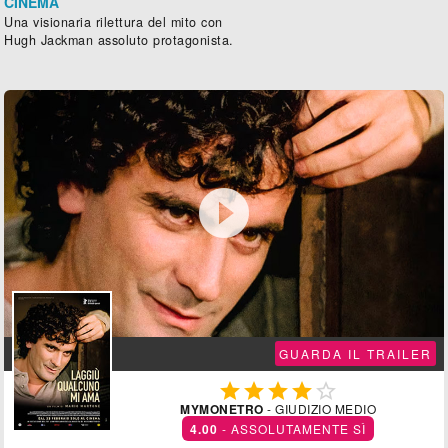
CINEMA
Una visionaria rilettura del mito con
Hugh Jackman assoluto protagonista.

GUARDA IL TRAILER





MYMONETRO
- GIUDIZIO MEDIO
4.00
- ASSOLUTAMENTE SÌ