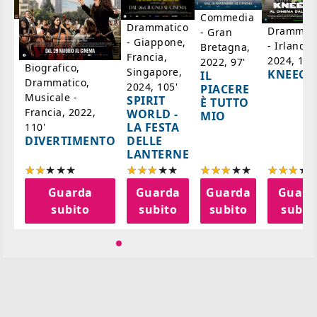
Commedia
ico
Drammatico
Drammati
- Gran
- Giappone,
- Irlanda,
Bretagna,
'
Francia,
2024, 105
2022, 97'
Biografico,
Singapore,
KNEECA
IL
Drammatico,
2024, 105'
PIACERE
Musicale -
SPIRIT
È TUTTO
Francia, 2022,
WORLD -
MIO
LA FESTA
110'
DELLE
DIVERTIMENTO
LANTERNE
a
Guarda
Guarda
Guarda
Guard
o
subito
subito
subito
subit