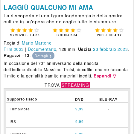
LAGGIÙ QUALCUNO MI AMA
La ri-scoperta di una figura fondamentale della nostra
cultura in un'opera che ne coglie tutte le sfumature.















MYMOVIES.IT
4.00
CRITICA
3.84
PUBBLICO
4.17
Regia di
Mario Martone
.
Film 2023
|
Documentario
, 128 min.
Uscita
23
febbraio 2023
.
Ragazzi +13
.
Dettagli ❯
In occasione del 70° anniversario della nascita
dell'indimenticabile Massimo Troisi, docufilm che ne racconta
il mito e la genialità tramite materiali inediti.
Espandi ▽
TROVA
STREAMING
Supporto fisico
DVD
BLU-RAY
Film&More
9,99
-
IBS
9,99
-
Feltrinelli
9,99
-