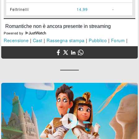
Feltrinelli
14,99
-
Powered by
Recensione
|
Cast
|
Rassegna stampa
|
Pubblico
|
Forum
|
