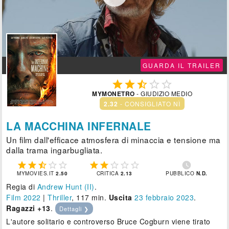
GUARDA IL TRAILER





MYMONETRO
- GIUDIZIO MEDIO
2.32
- CONSIGLIATO NÌ
LA MACCHINA INFERNALE
Un film dall'efficace atmosfera di minaccia e tensione ma
dalla trama ingarbugliata.











MYMOVIES.IT
2.50
CRITICA
2.13
PUBBLICO
N.D.
Regia di
Andrew Hunt (II)
.
Film 2022
|
Thriller
, 117 min.
Uscita
23
febbraio 2023
.
Ragazzi +13
.
Dettagli ❯
L'autore solitario e controverso Bruce Cogburn viene tirato