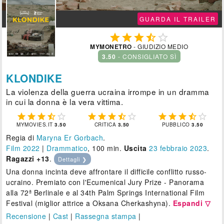
GUARDA IL TRAILER





MYMONETRO
- GIUDIZIO MEDIO
3.50
- CONSIGLIATO SÌ
KLONDIKE
La violenza della guerra ucraina irrompe in un dramma
in cui la donna è la vera vittima.















MYMOVIES.IT
3.50
CRITICA
3.50
PUBBLICO
3.50
Regia di
Maryna Er Gorbach
.
Film 2022
|
Drammatico
, 100 min.
Uscita
23
febbraio 2023
.
Ragazzi +13
.
Dettagli ❯
Una donna incinta deve affrontare il difficile conflitto russo-
ucraino. Premiato con l'Ecumenical Jury Prize - Panorama
alla 72ª Berlinale e al 34th Palm Springs International Film
Festival (miglior attrice a Oksana Cherkashyna).
Espandi ▽
Recensione
|
Cast
|
Rassegna stampa
|