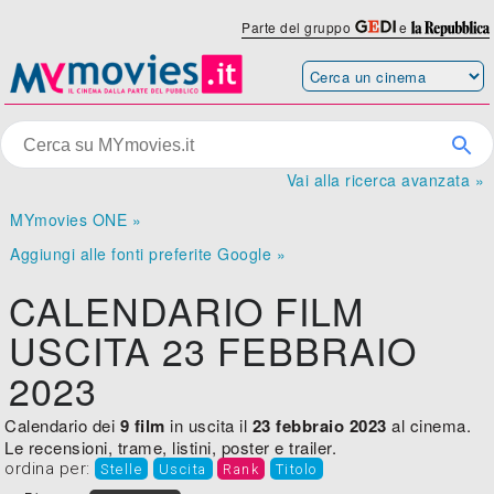
Parte del gruppo
e
Vai alla ricerca avanzata »
MYmovies ONE »
Aggiungi alle fonti preferite Google »
CALENDARIO FILM
USCITA 23 FEBBRAIO
2023
Calendario dei
9 film
in uscita il
23 febbraio 2023
al cinema.
Le recensioni, trame, listini, poster e trailer.
ordina per:
Stelle
Uscita
Rank
Titolo