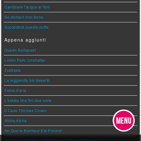
Cambiare l'acqua ai fiori
Se domani non torno
Succederà questa notte
Appena aggiunti
Queen Budapest
Linkin Park: Unshatter
Zustissia
La leggenda del deserto
Fame d'aria
L'estate che finì due volte
Il Caso Thomas Crown
Atcha Atcha
Ah Que le Bonheur Est Proche!
Chiikawa the Movie: The Secret of Mermaid Island