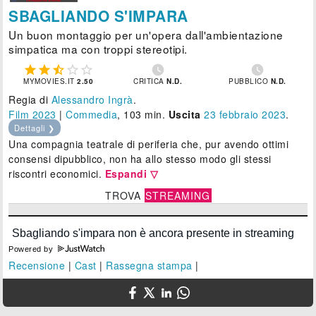
SBAGLIANDO S'IMPARA
Un buon montaggio per un'opera dall'ambientazione
simpatica ma con troppi stereotipi.







MYMOVIES.IT
2.50
CRITICA
N.D.
PUBBLICO
N.D.
Regia di
Alessandro Ingrà
.
Film 2023
|
Commedia
, 103 min.
Uscita
23
febbraio 2023
.
Dettagli ❯
Una compagnia teatrale di periferia che, pur avendo ottimi
consensi dipubblico, non ha allo stesso modo gli stessi
riscontri economici.
Espandi ▽
TROVA
STREAMING
Powered by
Recensione
|
Cast
|
Rassegna stampa
|