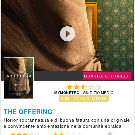

GUARDA IL TRAILER





MYMONETRO
- GIUDIZIO MEDIO
2.53
- CONSIGLIATO NÌ
THE OFFERING
Horror soprannaturale di buona fattura con una originale
e convincente ambientazione nella comunità ebraica.










