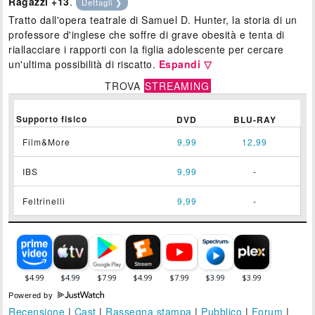
Ragazzi +13
.
Dettagli ❯
Tratto dall'opera teatrale di Samuel D. Hunter, la storia di un
professore d'inglese che soffre di grave obesità e tenta di
riallacciare i rapporti con la figlia adolescente per cercare
un'ultima possibilità di riscatto.
Espandi ▽
TROVA
STREAMING
Supporto fisico
DVD
BLU-RAY
Film&More
9,99
12,99
IBS
9,99
-
Feltrinelli
9,99
-
Powered by
Recensione
|
Cast
|
Rassegna stampa
|
Pubblico
|
Forum
|