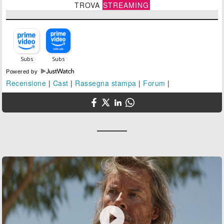
TROVA
STREAMING
Powered by
Recensione
|
Cast
|
Rassegna stampa
|
Forum
|
