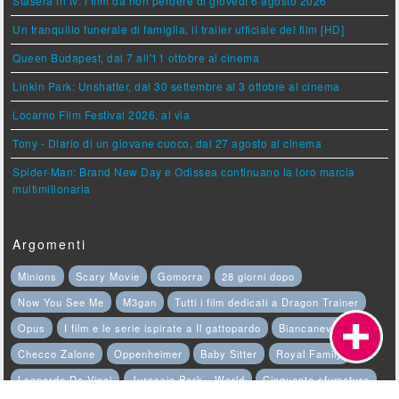
Stasera in tv: i film da non perdere di giovedì 6 agosto 2026
Un tranquillo funerale di famiglia, il trailer ufficiale del film [HD]
Queen Budapest, dal 7 all'11 ottobre al cinema
Linkin Park: Unshatter, dal 30 settembre al 3 ottobre al cinema
Locarno Film Festival 2026, al via
Tony - Diario di un giovane cuoco, dal 27 agosto al cinema
Spider-Man: Brand New Day e Odissea continuano la loro marcia
multimilionaria
Argomenti
Minions
Scary Movie
Gomorra
28 giorni dopo
Now You See Me
M3gan
Tutti i film dedicati a Dragon Trainer
Opus
I film e le serie ispirate a Il gattopardo
Biancaneve
Checco Zalone
Oppenheimer
Baby Sitter
Royal Family
Leonardo Da Vinci
Jurassic Park - World
Cinquanta sfumature