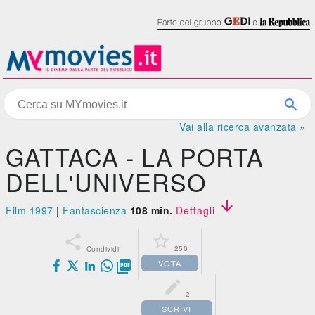
Vai alla ricerca avanzata »
GATTACA - LA PORTA
DELL'UNIVERSO

Film 1997
|
Fantascienza
108 min.
Dettagli


250
Condividi
VOTA


2
SCRIVI