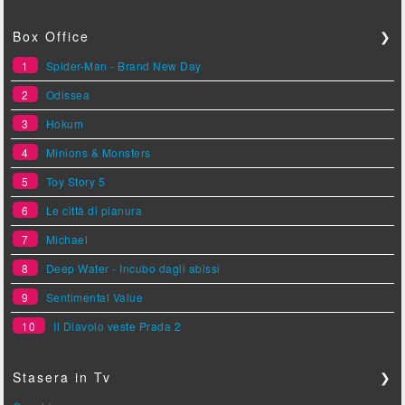
Box Office
❯
1
Spider-Man - Brand New Day
2
Odissea
3
Hokum
4
Minions & Monsters
5
Toy Story 5
6
Le città di pianura
7
Michael
8
Deep Water - Incubo dagli abissi
9
Sentimental Value
10
Il Diavolo veste Prada 2
Stasera in Tv
❯