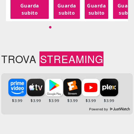
a
Guarda
Guarda
Guarda
Guard
o
subito
subito
subito
subit
TROVA
STREAMING
Powered by