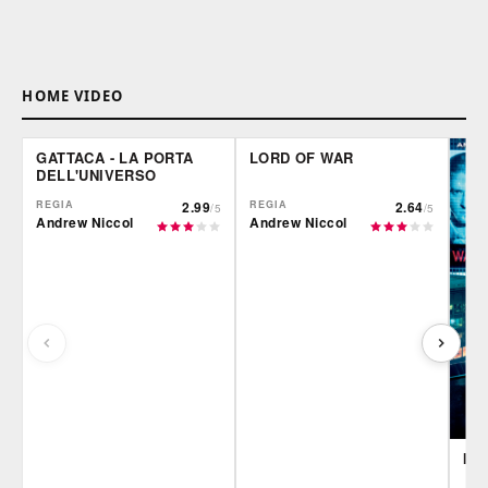
HOME VIDEO
GATTACA - LA PORTA
LORD OF WAR
DELL'UNIVERSO
REGIA
2.99
REGIA
2.64
/5
/5
Andrew Niccol
Andrew Niccol
IN 