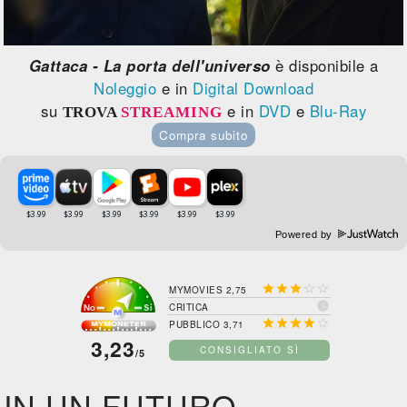
Gattaca - La porta dell'universo
è disponibile a
Noleggio
e in
Digital Download
su
e in
DVD
e
Blu-Ray
TROVA
STREAMING
Compra subito
Powered by





MYMOVIES 2,75

CRITICA





PUBBLICO 3,71
3,23
CONSIGLIATO SÌ
/5
IN UN FUTURO