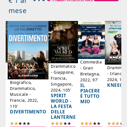
€ 1 al
mese
Commedia
ico
Drammatico
Drammati
- Gran
- Giappone,
- Irlanda,
Bretagna,
'
Francia,
2024, 105
2022, 97'
Biografico,
Singapore,
KNEECA
IL
Drammatico,
2024, 105'
PIACERE
Musicale -
SPIRIT
È TUTTO
Francia, 2022,
WORLD -
MIO
LA FESTA
110'
DELLE
DIVERTIMENTO
LANTERNE