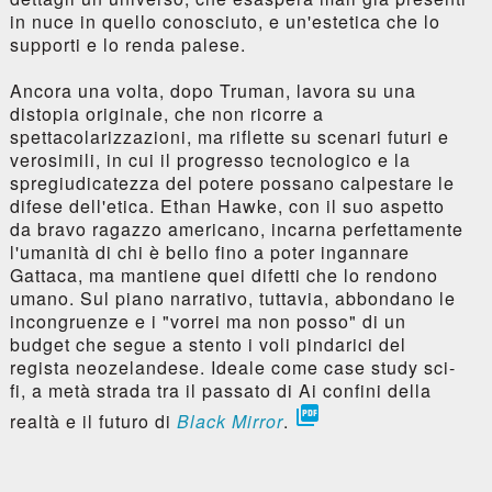
in nuce in quello conosciuto, e un'estetica che lo
supporti e lo renda palese.
Ancora una volta, dopo Truman, lavora su una
distopia originale, che non ricorre a
spettacolarizzazioni, ma riflette su scenari futuri e
verosimili, in cui il progresso tecnologico e la
spregiudicatezza del potere possano calpestare le
difese dell'etica. Ethan Hawke, con il suo aspetto
da bravo ragazzo americano, incarna perfettamente
l'umanità di chi è bello fino a poter ingannare
Gattaca, ma mantiene quei difetti che lo rendono
umano. Sul piano narrativo, tuttavia, abbondano le
incongruenze e i "vorrei ma non posso" di un
budget che segue a stento i voli pindarici del
regista neozelandese. Ideale come case study sci-
fi, a metà strada tra il passato di Ai confini della

realtà e il futuro di
Black Mirror
.