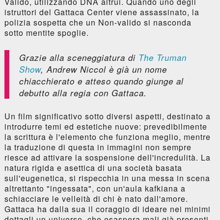
Valido, utilizzando DNA altrui. Quando uno degli
istruttori del Gattaca Center viene assassinato, la
polizia sospetta che un Non-valido si nasconda
sotto mentite spoglie.
Grazie alla sceneggiatura di
The Truman
Show
, Andrew Niccol è già un nome
chiacchierato e atteso quando giunge al
debutto alla regia con
Gattaca
.
Un film significativo sotto diversi aspetti, destinato a
introdurre temi ed estetiche nuove: prevedibilmente
la scrittura è l'elemento che funziona meglio, mentre
la traduzione di questa in immagini non sempre
riesce ad attivare la sospensione dell'incredulità. La
natura rigida e asettica di una società basata
sull'eugenetica, si rispecchia in una messa in scena
altrettanto "ingessata", con un'aula kafkiana a
schiacciare le velleità di chi è nato dall'amore.
Gattaca ha dalla sua il coraggio di ideare nei minimi
dettagli un universo, che esaspera mali già presenti