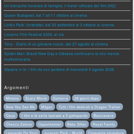
Un tranquillo funerale di famiglia, il trailer ufficiale del film [HD]
Queen Budapest, dal 7 all'11 ottobre al cinema
Linkin Park: Unshatter, dal 30 settembre al 3 ottobre al cinema
Locarno Film Festival 2026, al via
Tony - Diario di un giovane cuoco, dal 27 agosto al cinema
Spider-Man: Brand New Day e Odissea continuano la loro marcia
multimilionaria
Stasera in tv: i film da non perdere di mercoledì 5 agosto 2026
Argomenti
Minions
Scary Movie
Gomorra
28 giorni dopo
Now You See Me
M3gan
Tutti i film dedicati a Dragon Trainer
Opus
I film e le serie ispirate a Il gattopardo
Biancaneve
Checco Zalone
Oppenheimer
Baby Sitter
Royal Family
Leonardo Da Vinci
Jurassic Park - World
Cinquanta sfumature