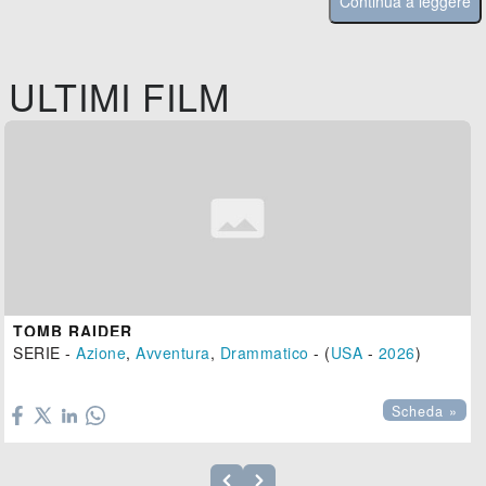
Continua a leggere
ULTIMI FILM
TOMB RAIDER
SERIE -
Azione
,
Avventura
,
Drammatico
- (
USA
-
2026
)

Scheda »