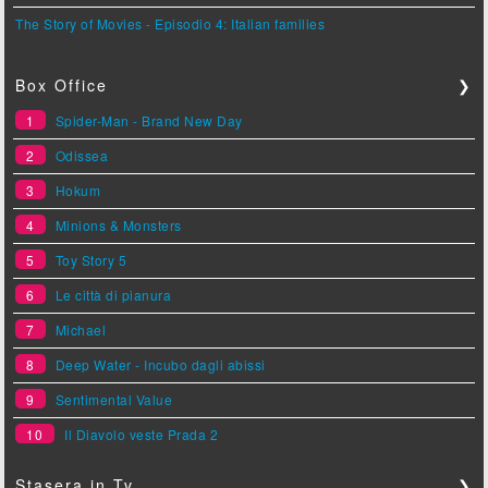
The Story of Movies - Episodio 4: Italian families
Box Office
❯
1
Spider-Man - Brand New Day
2
Odissea
3
Hokum
4
Minions & Monsters
5
Toy Story 5
6
Le città di pianura
7
Michael
8
Deep Water - Incubo dagli abissi
9
Sentimental Value
10
Il Diavolo veste Prada 2
Stasera in Tv
❯