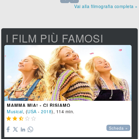
Vai alla filmografia completa »
I FILM PIÙ FAMOSI
MAMMA MIA! - CI RISIAMO
Musical
, (
USA
-
2018
), 114 min.





Scheda »