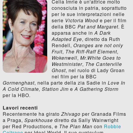
Celia Imrie è un'attrice molto
conosciuta in patria, soprattutto
per le sue interpretazioni nelle
serie
Victoria Wood
e per il film
della BBC
Pat and Margaret
. È
apparsa anche in
A Dark
Adapted Eye
, diretto da Ruth
Rendell,
Oranges are not only
Fruit
,
The Riff-Raff Element
,
Wokenwell
,
Mr.White Goes to
Westminister
,
The Canterville
Ghost
, nel ruolo di Lady Groan
nel film per la BBC
Gormenghast
, nella parte della zia Sadie in
Love In
A Cold Climate, Station Jim
e
A Gathering Storm
per la HBO.
Lavori recenti
Recentemente ha girato
Zhivago
per Granada Films
a Praga,
Sparkhouse
diretto da Sally Wainwright
per Red Productions, e
The Plan Man
con
Robbie
Coltrane
per Ideal World. Il suo curriculum