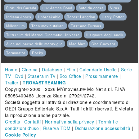
Pirati dei Caraibi
007 James Bond
Auto da corsa
Virus
Indiana Jones
Unbreakable
Robert Langdon
Harry Potter
Millennium
Teen movie italiani
Fast and Furious
Tutti i film del Marvel Cinematic Universe
Il signore degli anelli
Alice nel paese delle meraviglie
Mad Max
Che Guevara
Terminator
Rocky
Home
|
Cinema
|
Database
|
Film
|
Calendario Uscite
|
Serie
TV
|
Dvd
|
Stasera in Tv
|
Box Office
|
Prossimamente
|
Trailer
|
TROVASTREAMING
Copyright© 2000 - 2026 MYmovies.it® Mo-Net s.r.l. P.IVA:
05056400483 Licenza Siae n. 2792/I/2742.
Società soggetta all'attività di direzione e coordinamento di
GEDI Gruppo Editoriale S.p.A. Tutti i diritti riservati. È vietata
la riproduzione anche parziale.
Credits
|
Contatti
|
Normativa sulla privacy
|
Termini e
condizioni d'uso
|
Riserva TDM
|
Dichiarazione accessibilità
|
Cookie Policy