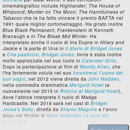
cinematografico include
Highlander
;
The House of
Whipcord
;
Murder on The Moon
;
The Harmfulness of
Tabacco
che le ha fatto vincere il premio BAFTA nel
1991 quale miglior cortometraggio. Ha girato inoltre
Blue Black Permanent
,
Frankenstein
di Kenneth
Branaugh e
In The Bleak Mid Winter
. Ha
interpretato anche il ruolo di Iris Dupre in
Hilary and
Jackie
e la parte di Una in
Il diario di Bridget Jones
e
Che pasticcio, Bridget Jones
. Imrie è stata inoltre
molto apprezzata nel suo ruolo in
Calendar Girls
.
Dopo la partecipazione al film di
Woody Allen
, che
l'ha fortemente voluta nel suo
Incontrerai l'uomo dei
tuoi sogni
, nel 2012 viene diretta da
John Madden
,
nella commedia drammatica
Marigold Hotel
(e
nuovamente nel 2015 in
Ritorno al Marigold Hotel
),
dove l'attrice interpreta il ruolo di Madge
Hardcastle. Nel 2016 sarà nel cast di
Bridget
Jones's Baby
, diretta da
Sharon Maguire
e l'anno
dopo nel thriller di
Gore Verbinski
La cura dal
benessere
.