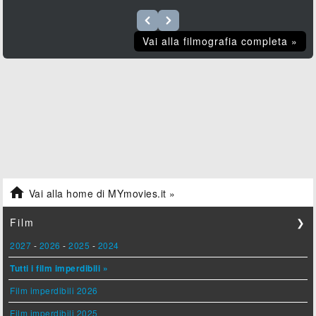
Vai alla filmografia completa »

Vai alla home di MYmovies.it »
Film
❯
2027
-
2026
-
2025
-
2024
Tutti i film imperdibili »
Film imperdibili 2026
Film imperdibili 2025