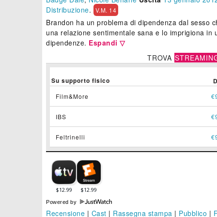
Distribuzione
.
V.M. 14
Brandon ha un problema di dipendenza dal sesso ch
una relazione sentimentale sana e lo imprigiona in un
dipendenze.
Espandi ▽
TROVA
STREAMIN
Su supporto fisico
Film&More
€
IBS
€
Feltrinelli
€
Powered by
Recensione
|
Cast
|
Rassegna stampa
|
Pubblico
|