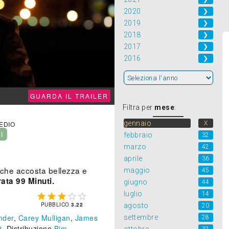
2020
❯
2019
❯
2018
❯
2017
❯
2016
❯
GUARDA IL TRAILER
Filtra per
mese
:
gennaio
X
MEDIO
SÌ
febbraio
32
marzo
42
aprile
36
 che accosta bellezza e
maggio
45
ata 99 Minuti.
giugno
44
luglio
14





PUBBLICO
3.22
agosto
20
nder
,
Carey Mulligan
,
James
settembre
28
2
. Distribuzione
Bim