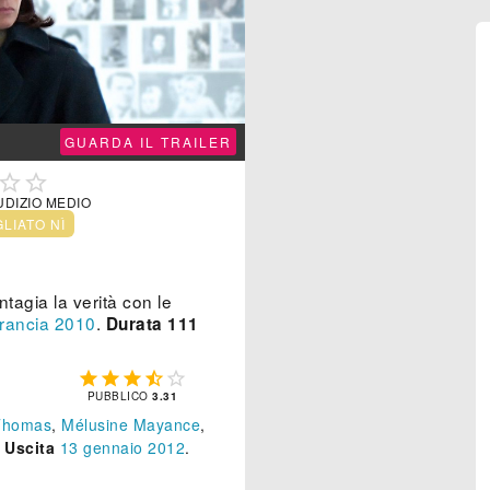
GUARDA IL TRAILER


UDIZIO MEDIO
GLIATO NÌ
agia la verità con le
rancia
2010
.
Durata 111





PUBBLICO
3.31
 Thomas
,
Mélusine Mayance
,
Uscita
13
gennaio 2012
.