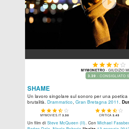






MYMONETRO
- GIUDIZIO 
3.39
- CONSIGLIATO 
SHAME
Un lavoro singolare sul sonoro per una poetica
brutalità.
Drammatico
,
Gran Bretagna
2011
.
Dur










MYMOVIES.IT
3.50
CRITICA
3.45
Un film di
Steve McQueen (II)
.
Con
Michael Fassbe
Badge Dale
,
Nicole Beharie
Uscita
13
gennaio 201