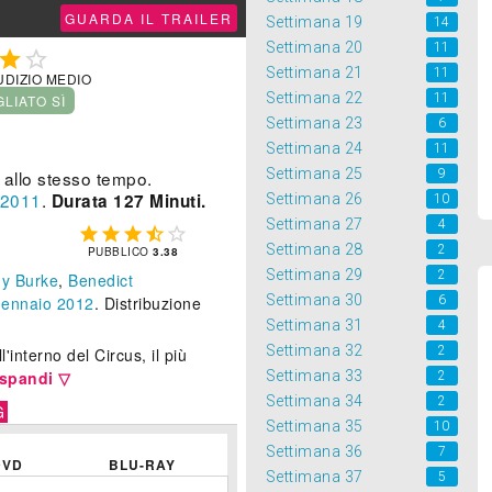
GUARDA IL TRAILER
Settimana 19
14
Settimana 20
11


Settimana 21
11
UDIZIO MEDIO
Settimana 22
11
GLIATO SÌ
Settimana 23
6
Settimana 24
11
Settimana 25
9
 allo stesso tempo.
2011
.
Durata 127 Minuti.
Settimana 26
10
Settimana 27
4





Settimana 28
2
PUBBLICO
3.38
Settimana 29
2
hy Burke
,
Benedict
Settimana 30
6
gennaio 2012
. Distribuzione
Settimana 31
4
Settimana 32
2
'interno del Circus, il più
Settimana 33
spandi ▽
2
Settimana 34
2
G
Settimana 35
10
Settimana 36
7
DVD
BLU-RAY
Settimana 37
5