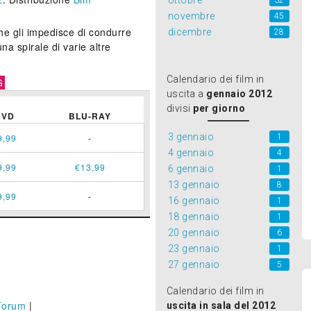
ottobre
32
novembre
45
e gli impedisce di condurre
dicembre
28
a spirale di varie altre
Calendario dei film in
G
uscita a
gennaio 2012
divisi
per giorno
DVD
BLU-RAY
3 gennaio
1
9,99
-
4 gennaio
4
9,99
€13,99
6 gennaio
1
13 gennaio
8
9,99
-
16 gennaio
1
18 gennaio
1
20 gennaio
6
23 gennaio
1
27 gennaio
5
Calendario dei film in
Forum
|
uscita in sala del 2012