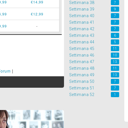
9,99
€14,99
Settimana 38
7
Settimana 39
9
4,99
€12,99
Settimana 40
7
Settimana 41
7
9,99
-
Settimana 42
7
Settimana 43
6
Settimana 44
5
Settimana 45
11
Settimana 46
10
Settimana 47
13
Settimana 48
11
Forum
|
Settimana 49
13
Settimana 50
7
Settimana 51
7
Settimana 52
1