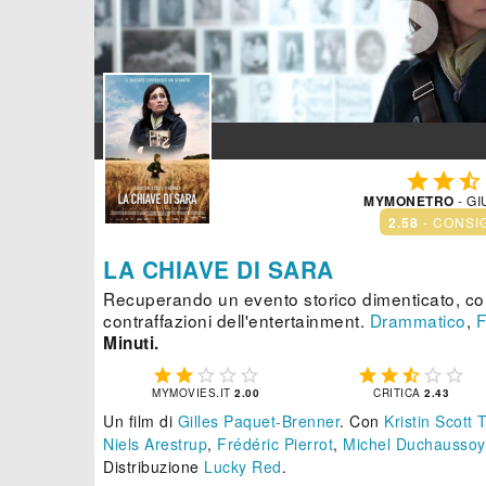




MYMONETRO
- GI
2.58
- CONSI
LA CHIAVE DI SARA
Recuperando un evento storico dimenticato, cont
contraffazioni dell'entertainment.
Drammatico
,
F
Minuti.










MYMOVIES.IT
2.00
CRITICA
2.43
Un film di
Gilles Paquet-Brenner
.
Con
Kristin Scott
Niels Arestrup
,
Frédéric Pierrot
,
Michel Duchaussoy
Distribuzione
Lucky Red
.