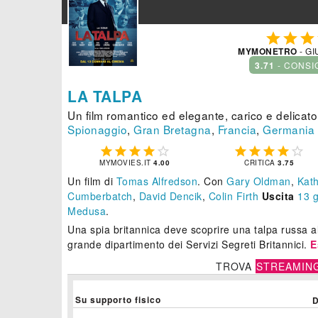



MYMONETRO
- GI
3.71
- CONSI
LA TALPA
Un film romantico ed elegante, carico e delicato
Spionaggio
,
Gran Bretagna
,
Francia
,
Germania










MYMOVIES.IT
4.00
CRITICA
3.75
Un film di
Tomas Alfredson
.
Con
Gary Oldman
,
Kat
Cumberbatch
,
David Dencik
,
Colin Firth
Uscita
13
Medusa
.
Una spia britannica deve scoprire una talpa russa all
grande dipartimento dei Servizi Segreti Britannici.
E
TROVA
STREAMIN
Su supporto fisico