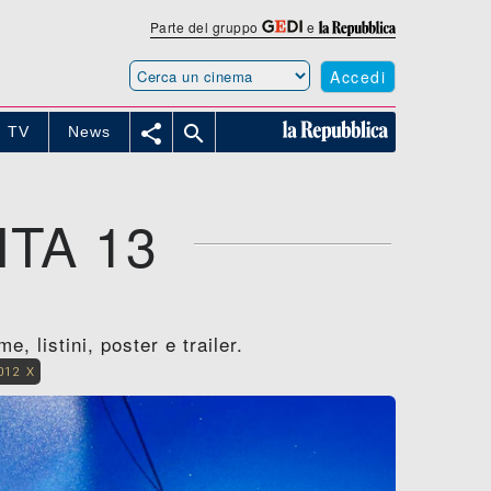
Parte del gruppo
e
Accedi


TV
News
TA 13
, listini, poster e trailer.
012 X