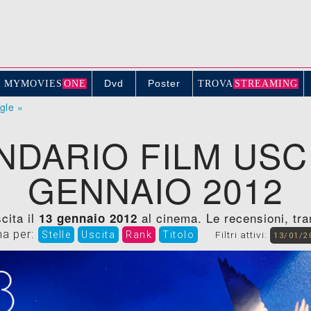
Dvd
Poster
MYMOVIE
S
ONE
TROV
A
STREAMING
ogle »
NDARIO FILM USCI
GENNAIO 2012
cita il
al cinema. Le recensioni, trame
13 gennaio 2012
na per:
Stelle
Uscita
Rank
Titolo
Filtri attivi:
13/01/2