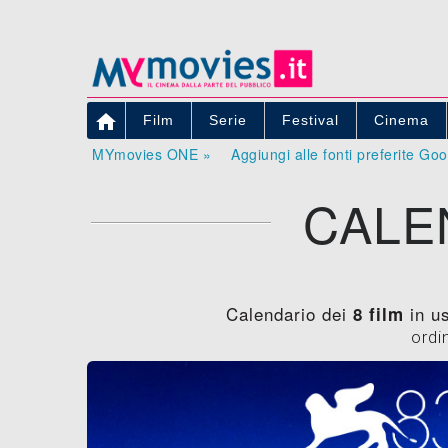

Film
Serie
Festival
Cinema
MYmovies ONE »
Aggiungi alle fonti preferite Go
CALE
Calendario dei
in us
8 film
ordi