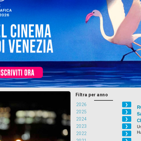
Filtra per anno
2026
❯
R
2025
❯
S
2024
❯
C
2023
Un
❯
H
2022
❯
2021
❯