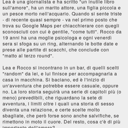
Lea è una giornalista e ha scritto "un inutile libro
sull'amore", ha un marito attore, una figlia piccola e
un pesce morto nell'acquario. Quando si sente triste
- di recente quasi sempre - va nel primo posto che
trova su Google Maps per chiacchierare con quegli
sconosciuti con cui è gentile, "come tutti". Rocco da
19 anni ha una moglie psicologa e ogni venerdì
sera si sfoga su un ring, alternando le botte date e
prese alle partite di scacchi, che conclude con
"matto al terzo round".
Lea e Rocco si incontrano in un bar, di quelli scelti
"random" da lei, e lui finisce per accompagnarla a
casa in macchina. Si baciano, ed è l'inizio di
un'avventura che potrebbe essere casuale, oppure
no. La loro storia seguirà una serie di capitoli più (o
meno) prevedibili, che riguardano la sete di
avventura, i limiti oltre i quali una storia di sesso
diventa una relazione, e certe scelte molto
sbagliate, che però forse sono anche salvifiche, se
rimettono in moto il cuore. Del resto, cosa c'è di più
importante dell'amore?