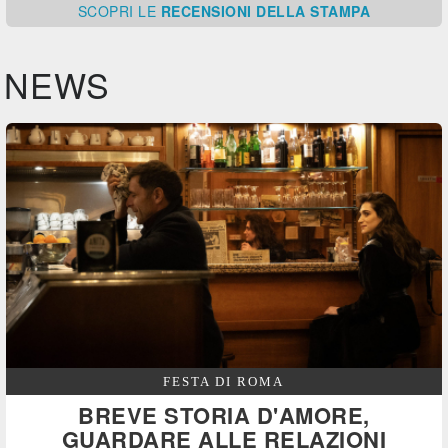
SCOPRI
LE
RECENSIONI DELLA STAMPA
NEWS
FESTA DI ROMA
BREVE STORIA D'AMORE,
GUARDARE ALLE RELAZIONI