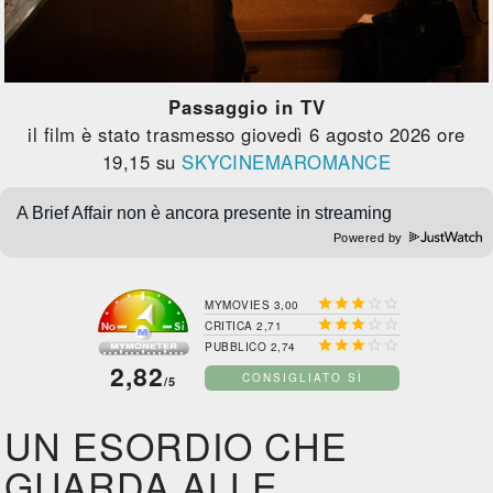
Passaggio in TV
il film è stato trasmesso giovedì 6 agosto 2026 ore
19,15 su
SKYCINEMAROMANCE
Powered by





MYMOVIES 3,00





CRITICA 2,71





PUBBLICO 2,74
2,82
CONSIGLIATO SÌ
/5
UN ESORDIO CHE
GUARDA ALLE