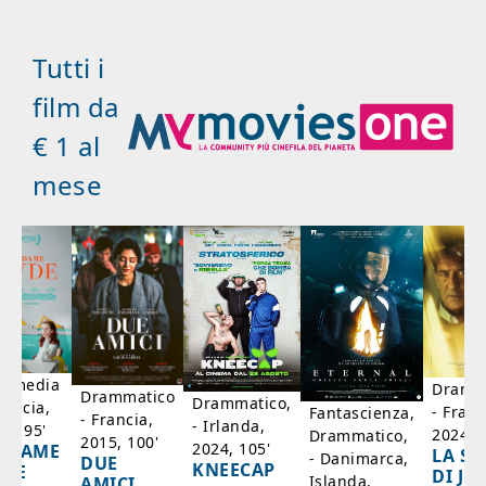
Tutti i
film da
€ 1 al
mese
mmedia
Dramm
Drammatico
Drammatico,
rancia,
- Franc
Fantascienza,
- Francia,
- Irlanda,
17, 95'
2024, 7
Drammatico,
2015, 100'
2024, 105'
ADAME
LA SC
- Danimarca,
DUE
KNEECAP
YDE
DI JO
Islanda,
AMICI