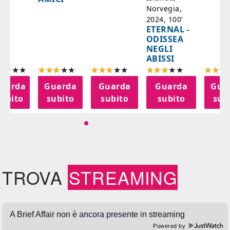
Norvegia,
2024, 100'
ETERNAL -
ODISSEA
NEGLI
ABISSI
uarda
Guarda
Guarda
Guarda
Gua
subito
subito
subito
subito
sub
TROVA
STREAMING
Powered by