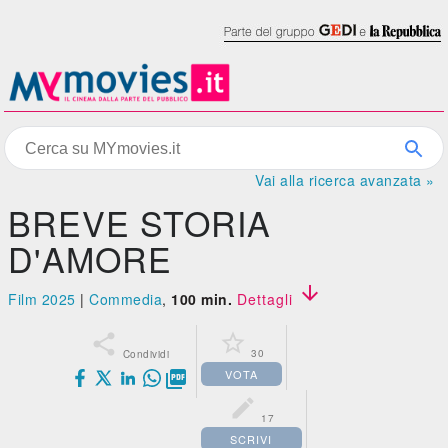
Vai alla ricerca avanzata »
BREVE STORIA
D'AMORE

Film 2025
|
Commedia
,
100 min.
Dettagli


30
Condividi
VOTA


17
SCRIVI