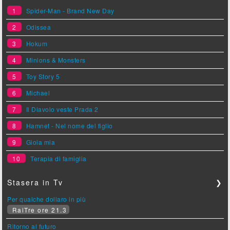
1
Spider-Man - Brand New Day
2
Odissea
3
Hokum
4
Minions & Monsters
5
Toy Story 5
6
Michael
7
Il Diavolo veste Prada 2
8
Hamnet - Nel nome del figlio
9
Gioia mia
10
Terapia di famiglia
Stasera in Tv
❯
Per qualche dollaro in più
RaiTre ore 21.3
Ritorno al futuro