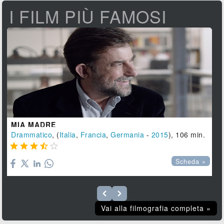
I FILM PIÙ FAMOSI
MIA MADRE
Drammatico
, (
Italia
,
Francia
,
Germania
-
2015
), 106 min.





Scheda »
Vai alla filmografia completa »