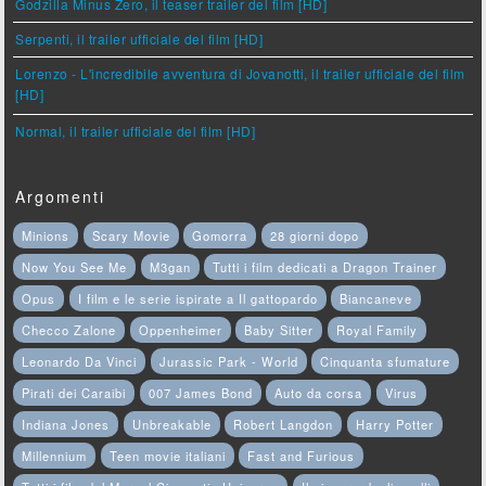
Godzilla Minus Zero, il teaser trailer del film [HD]
Serpenti, il trailer ufficiale del film [HD]
Lorenzo - L'incredibile avventura di Jovanotti, il trailer ufficiale del film
[HD]
Normal, il trailer ufficiale del film [HD]
Argomenti
Minions
Scary Movie
Gomorra
28 giorni dopo
Now You See Me
M3gan
Tutti i film dedicati a Dragon Trainer
Opus
I film e le serie ispirate a Il gattopardo
Biancaneve
Checco Zalone
Oppenheimer
Baby Sitter
Royal Family
Leonardo Da Vinci
Jurassic Park - World
Cinquanta sfumature
Pirati dei Caraibi
007 James Bond
Auto da corsa
Virus
Indiana Jones
Unbreakable
Robert Langdon
Harry Potter
Millennium
Teen movie italiani
Fast and Furious