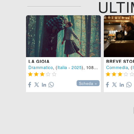
ULTI
LA GIOIA
BREVE STO
Drammatico
, (
Italia
-
2025
), 108 min.
Commedia
, (
I









Scheda »