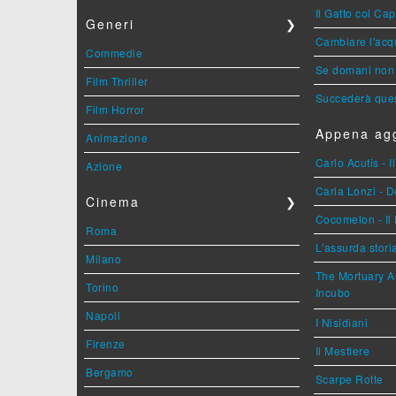
Il Gatto col Ca
Generi
❯
Cambiare l'acqu
Commedie
Se domani non 
Film Thriller
Succederà ques
Film Horror
Appena agg
Animazione
Carlo Acutis - 
Azione
Carla Lonzi - D
Cinema
❯
Cocomelon - Il 
Roma
L'assurda stori
Milano
The Mortuary As
Torino
Incubo
Napoli
I Nisidiani
Firenze
Il Mestiere
Bergamo
Scarpe Rotte