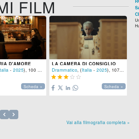
MI FILM
R
S
C
Un
H
RIA D'AMORE
LA CAMERA DI CONSIGLIO
ID
talia
-
2025
), 100 min.
Drammatico
, (
Italia
-
2025
), 107 min.
Dr







Scheda »
Scheda »
Vai alla filmografia completa »