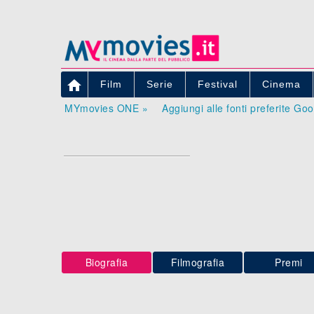

Film
Serie
Festival
Cinema
MYmovies ONE »
Aggiungi alle fonti preferite Go
Biografia
Filmografia
Premi