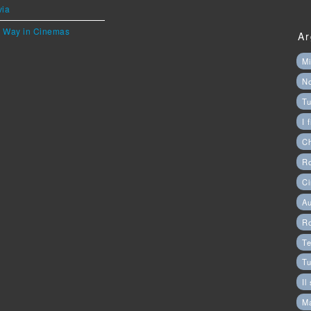
via
he Way in Cinemas
Ar
Mi
N
Tu
I 
C
Ro
Ci
Au
R
Te
Tu
Il
M