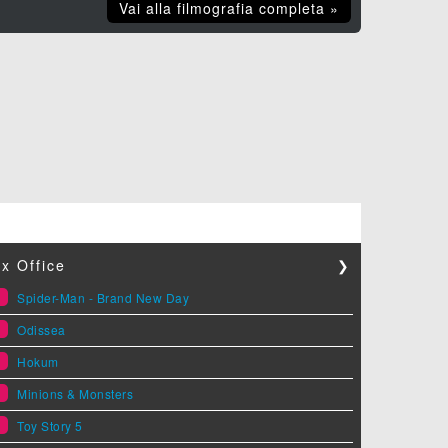
Vai alla filmografia completa »
x Office
❯
1
Spider-Man - Brand New Day
2
Odissea
3
Hokum
4
Minions & Monsters
5
Toy Story 5