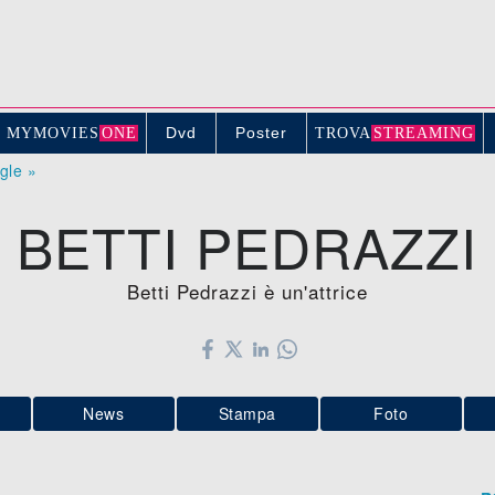
Dvd
Poster
MYMOVIE
S
ONE
TROV
A
STREAMING
ogle »
BETTI PEDRAZZI
Betti Pedrazzi è un'attrice
News
Stampa
Foto