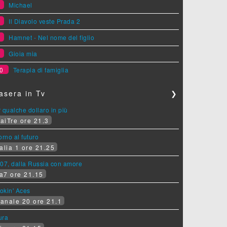
6
Michael
7
Il Diavolo veste Prada 2
8
Hamnet - Nel nome del figlio
9
Gioia mia
0
Terapia di famiglia
asera in Tv
❯
 qualche dollaro in più
aiTre ore 21.3
orno al futuro
alia 1 ore 21.25
07, dalla Russia con amore
a7 ore 21.15
okin' Aces
anale 20 ore 21.1
ura