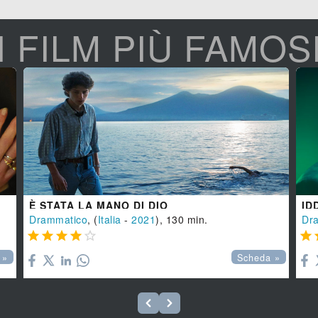
I FILM PIÙ FAMOS
È STATA LA MANO DI DIO
ID
Drammatico
, (
Italia
-
2021
), 130 min.
Dr






 »
Scheda »