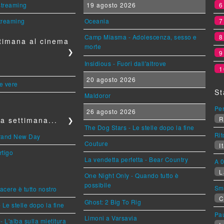
 streaming
19 agosto 2026
streaming
Oceania
Camp Miasma - Adolescenza, sesso e
timana al cinema
morte
❯
Insidious - Fuori dall'altrove
1
20 agosto 2026
le vere
St
Maldoror
Per
26 agosto 2026
R
a settimana...
❯
The Dog Stars - Le stelle dopo la fine
Rit
Brand New Day
Couture
It
rtigo
La vendetta perfetta - Bear Country
A 0
L
One Night Only - Quando tutto è
possibile
Sm
piacere è tutto nostro
C
Ghost: 2 Big To Rig
 Le stelle dopo la fine
Pa
Limoni a Varsavia
L'alba sulla mietitura