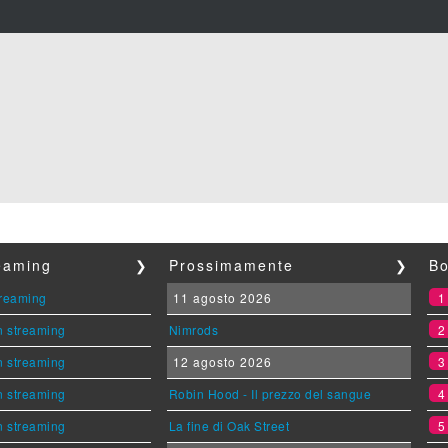
reaming
❯
Prossimamente
❯
Bo
streaming
11 agosto 2026
n streaming
Nimrods
n streaming
12 agosto 2026
n streaming
Robin Hood - Il prezzo del sangue
n streaming
La fine di Oak Street