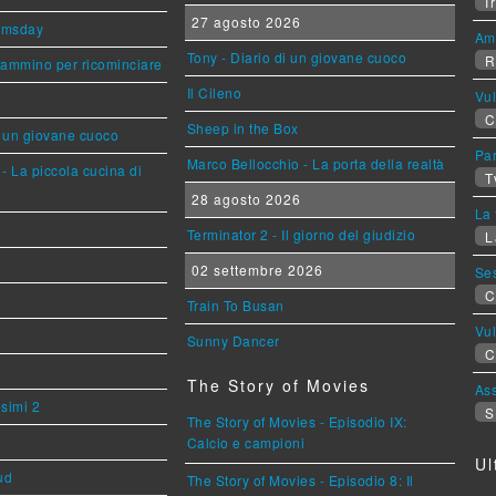
Ir
27 agosto 2026
omsday
Am
Tony - Diario di un giovane cuoco
R
cammino per ricominciare
Il Cileno
Vu
C
Sheep in the Box
i un giovane cuoco
Par
Marco Bellocchio - La porta della realtà
- La piccola cucina di
T
28 agosto 2026
La 
Terminator 2 - Il giorno del giudizio
L
02 settembre 2026
Se
C
Train To Busan
Vu
Sunny Dancer
C
The Story of Movies
Ass
esimi 2
S
The Story of Movies - Episodio IX:
Calcio e campioni
Ul
ud
The Story of Movies - Episodio 8: Il