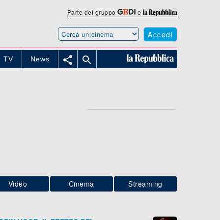
Parte del gruppo
e
Accedi


TV
News
Video
Cinema
Streaming