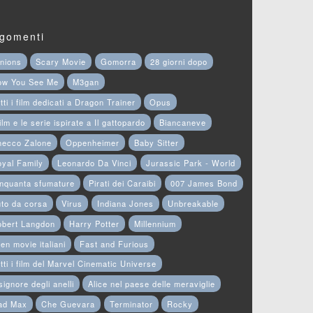
gomenti
nions
Scary Movie
Gomorra
28 giorni dopo
ow You See Me
M3gan
tti i film dedicati a Dragon Trainer
Opus
film e le serie ispirate a Il gattopardo
Biancaneve
hecco Zalone
Oppenheimer
Baby Sitter
yal Family
Leonardo Da Vinci
Jurassic Park - World
nquanta sfumature
Pirati dei Caraibi
007 James Bond
to da corsa
Virus
Indiana Jones
Unbreakable
obert Langdon
Harry Potter
Millennium
en movie italiani
Fast and Furious
tti i film del Marvel Cinematic Universe
 signore degli anelli
Alice nel paese delle meraviglie
ad Max
Che Guevara
Terminator
Rocky