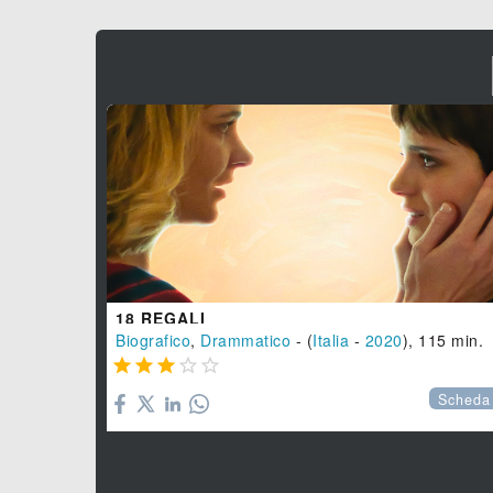
18 REGALI
Biografico
,
Drammatico
- (
Italia
-
2020
), 115 min.





Scheda