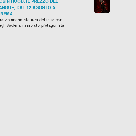
OBIN HOOD, IL PREZZO DEL
ANGUE, DAL 12 AGOSTO AL
INEMA
a visionaria rilettura del mito con
ugh Jackman assoluto protagonista.
DU - L'ULTIMO PADRINO
ammatico
, (
Italia
-
2024
), 130 min.
Horror
, (
Italia
,
USA
-
2024
), 89 mi









Scheda »
Sched