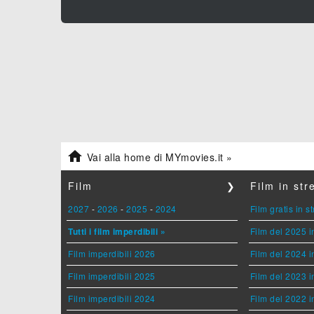

Vai alla home di MYmovies.it »
Film
❯
Film in st
2027
-
2026
-
2025
-
2024
Film gratis in 
Tutti i film imperdibili »
Film del 2025 i
Film imperdibili 2026
Film del 2024 i
Film imperdibili 2025
Film del 2023 i
Film imperdibili 2024
Film del 2022 i