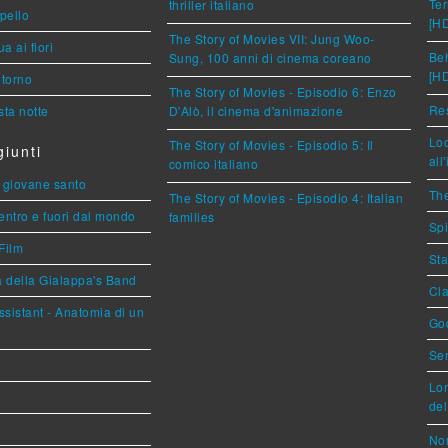
Ter
thriller italiano
ppello
[H
The Story of Movies VII: Jung Woo-
a ai fiori
Beh
Sung, 100 anni di cinema coreano
[H
torno
The Story of Movies - Episodio 6: Enzo
Res
ta notte
D'Alò, il cinema d'animazione
Loc
The Story of Movies - Episodio 5: Il
iunti
all
comico italiano
Il giovane santo
The
The Story of Movies - Episodio 4: Italian
entro e fuori dal mondo
families
Spi
Film
Sta
a della Gialappa's Band
Cla
sistant - Anatomia di un
God
Ser
Lor
del
Nor