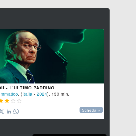
I
DU - L'ULTIMO PADRINO
FIGLI
ammatico
, (
Italia
-
2024
), 130 min.
Commedia
, 








Scheda »