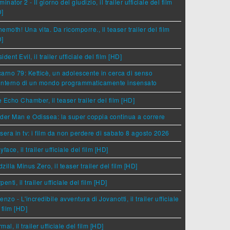
minator 2 - Il giorno del giudizio, il trailer ufficiale del film
D]
emoth! Una vita. Da ricomporre., il teaser trailer del film
D]
ident Evil, il trailer ufficiale del film [HD]
arno 79: Ketticè, un adolescente in cerca di senso
'interno di un mondo programmaticamente insensato
 Echo Chamber, il teaser trailer del film [HD]
der Man e Odissea: la super coppia continua a correre
sera in tv: i film da non perdere di sabato 8 agosto 2026
yface, il trailer ufficiale del film [HD]
zilla Minus Zero, il teaser trailer del film [HD]
penti, il trailer ufficiale del film [HD]
enzo - L'incredibile avventura di Jovanotti, il trailer ufficiale
 film [HD]
mal, il trailer ufficiale del film [HD]