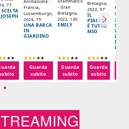
Drammatico
Animazione -
- Giap
Bretagna,
24, 77'
- Gran
Francia,
Francia
2022, 97'
 SCELTA
Bretagna,
Lussemburgo,
Singap
IL
 JOSEPH
2022, 130'
2024, 75'
2024, 
PIACERE
EMILY
UNA BARCA
SPIRI
È TUTTO
IN
WORL
MIO
GIARDINO
LA FE
DELL
LANT
Guarda
Guarda
Guarda
Guarda
Gua
subito
subito
subito
subito
sub
STREAMING