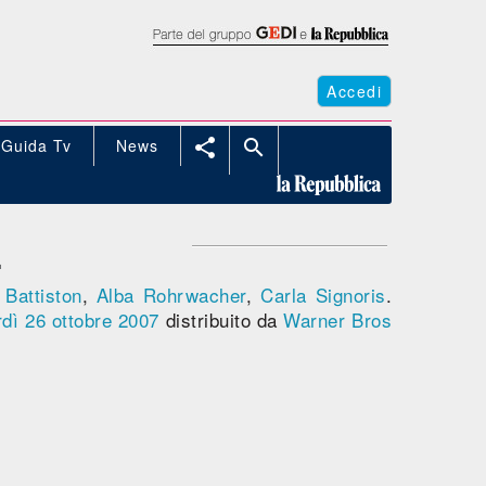
Accedi
Guida Tv
News


E
Battiston
,
Alba Rohrwacher
,
Carla Signoris
.
dì 26
ottobre 2007
distribuito da
Warner Bros