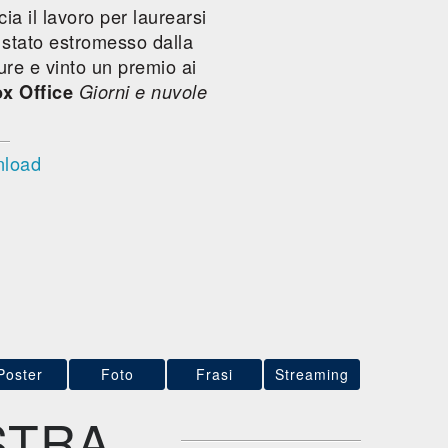
a il lavoro per laurearsi
e stato estromesso dalla
ure e vinto un premio ai
x Office
Giorni e nuvole
nload
Poster
Foto
Frasi
Streaming
STRA