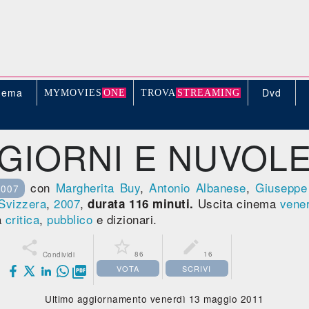
nema
Dvd
MYMOVIE
S
ONE
TROV
A
STREAMING
GIORNI E NUVOL
con
Margherita Buy
,
Antonio Albanese
,
Giuseppe 
2007
Svizzera
,
2007
,
Uscita cinema
vener
durata 116 minuti.
a
critica
,
pubblico
e dizionari.



86
16
Condividi
VOTA
SCRIVI

Ultimo aggiornamento venerdì 13 maggio 2011