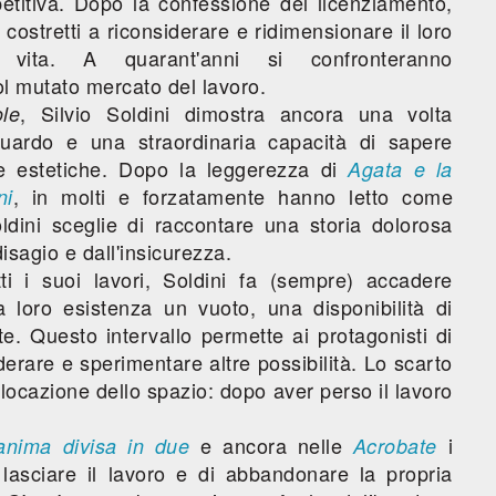
titiva. Dopo la confessione del licenziamento,
costretti a riconsiderare e ridimensionare il loro
 vita. A quarant'anni si confronteranno
 mutato mercato del lavoro.
, Silvio Soldini dimostra ancora una volta
le
 sguardo e una straordinaria capacità di sapere
ore estetiche. Dopo la leggerezza di
Agata e la
, in molti e forzatamente hanno letto come
ni
dini sceglie di raccontare una storia dolorosa
sagio e dall'insicurezza.
i i suoi lavori, Soldini fa (sempre) accadere
 loro esistenza un vuoto, una disponibilità di
. Questo intervallo permette ai protagonisti di
derare e sperimentare altre possibilità. Lo scarto
ocazione dello spazio: dopo aver perso il lavoro
e ancora nelle
i
anima divisa in due
Acrobate
asciare il lavoro e di abbandonare la propria