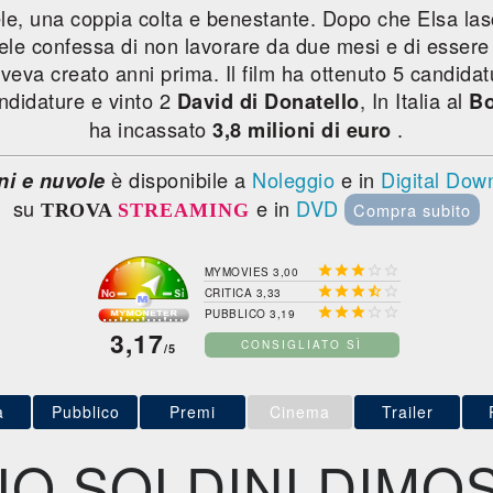
ele, una coppia colta e benestante. Dopo che Elsa lasci
chele confessa di non lavorare da due mesi e di esser
aveva creato anni prima. Il film ha ottenuto 5 candidat
ndidature e vinto 2
, In Italia al
David di Donatello
Bo
ha incassato
.
3,8 milioni di euro
è disponibile a
Noleggio
e in
Digital Dow
ni e nuvole
su
e in
DVD
Compra subito
TROVA
STREAMING





MYMOVIES 3,00





CRITICA 3,33





PUBBLICO 3,19
3,17
CONSIGLIATO SÌ
/5
a
Pubblico
Premi
Cinema
Trailer
VIO SOLDINI DIMO