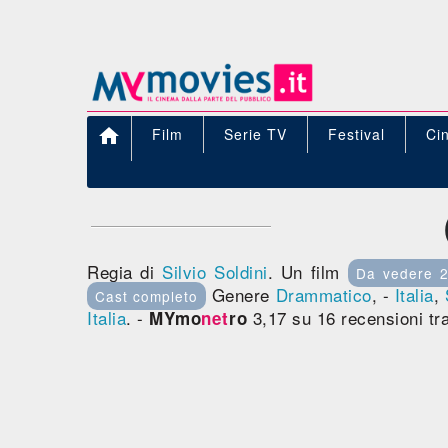

Film
Serie TV
Festival
Ci
Regia di
Silvio Soldini
. Un film
Da vedere 
Genere
Drammatico
, -
Italia
,
Cast completo
Italia
. -
3,17 su 16 recensioni tr
MYmo
net
ro