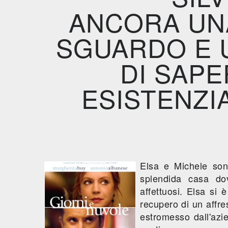
ANCORA UNA
SGUARDO E 
DI SAP
ESISTENZI
Elsa e Michele son
splendida casa do
affettuosi. Elsa si 
recupero di un affres
estromesso dall'azi