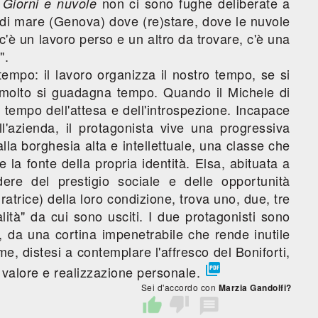
n
non ci sono fughe deliberate a
Giorni e nuvole
 di mare (Genova) dove (re)stare, dove le nuvole
'è un lavoro perso e un altro da trovare, c'è una
".
 tempo: il lavoro organizza il nostro tempo, se si
 molto si guadagna tempo. Quando il Michele di
 tempo dell'attesa e dell'introspezione. Incapace
ell'azienda, il protagonista vive una progressiva
lla borghesia alta e intellettuale, una classe che
 la fonte della propria identità. Elsa, abituata a
dere del prestigio sociale e delle opportunità
atrice) della loro condizione, trova uno, due, tre
lità" da cui sono usciti. I due protagonisti sono
, da una cortina impenetrabile che rende inutile
, distesi a contemplare l'affresco del Boniforti,

" valore e realizzazione personale.
Sei d'accordo con
Marzia Gandolfi?