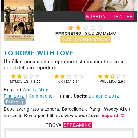
GUARDA IL TRAILER





MYMONETRO
- GIUDIZIO MEDIO
2.27
- CONSIGLIATO NÌ
TO ROME WITH LOVE
Un Allen poco ispirato ripropone stancamente alcuni
pezzi del suo repertorio.















MYMOVIES.IT
2.00
CRITICA
2.14
PUBBLICO
2.68
Regia di
Woody Allen
.
Film 2012
|
Commedia
, 111 min.
Uscita
20
aprile 2012
.
Dettagli ❯
Dopo aver girato a Londra, Barcellona e Parigi, Woody Allen
ha scelto Roma per il film
To Rome with Love
.
Espandi ▽
TROVA
STREAMING