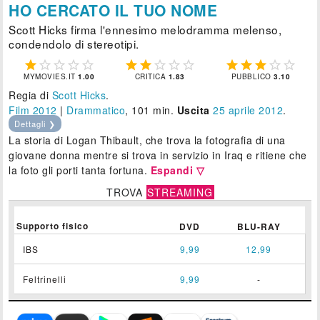
HO CERCATO IL TUO NOME
Scott Hicks firma l'ennesimo melodramma melenso,
condendolo di stereotipi.















MYMOVIES.IT
1.00
CRITICA
1.83
PUBBLICO
3.10
Regia di
Scott Hicks
.
Film 2012
|
Drammatico
, 101 min.
Uscita
25
aprile 2012
.
Dettagli ❯
La storia di Logan Thibault, che trova la fotografia di una
giovane donna mentre si trova in servizio in Iraq e ritiene che
la foto gli porti tanta fortuna.
Espandi ▽
TROVA
STREAMING
Supporto fisico
DVD
BLU-RAY
IBS
9,99
12,99
Feltrinelli
9,99
-