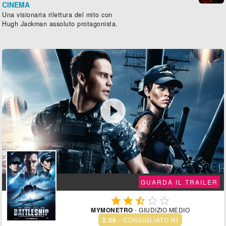
CINEMA
Una visionaria rilettura del mito con
Hugh Jackman assoluto protagonista.

GUARDA IL TRAILER





MYMONETRO
- GIUDIZIO MEDIO
2.56
- CONSIGLIATO NÌ