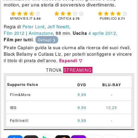
motion, per una storia di sovversivo divertimento.















MYMOVIES.IT
3.50
CRITICA
2.75
PUBBLICO
3.71
Regia di
Peter Lord
,
Jeff Newitt
.
Film 2012
|
Animazione
, 88 min.
Uscita
4
aprile 2012
.
Film per tutti
.
Dettagli ❯
Pirate Captain guida la sua ciurma alla ricerca dei suoi rivali,
Black Bellamy e Cutlass Liz, per poterli sconfiggere e vincere
il titolo di pirata dell'anno.
Espandi ▽
TROVA
STREAMING
Supporto fisico
DVD
BLU-RAY
Film&More
9,99
-
IBS
9,99
10,25
Feltrinelli
9,99
-