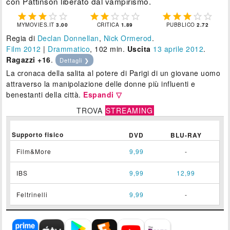
con Pattinson liberato dal vampirismo.















MYMOVIES.IT
3.00
CRITICA
1.89
PUBBLICO
2.72
Regia di
Declan Donnellan
,
Nick Ormerod
.
Film 2012
|
Drammatico
, 102 min.
Uscita
13
aprile 2012
.
Ragazzi +16
.
Dettagli ❯
La cronaca della salita al potere di Parigi di un giovane uomo
attraverso la manipolazione delle donne più influenti e
benestanti della città.
Espandi ▽
TROVA
STREAMING
Supporto fisico
DVD
BLU-RAY
Film&More
9,99
-
IBS
9,99
12,99
Feltrinelli
9,99
-