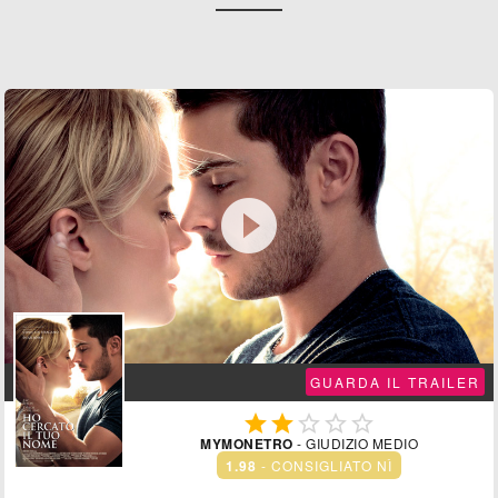

GUARDA IL TRAILER





MYMONETRO
- GIUDIZIO MEDIO
1.98
- CONSIGLIATO NÌ