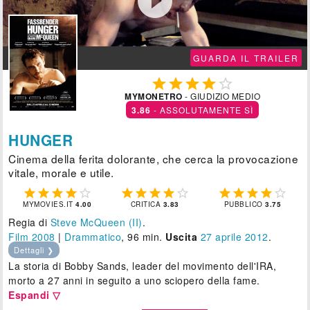

GUARDA IL TRAILER





MYMONETRO
- GIUDIZIO MEDIO
3.86
- ASSOLUTAMENTE SÌ
HUNGER
Cinema della ferita dolorante, che cerca la provocazione
vitale, morale e utile.















MYMOVIES.IT
4.00
CRITICA
3.83
PUBBLICO
3.75
Regia di
Steve McQueen (II)
.
Film 2008
|
Drammatico
, 96 min.
Uscita
27
aprile 2012
.
Dettagli ❯
La storia di Bobby Sands, leader del movimento dell'IRA,
morto a 27 anni in seguito a uno sciopero della fame.
Espandi ▽