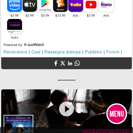
Powered by
Recensione
|
Cast
|
Rassegna stampa
|
Pubblico
|
Forum
|
