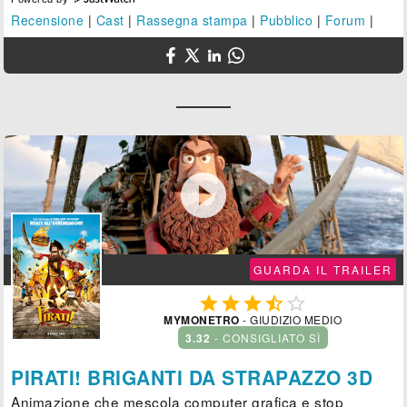
Recensione
|
Cast
|
Rassegna stampa
|
Pubblico
|
Forum
|

GUARDA IL TRAILER





MYMONETRO
- GIUDIZIO MEDIO
3.32
- CONSIGLIATO SÌ
PIRATI! BRIGANTI DA STRAPAZZO 3D
Animazione che mescola computer grafica e stop