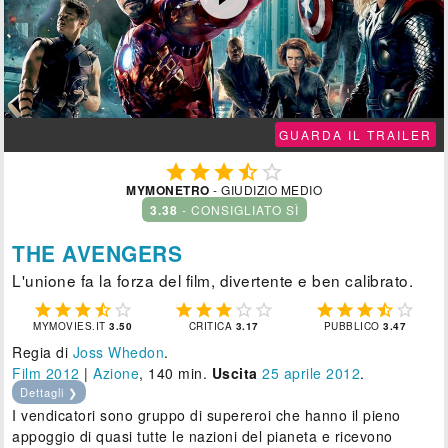
GUARDA IL TRAILER





MYMONETRO
- GIUDIZIO MEDIO
3.38
- CONSIGLIATO SÌ
THE AVENGERS
L'unione fa la forza del film, divertente e ben calibrato.















MYMOVIES.IT
3.50
CRITICA
3.17
PUBBLICO
3.47
Regia di
Joss Whedon
.
Film 2012
|
Azione
, 140 min.
Uscita
25
aprile 2012
.
Dettagli ❯
I vendicatori sono gruppo di supereroi che hanno il pieno
appoggio di quasi tutte le nazioni del pianeta e ricevono