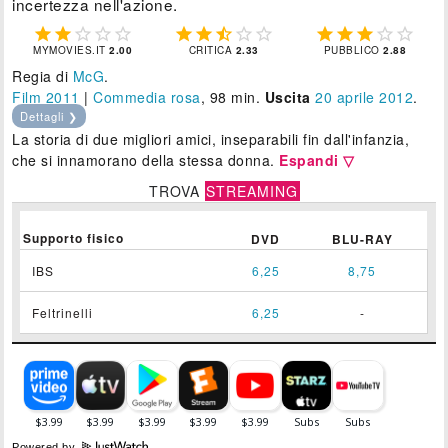
incertezza nell'azione.















MYMOVIES.IT
2.00
CRITICA
2.33
PUBBLICO
2.88
Regia di
McG
.
Film 2011
|
Commedia rosa
, 98 min.
Uscita
20
aprile 2012
.
Dettagli ❯
La storia di due migliori amici, inseparabili fin dall'infanzia,
che si innamorano della stessa donna.
Espandi ▽
TROVA
STREAMING
Supporto fisico
DVD
BLU-RAY
IBS
6,25
8,75
Feltrinelli
6,25
-
Powered by