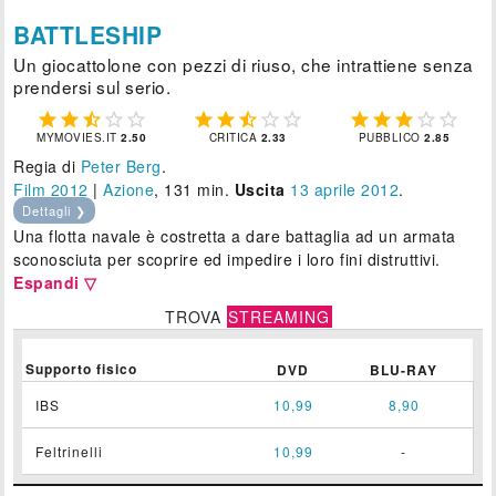
BATTLESHIP
Un giocattolone con pezzi di riuso, che intrattiene senza
prendersi sul serio.















MYMOVIES.IT
2.50
CRITICA
2.33
PUBBLICO
2.85
Regia di
Peter Berg
.
Film 2012
|
Azione
, 131 min.
Uscita
13
aprile 2012
.
Dettagli ❯
Una flotta navale è costretta a dare battaglia ad un armata
sconosciuta per scoprire ed impedire i loro fini distruttivi.
Espandi ▽
TROVA
STREAMING
Supporto fisico
DVD
BLU-RAY
IBS
10,99
8,90
Feltrinelli
10,99
-