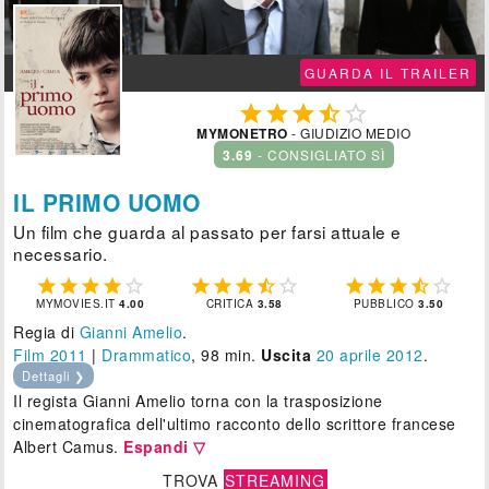
GUARDA IL TRAILER





MYMONETRO
- GIUDIZIO MEDIO
3.69
- CONSIGLIATO SÌ
IL PRIMO UOMO
Un film che guarda al passato per farsi attuale e
necessario.















MYMOVIES.IT
4.00
CRITICA
3.58
PUBBLICO
3.50
Regia di
Gianni Amelio
.
Film 2011
|
Drammatico
, 98 min.
Uscita
20
aprile 2012
.
Dettagli ❯
Il regista Gianni Amelio torna con la trasposizione
cinematografica dell'ultimo racconto dello scrittore francese
Albert Camus.
Espandi ▽
TROVA
STREAMING