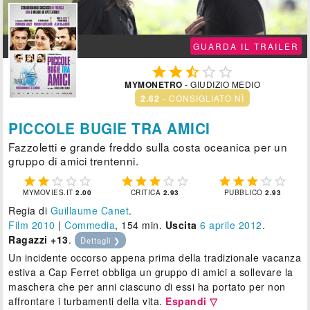
GUARDA IL TRAILER





MYMONETRO
- GIUDIZIO MEDIO
2.62
- CONSIGLIATO NÌ
PICCOLE BUGIE TRA AMICI
Fazzoletti e grande freddo sulla costa oceanica per un
gruppo di amici trentenni.















MYMOVIES.IT
2.00
CRITICA
2.93
PUBBLICO
2.93
Regia di
Guillaume Canet
.
Film 2010
|
Commedia
, 154 min.
Uscita
6
aprile 2012
.
Ragazzi +13
.
Dettagli ❯
Un incidente occorso appena prima della tradizionale vacanza
estiva a Cap Ferret obbliga un gruppo di amici a sollevare la
maschera che per anni ciascuno di essi ha portato per non
affrontare i turbamenti della vita.
Espandi ▽