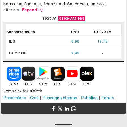
bellissima Chenault, fidanzata di Sanderson, un ricco
affarista.
Espandi ▽
TROVA
STREAMING
Supporto fisico
DVD
BLU-RAY
IBS
6,90
12,75
Feltrinelli
9,99
-
Powered by
Recensione
|
Cast
|
Rassegna stampa
|
Pubblico
|
Forum
|