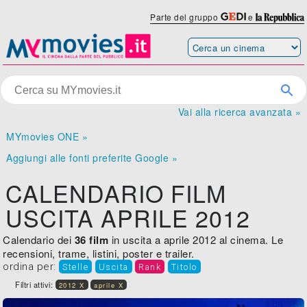
Parte del gruppo
e
Vai alla ricerca avanzata »
MYmovies ONE »
Aggiungi alle fonti preferite Google »
CALENDARIO FILM
USCITA APRILE 2012
Calendario dei
36 film
in uscita a aprile 2012 al cinema. Le
recensioni, trame, listini, poster e trailer.
ordina per:
Stelle
Uscita
Rank
Titolo
Filtri attivi:
2012 X
aprile X