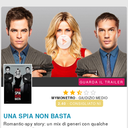

GUARDA IL TRAILER





MYMONETRO
- GIUDIZIO MEDIO
2.40
- CONSIGLIATO NÌ
UNA SPIA NON BASTA
Romantic-spy story: un mix di generi con qualche