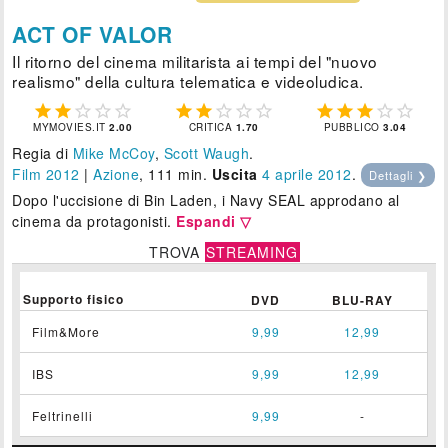
ACT OF VALOR
Il ritorno del cinema militarista ai tempi del "nuovo
realismo" della cultura telematica e videoludica.















MYMOVIES.IT
2.00
CRITICA
1.70
PUBBLICO
3.04
Regia di
Mike McCoy
,
Scott Waugh
.
Film 2012
|
Azione
, 111 min.
Uscita
4
aprile 2012
.
Dettagli ❯
Dopo l'uccisione di Bin Laden, i Navy SEAL approdano al
cinema da protagonisti.
Espandi ▽
TROVA
STREAMING
Supporto fisico
DVD
BLU-RAY
Film&More
9,99
12,99
IBS
9,99
12,99
Feltrinelli
9,99
-