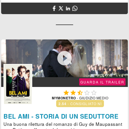

GUARDA IL TRAILER





MYMONETRO
- GIUDIZIO MEDIO
2.54
- CONSIGLIATO NÌ
BEL AMI - STORIA DI UN SEDUTTORE
Una buona rilettura del romanzo di Guy de Maupassant