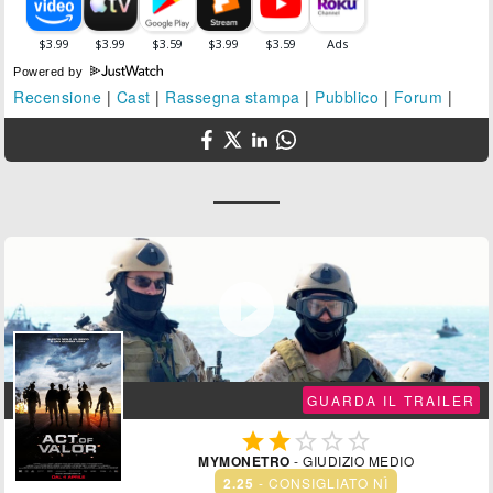
Powered by
Recensione
|
Cast
|
Rassegna stampa
|
Pubblico
|
Forum
|

GUARDA IL TRAILER





MYMONETRO
- GIUDIZIO MEDIO
2.25
- CONSIGLIATO NÌ