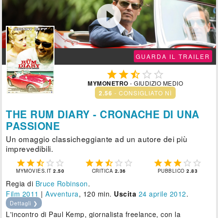

GUARDA IL TRAILER





MYMONETRO
- GIUDIZIO MEDIO
2.56
- CONSIGLIATO NÌ
THE RUM DIARY - CRONACHE DI UNA
PASSIONE
Un omaggio classicheggiante ad un autore dei più
imprevedibili.















MYMOVIES.IT
2.50
CRITICA
2.36
PUBBLICO
2.83
Regia di
Bruce Robinson
.
Film 2011
|
Avventura
, 120 min.
Uscita
24
aprile 2012
.
Dettagli ❯
L'incontro di Paul Kemp, giornalista freelance, con la