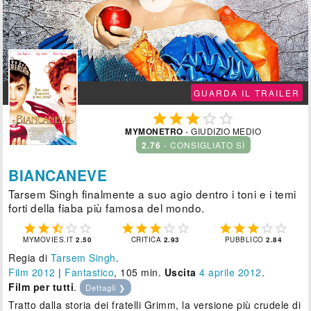
GUARDA IL TRAILER





MYMONETRO
- GIUDIZIO MEDIO
2.76
- CONSIGLIATO SÌ
BIANCANEVE
Tarsem Singh finalmente a suo agio dentro i toni e i temi
forti della fiaba più famosa del mondo.















MYMOVIES.IT
2.50
CRITICA
2.93
PUBBLICO
2.84
Regia di
Tarsem Singh
.
Film 2012
|
Fantastico
, 105 min.
Uscita
4
aprile 2012
.
Film per tutti
.
Dettagli ❯
Tratto dalla storia dei fratelli Grimm, la versione più crudele di