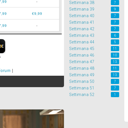
7,99
-
Settimana 38
7
Settimana 39
9
7,99
€9,99
Settimana 40
7
Settimana 41
7
7,99
-
Settimana 42
7
Settimana 43
6
Settimana 44
5
Settimana 45
11
Settimana 46
10
Settimana 47
13
Settimana 48
11
Forum
|
Settimana 49
13
Settimana 50
7
Settimana 51
7
Settimana 52
1