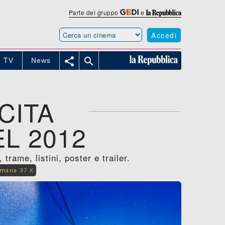
Parte del gruppo
e
Accedi


TV
News
CITA
L 2012
rame, listini, poster e trailer.
imana 37 X