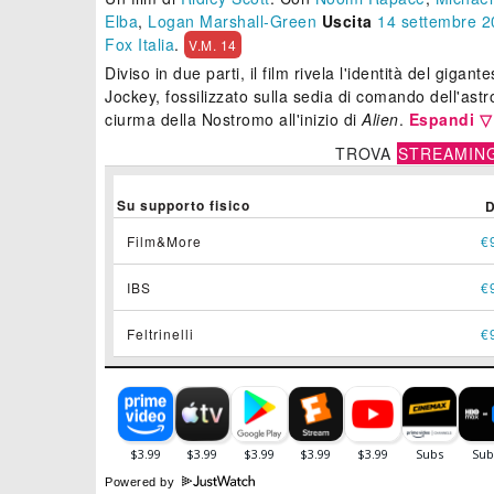
Elba
,
Logan Marshall-Green
Uscita
14
settembre 2
Fox Italia
.
V.M. 14
Diviso in due parti, il film rivela l'identità del gigan
Jockey, fossilizzato sulla sedia di comando dell'astr
ciurma della Nostromo all'inizio di
Alien
.
Espandi ▽
TROVA
STREAMIN
Su supporto fisico
Film&More
€
IBS
€
Feltrinelli
€
Powered by