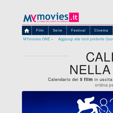

Film
Serie
Festival
Cinema
MYmovies ONE »
Aggiungi alle fonti preferite Go
CAL
NELLA
Calendario dei
in uscita
5 film
ordina p