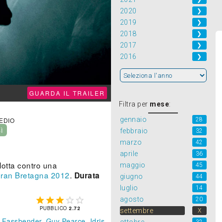
2020
❯
2019
❯
2018
❯
2017
❯
2016
❯
GUARDA IL TRAILER
Filtra per
mese
:
gennaio
28
MEDIO
SÌ
febbraio
32
marzo
42
aprile
36
lotta contro una
maggio
45
ran Bretagna
2012
.
Durata
giugno
44
luglio
14
agosto





20
PUBBLICO
2.72
settembre
X
 Fassbender
,
Guy Pearce
,
Idris