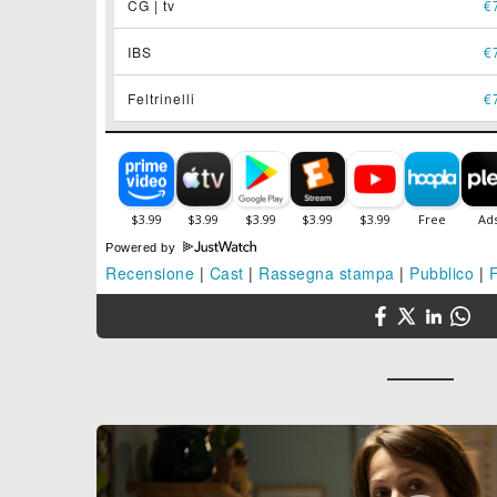
CG | tv
€
IBS
€
Feltrinelli
€
Powered by
Recensione
|
Cast
|
Rassegna stampa
|
Pubblico
|