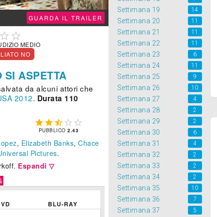
Settimana 19
14
GUARDA IL TRAILER
Settimana 20
11
Settimana 21
11


Settimana 22
11
UDIZIO MEDIO
GLIATO NO
Settimana 23
6
Settimana 24
11
 SI ASPETTA
Settimana 25
9
lvata da alcuni attori che
Settimana 26
10
USA
2012
.
Durata 110
Settimana 27
4
Settimana 28
2
Settimana 29
2





PUBBLICO
2.43
Settimana 30
6
Lopez
,
Elizabeth Banks
,
Chace
Settimana 31
4
Universal Pictures
.
Settimana 32
2
rkoff.
Espandi ▽
Settimana 33
2
Settimana 34
2
G
Settimana 35
10
Settimana 36
7
DVD
BLU-RAY
Settimana 37
5