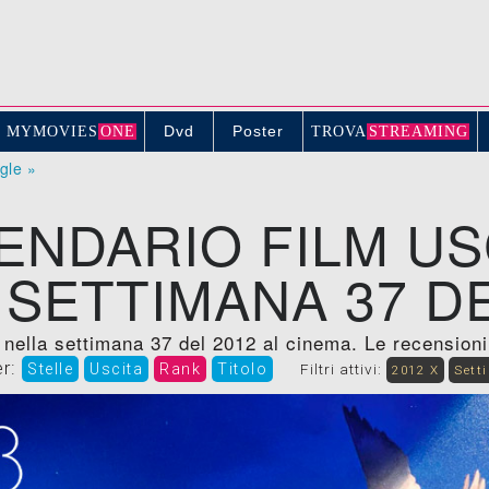
Dvd
Poster
MYMOVIE
S
ONE
TROV
A
STREAMING
ogle »
ENDARIO FILM US
 SETTIMANA 37 DE
 nella settimana 37 del 2012 al cinema. Le recensioni, t
er:
Stelle
Uscita
Rank
Titolo
Filtri attivi:
2012 X
Sett