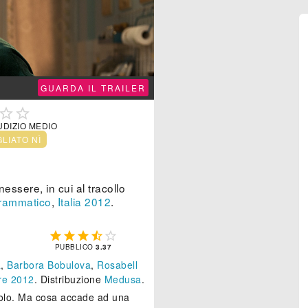
GUARDA IL TRAILER


UDIZIO MEDIO
GLIATO NÌ
essere, in cui al tracollo
rammatico
,
Italia
2012
.





PUBBLICO
3.37
a
,
Barbora Bobulova
,
Rosabell
re 2012
. Distribuzione
Medusa
.
a solo. Ma cosa accade ad una