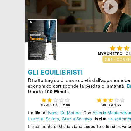




MYMONETRO
- GI
2.64
- CONSI
GLI EQUILIBRISTI
Ritratto tragico di una società dall'apparente ben
economico corrisponde la perdita di umanità.
D
Durata 100 Minuti.










MYMOVIES.IT
2.00
CRITICA
2.55
Un film di
Ivano De Matteo
.
Con
Valerio Mastandre
Laurenti Sellers
,
Grazia Schiavo
Uscita
14
settemb
Il tradimento di Giulio viene scoperto e lui si trov