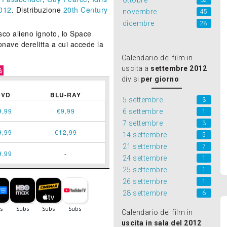
ottobre
32
012
. Distribuzione
20th Century
novembre
45
dicembre
28
tesco alieno ignoto, lo Space
onave derelitta a cui accede la
Calendario dei film in
uscita a
settembre 2012
G
divisi
per giorno
DVD
BLU-RAY
5 settembre
3
9,99
€9,99
6 settembre
1
7 settembre
3
9,99
€12,99
14 settembre
5
21 settembre
7
9,99
-
24 settembre
1
25 settembre
1
26 settembre
1
28 settembre
6
Calendario dei film in
uscita in sala del 2012