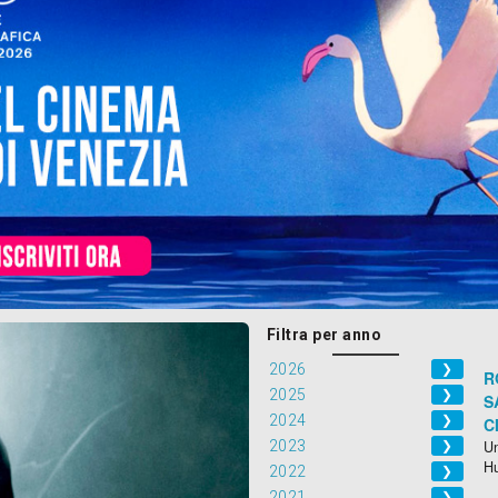
Filtra per anno
2026
❯
R
2025
❯
S
2024
❯
C
2023
Un
❯
H
2022
❯
2021
❯