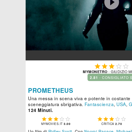






MYMONETRO
- GIUDIZIO 
2.81
- CONSIGLIATO 
PROMETHEUS
Una messa in scena viva e potente in costante 
sceneggiatura sbrigativa.
Fantascienza
,
USA
,
G
124 Minuti.










MYMOVIES.IT
3.00
CRITICA
2.70
Un film di
Ridley Scott
.
Con
Noomi Rapace
,
Michael