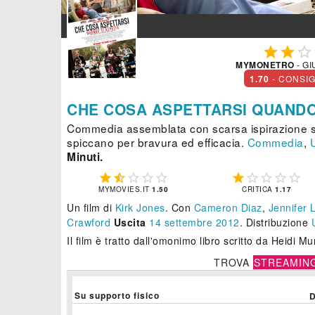



MYMONETRO
- GI
1.70
- CONSI
CHE COSA ASPETTARSI QUANDO
Commedia assemblata con scarsa ispirazione sa
spiccano per bravura ed efficacia.
Commedia
,
Minuti.










MYMOVIES.IT
1.50
CRITICA
1.17
Un film di
Kirk Jones
.
Con
Cameron Diaz
,
Jennifer 
Crawford
Uscita
14
settembre 2012
. Distribuzione
Il film è tratto dall'omonimo libro scritto da Heidi Mu
TROVA
STREAMIN
Su supporto fisico