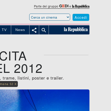
Parte del gruppo
e
Accedi


TV
News
CITA
L 2012
rame, listini, poster e trailer.
imana 52 X