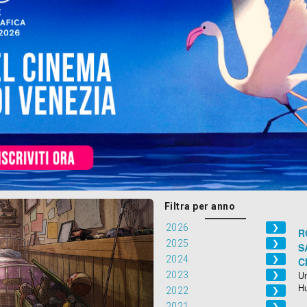
Filtra per anno
2026
❯
R
2025
❯
S
2024
❯
C
2023
Un
❯
H
2022
❯
2021
❯