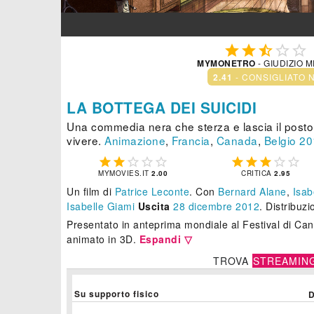





MYMONETRO
- GIUDIZIO 
2.41
- CONSIGLIATO 
LA BOTTEGA DEI SUICIDI
Una commedia nera che sterza e lascia il posto 
vivere.
Animazione
,
Francia
,
Canada
,
Belgio
20










MYMOVIES.IT
2.00
CRITICA
2.95
Un film di
Patrice Leconte
.
Con
Bernard Alane
,
Isab
Isabelle Giami
Uscita
28
dicembre 2012
. Distribuz
Presentato in anteprima mondiale al Festival di Can
animato in 3D.
Espandi ▽
TROVA
STREAMIN
Su supporto fisico