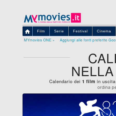

Film
Serie
Festival
Cinema
MYmovies ONE »
Aggiungi alle fonti preferite Go
CAL
NELLA
Calendario dei
in uscita
1 film
ordina p