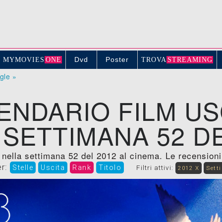
Dvd
Poster
MYMOVIE
S
ONE
TROV
A
STREAMING
ogle »
ENDARIO FILM US
 SETTIMANA 52 DE
 nella settimana 52 del 2012 al cinema. Le recensioni, t
er:
Stelle
Uscita
Rank
Titolo
Filtri attivi:
2012 X
Sett