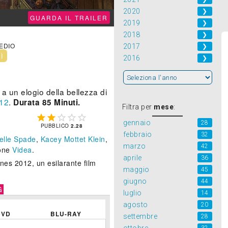
2020
❯
GUARDA IL TRAILER
2019
❯
2018
❯
MEDIO
2017
❯
NÌ
2016
❯
a un elogio della bellezza di
12
.
Durata 85 Minuti.
Filtra per
mese
:





gennaio
28
PUBBLICO
2.28
febbraio
32
elle Spade
,
Kacey Mottet Klein
,
marzo
42
ione
Videa
.
aprile
36
nes 2012, un esilarante film
maggio
45
giugno
44
G
luglio
14
agosto
20
DVD
BLU-RAY
settembre
28