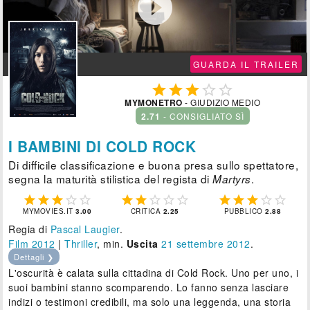

GUARDA IL TRAILER





MYMONETRO
- GIUDIZIO MEDIO
2.71
- CONSIGLIATO SÌ
I BAMBINI DI COLD ROCK
Di difficile classificazione e buona presa sullo spettatore,
segna la maturità stilistica del regista di
.
Martyrs















MYMOVIES.IT
3.00
CRITICA
2.25
PUBBLICO
2.88
Regia di
Pascal Laugier
.
Film 2012
|
Thriller
, min.
Uscita
21
settembre 2012
.
Dettagli ❯
L'oscurità è calata sulla cittadina di Cold Rock. Uno per uno, i
suoi bambini stanno scomparendo. Lo fanno senza lasciare
indizi o testimoni credibili, ma solo una leggenda, una storia