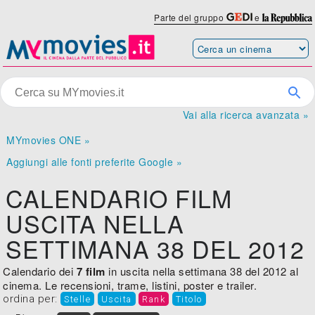
Parte del gruppo
e
Vai alla ricerca avanzata »
MYmovies ONE »
Aggiungi alle fonti preferite Google »
CALENDARIO FILM
USCITA NELLA
SETTIMANA 38 DEL 2012
Calendario dei
7 film
in uscita nella settimana 38 del 2012 al
cinema. Le recensioni, trame, listini, poster e trailer.
ordina per:
Stelle
Uscita
Rank
Titolo