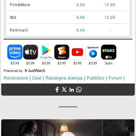
Film&More
9,99
12,99
IBS
9,99
12,99
Feltrinelli
9,99
-
Powered by
Recensione
|
Cast
|
Rassegna stampa
|
Pubblico
|
Forum
|