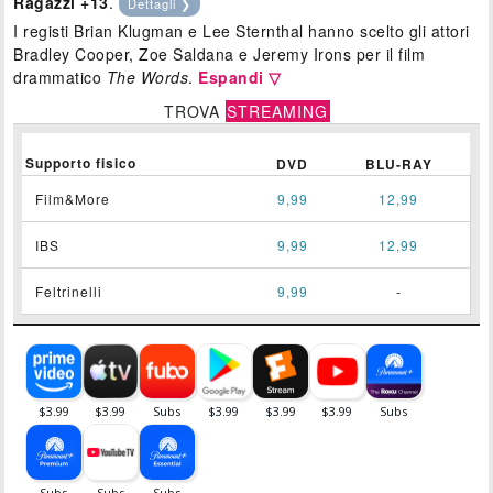
Ragazzi +13
.
Dettagli ❯
I registi Brian Klugman e Lee Sternthal hanno scelto gli attori
Bradley Cooper, Zoe Saldana e Jeremy Irons per il film
drammatico
The Words
.
Espandi ▽
TROVA
STREAMING
Supporto fisico
DVD
BLU-RAY
Film&More
9,99
12,99
IBS
9,99
12,99
Feltrinelli
9,99
-