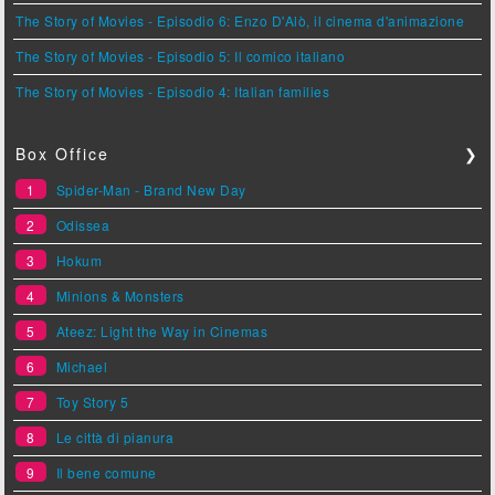
The Story of Movies - Episodio 6: Enzo D'Alò, il cinema d'animazione
The Story of Movies - Episodio 5: Il comico italiano
The Story of Movies - Episodio 4: Italian families
Box Office
❯
1
Spider-Man - Brand New Day
2
Odissea
3
Hokum
4
Minions & Monsters
5
Ateez: Light the Way in Cinemas
6
Michael
7
Toy Story 5
8
Le città di pianura
9
Il bene comune