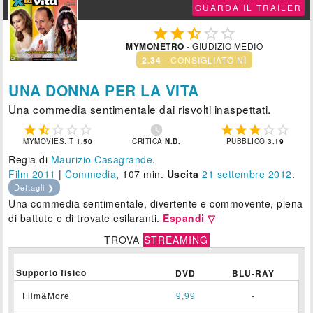
GUARDA IL TRAILER





MYMONETRO
- GIUDIZIO MEDIO
2.34
- CONSIGLIATO NÌ
UNA DONNA PER LA VITA
Una commedia sentimentale dai risvolti inaspettati.











MYMOVIES.IT
1.50
CRITICA
N.D.
PUBBLICO
3.19
Regia di
Maurizio Casagrande
.
Film 2011
|
Commedia
, 107 min.
Uscita
21
settembre 2012
.
Dettagli ❯
Una commedia sentimentale, divertente e commovente, piena
di battute e di trovate esilaranti.
Espandi ▽
TROVA
STREAMING
Supporto fisico
DVD
BLU-RAY
Film&More
9,99
-