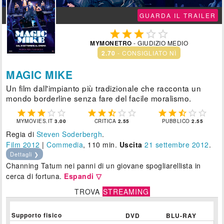
GUARDA IL TRAILER





MYMONETRO
- GIUDIZIO MEDIO
2.70
- CONSIGLIATO NÌ
MAGIC MIKE
Un film dall'impianto più tradizionale che racconta un
mondo borderline senza fare del facile moralismo.















MYMOVIES.IT
3.00
CRITICA
2.55
PUBBLICO
2.55
Regia di
Steven Soderbergh
.
Film 2012
|
Commedia
, 110 min.
Uscita
21
settembre 2012
.
Dettagli ❯
Channing Tatum nei panni di un giovane spogliarellista in
cerca di fortuna.
Espandi ▽
TROVA
STREAMING
Supporto fisico
DVD
BLU-RAY