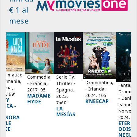
€ 1 al
mese
rammatico
Serie TV,
Commedia
 Germania,
Drammatico,
Thriller -
- Francia,
Fantasci
rancia,
- Irlanda,
Spagna,
2017, 95'
Drammat
025, 99'
2024, 105'
MADAME
2023,
- Danim
ADY
KNEECAP
HYDE
7x60'
Islanda,
AZCA -
LA
Norvegi
A
MESÍAS
IGNORA
2024, 10
ETERNA
ELLE
ODISS
INEE
NEGLI