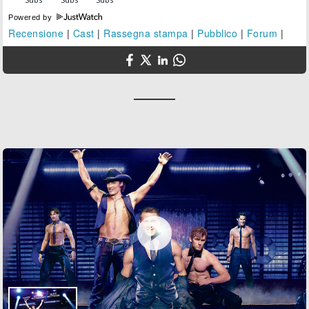
Powered by
Recensione
|
Cast
|
Rassegna stampa
|
Pubblico
|
Forum
|
