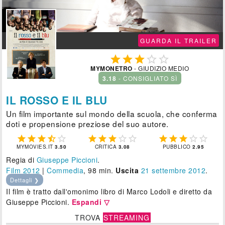
GUARDA IL TRAILER





MYMONETRO
- GIUDIZIO MEDIO
3.18
- CONSIGLIATO SÌ
IL ROSSO E IL BLU
Un film importante sul mondo della scuola, che conferma
doti e propensione preziose del suo autore.















MYMOVIES.IT
3.50
CRITICA
3.08
PUBBLICO
2.95
Regia di
Giuseppe Piccioni
.
Film 2012
|
Commedia
, 98 min.
Uscita
21
settembre 2012
.
Dettagli ❯
Il film è tratto dall'omonimo libro di Marco Lodoli e diretto da
Giuseppe Piccioni.
Espandi ▽
TROVA
STREAMING