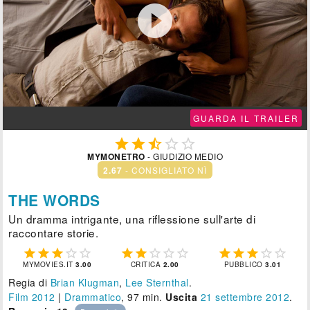

GUARDA IL TRAILER





MYMONETRO
- GIUDIZIO MEDIO
2.67
- CONSIGLIATO NÌ
THE WORDS
Un dramma intrigante, una riflessione sull'arte di
raccontare storie.















MYMOVIES.IT
3.00
CRITICA
2.00
PUBBLICO
3.01
Regia di
Brian Klugman
,
Lee Sternthal
.
Film 2012
|
Drammatico
, 97 min.
Uscita
21
settembre 2012
.