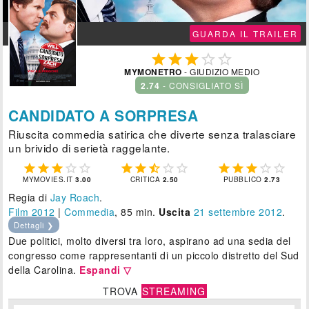
GUARDA IL TRAILER





MYMONETRO
- GIUDIZIO MEDIO
2.74
- CONSIGLIATO SÌ
CANDIDATO A SORPRESA
Riuscita commedia satirica che diverte senza tralasciare
un brivido di serietà raggelante.















MYMOVIES.IT
3.00
CRITICA
2.50
PUBBLICO
2.73
Regia di
Jay Roach
.
Film 2012
|
Commedia
, 85 min.
Uscita
21
settembre 2012
.
Dettagli ❯
Due politici, molto diversi tra loro, aspirano ad una sedia del
congresso come rappresentanti di un piccolo distretto del Sud
della Carolina.
Espandi ▽
TROVA
STREAMING