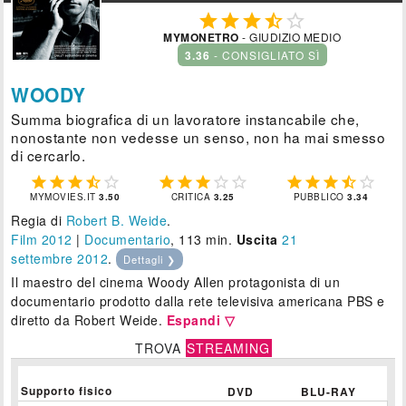





MYMONETRO
- GIUDIZIO MEDIO
3.36
- CONSIGLIATO SÌ
WOODY
Summa biografica di un lavoratore instancabile che,
nonostante non vedesse un senso, non ha mai smesso
di cercarlo.















MYMOVIES.IT
3.50
CRITICA
3.25
PUBBLICO
3.34
Regia di
Robert B. Weide
.
Film 2012
|
Documentario
, 113 min.
Uscita
21
settembre 2012
.
Dettagli ❯
Il maestro del cinema Woody Allen protagonista di un
documentario prodotto dalla rete televisiva americana PBS e
diretto da Robert Weide.
Espandi ▽
TROVA
STREAMING
Supporto fisico
DVD
BLU-RAY