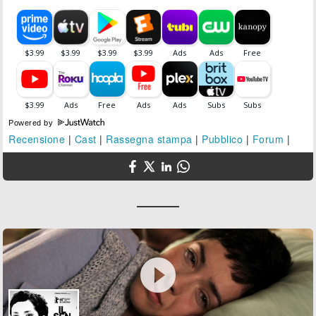
Powered by
Recensione
|
Cast
|
Rassegna stampa
|
Pubblico
|
Forum
|
