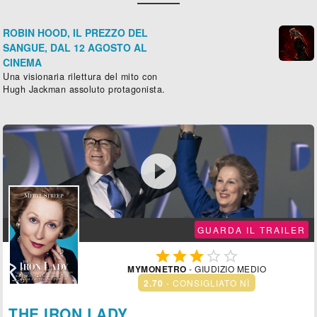
ROBIN HOOD, IL PREZZO DEL
SANGUE, DAL 12 AGOSTO AL
CINEMA
Una visionaria rilettura del mito con
Hugh Jackman assoluto protagonista.

GUARDA IL TRAILER





MYMONETRO
- GIUDIZIO MEDIO
2.70
- CONSIGLIATO NÌ
THE IRON LADY