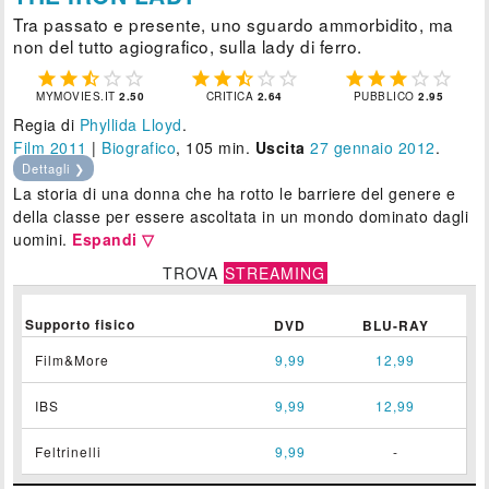
Tra passato e presente, uno sguardo ammorbidito, ma
non del tutto agiografico, sulla lady di ferro.















MYMOVIES.IT
2.50
CRITICA
2.64
PUBBLICO
2.95
Regia di
Phyllida Lloyd
.
Film 2011
|
Biografico
, 105 min.
Uscita
27
gennaio 2012
.
Dettagli ❯
La storia di una donna che ha rotto le barriere del genere e
della classe per essere ascoltata in un mondo dominato dagli
uomini.
Espandi ▽
TROVA
STREAMING
Supporto fisico
DVD
BLU-RAY
Film&More
9,99
12,99
IBS
9,99
12,99
Feltrinelli
9,99
-