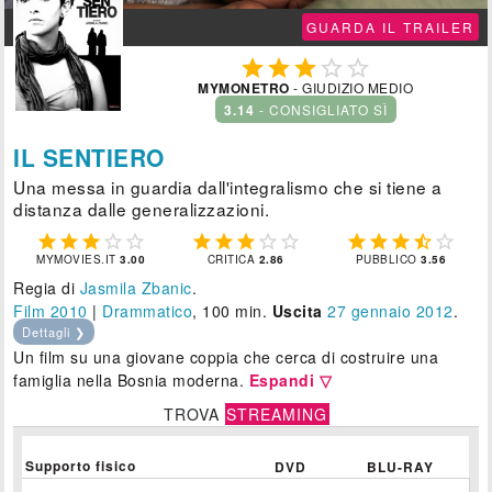
GUARDA IL TRAILER





MYMONETRO
- GIUDIZIO MEDIO
3.14
- CONSIGLIATO SÌ
IL SENTIERO
Una messa in guardia dall'integralismo che si tiene a
distanza dalle generalizzazioni.















MYMOVIES.IT
3.00
CRITICA
2.86
PUBBLICO
3.56
Regia di
Jasmila Zbanic
.
Film 2010
|
Drammatico
, 100 min.
Uscita
27
gennaio 2012
.
Dettagli ❯
Un film su una giovane coppia che cerca di costruire una
famiglia nella Bosnia moderna.
Espandi ▽
TROVA
STREAMING
Supporto fisico
DVD
BLU-RAY