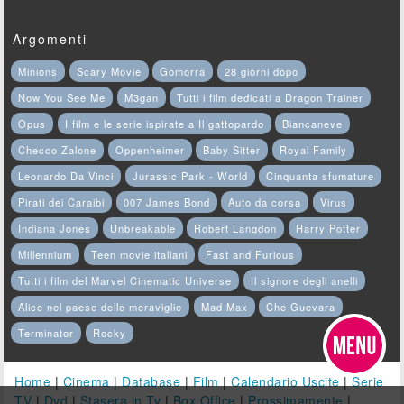
Argomenti
Minions
Scary Movie
Gomorra
28 giorni dopo
Now You See Me
M3gan
Tutti i film dedicati a Dragon Trainer
Opus
I film e le serie ispirate a Il gattopardo
Biancaneve
Checco Zalone
Oppenheimer
Baby Sitter
Royal Family
Leonardo Da Vinci
Jurassic Park - World
Cinquanta sfumature
Pirati dei Caraibi
007 James Bond
Auto da corsa
Virus
Indiana Jones
Unbreakable
Robert Langdon
Harry Potter
Millennium
Teen movie italiani
Fast and Furious
Tutti i film del Marvel Cinematic Universe
Il signore degli anelli
Alice nel paese delle meraviglie
Mad Max
Che Guevara
Terminator
Rocky
Home
|
Cinema
|
Database
|
Film
|
Calendario Uscite
|
Serie
TV
|
Dvd
|
Stasera in Tv
|
Box Office
|
Prossimamente
|