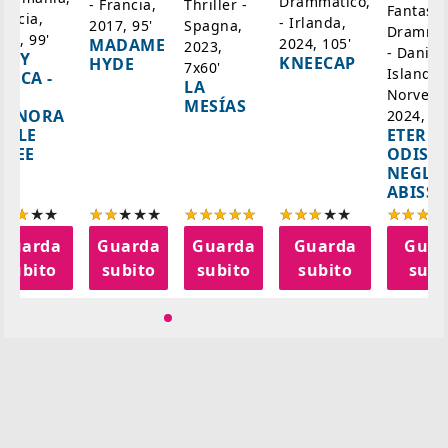
Drammatico,
Thriller -
- Francia,
Fantasci
rancia,
- Irlanda,
Spagna,
2017, 95'
Drammat
025, 99'
2024, 105'
MADAME
2023,
- Danim
ADY
KNEECAP
HYDE
7x60'
Islanda,
AZCA -
LA
Norvegi
A
MESÍAS
IGNORA
2024, 10
ETERNA
ELLE
ODISS
INEE
NEGLI
ABISSI
Guarda
Guarda
Guarda
Guarda
Guar
subito
subito
subito
subito
subi