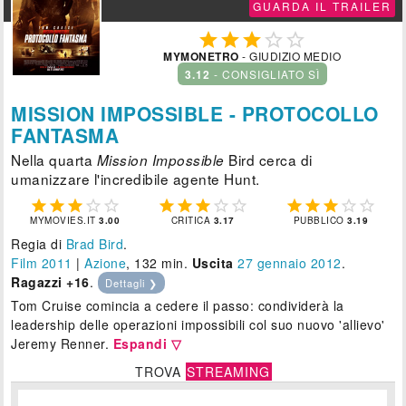
GUARDA IL TRAILER





MYMONETRO
- GIUDIZIO MEDIO
3.12
- CONSIGLIATO SÌ
MISSION IMPOSSIBLE - PROTOCOLLO
FANTASMA
Nella quarta
Bird cerca di
Mission Impossible
umanizzare l'incredibile agente Hunt.















MYMOVIES.IT
3.00
CRITICA
3.17
PUBBLICO
3.19
Regia di
Brad Bird
.
Film 2011
|
Azione
, 132 min.
Uscita
27
gennaio 2012
.
Ragazzi +16
.
Dettagli ❯
Tom Cruise comincia a cedere il passo: condividerà la
leadership delle operazioni impossibili col suo nuovo 'allievo'
Jeremy Renner.
Espandi ▽
TROVA
STREAMING