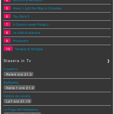
5
Ateez: Light the Way in Cinemas
6
Toy Story 5
7
Il Diavolo veste Prada 2
8
Le città di pianura
9
Primavera
10
Terapia di famiglia
Stasera in Tv
❯
Il padrino
Rete4 ore 21.3
Battleship
Italia 1 ore 21.2
Febbre da cavallo
La7 ore 21.15
La Fuga dell'Assassino