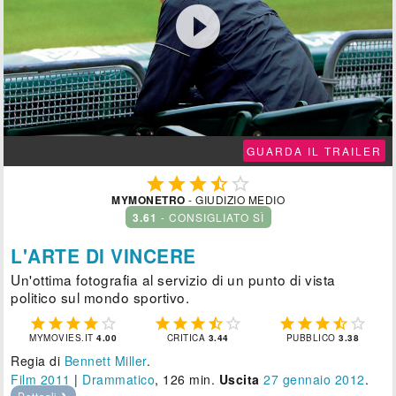

GUARDA IL TRAILER





MYMONETRO
- GIUDIZIO MEDIO
3.61
- CONSIGLIATO SÌ
L'ARTE DI VINCERE
Un'ottima fotografia al servizio di un punto di vista
politico sul mondo sportivo.















MYMOVIES.IT
4.00
CRITICA
3.44
PUBBLICO
3.38
Regia di
Bennett Miller
.
Film 2011
|
Drammatico
, 126 min.
Uscita
27
gennaio 2012
.
Dettagli ❯