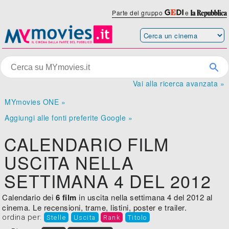
Parte del gruppo
e
Vai alla ricerca avanzata »
MYmovies ONE »
Aggiungi alle fonti preferite Google »
CALENDARIO FILM
USCITA NELLA
SETTIMANA 4 DEL 2012
Calendario dei
6 film
in uscita nella settimana 4 del 2012 al
cinema. Le recensioni, trame, listini, poster e trailer.
ordina per:
Stelle
Uscita
Rank
Titolo