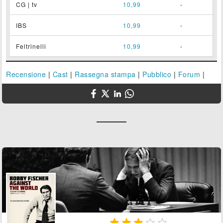
CG | tv
10,99
-
IBS
10,99
-
Feltrinelli
10,99
-
Recensione
|
Cast
|
Rassegna stampa
|
Pubblico
|
Forum
|




