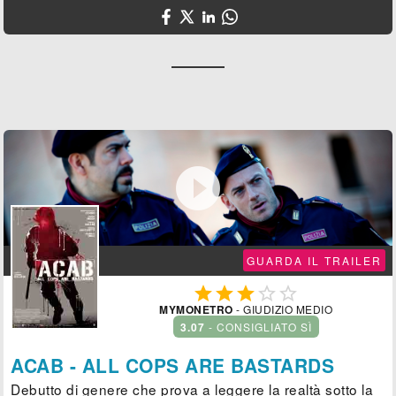

GUARDA IL TRAILER





MYMONETRO
- GIUDIZIO MEDIO
3.07
- CONSIGLIATO SÌ
ACAB - ALL COPS ARE BASTARDS
Debutto di genere che prova a leggere la realtà sotto la