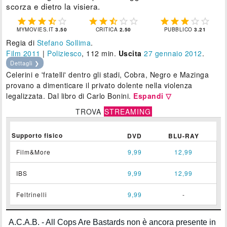
scorza e dietro la visiera.















MYMOVIES.IT
3.50
CRITICA
2.50
PUBBLICO
3.21
Regia di
Stefano Sollima
.
Film 2011
|
Poliziesco
, 112 min.
Uscita
27
gennaio 2012
.
Dettagli ❯
Celerini e 'fratelli' dentro gli stadi, Cobra, Negro e Mazinga
provano a dimenticare il privato dolente nella violenza
legalizzata. Dal libro di Carlo Bonini.
Espandi ▽
TROVA
STREAMING
Supporto fisico
DVD
BLU-RAY
Film&More
9,99
12,99
IBS
9,99
12,99
Feltrinelli
9,99
-