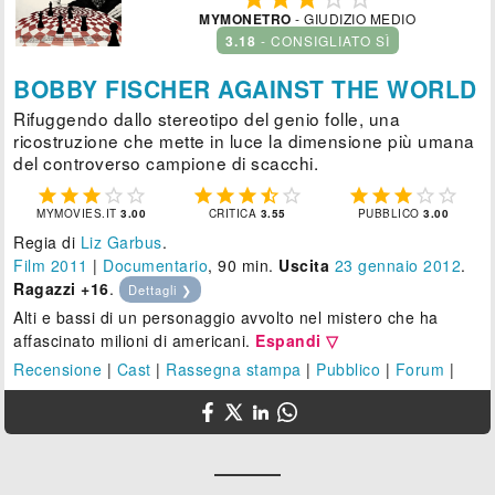
MYMONETRO
- GIUDIZIO MEDIO
3.18
- CONSIGLIATO SÌ
BOBBY FISCHER AGAINST THE WORLD
Rifuggendo dallo stereotipo del genio folle, una
ricostruzione che mette in luce la dimensione più umana
del controverso campione di scacchi.















MYMOVIES.IT
3.00
CRITICA
3.55
PUBBLICO
3.00
Regia di
Liz Garbus
.
Film 2011
|
Documentario
, 90 min.
Uscita
23
gennaio 2012
.
Ragazzi +16
.
Dettagli ❯
Alti e bassi di un personaggio avvolto nel mistero che ha
affascinato milioni di americani.
Espandi ▽
Recensione
|
Cast
|
Rassegna stampa
|
Pubblico
|
Forum
|