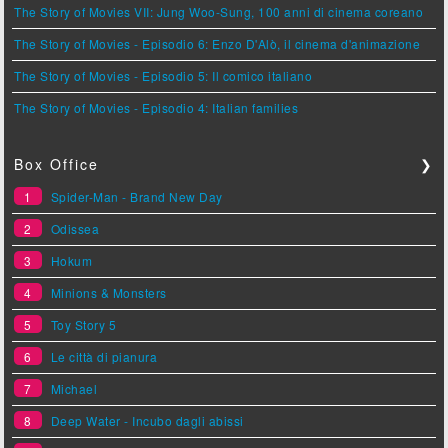
The Story of Movies VII: Jung Woo-Sung, 100 anni di cinema coreano
The Story of Movies - Episodio 6: Enzo D'Alò, il cinema d'animazione
The Story of Movies - Episodio 5: Il comico italiano
The Story of Movies - Episodio 4: Italian families
Box Office
❯
1
Spider-Man - Brand New Day
2
Odissea
3
Hokum
4
Minions & Monsters
5
Toy Story 5
6
Le città di pianura
7
Michael
8
Deep Water - Incubo dagli abissi