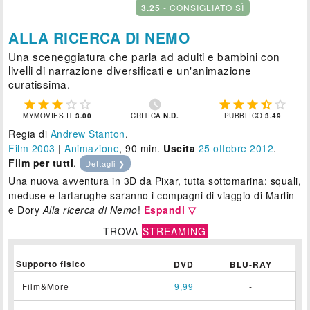
3.25
- CONSIGLIATO SÌ
ALLA RICERCA DI NEMO
Una sceneggiatura che parla ad adulti e bambini con
livelli di narrazione diversificati e un'animazione
curatissima.











MYMOVIES.IT
3.00
CRITICA
N.D.
PUBBLICO
3.49
Regia di
Andrew Stanton
.
Film 2003
|
Animazione
, 90 min.
Uscita
25
ottobre 2012
.
Film per tutti
.
Dettagli ❯
Una nuova avventura in 3D da Pixar, tutta sottomarina: squali,
meduse e tartarughe saranno i compagni di viaggio di Marlin
e Dory
Alla ricerca di Nemo
!
Espandi ▽
TROVA
STREAMING
Supporto fisico
DVD
BLU-RAY
Film&More
9,99
-