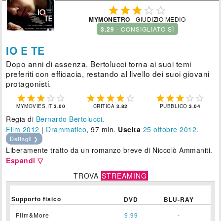





MYMONETRO
- GIUDIZIO MEDIO
3.29
- CONSIGLIATO SÌ
IO E TE
Dopo anni di assenza, Bertolucci torna ai suoi temi
preferiti con efficacia, restando al livello dei suoi giovani
protagonisti.















MYMOVIES.IT
3.00
CRITICA
3.82
PUBBLICO
3.04
Regia di
Bernardo Bertolucci
.
Film 2012
|
Drammatico
, 97 min.
Uscita
25
ottobre 2012
.
Dettagli ❯
Liberamente tratto da un romanzo breve di Niccolò Ammaniti.
Espandi ▽
TROVA
STREAMING
Supporto fisico
DVD
BLU-RAY
Film&More
9,99
-