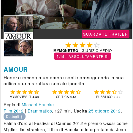
GUARDA IL TRAILER





MYMONETRO
- GIUDIZIO MEDIO
4.15
- ASSOLUTAMENTE SÌ
AMOUR
Haneke racconta un amore senile proseguendo la sua
critica a una struttura sociale ipocrita.















MYMOVIES.IT
4.50
CRITICA
4.56
PUBBLICO
3.38
Regia di
Michael Haneke
.
Film 2012
|
Drammatico
, 127 min.
Uscita
25
ottobre 2012
.
Dettagli ❯
Palma d'oro al Festival di Cannes 2012 e premio Oscar come
Miglior film straniero, il film di Haneke è interpretato da Jean-