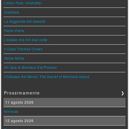
Linkin Park: Unshatter
Zustissia
La leggenda del deserto
Fame d'aria
L'estate che finì due volte
Il Caso Thomas Crown
Atcha Atcha
Ah Que le Bonheur Est Proche!
Chiikawa the Movie: The Secret of Mermaid Island
Prossimamente
❯
11 agosto 2026
Nimrods
12 agosto 2026