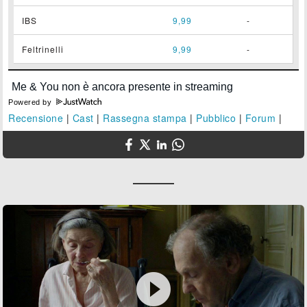
IBS
9,99
-
Feltrinelli
9,99
-
Powered by
Recensione
|
Cast
|
Rassegna stampa
|
Pubblico
|
Forum
|
