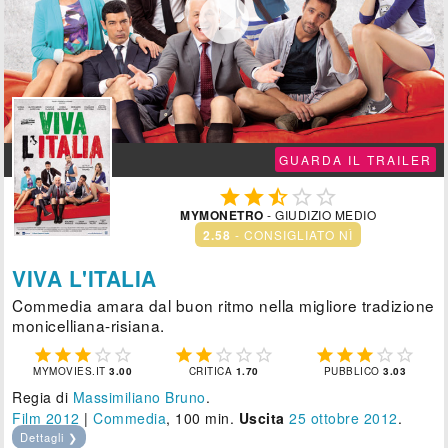

GUARDA IL TRAILER





MYMONETRO
- GIUDIZIO MEDIO
2.58
- CONSIGLIATO NÌ
VIVA L'ITALIA
Commedia amara dal buon ritmo nella migliore tradizione
monicelliana-risiana.















MYMOVIES.IT
3.00
CRITICA
1.70
PUBBLICO
3.03
Regia di
Massimiliano Bruno
.
Film 2012
|
Commedia
, 100 min.
Uscita
25
ottobre 2012
.
Dettagli ❯