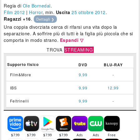
Regia di
Ole Bornedal
.
Film 2012
|
Horror
, min.
Uscita
25
ottobre 2012
.
Ragazzi +16
.
Dettagli ❯
Una coppia divorziata cerca di rifarsi una vita dopo la
separazione. A soffrire più di tutti è la figlia più piccola che si
comporta in modo strano.
Espandi ▽
TROVA
STREAMING
Supporto fisico
DVD
BLU-RAY
Film&More
9,99
-
IBS
9,99
12,99
Feltrinelli
9,99
-