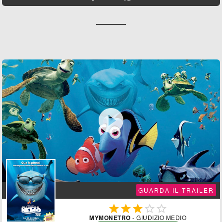

GUARDA IL TRAILER





MYMONETRO
- GIUDIZIO MEDIO