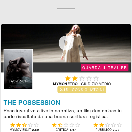

GUARDA IL TRAILER





MYMONETRO
- GIUDIZIO MEDIO
2.15
- CONSIGLIATO NÌ
THE POSSESSION
Poco inventivo a livello narrativo, un film demoniaco in
parte riscattato da una buona scrittura registica.















MYMOVIES.IT
2.50
CRITICA
1.67
PUBBLICO
2.29