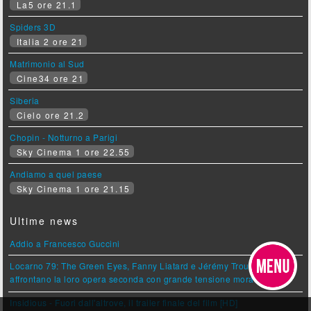
La5 ore 21.1
Spiders 3D
Italia 2 ore 21
Matrimonio al Sud
Cine34 ore 21
Siberia
Cielo ore 21.2
Chopin - Notturno a Parigi
Sky Cinema 1 ore 22.55
Andiamo a quel paese
Sky Cinema 1 ore 21.15
Ultime news
Addio a Francesco Guccini
Locarno 79: The Green Eyes, Fanny Liatard e Jérémy Trouilh
affrontano la loro opera seconda con grande tensione morale
Insidious - Fuori dall'altrove, il trailer finale del film [HD]