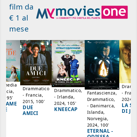
film da
€ 1 al
mese
mmedia
Dramm
Drammatico
Drammatico,
rancia,
- Franc
Fantascienza,
- Francia,
- Irlanda,
17, 95'
2024, 7
Drammatico,
2015, 100'
2024, 105'
ADAME
LA SC
- Danimarca,
DUE
KNEECAP
YDE
DI JO
Islanda,
AMICI
Norvegia,
2024, 100'
ETERNAL -
ODISSEA