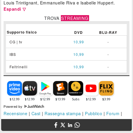
Louis Trintignant, Emmanuelle Riva e Isabelle Huppert.
Espandi ▽
TROVA
STREAMING
Supporto fisico
DVD
BLU-RAY
CG | tv
10,99
-
IBS
10,99
-
Feltrinelli
10,99
-
Powered by
Recensione
|
Cast
|
Rassegna stampa
|
Pubblico
|
Forum
|