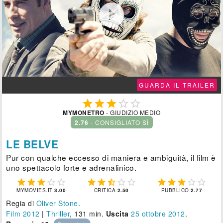

GUARDA IL TRAILER





MYMONETRO
- GIUDIZIO MEDIO
2.76
- CONSIGLIATO SÌ
LE BELVE
Pur con qualche eccesso di maniera e ambiguità, il film è
uno spettacolo forte e adrenalinico.















MYMOVIES.IT
3.00
CRITICA
2.50
PUBBLICO
2.77
Regia di
Oliver Stone
.
Film 2012
|
Thriller
, 131 min.
Uscita
25
ottobre 2012
.