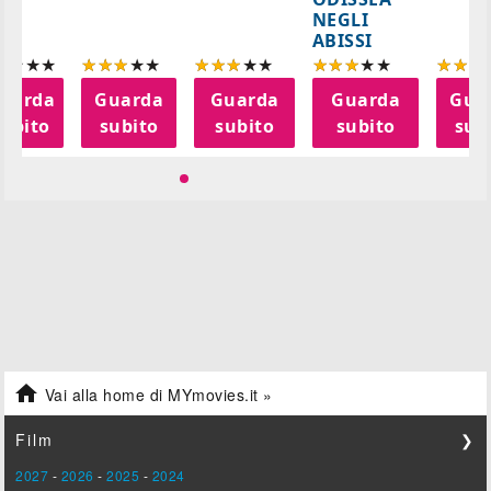
NEGLI
ABISSI
uarda
Guarda
Guarda
Guarda
Gua
subito
subito
subito
subito
sub

Vai alla home di MYmovies.it »
Film
❯
2027
-
2026
-
2025
-
2024