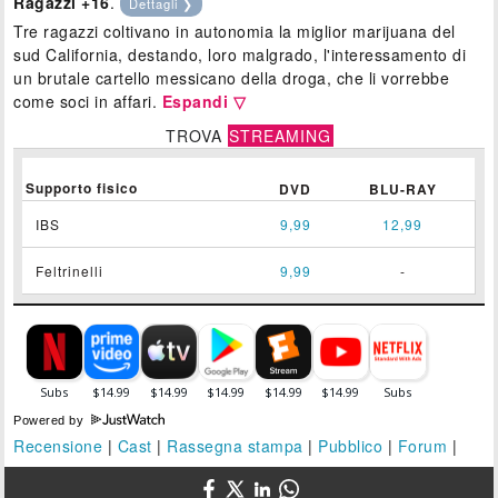
Ragazzi +16
.
Dettagli ❯
Tre ragazzi coltivano in autonomia la miglior marijuana del
sud California, destando, loro malgrado, l'interessamento di
un brutale cartello messicano della droga, che li vorrebbe
come soci in affari.
Espandi ▽
TROVA
STREAMING
Supporto fisico
DVD
BLU-RAY
IBS
9,99
12,99
Feltrinelli
9,99
-
Powered by
Recensione
|
Cast
|
Rassegna stampa
|
Pubblico
|
Forum
|