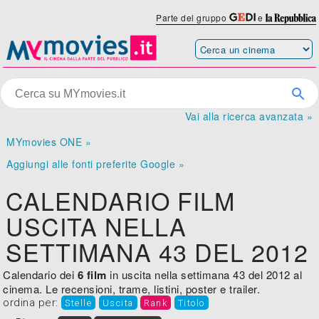
Parte del gruppo
e
Vai alla ricerca avanzata »
MYmovies ONE »
Aggiungi alle fonti preferite Google »
CALENDARIO FILM
USCITA NELLA
SETTIMANA 43 DEL 2012
Calendario dei
6 film
in uscita nella settimana 43 del 2012 al
cinema. Le recensioni, trame, listini, poster e trailer.
ordina per:
Stelle
Uscita
Rank
Titolo