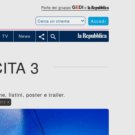
Parte del gruppo
e
Accedi


TV
News
ITA 3
, listini, poster e trailer.
012 X