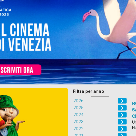
Filtra per anno
2026
❯
R
2025
❯
S
2024
❯
C
2023
Un
❯
H
2022
❯
2021
❯