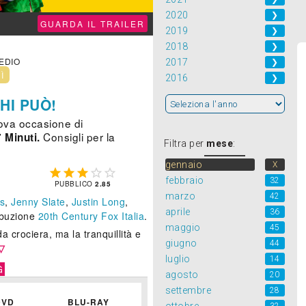
2020
❯
GUARDA IL TRAILER
2019
❯
2018
❯
MEDIO
2017
❯
NÌ
2016
❯
CHI PUÒ!
uova occasione di
Consigli per la
 Minuti.
Filtra per
mese
:
gennaio
X





febbraio
32
PUBBLICO
2.85
marzo
42
s
,
Jenny Slate
,
Justin Long
,
aprile
36
ribuzione
20th Century Fox Italia
.
maggio
45
 crociera, ma la tranquillità e
giugno
44
▽
luglio
14
G
agosto
20
settembre
28
DVD
BLU-RAY