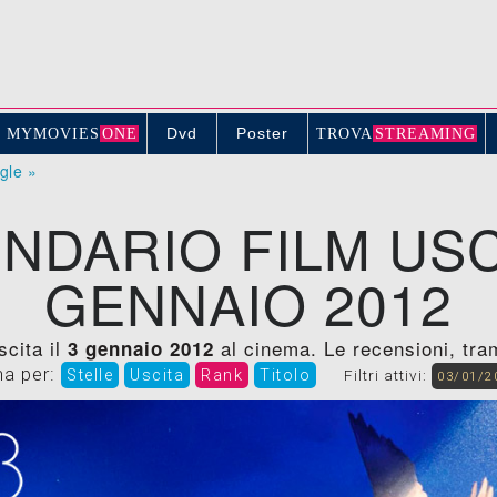
Dvd
Poster
MYMOVIE
S
ONE
TROV
A
STREAMING
ogle »
NDARIO FILM USC
GENNAIO 2012
scita il
al cinema. Le recensioni, trame
3 gennaio 2012
na per:
Stelle
Uscita
Rank
Titolo
Filtri attivi:
03/01/2