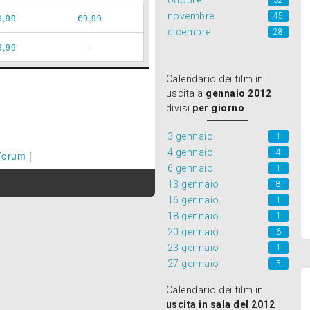
ottobre
32
novembre
45
9,99
€9,99
dicembre
28
9,99
-
Calendario dei film in
uscita a
gennaio 2012
divisi
per giorno
3 gennaio
1
4 gennaio
4
Forum
|
6 gennaio
1
13 gennaio
8
16 gennaio
1
18 gennaio
1
20 gennaio
6
23 gennaio
1
27 gennaio
5
Calendario dei film in
uscita in sala del 2012