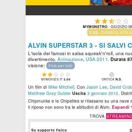





MYMONETRO
- GIUDIZIO 
2.42
- CONSIGLIATO 
ALVIN SUPERSTAR 3 - SI SALVI 
L'isola dei famosi in salsa squeak'n'roll, una n
divertimento.
Animazione
,
USA
2011
.
Durata 87
visione:
Film per tutti






MYMOVIES.IT
2.00
CRITICA
N.D.
Un film di
Mike Mitchell
.
Con
Jason Lee
,
David Cros
Matthew Gray Gubler
Uscita
3
gennaio 2012
. Dist
Chipmunks e le Chipettes si rilassano su una nave da
il riposo non sono tra le abitudini di Alvin.
Espandi 
TROVA
STREAMIN
Su supporto fisico