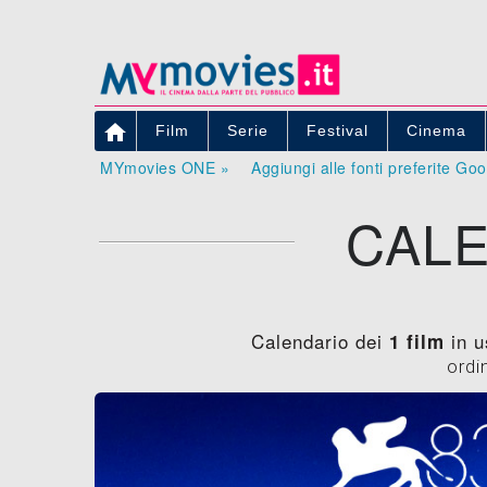

Film
Serie
Festival
Cinema
MYmovies ONE »
Aggiungi alle fonti preferite Go
CALE
Calendario dei
in u
1 film
ordi