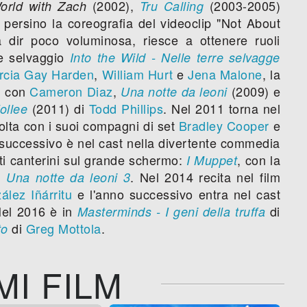
(2002),
(2003-2005)
orld with Zach
Tru Calling
 persino la coreografia del videoclip "Not About
dir poco voluminosa, riesce a ottenere ruoli
 e selvaggio
Into the Wild - Nelle terre selvagge
rcia Gay Harden
,
William Hurt
e
Jena Malone
, la
) con
Cameron Diaz
,
(2009) e
Una notte da leoni
(2011) di
Todd Phillips
. Nel 2011 torna nel
follee
olta con i suoi compagni di set
Bradley Cooper
e
 successivo è nel cast nella divertente commedia
tti canterini sul grande schermo:
, con la
I Muppet
n
. Nel 2014 recita nel film
Una notte da leoni 3
ález Iñárritu
e l'anno successivo entra nel cast
Nel 2016 è in
di
Masterminds - I geni della truffa
di
Greg Mottola
.
to
MI FILM