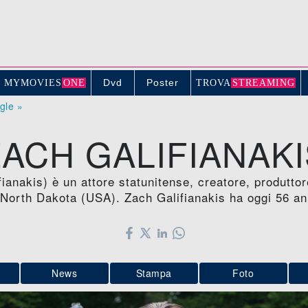
Dvd
Poster
MYMOVIE
S
ONE
TROV
A
STREAMING
ogle »
ZACH GALIFIANAKI
ianakis) è un attore statunitense, creatore, produtto
 North Dakota (USA). Zach Galifianakis ha oggi 56 an
News
Stampa
Foto