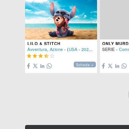
LILO & STITCH
Avventura
,
Azione
- (
USA
-
2025
), 108 min.
SERIE -
Com






Scheda »