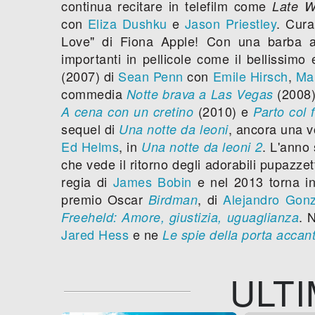
continua recitare in telefilm come
Late W
con
Eliza Dushku
e
Jason Priestley
. Cura
Love" di Fiona Apple! Con una barba a 
importanti in pellicole come il bellissimo
(2007) di
Sean Penn
con
Emile Hirsch
,
Ma
commedia
(2008
Notte brava a Las Vegas
(2010) e
A cena con un cretino
Parto col 
sequel di
, ancora una v
Una notte da leoni
Ed Helms
, in
. L'anno
Una notte da leoni 2
che vede il ritorno degli adorabili pupazze
regia di
James Bobin
e nel 2013 torna i
premio Oscar
, di
Alejandro Gonz
Birdman
. 
Freeheld: Amore, giustizia, uguaglianza
Jared Hess
e ne
Le spie della porta accan
ULTI