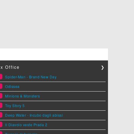
x Office
❯
1
Spider-Man - Brand New Day
2
Odissea
3
Minions & Monsters
4
Toy Story 5
5
Deep Water - Incubo dagli abissi
6
Il Diavolo veste Prada 2