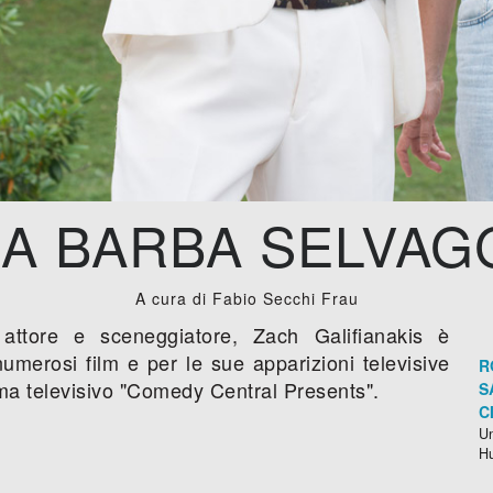
A BARBA SELVAG
A cura di Fabio Secchi Frau
 attore e sceneggiatore, Zach Galifianakis è
umerosi film e per le sue apparizioni televisive
R
mma televisivo "Comedy Central Presents".
S
C
Un
H