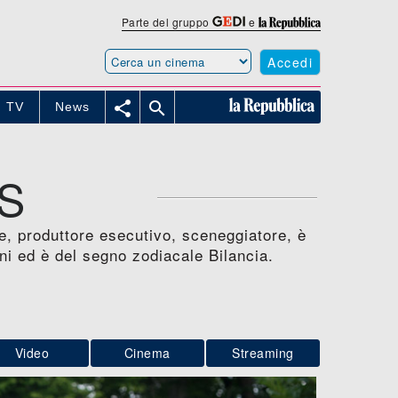
Parte del gruppo
e
Accedi


TV
News
S
re, produttore esecutivo, sceneggiatore, è
ni ed è del segno zodiacale Bilancia.
Video
Cinema
Streaming