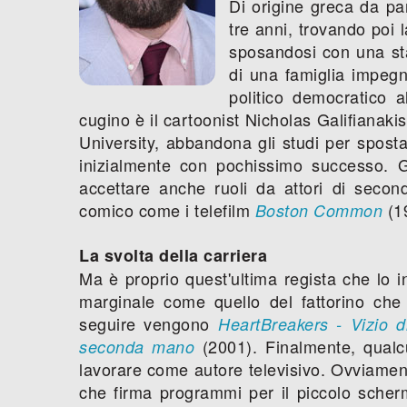
Di origine greca da par
tre anni, trovando poi 
sposandosi con una sta
di una famiglia impegna
politico democratico a
cugino è il cartoonist Nicholas Galifianaki
University, abbandona gli studi per spost
inizialmente con pochissimo successo. G
accettare anche ruoli da attori di sec
comico come i telefilm
(1
Boston Common
La svolta della carriera
Ma è proprio quest'ultima regista che lo i
marginale come quello del fattorino ch
seguire vengono
HeartBreakers - Vizio d
(2001). Finalmente, qualc
seconda mano
lavorare come autore televisivo. Ovviamen
che firma programmi per il piccolo scher