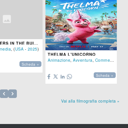
ONLY MURDERS IN THE BUILDING - STAGIONE 5
media
, (
USA
-
2025
)
THELMA L'UNICORNO
Animazione
,
Avventura
,
Commedia
- (
Ca
SE
Scheda »


Scheda »
Vai alla filmografia completa »