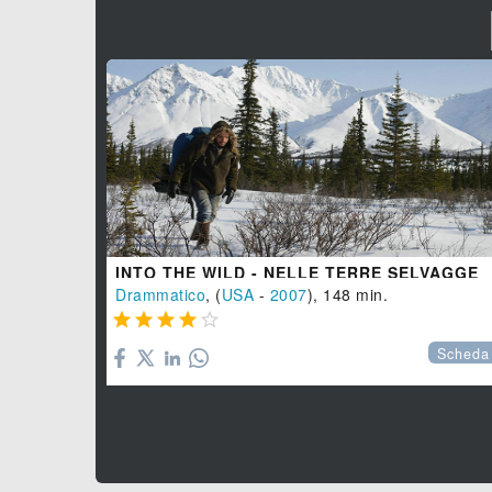
INTO THE WILD - NELLE TERRE SELVAGGE
Drammatico
, (
USA
-
2007
), 148 min.





Scheda