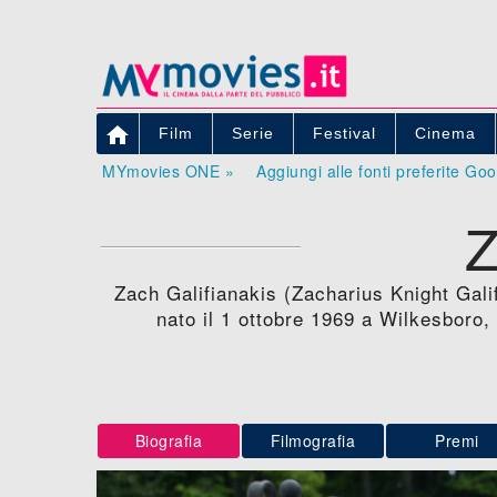

Film
Serie
Festival
Cinema
MYmovies ONE »
Aggiungi alle fonti preferite Go
Zach Galifianakis (Zacharius Knight Galif
nato il 1 ottobre 1969 a Wilkesboro,
Biografia
Filmografia
Premi