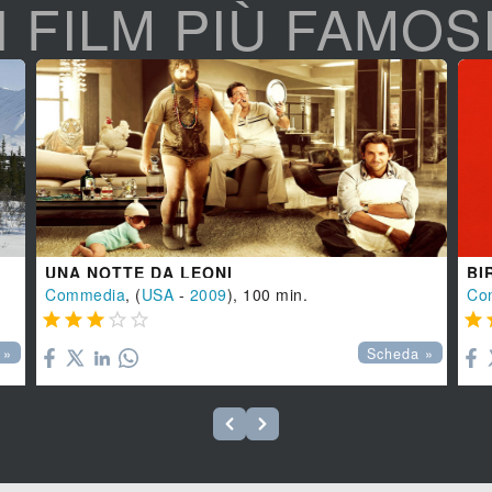
I FILM PIÙ FAMOS
UNA NOTTE DA LEONI
BI
Commedia
, (
USA
-
2009
), 100 min.
Co






 »
Scheda »