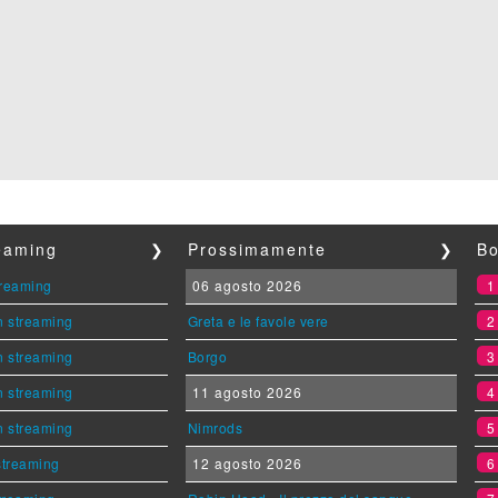
reaming
❯
Prossimamente
❯
Bo
streaming
06 agosto 2026
n streaming
Greta e le favole vere
n streaming
Borgo
n streaming
11 agosto 2026
n streaming
Nimrods
 streaming
12 agosto 2026