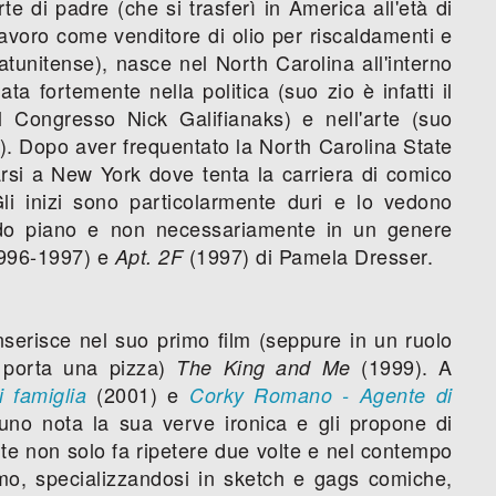
te di padre (che si trasferì in America all'età di
lavoro come venditore di olio per riscaldamenti e
tunitense), nasce nel North Carolina all'interno
ta fortemente nella politica (suo zio è infatti il
l Congresso Nick Galifianaks) e nell'arte (suo
s). Dopo aver frequentato la North Carolina State
arsi a New York dove tenta la carriera di comico
li inizi sono particolarmente duri e lo vedono
ondo piano e non necessariamente in un genere
996-1997) e
(1997) di Pamela Dresser.
Apt. 2F
nserisce nel suo primo film (seppure in un ruolo
e porta una pizza)
(1999). A
The King and Me
(2001) e
i famiglia
Corky Romano - Agente di
uno nota la sua verve ironica e gli propone di
te non solo fa ripetere due volte e nel contempo
mo, specializzandosi in sketch e gags comiche,