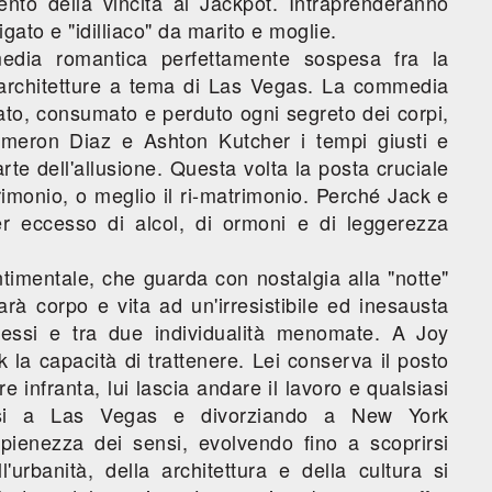
nto della vincita al Jackpot. Intraprenderanno
gato e "idilliaco" da marito e moglie.
ia romantica perfettamente sospesa fra la
e architetture a tema di Las Vegas. La commedia
to, consumato e perduto ogni segreto dei corpi,
ameron Diaz e Ashton Kutcher i tempi giusti e
rte dell'allusione. Questa volta la posta cruciale
rimonio, o meglio il ri-matrimonio. Perché Jack e
r eccesso di alcol, di ormoni e di leggerezza
timentale, che guarda con nostalgia alla "notte"
rà corpo e vita ad un'irresistibile ed inesausta
sessi e tra due individualità menomate. A Joy
la capacità di trattenere. Lei conserva il posto
 infranta, lui lascia andare il lavoro e qualsiasi
si a Las Vegas e divorziando a New York
pienezza dei sensi, evolvendo fino a scoprirsi
'urbanità, della architettura e della cultura si