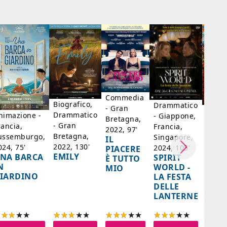
Commedia
Biografico,
Drammatico
- Gran
Biogr
Drammatico
nimazione -
- Giappone,
Bretagna,
Franc
- Gran
rancia,
Francia,
2022, 97'
Belgi
Bretagna,
ussemburgo,
Singapore,
IL
98'
2022, 130'
024, 75'
2024, 105'
PIACERE
LA D
EMILY
NA BARCA
SPIRIT
È TUTTO
DI F
N
WORLD -
MIO
- SA
IARDINO
LA FESTA
BER
DELLE
LANTERNE