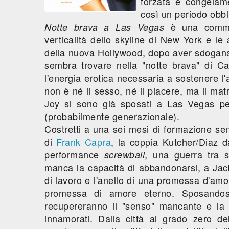
forzata e congelame
così un periodo obbli
è una commed
Notte brava a Las Vegas
verticalità dello skyline di New York e l
della nuova Hollywood, dopo aver sdogana
sembra trovare nella "notte brava" di C
l'energia erotica necessaria a sostenere l'a
non è né il sesso, né il piacere, ma il mat
Joy si sono già sposati a Las Vegas pe
(probabilmente generazionale).
Costretti a una sei mesi di formazione sen
di
Frank Capra
, la coppia Kutcher/Diaz da
performance
, una guerra tra 
screwball
manca la capacità di abbandonarsi, a Jack 
di lavoro e l'anello di una promessa d'amore
promessa di amore eterno. Sposando
recupereranno il "senso" mancante e la 
innamorati. Dalla città al grado zero dell