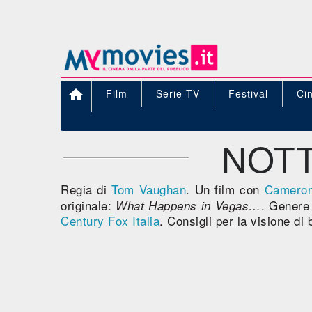

Film
Serie TV
Festival
Ci
NOTT
Regia di
Tom Vaughan
. Un film con
Cameron
originale:
. Gener
What Happens in Vegas…
Century Fox Italia
. Consigli per la visione di