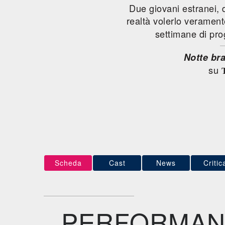
Due giovani estranei, 
realtà volerlo veramente
settimane di p
Notte br
su
Scheda
Cast
News
Critic
PERFORMAN