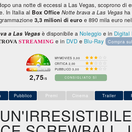
dopo una notte di eccessi a Las Vegas, scoprono di e
. In Italia al
ha 
Box Office
Notte brava a Las Vegas
rogrammazione
e 890 mila euro ne
3,3 milioni di euro
è disponibile a
Noleggio
e in
Digita
ava a Las Vegas
e in
DVD
e
Blu-Ray
Compra su
TROVA
STREAMING





MYMOVIES 3,00





CRITICA 2,00





PUBBLICO 3,00
2,75
CONSIGLIATO SÌ
/5
a
Pubblico
Premi
Cinema
Trailer
UN'IRRESISTIBIL
CE SCREWBALL, 