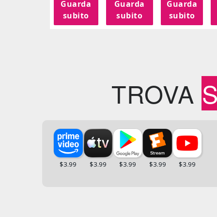
Guarda
Guarda
Guarda
subito
subito
subito
TROVA