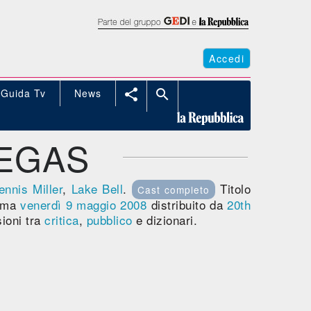
Accedi
Guida Tv
News


VEGAS
ennis Miller
,
Lake Bell
.
Titolo
Cast completo
nema
venerdì 9
maggio 2008
distribuito da
20th
ioni tra
critica
,
pubblico
e dizionari.