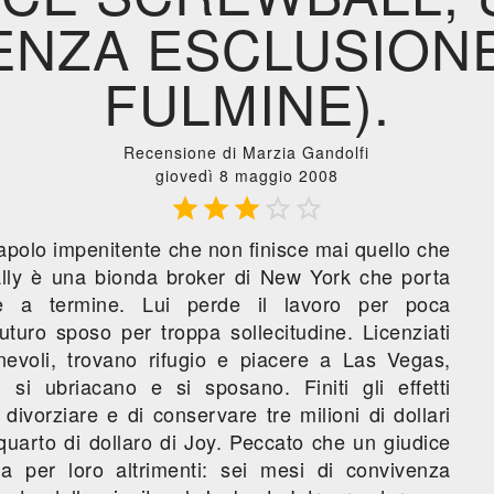
ENZA ESCLUSIONE 
FULMINE).
Recensione di Marzia Gandolfi
giovedì 8 maggio 2008





apolo impenitente che non finisce mai quello che
lly è una bionda broker di New York che porta
nte a termine. Lui perde il lavoro per poca
 futuro sposo per troppa sollecitudine. Licenziati
evoli, trovano rifugio e piacere a Las Vegas,
 si ubriacano e si sposano. Finiti gli effetti
 divorziare e di conservare tre milioni di dollari
 quarto di dollaro di Joy. Peccato che un giudice
ida per loro altrimenti: sei mesi di convivenza