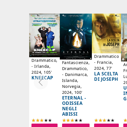
Drammatico
Drammatico,
- Francia,
Fantascienza,
A
- Irlanda,
2024, 77'
Drammatico,
F
2024, 105'
LA SCELTA
- Danimarca,
L
KNEECAP
DI JOSEPH
Islanda,
2
Norvegia,
U
2024, 100'
I
ETERNAL -
G
ODISSEA
NEGLI
ABISSI