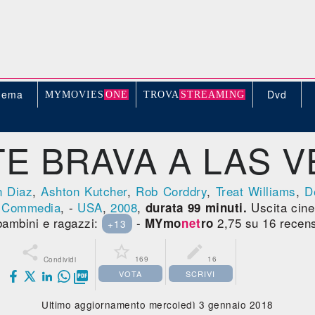
nema
Dvd
MYMOVIE
S
ONE
TROV
A
STREAMING
E BRAVA A LAS 
 Diaz
,
Ashton Kutcher
,
Rob Corddry
,
Treat Williams
,
D
e
Commedia
, -
USA
,
2008
,
Uscita ci
durata 99 minuti.
 bambini e ragazzi:
-
2,75 su 16 recens
MYmo
net
ro
+13



169
16
Condividi
VOTA
SCRIVI

Ultimo aggiornamento mercoledì 3 gennaio 2018