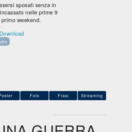
ssersi sposati senza in
incassato nelle prime 9
l primo weekend.
l Download
bito
Poster
Foto
Frasi
Streaming
E
UNA GUERRA