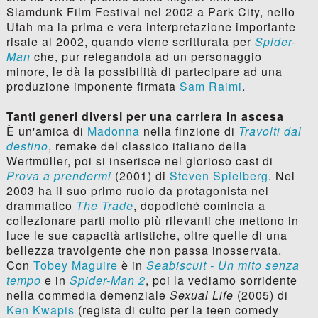
Slamdunk Film Festival nel 2002 a Park City, nello
Utah ma la prima e vera interpretazione importante
risale al 2002, quando viene scritturata per
Spider-
Man
che, pur relegandola ad un personaggio
minore, le dà la possibilità di partecipare ad una
produzione imponente firmata
Sam Raimi
.
Tanti generi diversi per una carriera in ascesa
È un'amica di
Madonna
nella finzione di
Travolti dal
destino
, remake del classico italiano della
Wertmüller, poi si inserisce nel glorioso cast di
Prova a prendermi
(2001) di
Steven Spielberg
. Nel
2003 ha il suo primo ruolo da protagonista nel
drammatico
The Trade
, dopodiché comincia a
collezionare parti molto più rilevanti che mettono in
luce le sue capacità artistiche, oltre quelle di una
bellezza travolgente che non passa inosservata.
Con
Tobey Maguire
è in
Seabiscuit - Un mito senza
tempo
e in
Spider-Man 2
, poi la vediamo sorridente
nella commedia demenziale
Sexual Life
(2005) di
Ken Kwapis
(regista di culto per la teen comedy