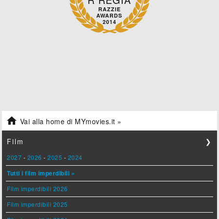
RAZZIE
AWARDS
2014

Vai alla home di MYmovies.it »
Film
❯
2027
-
2026
-
2025
-
2024
Tutti i film imperdibili »
Film imperdibili 2026
Film imperdibili 2025