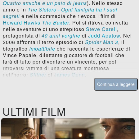
Quattro amiche e un paio di jeans
). Nello stesso
anno è in
The Sisters - Ogni famiglia ha i suoi
segreti
e nella commedia che rievoca i film di
Howard Hawks
The Baxter
. Poi si ritrova coinvolta
nelle avventure di uno strepitoso
Steve Carell
,
protagonista di
40 anni vergine
di
Judd Apatow
. Nel
2006 affronta il terzo episodio di
Spider Man 3
, il
biografico
Imbattibile
che racconta le esperienze di
Vince Papale, dilettante giocatore di football che
farà di tutto per diventare un vincente, per poi
ritrovarsi vittima di una creatura mostruosa
nell'horror
Slither
di
James Gunn
.
Continua a leggere
ULTIMI FILM