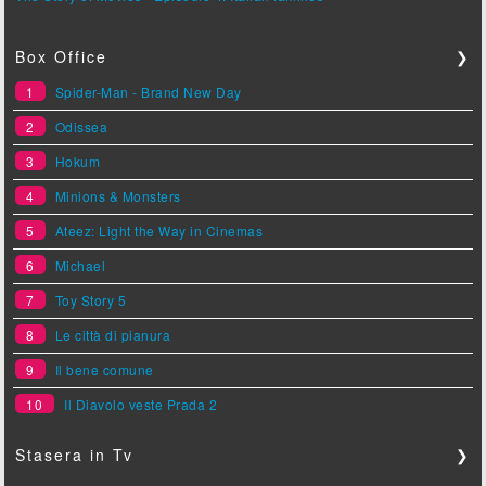
Box Office
❯
1
Spider-Man - Brand New Day
2
Odissea
3
Hokum
4
Minions & Monsters
5
Ateez: Light the Way in Cinemas
6
Michael
7
Toy Story 5
8
Le città di pianura
9
Il bene comune
10
Il Diavolo veste Prada 2
Stasera in Tv
❯