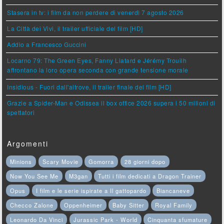
Stasera in tv: i film da non perdere di venerdì 7 agosto 2026
La Città dei Vivi, il trailer ufficiale del film [HD]
Addio a Francesco Guccini
Locarno 79: The Green Eyes, Fanny Liatard e Jérémy Trouilh
affrontano la loro opera seconda con grande tensione morale
Insidious - Fuori dall'altrove, il trailer finale del film [HD]
Grazie a Spider-Man e Odissea il box office 2026 supera i 50 milioni di
spettatori
Argomenti
Minions
Scary Movie
Gomorra
28 giorni dopo
Now You See Me
M3gan
Tutti i film dedicati a Dragon Trainer
Opus
I film e le serie ispirate a Il gattopardo
Biancaneve
Checco Zalone
Oppenheimer
Baby Sitter
Royal Family
Leonardo Da Vinci
Jurassic Park - World
Cinquanta sfumature