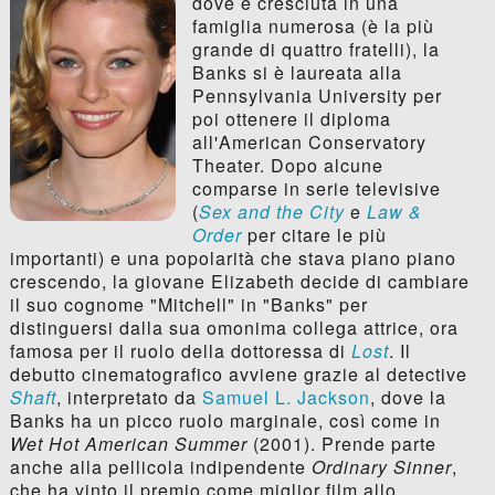
dove è cresciuta in una
famiglia numerosa (è la più
grande di quattro fratelli), la
Banks si è laureata alla
Pennsylvania University per
poi ottenere il diploma
all'American Conservatory
Theater. Dopo alcune
comparse in serie televisive
(
Sex and the City
e
Law &
Order
per citare le più
importanti) e una popolarità che stava piano piano
crescendo, la giovane Elizabeth decide di cambiare
il suo cognome "Mitchell" in "Banks" per
distinguersi dalla sua omonima collega attrice, ora
famosa per il ruolo della dottoressa di
Lost
. Il
debutto cinematografico avviene grazie al detective
Shaft
, interpretato da
Samuel L. Jackson
, dove la
Banks ha un picco ruolo marginale, così come in
Wet Hot American Summer
(2001). Prende parte
anche alla pellicola indipendente
Ordinary Sinner
,
che ha vinto il premio come miglior film allo