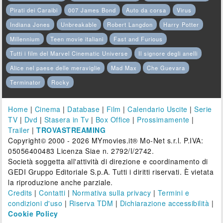
Pirati dei Caraibi
007 James Bond
Auto da corsa
Virus
Indiana Jones
Unbreakable
Robert Langdon
Harry Potter
Millennium
Teen movie italiani
Fast and Furious
Tutti i film del Marvel Cinematic Universe
Il signore degli anelli
Alice nel paese delle meraviglie
Mad Max
Che Guevara
Terminator
Rocky
Home
|
Cinema
|
Database
|
Film
|
Calendario Uscite
|
Serie
TV
|
Dvd
|
Stasera in Tv
|
Box Office
|
Prossimamente
|
Trailer
|
TROVASTREAMING
Copyright© 2000 - 2026 MYmovies.it® Mo-Net s.r.l. P.IVA:
05056400483 Licenza Siae n. 2792/I/2742.
Società soggetta all'attività di direzione e coordinamento di
GEDI Gruppo Editoriale S.p.A. Tutti i diritti riservati. È vietata
la riproduzione anche parziale.
Credits
|
Contatti
|
Normativa sulla privacy
|
Termini e
condizioni d'uso
|
Riserva TDM
|
Dichiarazione accessibilità
|
Cookie Policy