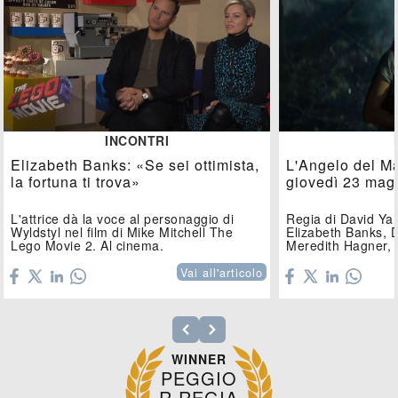
INCONTRI
Elizabeth Banks: «Se sei ottimista,
L'Angelo del Ma
la fortuna ti trova»
giovedì 23 mag
L'attrice dà la voce al personaggio di
Regia di David Yar
Wyldstyl nel film di Mike Mitchell The
Elizabeth Banks,
Lego Movie 2. Al cinema.
Meredith Hagner, 
Holland.
Vai all'articolo
WINNER
PEGGIO
R REGIA