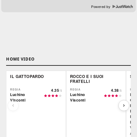
Powered by
HOME VIDEO
IL GATTOPARDO
ROCCO E I SUOI
SI
FRATELLI
REGIA
4.35
REGIA
4.38
REG
/5
/5
Luchino
Luchino
Lui
Visconti
Visconti
Gia
Fran
Rob
Ross
Luc
Vis
Alf