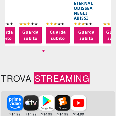
ETERNAL -
ODISSEA
NEGLI
ABISSI
uarda
Guarda
Guarda
Guarda
Gua
subito
subito
subito
subito
sub
TROVA
STREAMING