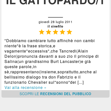
giovedì 28 luglio 2011
il cinefilo





"Dobbiamo cambiare tutto affinchè non cambi
niente"è la frase storica,e
vagamente"eccessiva",che Tancredi(Alain
Delon)pronuncia davanti a suo zio il principe di
Salina(un grandissimo Burt Lancaster)e già
queste parole,in
sè,rappresentano(insieme,soprattutto,anche al
bellissimo dialogo tra don Fabrizio e il
funzionario Chevalier sul"sonno"dei [...]
Vai alla recensione »
SCOPRI
LE
RECENSIONI DEL PUBBLICO