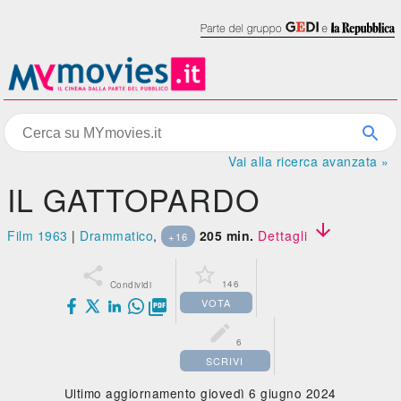
Vai alla ricerca avanzata »
IL GATTOPARDO

Film 1963
|
Drammatico
,
205 min.
Dettagli
+16


146
Condividi
VOTA


6
SCRIVI
Ultimo aggiornamento giovedì 6 giugno 2024