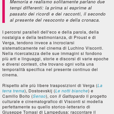
Memoria e realismo solitamente parlano due
tempi differenti: la prima si esprime al
passato dei ricordi e dei racconti, il secondo
al presente del resoconto e della cronaca.
I percorsi paralleli dell'eco e della parola, della
nostalgia e della testimonianza, di Proust e di
Verga, tendono invece a incrociarsi
sistematicamente nel cinema di Luchino Visconti.
Nella ricercatezza delle sue immagini si fondono
più arti e linguaggi, storie e discorsi di varie epoche
e diversi contesti, che trovano ogni volta una
temporalità specifica nel presente continuo del
cinema.
Rispetto alle più libere trasposizioni di Verga (
La
terra trema
), Dostoevskij (
Le notti bianche
) e
Camillo Boito (
Senso
), con
Il Gattopardo
il progetto
culturale e cinematografico di Visconti si modella
perfettamente su quello storico-letterario di
Giuseppe Tomasi di Lampedusa: raccontare il