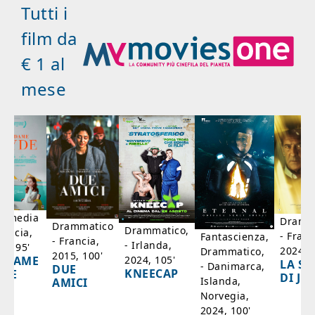
Tutti i
film da
€ 1 al
mese
mmedia
Dramm
Drammatico
Drammatico,
rancia,
- Franc
Fantascienza,
- Francia,
- Irlanda,
17, 95'
2024, 7
Drammatico,
2015, 100'
2024, 105'
ADAME
LA SC
- Danimarca,
DUE
KNEECAP
YDE
DI JO
Islanda,
AMICI
Norvegia,
2024, 100'