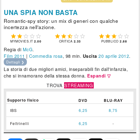
UNA SPIA NON BASTA
Romantic-spy story: un mix di generi con qualche
incertezza nell'azione.















MYMOVIES.IT
2.00
CRITICA
2.33
PUBBLICO
2.88
Regia di
McG
.
Film 2011
|
Commedia rosa
, 98 min.
Uscita
20
aprile 2012
.
Dettagli ❯
La storia di due migliori amici, inseparabili fin dall'infanzia,
che si innamorano della stessa donna.
Espandi ▽
TROVA
STREAMING
Supporto fisico
DVD
BLU-RAY
IBS
6,25
8,75
Feltrinelli
6,25
-