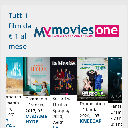
Tutti i
film da
€ 1 al
mese
rammatico
Serie TV,
Commedia
 Germania,
Drammatico,
Thriller -
- Francia,
Fantasci
rancia,
- Irlanda,
Spagna,
2017, 95'
Drammat
025, 99'
2024, 105'
MADAME
2023,
- Danim
ADY
KNEECAP
HYDE
7x60'
Islanda,
AZCA -