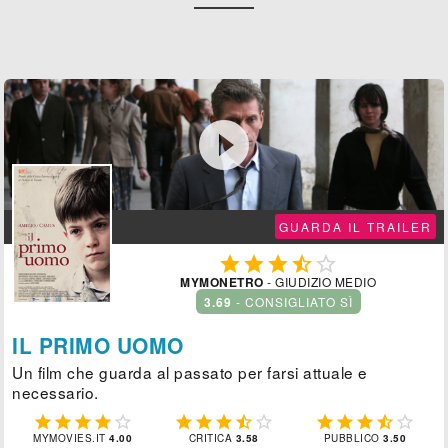

GUARDA IL TRAILER





MYMONETRO
- GIUDIZIO MEDIO
3.69
- CONSIGLIATO SÌ
IL PRIMO UOMO
Un film che guarda al passato per farsi attuale e
necessario.















MYMOVIES.IT
4.00
CRITICA
3.58
PUBBLICO
3.50