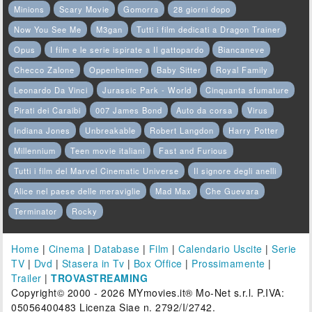
Minions
Scary Movie
Gomorra
28 giorni dopo
Now You See Me
M3gan
Tutti i film dedicati a Dragon Trainer
Opus
I film e le serie ispirate a Il gattopardo
Biancaneve
Checco Zalone
Oppenheimer
Baby Sitter
Royal Family
Leonardo Da Vinci
Jurassic Park - World
Cinquanta sfumature
Pirati dei Caraibi
007 James Bond
Auto da corsa
Virus
Indiana Jones
Unbreakable
Robert Langdon
Harry Potter
Millennium
Teen movie italiani
Fast and Furious
Tutti i film del Marvel Cinematic Universe
Il signore degli anelli
Alice nel paese delle meraviglie
Mad Max
Che Guevara
Terminator
Rocky
Home
|
Cinema
|
Database
|
Film
|
Calendario Uscite
|
Serie
TV
|
Dvd
|
Stasera in Tv
|
Box Office
|
Prossimamente
|
Trailer
|
TROVASTREAMING
Copyright© 2000 - 2026 MYmovies.it® Mo-Net s.r.l. P.IVA:
05056400483 Licenza Siae n. 2792/I/2742.