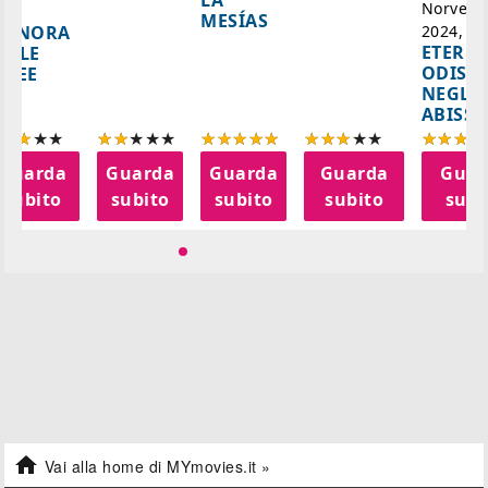
LA
Norvegi
A
MESÍAS
IGNORA
2024, 10
ETERNA
ELLE
ODISS
INEE
NEGLI
ABISSI
Guarda
Guarda
Guarda
Guarda
Guar
subito
subito
subito
subito
subi

Vai alla home di MYmovies.it »