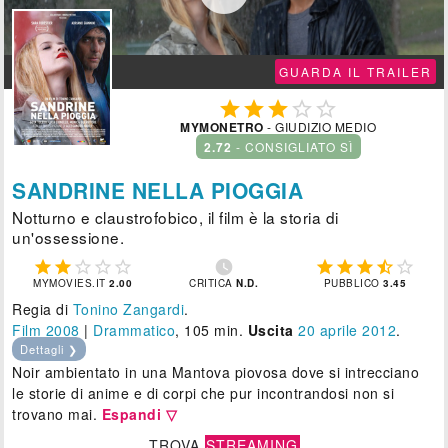
GUARDA IL TRAILER





MYMONETRO
- GIUDIZIO MEDIO
2.72
- CONSIGLIATO SÌ
SANDRINE NELLA PIOGGIA
Notturno e claustrofobico, il film è la storia di
un'ossessione.











MYMOVIES.IT
2.00
CRITICA
N.D.
PUBBLICO
3.45
Regia di
Tonino Zangardi
.
Film 2008
|
Drammatico
, 105 min.
Uscita
20
aprile 2012
.
Dettagli ❯
Noir ambientato in una Mantova piovosa dove si intrecciano
le storie di anime e di corpi che pur incontrandosi non si
trovano mai.
Espandi ▽
TROVA
STREAMING