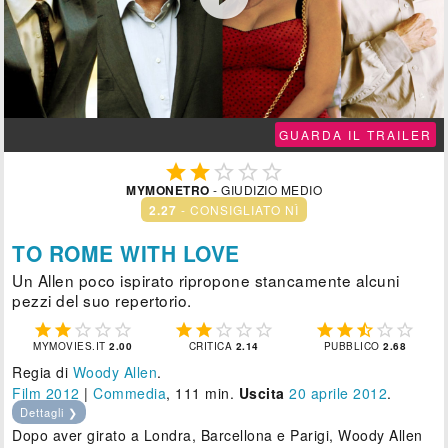
GUARDA IL TRAILER





MYMONETRO
- GIUDIZIO MEDIO
2.27
- CONSIGLIATO NÌ
TO ROME WITH LOVE
Un Allen poco ispirato ripropone stancamente alcuni
pezzi del suo repertorio.















MYMOVIES.IT
2.00
CRITICA
2.14
PUBBLICO
2.68
Regia di
Woody Allen
.
Film 2012
|
Commedia
, 111 min.
Uscita
20
aprile 2012
.
Dettagli ❯
Dopo aver girato a Londra, Barcellona e Parigi, Woody Allen