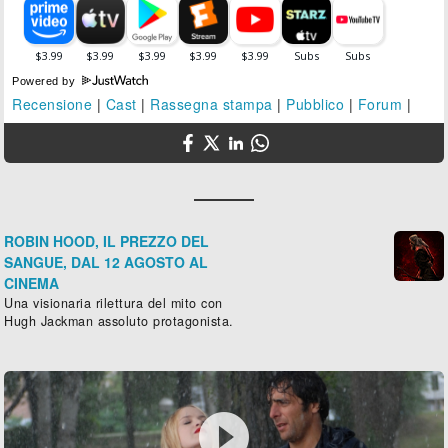
Powered by
Recensione
|
Cast
|
Rassegna stampa
|
Pubblico
|
Forum
|
ROBIN HOOD, IL PREZZO DEL
SANGUE, DAL 12 AGOSTO AL
CINEMA
Una visionaria rilettura del mito con
Hugh Jackman assoluto protagonista.
