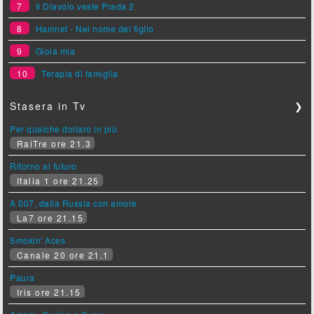
7
Il Diavolo veste Prada 2
8
Hamnet - Nel nome del figlio
9
Gioia mia
10
Terapia di famiglia
Stasera in Tv
❯
Per qualche dollaro in più
RaiTre ore 21.3
Ritorno al futuro
Italia 1 ore 21.25
A 007, dalla Russia con amore
La7 ore 21.15
Smokin' Aces
Canale 20 ore 21.1
Paura
Iris ore 21.15