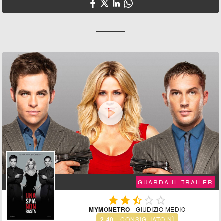

GUARDA IL TRAILER





MYMONETRO
- GIUDIZIO MEDIO
2.40
- CONSIGLIATO NÌ