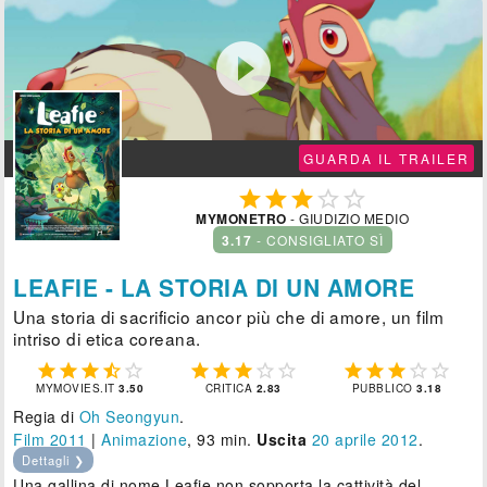

GUARDA IL TRAILER





MYMONETRO
- GIUDIZIO MEDIO
3.17
- CONSIGLIATO SÌ
LEAFIE - LA STORIA DI UN AMORE
Una storia di sacrificio ancor più che di amore, un film
intriso di etica coreana.















MYMOVIES.IT
3.50
CRITICA
2.83
PUBBLICO
3.18
Regia di
Oh Seongyun
.
Film 2011
|
Animazione
, 93 min.
Uscita
20
aprile 2012
.
Dettagli ❯
Una gallina di nome Leafie non sopporta la cattività del