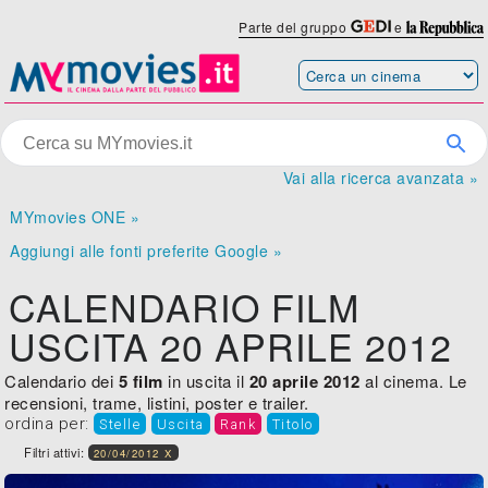
Parte del gruppo
e
Vai alla ricerca avanzata »
MYmovies ONE »
Aggiungi alle fonti preferite Google »
CALENDARIO FILM
USCITA 20 APRILE 2012
Calendario dei
5 film
in uscita il
20 aprile 2012
al cinema. Le
recensioni, trame, listini, poster e trailer.
ordina per:
Stelle
Uscita
Rank
Titolo
Filtri attivi:
20/04/2012 X