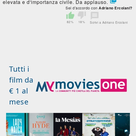

elevata e d'importanza civile. Da applauso.
Sei d'accordo con
Adriano Ercolani?
82%
18%
Scrivi a Adriano Ercolani
Tutti i
film da
€ 1 al
mese