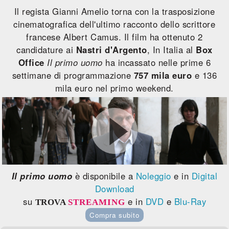
Il regista Gianni Amelio torna con la trasposizione
cinematografica dell'ultimo racconto dello scrittore
francese Albert Camus. Il film ha ottenuto 2
candidature ai
Nastri d'Argento
, In Italia al
Box
Office
Il primo uomo
ha incassato nelle prime 6
settimane di programmazione
757 mila euro
e 136
mila euro nel primo weekend.
Il primo uomo
è disponibile a
Noleggio
e in
Digital
Download
su
e in
DVD
e
Blu-Ray
TROVA
STREAMING
Compra subito