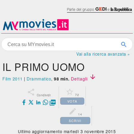
Vai alla ricerca avanzata »
IL PRIMO UOMO

Film 2011
|
Drammatico
,
98 min.
Dettagli


72
Condividi
VOTA


14
SCRIVI
Ultimo aggiornamento martedì 3 novembre 2015