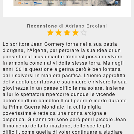
Recensione
di Adriano Ercolani





Lo scrittore Jean Cormery torna nella sua patria
d'origine, l'Algeria, per perorare la sua idea di un
paese in cui musulmani e francesi possano vivere
in armonia come nativi della stessa terra. Ma negli
anni '50 la questione algerina però è ben lontana
dal risolversi in maniera pacifica. L'uomo approfitta
del viaggio per ritrovare sua madre e rivivere la sua
giovinezza in un paese difficile ma solare. Insieme
a lui lo spettatore ripercorre dunque le vicende
dolorose di un bambino il cui padre è morto durante
la Prima Guerra Mondiale, la cui famiglia
poverissima è retta da una nonna arcigna e
dispotica. Gli anni '20 sono però per il piccolo Jean
il momento della formazione, delle scelte più
difficili, come quella di voler continuare a studiare