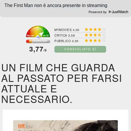
Powered by





MYMOVIES 4,00





CRITICA 3,58





PUBBLICO 3,50
3,77
CONSIGLIATO SÌ
/5
UN FILM CHE GUARDA
AL PASSATO PER FARSI
ATTUALE E
NECESSARIO.