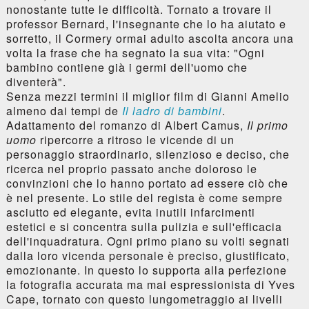
nonostante tutte le difficoltà. Tornato a trovare il
professor Bernard, l'insegnante che lo ha aiutato e
sorretto, il Cormery ormai adulto ascolta ancora una
volta la frase che ha segnato la sua vita: "Ogni
bambino contiene già i germi dell'uomo che
diventerà".
Senza mezzi termini il miglior film di Gianni Amelio
almeno dai tempi de
Il ladro di bambini
.
Adattamento del romanzo di Albert Camus,
Il primo
uomo
ripercorre a ritroso le vicende di un
personaggio straordinario, silenzioso e deciso, che
ricerca nel proprio passato anche doloroso le
convinzioni che lo hanno portato ad essere ciò che
è nel presente. Lo stile del regista è come sempre
asciutto ed elegante, evita inutili infarcimenti
estetici e si concentra sulla pulizia e sull'efficacia
dell'inquadratura. Ogni primo piano su volti segnati
dalla loro vicenda personale è preciso, giustificato,
emozionante. In questo lo supporta alla perfezione
la fotografia accurata ma mai espressionista di Yves
Cape, tornato con questo lungometraggio ai livelli