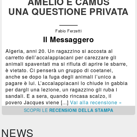
AMELIO E CAMUS
UNA QUESTIONE PRIVATA
Fabio Ferzetti
Il Messaggero
Algeria, anni 20. Un ragazzino si accosta al
carretto dell’accalappiacani per carezzare gli
animali spaventati ma si rifiuta di aprire le sbarre,
è vietato. Ci penserà un gruppo di coetanei,
anche se dopo la fuga degli animali l’unico a
pagare è lui. L’accalappiacani lo chiude in gabbia
per dargli una lezione, un ragazzino gli ruba i
sandali. E a sera, quando rincasa scalzo, il
povero Jacques viene [...]
Vai alla recensione »
SCOPRI
LE
RECENSIONI DELLA STAMPA
NEWS