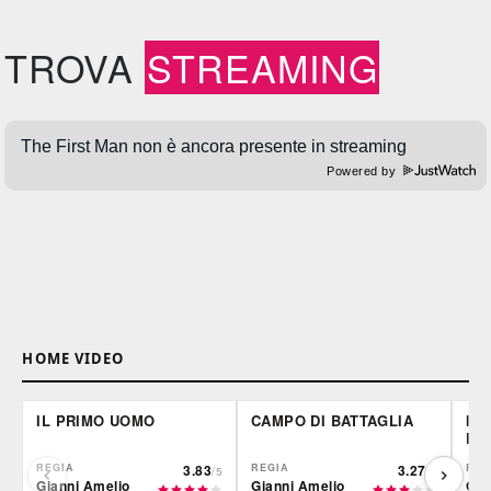
TROVA
STREAMING
Powered by
HOME VIDEO
IL PRIMO UOMO
CAMPO DI BATTAGLIA
IL
FO
REGIA
3.83
REGIA
3.27
REG
/5
/5
Gianni Amelio
Gianni Amelio
Gia