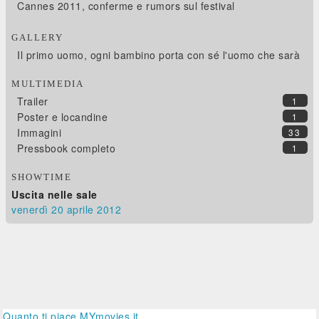
Cannes 2011, conferme e rumors sul festival
GALLERY
Il primo uomo, ogni bambino porta con sé l'uomo che sarà
MULTIMEDIA
Trailer
1
Poster e locandine
1
Immagini
33
Pressbook completo
1
SHOWTIME
Uscita nelle sale
venerdì 20
aprile 2012
Quanto ti piace MYmovies.it