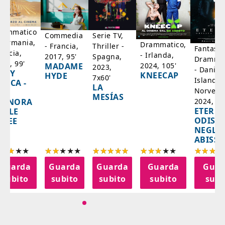
rammatico
Serie TV,
Commedia
 Germania,
Drammatico,
Thriller -
- Francia,
Fantasci
rancia,
- Irlanda,
Spagna,
2017, 95'
Drammat
025, 99'
2024, 105'
MADAME
2023,
- Danim
ADY
KNEECAP
HYDE
7x60'
Islanda,
AZCA -
LA
Norvegi
A
MESÍAS
IGNORA
2024, 10
ETERNA
ELLE
ODISS
INEE
NEGLI
ABISSI
Guarda
Guarda
Guarda
Guarda
Guar
subito
subito
subito
subito
subi