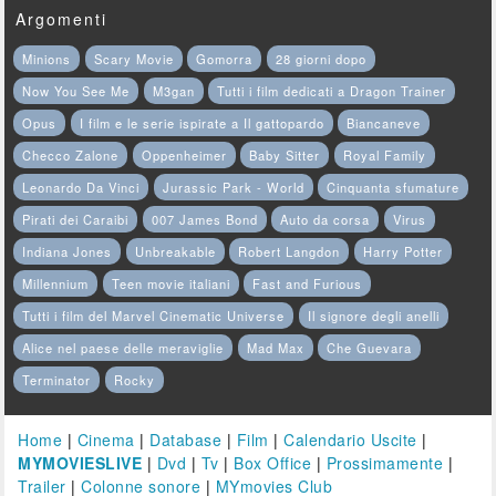
Argomenti
Minions
Scary Movie
Gomorra
28 giorni dopo
Now You See Me
M3gan
Tutti i film dedicati a Dragon Trainer
Opus
I film e le serie ispirate a Il gattopardo
Biancaneve
Checco Zalone
Oppenheimer
Baby Sitter
Royal Family
Leonardo Da Vinci
Jurassic Park - World
Cinquanta sfumature
Pirati dei Caraibi
007 James Bond
Auto da corsa
Virus
Indiana Jones
Unbreakable
Robert Langdon
Harry Potter
Millennium
Teen movie italiani
Fast and Furious
Tutti i film del Marvel Cinematic Universe
Il signore degli anelli
Alice nel paese delle meraviglie
Mad Max
Che Guevara
Terminator
Rocky
Home
|
Cinema
|
Database
|
Film
|
Calendario Uscite
|
MYMOVIESLIVE
|
Dvd
|
Tv
|
Box Office
|
Prossimamente
|
Trailer
|
Colonne sonore
|
MYmovies Club