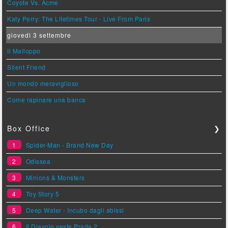
Coyote Vs. Acme
Katy Perry: The Lifetimes Tour - Live From Paris
giovedì 3 settembre
Il Malloppo
Silent Friend
Un mondo meraviglioso
Come rapinare una banca
Box Office
❯
1
Spider-Man - Brand New Day
2
Odissea
3
Minions & Monsters
4
Toy Story 5
5
Deep Water - Incubo dagli abissi
6
Il Diavolo veste Prada 2