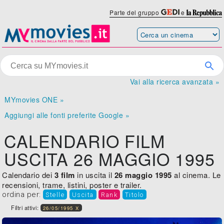
Parte del gruppo
e
Vai alla ricerca avanzata »
MYmovies ONE »
Aggiungi alle fonti preferite Google »
CALENDARIO FILM
USCITA 26 MAGGIO 1995
Calendario dei
3 film
in uscita il
26 maggio 1995
al cinema. Le
recensioni, trame, listini, poster e trailer.
ordina per:
Stelle
Uscita
Rank
Titolo
Filtri attivi:
26/05/1995 X