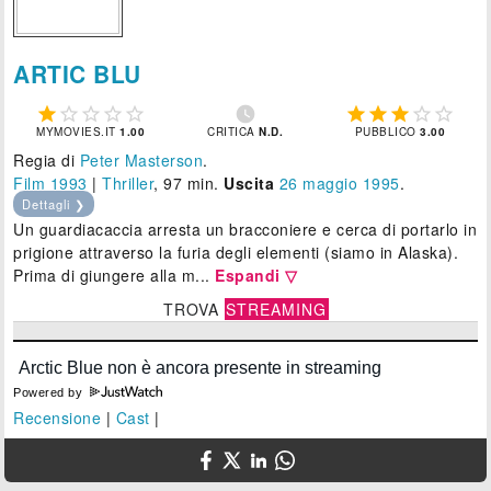
ARTIC BLU











MYMOVIES.IT
1.00
CRITICA
N.D.
PUBBLICO
3.00
Regia di
Peter Masterson
.
Film 1993
|
Thriller
, 97 min.
Uscita
26
maggio 1995
.
Dettagli ❯
Un guardiacaccia arresta un bracconiere e cerca di portarlo in
prigione attraverso la furia degli elementi (siamo in Alaska).
Prima di giungere alla m...
Espandi ▽
TROVA
STREAMING
Powered by
Recensione
|
Cast
|