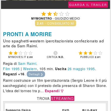
GUARDA IL TRAILER





MYMONETRO
- GIUDIZIO MEDIO
2.41
- CONSIGLIATO NÌ
PRONTI A MORIRE
Uno spaghetti-western ipercitazionista confezionato ad
arte da Sam Raimi.











MYMOVIES.IT
2.00
CRITICA
N.D.
PUBBLICO
2.81
Regia di
Sam Raimi
.
Film 1995
|
Western
, 105 min.
Uscita
26
maggio 1995
.
Ragazzi +16
.
Dettagli ❯
Raimi costruisce un film ipercitazionista (Sergio Leone è il più
saccheggiato) con il pretesto della presenza di Sharon Stone.
L'idea del torneo tra p...
Espandi ▽
TROVA
STREAMING
Supporto fisico
DVD
BLU-RAY