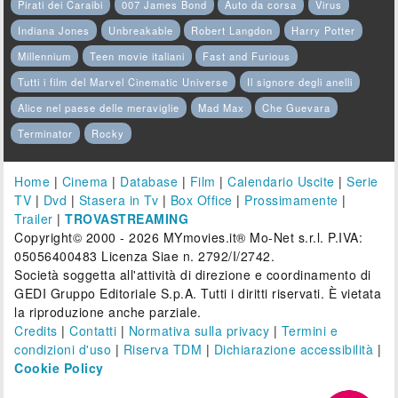
Pirati dei Caraibi
007 James Bond
Auto da corsa
Virus
Indiana Jones
Unbreakable
Robert Langdon
Harry Potter
Millennium
Teen movie italiani
Fast and Furious
Tutti i film del Marvel Cinematic Universe
Il signore degli anelli
Alice nel paese delle meraviglie
Mad Max
Che Guevara
Terminator
Rocky
Home
|
Cinema
|
Database
|
Film
|
Calendario Uscite
|
Serie
TV
|
Dvd
|
Stasera in Tv
|
Box Office
|
Prossimamente
|
Trailer
|
TROVASTREAMING
Copyright© 2000 - 2026 MYmovies.it® Mo-Net s.r.l. P.IVA:
05056400483 Licenza Siae n. 2792/I/2742.
Società soggetta all'attività di direzione e coordinamento di
GEDI Gruppo Editoriale S.p.A. Tutti i diritti riservati. È vietata
la riproduzione anche parziale.
Credits
|
Contatti
|
Normativa sulla privacy
|
Termini e
condizioni d'uso
|
Riserva TDM
|
Dichiarazione accessibilità
|
Cookie Policy