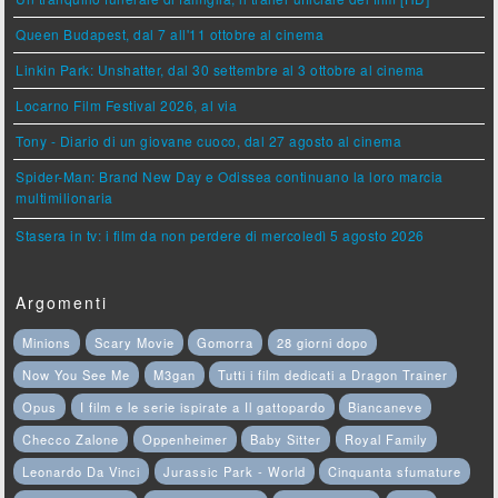
Queen Budapest, dal 7 all'11 ottobre al cinema
Linkin Park: Unshatter, dal 30 settembre al 3 ottobre al cinema
Locarno Film Festival 2026, al via
Tony - Diario di un giovane cuoco, dal 27 agosto al cinema
Spider-Man: Brand New Day e Odissea continuano la loro marcia
multimilionaria
Stasera in tv: i film da non perdere di mercoledì 5 agosto 2026
Argomenti
Minions
Scary Movie
Gomorra
28 giorni dopo
Now You See Me
M3gan
Tutti i film dedicati a Dragon Trainer
Opus
I film e le serie ispirate a Il gattopardo
Biancaneve
Checco Zalone
Oppenheimer
Baby Sitter
Royal Family
Leonardo Da Vinci
Jurassic Park - World
Cinquanta sfumature