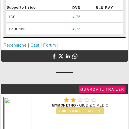
Supporto fisico
DVD
BLU-RAY
IBS
4,75
-
Feltrinelli
4,75
-
Recensione
|
Cast
|
Forum
|
GUARDA IL TRAILER





MYMONETRO
- GIUDIZIO MEDIO
2.00
- CONSIGLIATO NÌ