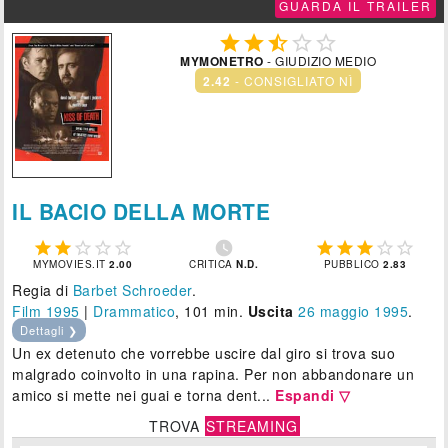
GUARDA IL TRAILER





MYMONETRO
- GIUDIZIO MEDIO
2.42
- CONSIGLIATO NÌ
IL BACIO DELLA MORTE











MYMOVIES.IT
2.00
CRITICA
N.D.
PUBBLICO
2.83
Regia di
Barbet Schroeder
.
Film 1995
|
Drammatico
, 101 min.
Uscita
26
maggio 1995
.
Dettagli ❯
Un ex detenuto che vorrebbe uscire dal giro si trova suo
malgrado coinvolto in una rapina. Per non abbandonare un
amico si mette nei guai e torna dent...
Espandi ▽
TROVA
STREAMING