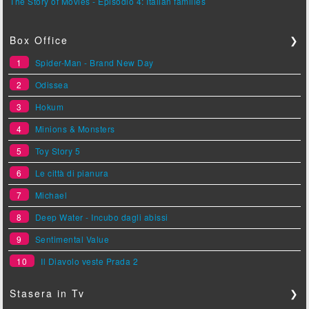
The Story of Movies - Episodio 4: Italian families
Box Office
❯
1
Spider-Man - Brand New Day
2
Odissea
3
Hokum
4
Minions & Monsters
5
Toy Story 5
6
Le città di pianura
7
Michael
8
Deep Water - Incubo dagli abissi
9
Sentimental Value
10
Il Diavolo veste Prada 2
Stasera in Tv
❯