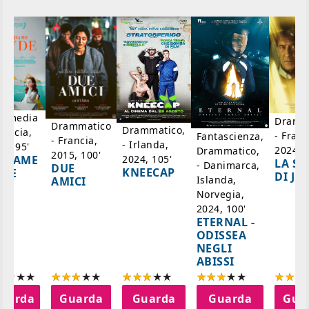
mmedia
Dramm
Drammatico
Drammatico,
rancia,
- Franc
Fantascienza,
- Francia,
- Irlanda,
17, 95'
2024, 7
Drammatico,
2015, 100'
2024, 105'
ADAME
LA SC
- Danimarca,
DUE
KNEECAP
YDE
DI JO
Islanda,
AMICI
Norvegia,
2024, 100'
ETERNAL -
ODISSEA
NEGLI
ABISSI
uarda
Guarda
Guarda
Guarda
Gua