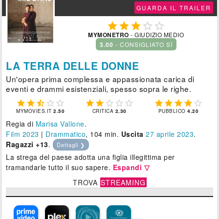
GUARDA IL TRAILER





MYMONETRO
- GIUDIZIO MEDIO
3.00
- CONSIGLIATO SÌ
LA TERRA DELLE DONNE
Un'opera prima complessa e appassionata carica di
eventi e drammi esistenziali, spesso sopra le righe.















MYMOVIES.IT
2.50
CRITICA
2.30
PUBBLICO
4.20
Regia di
Marisa Vallone
.
Film 2023
|
Drammatico
, 104 min.
Uscita
27
aprile 2023
.
Ragazzi +13
.
Dettagli ❯
La strega del paese adotta una figlia illegittima per
tramandarle tutto il suo sapere.
Espandi ▽
TROVA
STREAMING