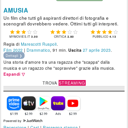
AMUSIA
Un film che tutti gli aspiranti direttori di fotografia e
scenografi dovrebbero vedere. Ottimi tutti gli interpreti.















MYMOVIES.IT
3.00
CRITICA
2.80
PUBBLICO
4.13
Regia di
Marescotti Ruspoli
.
Film 2022
|
Drammatico
, 91 min.
Uscita
27
aprile 2023
.
Dettagli ❯
Una storia d'amore tra una ragazza che "scappa" dalla
musica e un ragazzo che "sopravvive" grazie alla musica.
Espandi ▽
TROVA
STREAMING
Powered by
Recensione
|
Cast
|
Rassegna stampa
|