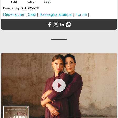
Powered by
Recensione
|
Cast
|
Rassegna stampa
|
Forum
|
