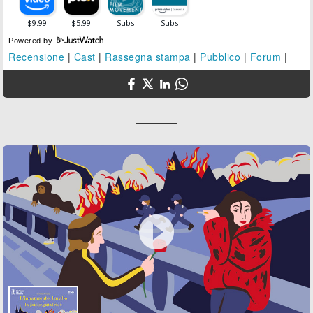
Powered by
Recensione
|
Cast
|
Rassegna stampa
|
Pubblico
|
Forum
|
