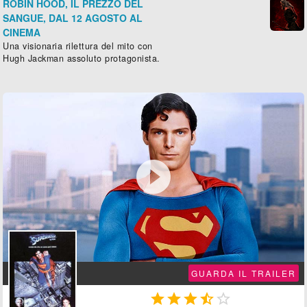
ROBIN HOOD, IL PREZZO DEL
SANGUE, DAL 12 AGOSTO AL
CINEMA
Una visionaria rilettura del mito con
Hugh Jackman assoluto protagonista.

GUARDA IL TRAILER




