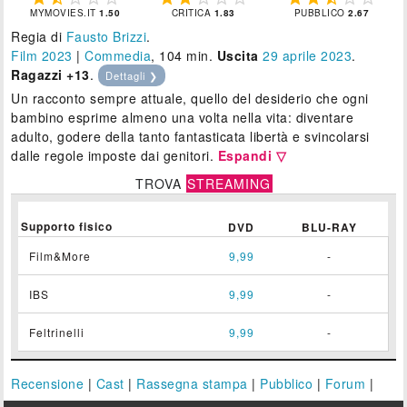
MYMOVIES.IT
1.50
CRITICA
1.83
PUBBLICO
2.67
Regia di
Fausto Brizzi
.
Film 2023
|
Commedia
, 104 min.
Uscita
29
aprile 2023
.
Ragazzi +13
.
Dettagli ❯
Un racconto sempre attuale, quello del desiderio che ogni
bambino esprime almeno una volta nella vita: diventare
adulto, godere della tanto fantasticata libertà e svincolarsi
dalle regole imposte dai genitori.
Espandi ▽
TROVA
STREAMING
Supporto fisico
DVD
BLU-RAY
Film&More
9,99
-
IBS
9,99
-
Feltrinelli
9,99
-
Recensione
|
Cast
|
Rassegna stampa
|
Pubblico
|
Forum
|