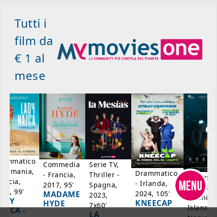
Tutti i
film da
€ 1 al
mese
rammatico
Serie TV,
Commedia
 Germania,
Drammatico,
Thriller -
- Francia,
Fantasci
rancia,
- Irlanda,
Spagna,
2017, 95'
Drammat
025, 99'
2024, 105'
MADAME
2023,
- Danim
ADY
KNEECAP
HYDE
7x60'
Islanda,
AZCA -
LA