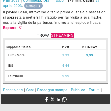
Film 2023
|
Commedia
,
Drammatico
- 179 min.
Uscita
27
aprile 2023
.
Dettagli ❯
Il pavido Beau, introverso e facile preda di ansie e ossessioni,
si appresta a mettersi in viaggio per far visita a sua madre;
ma, alla vigilia della partenza, intorno a lui esplode il caos.
Espandi ▽
TROVA
STREAMING
Supporto fisico
DVD
BLU-RAY
Film&More
9,99
9,99
IBS
9,99
-
Feltrinelli
9,99
-
Recensione
|
Cast
|
Rassegna stampa
|
Pubblico
|
Forum
|