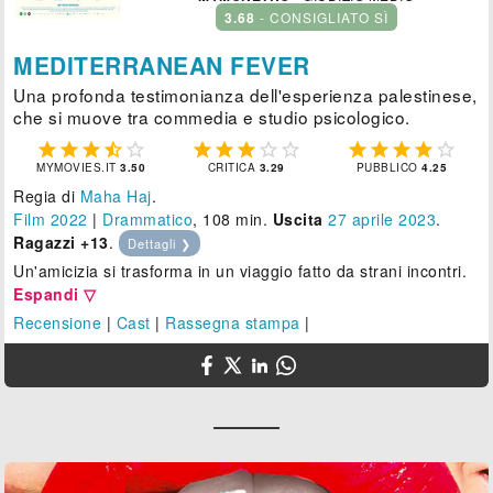
3.68
- CONSIGLIATO SÌ
MEDITERRANEAN FEVER
Una profonda testimonianza dell'esperienza palestinese,
che si muove tra commedia e studio psicologico.















MYMOVIES.IT
3.50
CRITICA
3.29
PUBBLICO
4.25
Regia di
Maha Haj
.
Film 2022
|
Drammatico
, 108 min.
Uscita
27
aprile 2023
.
Ragazzi +13
.
Dettagli ❯
Un'amicizia si trasforma in un viaggio fatto da strani incontri.
Espandi ▽
Recensione
|
Cast
|
Rassegna stampa
|