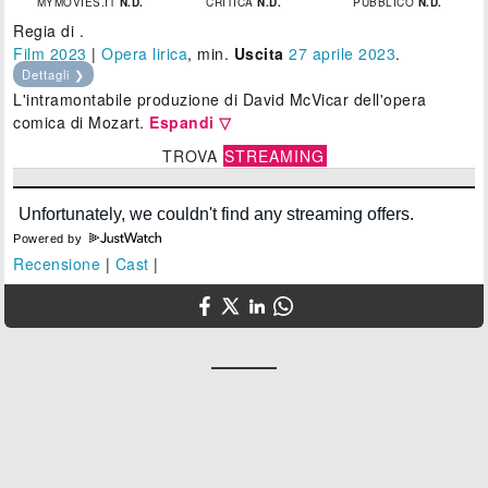
MYMOVIES.IT
N.D.
CRITICA
N.D.
PUBBLICO
N.D.
Regia di .
Film 2023
|
Opera lirica
, min.
Uscita
27
aprile 2023
.
Dettagli ❯
L'intramontabile produzione di David McVicar dell'opera
comica di Mozart.
Espandi ▽
TROVA
STREAMING
Powered by
Recensione
|
Cast
|