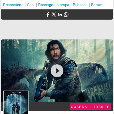
Recensione
|
Cast
|
Rassegna stampa
|
Pubblico
|
Forum
|

GUARDA IL TRAILER