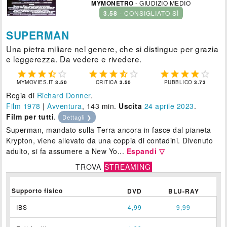
MYMONETRO
- GIUDIZIO MEDIO
3.58
- CONSIGLIATO SÌ
SUPERMAN
Una pietra miliare nel genere, che si distingue per grazia
e leggerezza. Da vedere e rivedere.















MYMOVIES.IT
3.50
CRITICA
3.50
PUBBLICO
3.73
Regia di
Richard Donner
.
Film 1978
|
Avventura
, 143 min.
Uscita
24
aprile 2023
.
Film per tutti
.
Dettagli ❯
Superman, mandato sulla Terra ancora in fasce dal pianeta
Krypton, viene allevato da una coppia di contadini. Divenuto
adulto, si fa assumere a New Yo...
Espandi ▽
TROVA
STREAMING
Supporto fisico
DVD
BLU-RAY
IBS
4,99
9,99