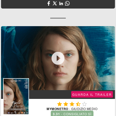

GUARDA IL TRAILER





MYMONETRO
- GIUDIZIO MEDIO
3.31
- CONSIGLIATO SÌ