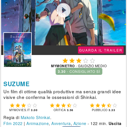

GUARDA IL TRAILER





MYMONETRO
- GIUDIZIO MEDIO
3.30
- CONSIGLIATO SÌ
SUZUME
Un film di ottime qualità produttive ma senza grandi idee
visive che conferma le ossessioni di Shinkai.















MYMOVIES.IT
3.00
CRITICA
3.56
PUBBLICO
3.33
Regia di
Makoto Shinkai
.
Film 2022
|
Animazione
,
Avventura
,
Azione
- 122 min.
Uscita