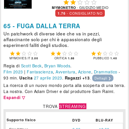





MYMONETRO
- GIUDIZIO MEDIO
1.76
- CONSIGLIATO NO
65 - FUGA DALLA TERRA
Un patchwork di diverse idee che va in pezzi,
affascinante solo per chi è appassionato degli
esperimenti falliti degli studios.















MYMOVIES.IT
2.00
CRITICA
1.88
PUBBLICO
1.40
Regia di
Scott Beck
,
Bryan Woods
.
Film 2023
|
Fantascienza
,
Avventura
,
Azione
,
Drammatico
-
93 min.
Uscita
27
aprile 2023
.
Ragazzi +13
.
Dettagli ❯
La ricerca di un nuovo mondo porta alla scoperta di una terra.
La nostra. Con Adam Driver e dal produttore Sam Raimi.
Espandi ▽
TROVA
STREAMING
Supporto fisico
DVD
BLU-RAY