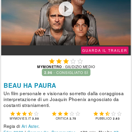

GUARDA IL TRAILER





MYMONETRO
- GIUDIZIO MEDIO
2.96
- CONSIGLIATO SÌ
BEAU HA PAURA
Un film personale e visionario sorretto dalla coraggiosa
interpretazione di un Joaquin Phoenix angosciato da
costanti straniamenti.















MYMOVIES.IT
3.50
CRITICA
2.75
PUBBLICO
2.63
Regia di
Ari Aster
.