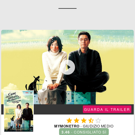

GUARDA IL TRAILER





MYMONETRO
- GIUDIZIO MEDIO
3.46
- CONSIGLIATO SÌ