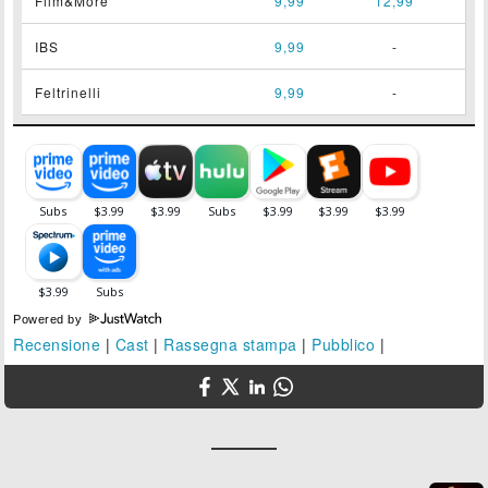
Film&More
9,99
12,99
IBS
9,99
-
Feltrinelli
9,99
-
Powered by
Recensione
|
Cast
|
Rassegna stampa
|
Pubblico
|