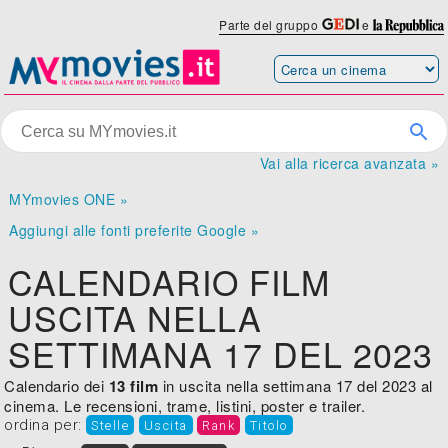
Parte del gruppo
e
Vai alla ricerca avanzata »
MYmovies ONE »
Aggiungi alle fonti preferite Google »
CALENDARIO FILM
USCITA NELLA
SETTIMANA 17 DEL 2023
Calendario dei
13 film
in uscita nella settimana 17 del 2023 al
cinema. Le recensioni, trame, listini, poster e trailer.
ordina per:
Stelle
Uscita
Rank
Titolo