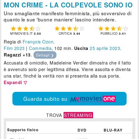
MON CRIME - LA COLPEVOLE SONO IO
Uno smagliante manifesto femminista, più sovversivo di
quanto le sue 'buone maniere' lascino intendere.















MYMOVIES.IT
3.50
CRITICA
3.44
PUBBLICO
3.41
Regia di
François Ozon
.
Film 2023
|
Commedia
, 102 min.
Uscita
25
aprile 2023
.
Ragazzi +13
.
Dettagli ❯
Accusata di omicidio, Madeleine Verdier dimostra che il fatto
è avvenuto solo per legittima difesa. Viene assolta e diventa
una star, finché la verità non si presenta alla sua porta.
Espandi ▽
Guarda subito su
TROVA
STREAMING
Supporto fisico
DVD
BLU-RAY