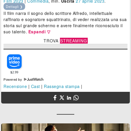
Film 2023
|
Commedia
, min.
Uscita
27
aprile 2023
.
Dettagli ❯
Il film narra il sogno dello scrittore Alfredo, intellettuale
raffinato e sognatore squattrinato, di veder realizzata una sua
storia sul grande schermo e avere finalmente riconosciuto il
suo talento.
Espandi ▽
TROVA
STREAMING
Powered by
Recensione
|
Cast
|
Rassegna stampa
|