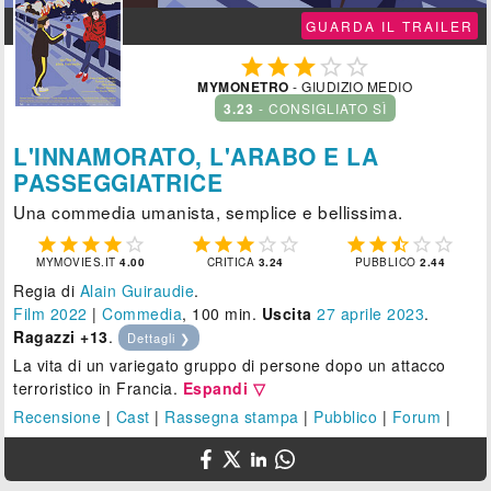
GUARDA IL TRAILER





MYMONETRO
- GIUDIZIO MEDIO
3.23
- CONSIGLIATO SÌ
L'INNAMORATO, L'ARABO E LA
PASSEGGIATRICE
Una commedia umanista, semplice e bellissima.















MYMOVIES.IT
4.00
CRITICA
3.24
PUBBLICO
2.44
Regia di
Alain Guiraudie
.
Film 2022
|
Commedia
, 100 min.
Uscita
27
aprile 2023
.
Ragazzi +13
.
Dettagli ❯
La vita di un variegato gruppo di persone dopo un attacco
terroristico in Francia.
Espandi ▽
Recensione
|
Cast
|
Rassegna stampa
|
Pubblico
|
Forum
|