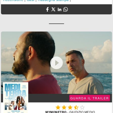

GUARDA IL TRAILER





MYMONETRO
- GIUDIZIO MEDIO