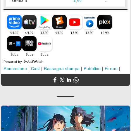
Feltrinelli
4,99
-
Powered by
Recensione
|
Cast
|
Rassegna stampa
|
Pubblico
|
Forum
|