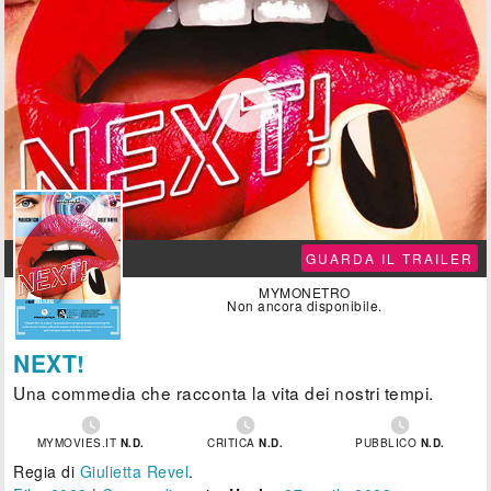

GUARDA IL TRAILER
MYMONETRO
Non ancora disponibile.
NEXT!
Una commedia che racconta la vita dei nostri tempi.



MYMOVIES.IT
N.D.
CRITICA
N.D.
PUBBLICO
N.D.
Regia di
Giulietta Revel
.