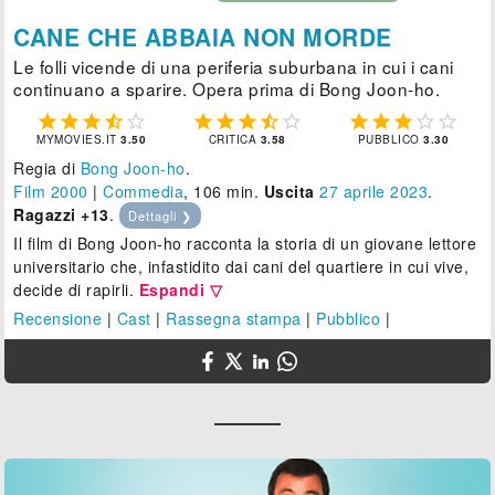
CANE CHE ABBAIA NON MORDE
Le folli vicende di una periferia suburbana in cui i cani
continuano a sparire. Opera prima di Bong Joon-ho.















MYMOVIES.IT
3.50
CRITICA
3.58
PUBBLICO
3.30
Regia di
Bong Joon-ho
.
Film 2000
|
Commedia
, 106 min.
Uscita
27
aprile 2023
.
Ragazzi +13
.
Dettagli ❯
Il film di Bong Joon-ho racconta la storia di un giovane lettore
universitario che, infastidito dai cani del quartiere in cui vive,
decide di rapirli.
Espandi ▽
Recensione
|
Cast
|
Rassegna stampa
|
Pubblico
|