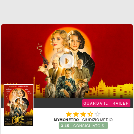

GUARDA IL TRAILER





MYMONETRO
- GIUDIZIO MEDIO
3.45
- CONSIGLIATO SÌ