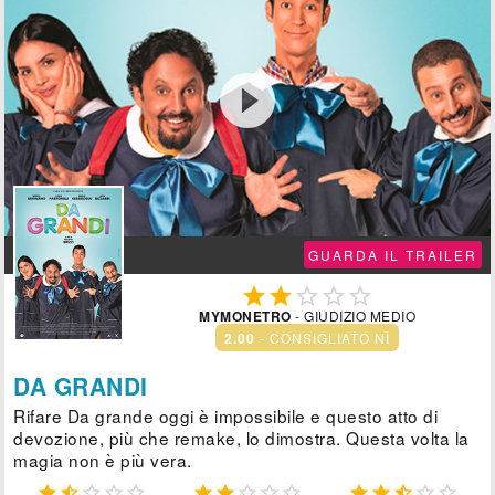

GUARDA IL TRAILER





MYMONETRO
- GIUDIZIO MEDIO
2.00
- CONSIGLIATO NÌ
DA GRANDI
Rifare Da grande oggi è impossibile e questo atto di
devozione, più che remake, lo dimostra. Questa volta la
magia non è più vera.














