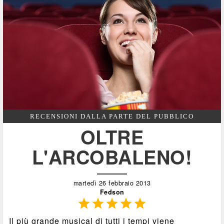
RECENSIONI DALLA PARTE DEL PUBBLICO
OLTRE
L'ARCOBALENO!
martedì 26 febbraio 2013
Fedson





Il più grande musical di tutti i tempi viene