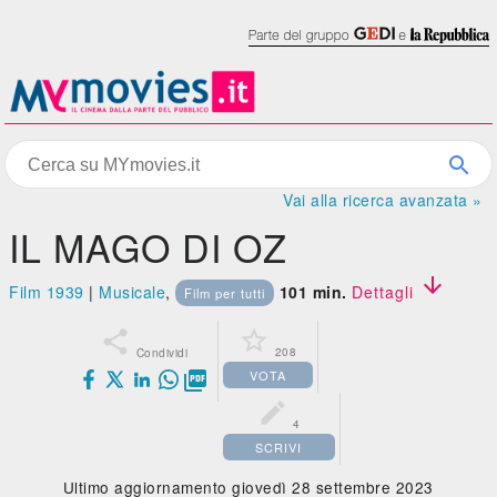
Vai alla ricerca avanzata »
IL MAGO DI OZ

Film 1939
|
Musicale
,
101 min.
Dettagli
Film per tutti


208
Condividi
VOTA


4
SCRIVI
Ultimo aggiornamento giovedì 28 settembre 2023