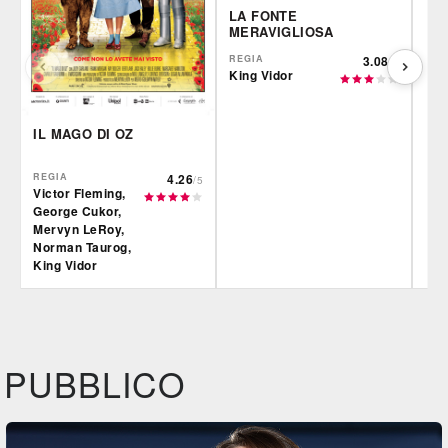
LA FONTE
MERAVIGLIOSA
REGIA
3.08
/5
King Vidor
IL MAGO DI OZ
REGIA
4.26
/5
Victor Fleming,
George Cukor,
Mervyn LeRoy,
Norman Taurog,
King Vidor
IBS
IBS
IBS
DVD
BR
DVD
Feltrinelli
Feltrinelli
Felt
DVD
DVD
PUBBLICO