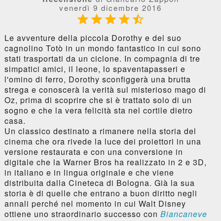
venerdì 9 dicembre 2016





Le avventure della piccola Dorothy e del suo
cagnolino Totò in un mondo fantastico in cui sono
stati trasportati da un ciclone. In compagnia di tre
simpatici amici, il leone, lo spaventapasseri e
l'omino di ferro, Dorothy sconfiggerà una brutta
strega e conoscerà la verità sul misterioso mago di
Oz, prima di scoprire che si è trattato solo di un
sogno e che la vera felicità sta nel cortile dietro
casa.
Un classico destinato a rimanere nella storia del
cinema che ora rivede la luce dei proiettori in una
versione restaurata e con una conversione in
digitale che la Warner Bros ha realizzato in 2 e 3D,
in italiano e in lingua originale e che viene
distribuita dalla Cineteca di Bologna. Già la sua
storia è di quelle che entrano a buon diritto negli
annali perché nel momento in cui Walt Disney
ottiene uno straordinario successo con
Biancaneve