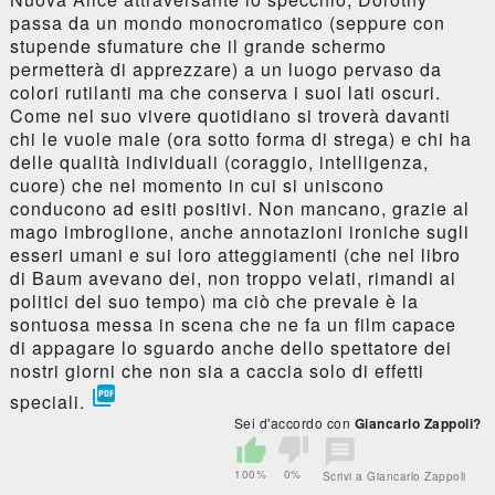
passa da un mondo monocromatico (seppure con
stupende sfumature che il grande schermo
permetterà di apprezzare) a un luogo pervaso da
colori rutilanti ma che conserva i suoi lati oscuri.
Come nel suo vivere quotidiano si troverà davanti
chi le vuole male (ora sotto forma di strega) e chi ha
delle qualità individuali (coraggio, intelligenza,
cuore) che nel momento in cui si uniscono
conducono ad esiti positivi. Non mancano, grazie al
mago imbroglione, anche annotazioni ironiche sugli
esseri umani e sui loro atteggiamenti (che nel libro
di Baum avevano dei, non troppo velati, rimandi ai
politici del suo tempo) ma ciò che prevale è la
sontuosa messa in scena che ne fa un film capace
di appagare lo sguardo anche dello spettatore dei
nostri giorni che non sia a caccia solo di effetti

speciali.
Sei d'accordo con
Giancarlo Zappoli?
100%
0%
Scrivi a Giancarlo Zappoli