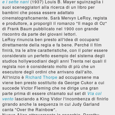
e i sette nani
(1937) Louis B. Mayer sguinzaglia i
suoi sceneggiatori alla ricerca di un libro per
bambini che possa essere adattato
cinematograficamente. Sarà Mervyn LeRoy, regista
e produttore, a proporgli il romanzo "Il mago di Oz"
di Frank Baum pubblicato nel 1900 con grande
riscontro da parte dei giovani lettori.
LeRoy rinuncia ben presto all'idea di occuparsi
direttamente della regia e fa bene. Perché il film
finirà, tra le altre caratteristiche, con il poter essere
considerato un perfetto esempio del sistema degli
studios hollywoodiani degli anni Trenta nei quali il
regista non è considerato molto di più che un
esecutore degli ordini che arrivano dall'alto.
All'inizio è
Richard Thorpe
ad occuparsene ma
viene ben presto sostituito da George Cukor a cui
succede Victor Fleming che ne dirige una gran
parte prima di essere chiamato sul set di
Via col
vento
lasciando a King Vidor l'incombenza di finirlo
girando anche la sequenza in cui Judy Garland
canta "Over the Rainbow".
Nuova Alice attraversante lo specchio, Dorothy