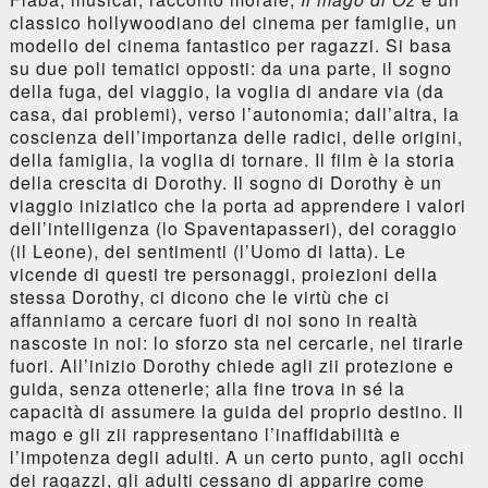
classico hollywoodiano del cinema per famiglie, un
modello del cinema fantastico per ragazzi. Si basa
su due poli tematici opposti: da una parte, il sogno
della fuga, del viaggio, la voglia di andare via (da
casa, dai problemi), verso l’autonomia; dall’altra, la
coscienza dell’importanza delle radici, delle origini,
della famiglia, la voglia di tornare. Il film è la storia
della crescita di Dorothy. Il sogno di Dorothy è un
viaggio iniziatico che la porta ad apprendere i valori
dell’intelligenza (lo Spaventapasseri), del coraggio
(il Leone), dei sentimenti (l’Uomo di latta). Le
vicende di questi tre personaggi, proiezioni della
stessa Dorothy, ci dicono che le virtù che ci
affanniamo a cercare fuori di noi sono in realtà
nascoste in noi: lo sforzo sta nel cercarle, nel tirarle
fuori. All’inizio Dorothy chiede agli zii protezione e
guida, senza ottenerle; alla fine trova in sé la
capacità di assumere la guida del proprio destino. Il
mago e gli zii rappresentano l’inaffidabilità e
l’impotenza degli adulti. A un certo punto, agli occhi
dei ragazzi, gli adulti cessano di apparire come