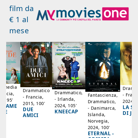
film da
€ 1 al
mese
mmedia
Dramm
Drammatico
Drammatico,
rancia,
- Franc
Fantascienza,
- Francia,
- Irlanda,
17, 95'
2024, 7
Drammatico,
2015, 100'
2024, 105'
ADAME
LA SC
- Danimarca,
DUE
KNEECAP
YDE
DI JO
Islanda,
AMICI
Norvegia,
2024, 100'
ETERNAL -