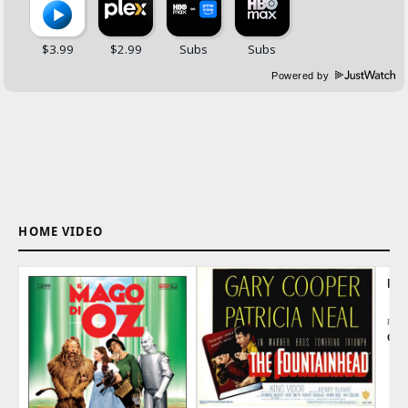
Powered by
HOME VIDEO
FA
REG
Geo