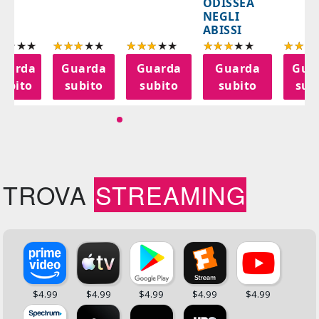
ODISSEA
NEGLI
ABISSI
uarda
Guarda
Guarda
Guarda
Gua
subito
subito
subito
subito
sub
TROVA
STREAMING