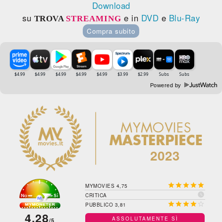
Download
su
e in
DVD
e
Blu-Ray
TROVA
STREAMING
Compra subito
Powered by
2023





MYMOVIES 4,75

CRITICA





PUBBLICO 3,81
4,28
ASSOLUTAMENTE SÌ
/5