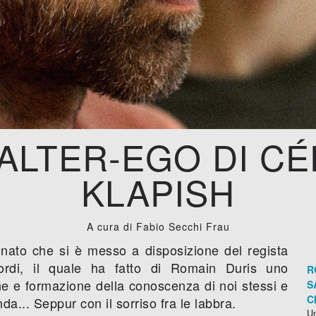
 ALTER-EGO DI CÉ
KLAPISH
A cura di Fabio Secchi Frau
finato che si è messo a disposizione del regista
ordi, il quale ha fatto di Romain Duris uno
R
e e formazione della conoscenza di noi stessi e
S
C
a... Seppur con il sorriso fra le labbra.
Un