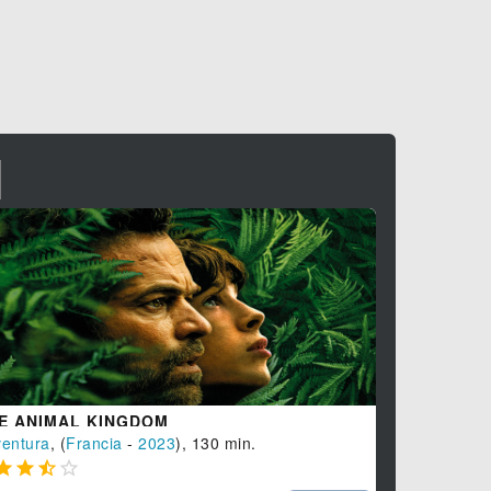
I
PARIGI
Commedia
, 




E ANIMAL KINGDOM
entura
, (
Francia
-
2023
), 130 min.



