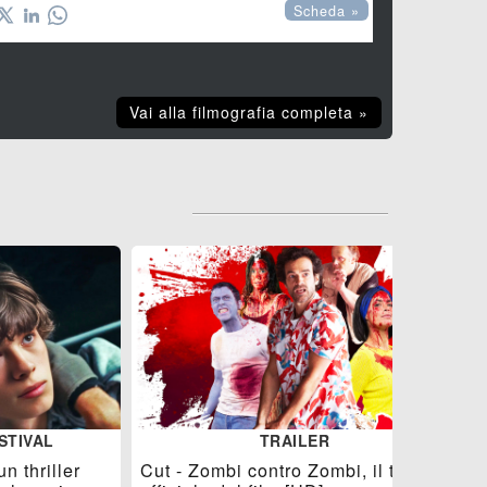
Scheda »
Vai alla filmografia completa »
STIVAL
TRAILER
 thriller
Cut - Zombi contro Zombi, il trailer
E