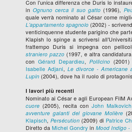
Con l'unica differenza che Duris lo insta
in
(1996),
Ognuno cerca il suo gatto
Peu
quale verrà nominato al César come miglio
(2002) - scrivend
L'appartamento spagnolo
venticinquenne studente parigino che part
Klapish lo spinge a scriversi all'Universi
frattempo Duris si impegna con pelli
(1997, e altra candidatur
straniero pazzo
con
Gérard Depardieu
,
(2001)
Pollicino
Isabelle Adjani
,
Le divorce - Americane a
(2004), dove ha il ruolo di protagonis
Lupin
I lavori più recenti
Nominato ai César e agli European FilM A
(2005), recita con
John Malkovich
cuore
(2
avventure galanti del giovane Molière
Klapisch
,
(2009) di
Patrice C
Persécution
Diretto da
Michel Gondry
in
Mood Indigo - 