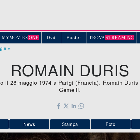
Dvd
Poster
MYMOVIE
S
ONE
TROV
A
STREAMING
ogle »
ROMAIN DURIS
o il 28 maggio 1974 a Parigi (Francia). Romain Duris
Gemelli.
News
Stampa
Foto