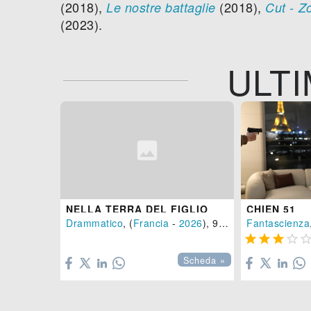
(2018),
(2018),
Le nostre battaglie
Cut - Z
(2023).
ULTI
NELLA TERRA DEL FIGLIO
CHIEN 51
Drammatico
, (
Francia
-
2026
), 97 min.
Fantascienza





Scheda »