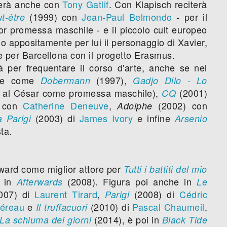
urerà anche con
Tony Gatlif
. Con Klapisch reciterà
(1999) con
Jean-Paul Belmondo
- per il
t-être
r promessa maschile - e il piccolo cult europeo
o appositamente per lui il personaggio di Xavier,
e per Barcellona con il progetto Erasmus.
tà per frequentare il corso d'arte, anche se nel
cole come
(1997),
Dobermann
Gadjo Dilo - Lo
a al César come promessa maschile),
(2001)
CQ
 con
Catherine Deneuve
,
(2002) con
Adolphe
(2003) di
James Ivory
e infine
 Parigi
Arsenio
ta.
ward come miglior attore per
Tutti i battiti del mio
in
(2008). Figura poi anche in
Afterwards
Le
007) di
Laurent Tirard
,
(2008) di
Cédric
Parigi
héreau
e
(2010) di
Pascal Chaumeil
.
Il truffacuori
(2014), è poi in
La schiuma dei giorni
Black Tide