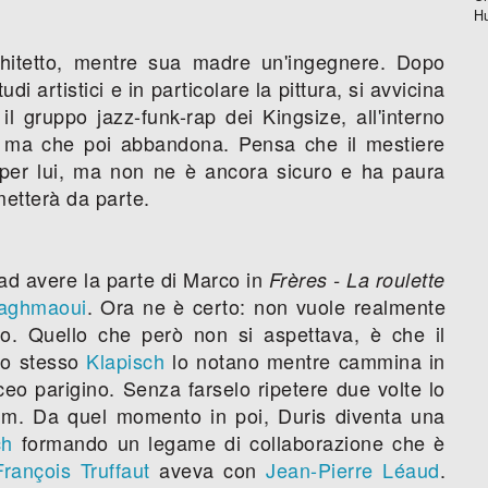
H
hitetto, mentre sua madre un'ingegnere. Dopo
di artistici e in particolare la pittura, si avvicina
l gruppo jazz-funk-rap dei Kingsize, all'interno
a, ma che poi abbandona. Pensa che il mestiere
 per lui, ma non ne è ancora sicuro e ha paura
metterà da parte.
ad avere la parte di Marco in
Frères - La roulette
Taghmaoui
. Ora ne è certo: non vuole realmente
io. Quello che però non si aspettava, è che il
lo stesso
Klapisch
lo notano mentre cammina in
eo parigino. Senza farselo ripetere due volte lo
film. Da quel momento in poi, Duris diventa una
ch
formando un legame di collaborazione che è
François Truffaut
aveva con
Jean-Pierre Léaud
.