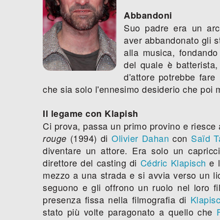
Abbandoni
Suo padre era un arc
aver abbandonato gli stu
alla musica, fondando i
del quale è batterist
d'attore potrebbe fare
che sia solo l'ennesimo desiderio che poi 
Il legame con Klapish
Ci prova, passa un primo provino e riesce 
(1994) di
Olivier Dahan
con
Saïd 
rouge
diventare un attore. Era solo un capricc
direttore del casting di
Cédric Klapisch
e 
mezzo a una strada e si avvia verso un lic
seguono e gli offrono un ruolo nel loro 
presenza fissa nella filmografia di
Klapis
stato più volte paragonato a quello che