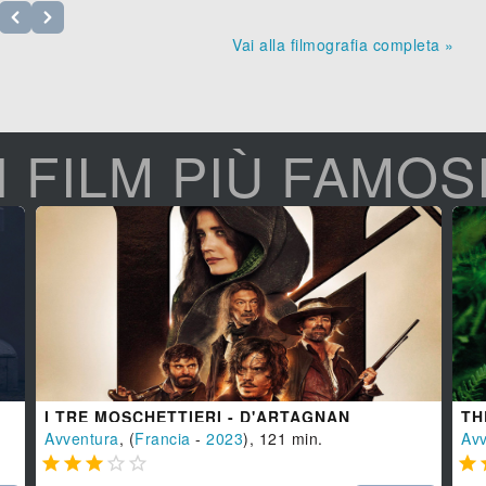
Vai alla filmografia completa »
I FILM PIÙ FAMOS
I TRE MOSCHETTIERI - D'ARTAGNAN
TH
Avventura
, (
Francia
-
2023
), 121 min.
Avv





