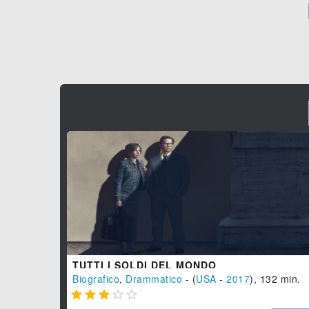
TUTTI I SOLDI DEL MONDO
Biografico
,
Drammatico
- (
USA
-
2017
), 132 min.




