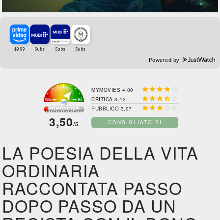
Powered by





MYMOVIES 4,00





CRITICA 3,42





PUBBLICO 3,07
3,50
CONSIGLIATO SÌ
/5
LA POESIA DELLA VITA
ORDINARIA
RACCONTATA PASSO
DOPO PASSO DA UN