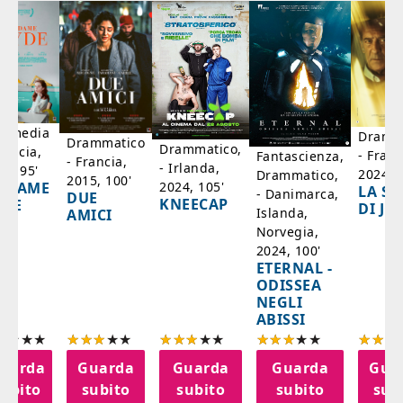
mmedia
Dramm
Drammatico
Drammatico,
rancia,
- Franc
Fantascienza,
- Francia,
- Irlanda,
17, 95'
2024, 7
Drammatico,
2015, 100'
2024, 105'
ADAME
LA SC
- Danimarca,
DUE
KNEECAP
YDE
DI JO
Islanda,
AMICI
Norvegia,
2024, 100'
ETERNAL -
ODISSEA
NEGLI
ABISSI
uarda
Guarda
Guarda
Guarda
Gua
subito
subito
subito
subito
sub