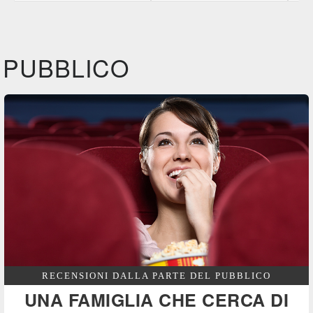
CG | tv
Film&More
IBS
DVD
DVD
IBS
IBS
Felt
DVD
DVD
PUBBLICO
Feltrinelli
DVD
RECENSIONI DALLA PARTE DEL PUBBLICO
UNA FAMIGLIA CHE CERCA DI