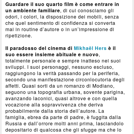
Guardare il suo quarto film è come entrare in
un ambiente familiare
, di cui conosciamo gli
odori, i colori, la disposizione dei mobili, senza
che quel sentimento di confidenza si converta
mai in routine d’autore o in un’impressione di
ripetizione.
Il paradosso del cinema di
Mikhaël Hers
è il
suo essere insieme abituale e nuovo
,
totalmente personale e sempre inatteso nei suoi
sviluppi. I suoi personaggi, nessuno escluso,
raggiungono la verità passando per la periferia,
secondo una manifestazione circonlocutoria degli
affetti. Quasi sorti da un romanzo di Modiano,
seguono una topografia urbana, sovente parigina,
avanzando laconici, quasi altrove e con quella
vocazione alla sopravvivenza che deriva
probabilmente dalla storia dell’autore. La
famiglia, ebrea da parte di padre, è fuggita dalla
Russia e dall’orrore molti anni prima, lasciandolo
depositario di qualcosa che gli sfugge ma che lo