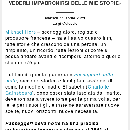
VEDERLI IMPADRONIRSI DELLE MIE STORIE»
martedì 11 aprile 2023
Luigi Coluccio
Mikhaël Hers
– sceneggiatore, regista e
produttore francese – ha all’attivo quattro film,
tutte storie che crescono da una perdita, un
rimpianto, un ricordo, tutte lezioni di come si
possa andare avanti e ricomporsi attorno a quello
che non c’è più.
L’ultimo di questa quaterna è
Passeggeri della
notte
, racconto storico e famigliare assieme di
come la moglie e madre Elisabeth (
Charlotte
Gainsbourg
), dopo esser stata lasciata dal marito,
deve tornare a vivere forse per la prima volta, per
lei e per i suoi figli, e insieme attraversare nuove
scelte, nuovi orizzonti, nuove necessità.
Passeggeri della notte
ha una precisa
collocazione temporale che va dal 1981 al