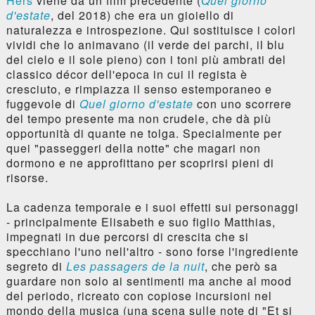
Hers
viene da un film precedente (
Quel giorno
d'estate
, del 2018) che era un gioiello di
naturalezza e introspezione. Qui sostituisce i colori
vividi che lo animavano (il verde dei parchi, il blu
del cielo e il sole pieno) con i toni più ambrati del
classico décor dell'epoca in cui il regista è
cresciuto, e rimpiazza il senso estemporaneo e
fuggevole di
Quel giorno d'estate
con uno scorrere
del tempo presente ma non crudele, che dà più
opportunità di quante ne tolga. Specialmente per
quei "passeggeri della notte" che magari non
dormono e ne approfittano per scoprirsi pieni di
risorse.
La cadenza temporale e i suoi effetti sui personaggi
- principalmente Elisabeth e suo figlio Matthias,
impegnati in due percorsi di crescita che si
specchiano l'uno nell'altro - sono forse l'ingrediente
segreto di
Les passagers de la nuit
, che però sa
guardare non solo ai sentimenti ma anche al mood
del periodo, ricreato con copiose incursioni nel
mondo della musica (una scena sulle note di "Et si