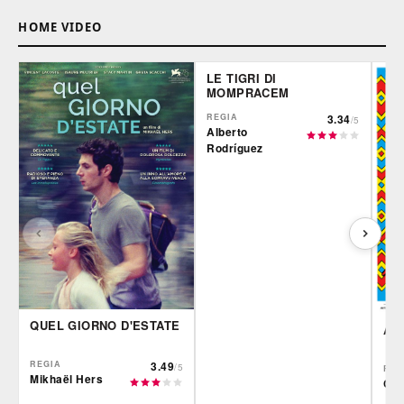
HOME VIDEO
LE TIGRI DI
MOMPRACEM
REGIA
3.34
/5
Alberto
Rodríguez
QUEL GIORNO D'ESTATE
AR
REGIA
3.49
/5
REG
Mikhaël Hers
Ciro