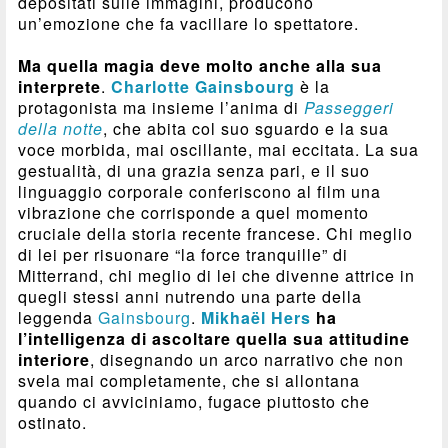
depositati sulle immagini, producono
un’emozione che fa vacillare lo spettatore.
Ma quella magia deve molto anche alla sua
interprete
.
Charlotte Gainsbourg
è la
protagonista ma insieme l’anima di
Passeggeri
della notte
, che abita col suo sguardo e la sua
voce morbida, mai oscillante, mai eccitata. La sua
gestualità, di una grazia senza pari, e il suo
linguaggio corporale conferiscono al film una
vibrazione che corrisponde a quel momento
cruciale della storia recente francese. Chi meglio
di lei per risuonare “la force tranquille” di
Mitterrand, chi meglio di lei che divenne attrice in
quegli stessi anni nutrendo una parte della
leggenda
Gainsbourg
.
Mikhaël Hers
ha
l’intelligenza di ascoltare quella sua attitudine
interiore
, disegnando un arco narrativo che non
svela mai completamente, che si allontana
quando ci avviciniamo, fugace piuttosto che
ostinato.