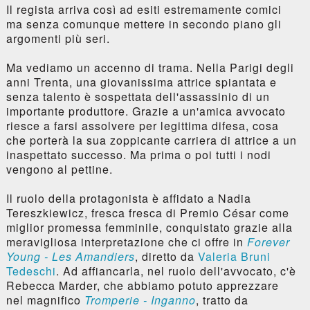
Il regista arriva così ad esiti estremamente comici
ma senza comunque mettere in secondo piano gli
argomenti più seri.
Ma vediamo un accenno di trama. Nella Parigi degli
anni Trenta, una giovanissima attrice spiantata e
senza talento è sospettata dell'assassinio di un
importante produttore. Grazie a un'amica avvocato
riesce a farsi assolvere per legittima difesa, cosa
che porterà la sua zoppicante carriera di attrice a un
inaspettato successo. Ma prima o poi tutti i nodi
vengono al pettine.
Il ruolo della protagonista è affidato a Nadia
Tereszkiewicz, fresca fresca di Premio César come
miglior promessa femminile, conquistato grazie alla
meravigliosa interpretazione che ci offre in
Forever
Young - Les Amandiers
, diretto da
Valeria Bruni
Tedeschi
. Ad affiancarla, nel ruolo dell'avvocato, c'è
Rebecca Marder, che abbiamo potuto apprezzare
nel magnifico
Tromperie - Inganno
, tratto da