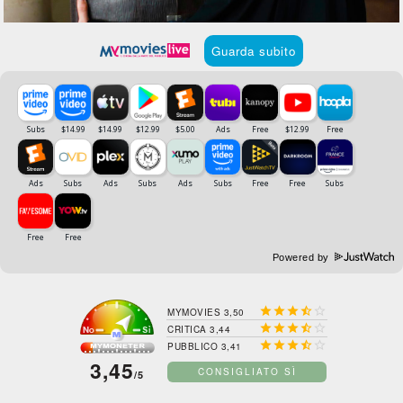
Guarda subito
Powered by





MYMOVIES 3,50





CRITICA 3,44





PUBBLICO 3,41
3,45
CONSIGLIATO SÌ
/5