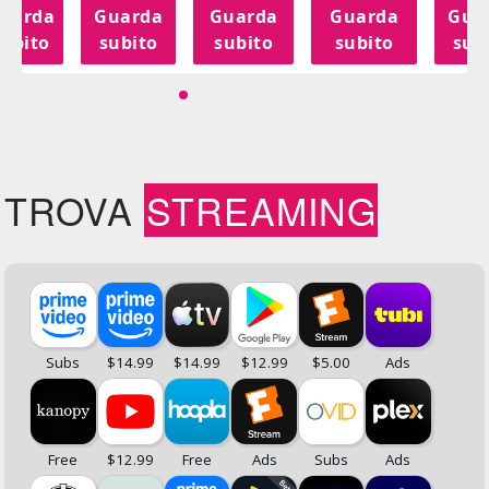
uarda
Guarda
Guarda
Guarda
Gua
subito
subito
subito
subito
sub
TROVA
STREAMING