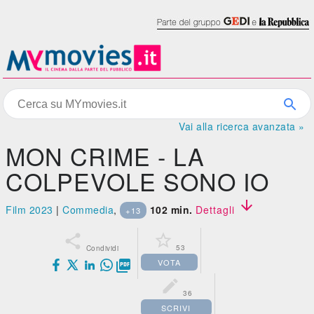
Vai alla ricerca avanzata »
MON CRIME - LA
COLPEVOLE SONO IO

Film 2023
|
Commedia
,
102 min.
Dettagli
+13


53
Condividi
VOTA


36
SCRIVI