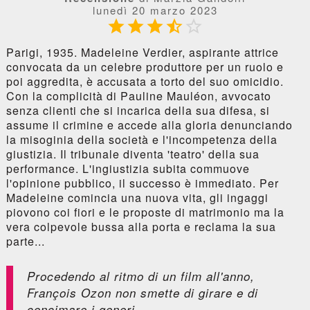
lunedì 20 marzo 2023





Parigi, 1935. Madeleine Verdier, aspirante attrice
convocata da un celebre produttore per un ruolo e
poi aggredita, è accusata a torto del suo omicidio.
Con la complicità di Pauline Mauléon, avvocato
senza clienti che si incarica della sua difesa, si
assume il crimine e accede alla gloria denunciando
la misoginia della società e l'incompetenza della
giustizia. Il tribunale diventa 'teatro' della sua
performance. L'ingiustizia subita commuove
l'opinione pubblico, il successo è immediato. Per
Madeleine comincia una nuova vita, gli ingaggi
piovono coi fiori e le proposte di matrimonio ma la
vera colpevole bussa alla porta e reclama la sua
parte...
Procedendo al ritmo di un film all'anno,
François Ozon non smette di girare e di
concimare i generi.