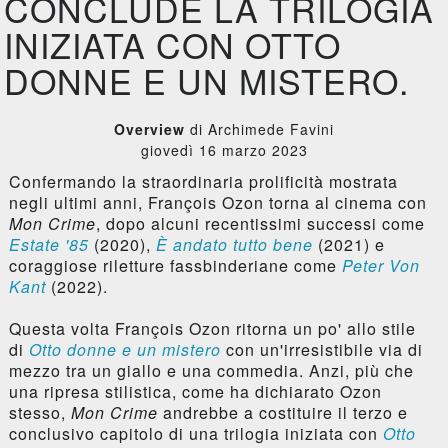
CONCLUDE LA TRILOGIA
INIZIATA CON OTTO
DONNE E UN MISTERO.
Overview
di Archimede Favini
giovedì 16 marzo 2023
Confermando la straordinaria prolificità mostrata
negli ultimi anni, François Ozon torna al cinema con
Mon Crime
, dopo alcuni recentissimi successi come
Estate '85
(2020),
È andato tutto bene
(2021) e
coraggiose riletture fassbinderiane come
Peter Von
Kant
(2022).
Questa volta François Ozon ritorna un po' allo stile
di
Otto donne e un mistero
con un'irresistibile via di
mezzo tra un giallo e una commedia. Anzi, più che
una ripresa stilistica, come ha dichiarato Ozon
stesso,
Mon Crime
andrebbe a costituire il terzo e
conclusivo capitolo di una trilogia iniziata con
Otto