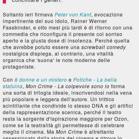
Soltanto ieri firmava
Peter von Kant
, evocazione
impertinente del suo idolo, Rainer Werner
Fassbinder, e otto mesi più tardi è di ritorno con una
commedia che riconfigura il presente col sorriso
aperto e la giusta dose di insolenza. Perché quella
che avrebbe potuto essere una
screwball comedy
nostalgica dispiega, al contrario, una vitalità
organica che 'suona' le note moderne delle
protagoniste.
Con
8 donne e un mistero
e
Potiche - La bella
statuina
,
Mon Crime - La colpevole sono io
forma
una sorta di trilogia ideale, inscrivendosi nella vena
più popolare e leggera dell'autore. Un trittico
scintillante che condivide lo stesso DNA e gli artifici
della rappresentazione scenica, perché il teatro
resta la sorgente d'ispirazione maggiore per Ozon,
come se la teatralità gli permettesse di celebrare
meglio il cinema. Ma
Mon Crime
è altrettanto
ossessionato dalla storia del cinema e ritrova lo