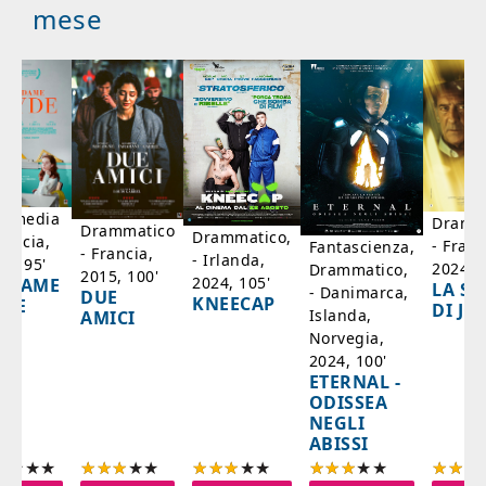
mese
mmedia
Dramm
Drammatico
Drammatico,
rancia,
- Franc
Fantascienza,
- Francia,
- Irlanda,
17, 95'
2024, 7
Drammatico,
2015, 100'
2024, 105'
ADAME
LA SC
- Danimarca,
DUE
KNEECAP
YDE
DI JO
Islanda,
AMICI
Norvegia,
2024, 100'
ETERNAL -
ODISSEA
NEGLI
ABISSI