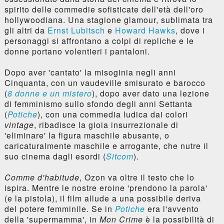
spirito delle commedie sofisticate dell'età dell'oro
hollywoodiana. Una stagione glamour, sublimata tra
gli altri da
Ernst Lubitsch
e
Howard Hawks
, dove i
personaggi si affrontano a colpi di repliche e le
donne portano volentieri i pantaloni.
Dopo aver 'cantato' la misoginia negli anni
Cinquanta, con un vaudeville smisurato e barocco
(
8 donne e un mistero
), dopo aver dato una lezione
di femminismo sullo sfondo degli anni Settanta
(
Potiche
), con una commedia ludica dai colori
vintage
, ribadisce la gioia insurrezionale di
'eliminare' la figura maschile abusante, o
caricaturalmente maschile e arrogante, che nutre il
suo cinema dagli esordi (
Sitcom
).
Comme d'habitude
, Ozon va oltre il testo che lo
ispira. Mentre le nostre eroine 'prendono la parola'
(e la pistola), il film allude a una possibile deriva
del potere femminile. Se in
Potiche
era l'avvento
della 'supermamma', in
Mon Crime
è la possibilità di