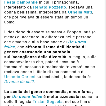
Festa Campanile
in cui il protagonista,
interpretato da
Renato Pozzetto
, sposava una
donna bellissima, interpretata da
Ornella Muti
,
che poi rivelava di essere stata un tempo un
uomo.
Il desiderio di essere se stessi e l’opportunità (o
meno) di accettare la differenza nelle persone
che amiamo è alla base anche di
Un uomo
felice
, che
affronta il tema dell’identità di
genere costruendo una parabola
sull’accoglienza della diversità
, o meglio, sulla
consapevolezza che, poiché nessuno è
“normale”, nessuno è realmente “diverso”: come
recitava anche il titolo di una commedia di
Umberto Carteni
su temi simili, la domanda è:
Diverso da chi?
.
La scelta del genere commedia, e non farsa,
per
Un uomo felice
è molto azzeccata:
come ha
detto il regista
Tristan Séguéla
, nel suo film si