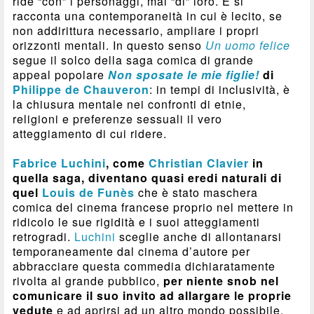
ride “con” i personaggi, mai “di” loro. E si
racconta una contemporaneità in cui è lecito, se
non addirittura necessario, ampliare i propri
orizzonti mentali. In questo senso
Un uomo felice
segue il solco della saga comica di grande
appeal popolare
Non sposate le mie figlie!
di
Philippe de Chauveron
: in tempi di inclusività, è
la chiusura mentale nei confronti di etnie,
religioni e preferenze sessuali il vero
atteggiamento di cui ridere.
Fabrice Luchini
, come
Christian Clavier
in
quella saga, diventano quasi eredi naturali di
quel
Louis de Funès
che è stato maschera
comica del cinema francese proprio nel mettere in
ridicolo le sue rigidità e i suoi atteggiamenti
retrogradi.
Luchini
sceglie anche di allontanarsi
temporaneamente dal cinema d’autore per
abbracciare questa commedia dichiaratamente
rivolta al grande pubblico,
per niente snob nel
comunicare il suo invito ad allargare le proprie
vedute
e ad aprirsi ad un altro mondo possibile.