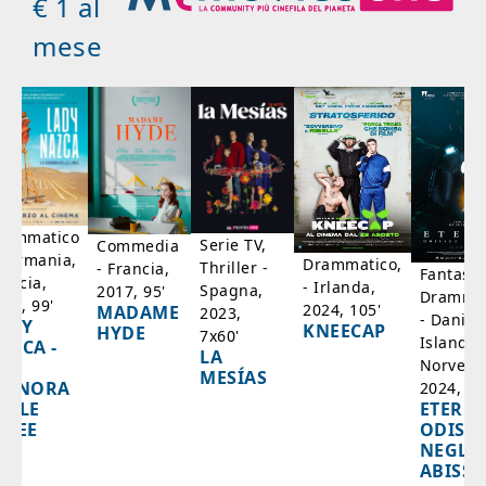
€ 1 al
mese
rammatico
Serie TV,
Commedia
 Germania,
Drammatico,
Thriller -
- Francia,
Fantasci
rancia,
- Irlanda,
Spagna,
2017, 95'
Drammat
025, 99'
2024, 105'
MADAME
2023,
- Danim
ADY
KNEECAP
HYDE
7x60'
Islanda,
AZCA -
LA
Norvegi
A
MESÍAS
IGNORA
2024, 10
ETERNA
ELLE
ODISS
INEE
NEGLI
ABISSI