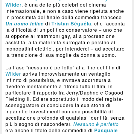
Wilder
, è una delle più celebri del cinema
internazionale, e non a caso viene ripetuta anche
in prossimità del finale della commedia francese
Un uomo felice
di
Tristan Séguéla
, che racconta
la difficoltà di un politico conservatore – uno che
si oppone ai matrimoni gay, alla procreazione
assistita, alla maternità surrogata e persino ai
monopattini elettrici, per intenderci – ad accettare
la transizione di sua moglie da donna a uomo.
La frase “nessuno è perfetto” alla fine del film di
Wilder
apriva improvvisamente un ventaglio
infinito di possibilità, e invitava addirittura a
rivedere mentalmente a ritroso tutto il film, in
particolare il rapporto fra Jerry/Daphne e Osgood
Fielding II. Ed era soprattutto il modo del regista-
sceneggiatore di concludere la sua storia di
inganni e travestimenti con una possibilità di
accettazione profonda di qualsiasi identità, senza
più bisogno di nascondersi.
Nessuno è perfetto
era anche il titolo della commedia di
Pasquale