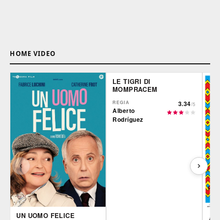
HOME VIDEO
LE TIGRI DI
MOMPRACEM
REGIA
3.34
/5
Alberto
Rodríguez
UN UOMO FELICE
AR