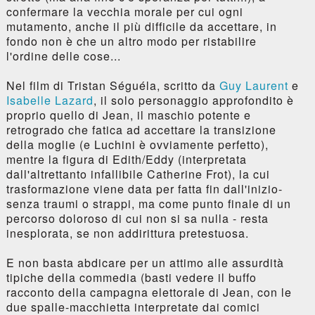
confermare la vecchia morale per cui ogni
mutamento, anche il più difficile da accettare, in
fondo non è che un altro modo per ristabilire
l'ordine delle cose...
Nel film di Tristan Séguéla, scritto da
Guy Laurent
e
Isabelle Lazard
, il solo personaggio approfondito è
proprio quello di Jean, il maschio potente e
retrogrado che fatica ad accettare la transizione
della moglie (e Luchini è ovviamente perfetto),
mentre la figura di Edith/Eddy (interpretata
dall'altrettanto infallibile Catherine Frot), la cui
trasformazione viene data per fatta fin dall'inizio-
senza traumi o strappi, ma come punto finale di un
percorso doloroso di cui non si sa nulla - resta
inesplorata, se non addirittura pretestuosa.
E non basta abdicare per un attimo alle assurdità
tipiche della commedia (basti vedere il buffo
racconto della campagna elettorale di Jean, con le
due spalle-macchietta interpretate dai comici