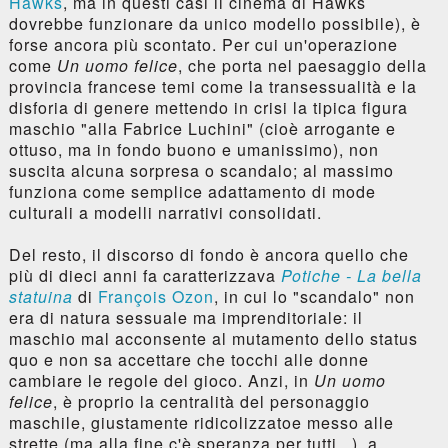
Hawks
, ma in questi casi il cinema di Hawks
dovrebbe funzionare da unico modello possibile), è
forse ancora più scontato. Per cui un'operazione
come
Un uomo felice
, che porta nel paesaggio della
provincia francese temi come la transessualità e la
disforia di genere mettendo in crisi la tipica figura
maschio "alla Fabrice Luchini" (cioè arrogante e
ottuso, ma in fondo buono e umanissimo), non
suscita alcuna sorpresa o scandalo; al massimo
funziona come semplice adattamento di mode
culturali a modelli narrativi consolidati.
Del resto, il discorso di fondo è ancora quello che
più di dieci anni fa caratterizzava
Potiche - La bella
statuina
di
François Ozon
, in cui lo "scandalo" non
era di natura sessuale ma imprenditoriale: il
maschio mal acconsente al mutamento dello status
quo e non sa accettare che tocchi alle donne
cambiare le regole del gioco. Anzi, in
Un uomo
felice
, è proprio la centralità del personaggio
maschile, giustamente ridicolizzatoe messo alle
strette (ma alla fine c'è speranza per tutti...), a