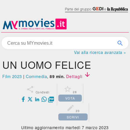
Vai alla ricerca avanzata »
UN UOMO FELICE

Film 2023
|
Commedia
,
89 min.
Dettagli


28
Condividi
VOTA


20
SCRIVI
Ultimo aggiornamento martedì 7 marzo 2023