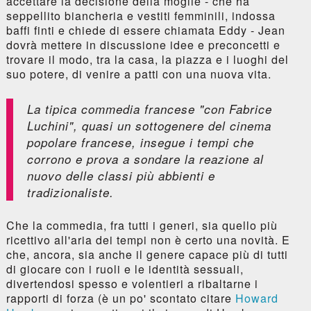
accettare la decisione della moglie - che ha
seppellito biancheria e vestiti femminili, indossa
baffi finti e chiede di essere chiamata Eddy - Jean
dovrà mettere in discussione idee e preconcetti e
trovare il modo, tra la casa, la piazza e i luoghi del
suo potere, di venire a patti con una nuova vita.
La tipica commedia francese "con Fabrice
Luchini", quasi un sottogenere del cinema
popolare francese, insegue i tempi che
corrono e prova a sondare la reazione al
nuovo delle classi più abbienti e
tradizionaliste.
Che la commedia, fra tutti i generi, sia quello più
ricettivo all'aria dei tempi non è certo una novità. E
che, ancora, sia anche il genere capace più di tutti
di giocare con i ruoli e le identità sessuali,
divertendosi spesso e volentieri a ribaltarne i
rapporti di forza (è un po' scontato citare
Howard