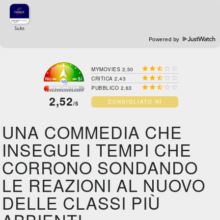
Powered by





MYMOVIES 2,50





CRITICA 2,43





PUBBLICO 2,63
2,52
CONSIGLIATO NÌ
/5
UNA COMMEDIA CHE
INSEGUE I TEMPI CHE
CORRONO SONDANDO
LE REAZIONI AL NUOVO
DELLE CLASSI PIÙ