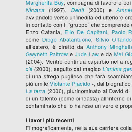
Margherita Buy
, compagna di lavoro e poi d
(1997),
(2000) e
Nirvana
Denti
Amnès
avviandolo verso un'inedita ed ulteriore cr
in contatto con il "gruppo" che comprende u
Enzo Catania,
Elio De Capitani
,
Paolo R
come
Diego Abatantuono
,
Silvio Orlando
all'estero, è diretto da
Anthony Minghell
Gwyneth Paltrow
e
Jude Law
e da
Mel Gi
(2004). Mentre continua caparbio nella regi
(2000), seguito dal magico
c'è
L'anima ge
di una strega pugliese che farà scambiare
più umile
Violante Placido
-, dal biografic
(2006), plurinominato ai David di 
La terra
di un talento (come cineasta) all'interno 
contaminato che lo ha reso un vero e propr
I lavori più recenti
Filmograficamente, nella sua carriera col