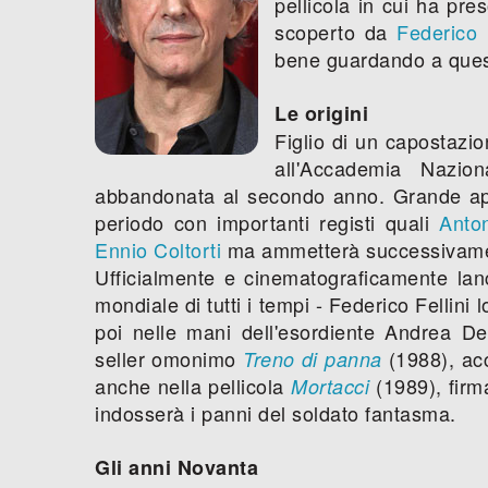
pellicola in cui ha pre
scoperto da
Federico F
bene guardando a ques
Le origini
Figlio di un capostazio
all'Accademia Nazio
abbandonata al secondo anno. Grande appa
periodo con importanti registi quali
Anto
Ennio Coltorti
ma ammetterà successivament
Ufficialmente e cinematograficamente lan
mondiale di tutti i tempi - Federico Fellini l
poi nelle mani dell'esordiente Andrea De
seller omonimo
(1988), ac
Treno di panna
anche nella pellicola
(1989), firm
Mortacci
indosserà i panni del soldato fantasma.
Gli anni Novanta