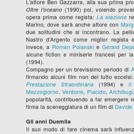
L'attore Ben Gazzarra, alla sua prima pro
(1990) poi, volendo provare
Oltre l'oceano
opera prima come regista:
ne
La stazione
Marino, dove sarà anche attore con
Marg
due solitudini che si incontrano. La pelli
Nastro d'Argento come miglior regista 
invece, a
Roman Polanski
e
Gérard Depa
alcune fiction e miniserie francesi per l
(1994).
Compagno per un brevissimo periodo di
A
firmando alcuni film non del tutto eccelsi
(1994) e
Prestazione Straordinaria
I
Mezzogiorno
.
Verdone
,
Placido
,
Archibugi
popolarità, contribuendo a far emergere le
firma la sceneggiatura di un film di
Davide 
Gli anni Duemila
Il suo modo di fare cinema sarà influenz