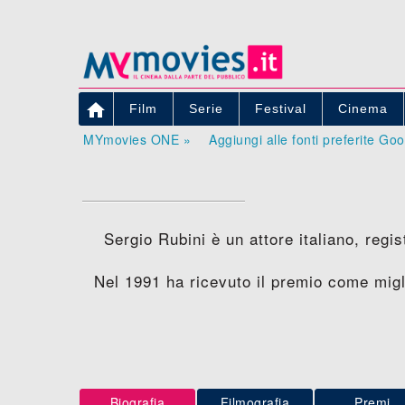

Film
Serie
Festival
Cinema
MYmovies ONE »
Aggiungi alle fonti preferite Go
Sergio Rubini è un attore italiano, regis
Nel 1991 ha ricevuto il premio come migl
Biografia
Filmografia
Premi