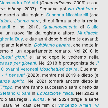
Alessandro D'Alatri
(
, 2006) e con
Commediasexi
, 2007). Seguono poi
di
ere Johnny
No Problem
to esordio alla regia di
Susanna Nicchiarelli
(che
),
, di cui firma anche la regia,
'alba
L'uomo nero
randi
e, nel 2010,
di
Giulio
Qualunquemente
on un nuovo film da regista e attore,
Mi rifaccio
gherita Buy
, e due anni dopo è dietro (e davanti)
mpianto teatrale,
, che mette in
Dobbiamo parlare
nterno di un appartamento romano. Nel 2016 lo
e l'anno dopo lo vedremo nella
Questi giorni
. Nel 2018 è protagonista de
paese per giovani
Il
i
Giovanni Veronesi
. Due anni
Moschettieri del re
(2020), mentre nel 2019 è dietro (e
 - 1 per tutti
. Nel 2021 tornerà ancora dietro la
rande spirito
, mentre l'anno successivo sarà diretto da
Filippo
Stefano Cipani
in
. Nel 2023 è
Educazione fisica
dio alla regia,
, e nel 2024 dirige la serie
Felicità
 sarà nel cast del film di
Vincenzo Alfieri
40