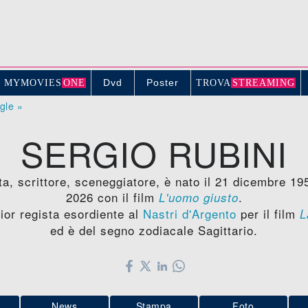
Dvd
Poster
MYMOVIE
S
ONE
TROV
A
STREAMING
ogle »
SERGIO RUBINI
ta, scrittore, sceneggiatore, è nato il 21 dicembre 195
2026 con il film
.
L'uomo giusto
ior regista esordiente al
Nastri d'Argento
per il film
L
ed è del segno zodiacale Sagittario.
News
Stampa
Foto