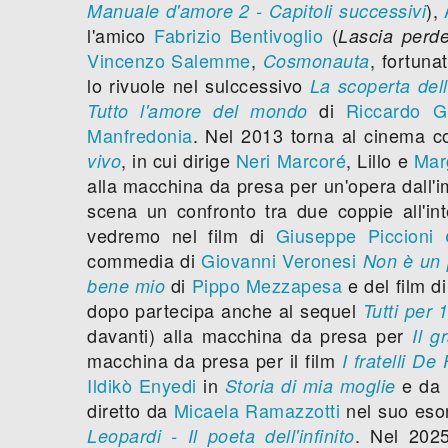
),
Manuale d'amore 2 - Capitoli successivi
l'amico
Fabrizio Bentivoglio
(
Lascia perd
Vincenzo Salemme
,
, fortuna
Cosmonauta
lo rivuole nel sulccessivo
La scoperta dell
di
Riccardo G
Tutto l'amore del mondo
Manfredonia
. Nel 2013 torna al cinema c
, in cui dirige
Neri Marcoré
, Lillo e
Mar
vivo
alla macchina da presa per un'opera dall'i
scena un confronto tra due coppie all'i
vedremo nel film di
Giuseppe Piccioni
commedia di
Giovanni Veronesi
Non è un 
di
Pippo Mezzapesa
e del film d
bene mio
dopo partecipa anche al sequel
Tutti per 1
davanti) alla macchina da presa per
Il g
macchina da presa per il film
I fratelli De 
Ildikò Enyedi
in
e da
Storia di mia moglie
diretto da
Micaela Ramazzotti
nel suo esor
. Nel 2025
Leopardi - Il poeta dell'infinito