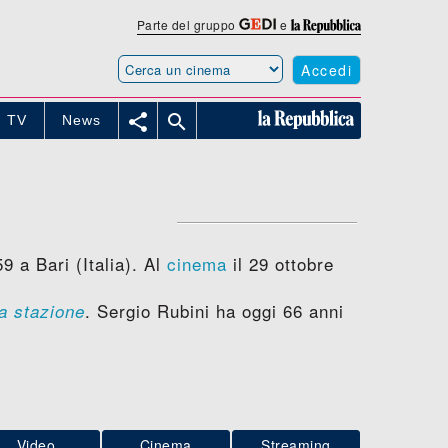
Parte del gruppo
e
Accedi


TV
News
9 a Bari (Italia). Al
cinema
il 29 ottobre
. Sergio Rubini ha oggi 66 anni
a stazione
Video
Cinema
Streaming