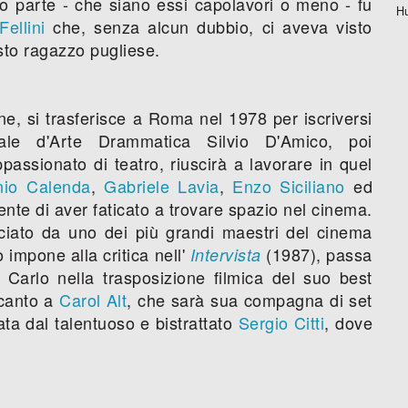
so parte - che siano essi capolavori o meno - fu
H
ellini
che, senza alcun dubbio, ci aveva visto
to ragazzo pugliese.
ne, si trasferisce a Roma nel 1978 per iscriversi
nale d'Arte Drammatica Silvio D'Amico, poi
ssionato di teatro, riuscirà a lavorare in quel
nio Calenda
,
Gabriele Lavia
,
Enzo Siciliano
ed
e di aver faticato a trovare spazio nel cinema.
ciato da uno dei più grandi maestri del cinema
o impone alla critica nell'
(1987), passa
Intervista
 Carlo nella trasposizione filmica del suo best
canto a
Carol Alt
, che sarà sua compagna di set
ata dal talentuoso e bistrattato
Sergio Citti
, dove