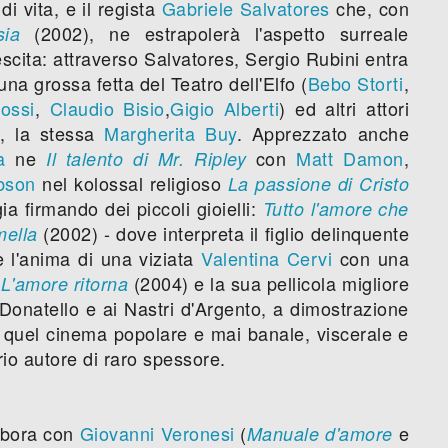
i vita, e il regista
Gabriele Salvatores
che, con
(2002), ne estrapolerà l'aspetto surreale
ia
escita: attraverso Salvatores, Sergio Rubini entra
na grossa fetta del Teatro dell'Elfo (
Bebo Storti
,
ossi
,
Claudio Bisio
,
Gigio Alberti
) ed altri attori
, la stessa
Margherita Buy
. Apprezzato anche
a
ne
con
Matt Damon
,
Il talento di Mr. Ripley
bson
nel kolossal religioso
La passione di Cristo
a firmando dei piccoli gioielli:
Tutto l'amore che
(2002) - dove interpreta il figlio delinquente
mella
 l'anima di una viziata
Valentina Cervi
con una
o
(2004) e la sua pellicola migliore
L'amore ritorna
Donatello e ai Nastri d'Argento, a dimostrazione
di quel cinema popolare e mai banale, viscerale e
io autore di raro spessore.
labora con
Giovanni Veronesi
(
e
Manuale d'amore