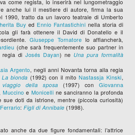
va come regista, lo inserirà nel lungometraggio
 anche lui il mestiere di autore, firma la sua
l 1990, tratto da un lavoro teatrale di Umberto
herita Buy
ed
Ennio Fantastichini
nella storia di
cola gli farà ottenere il David di Donatello e il
esordiente.
Giuseppe Tornatore
lo affiancherà,
rdieu
(che sarà frequentemente suo partner in
a regia di
Josés Dayan
) ne
Una pura formalità
sia Argento
, negli anni Novanta torna alla regia
:
(1992) con il mito
Nastassja Kinski
,
La bionda
(1997) con
Giovanna
l viaggio della sposa
,
Muccino
e
Monicelli
ne sanciranno la profonda
 sue doti da istrione, mentre (piccola curiosità)
Ferrario
:
(1998).
Figli di Annibale
ato anche da due figure fondamentali: l'attrice