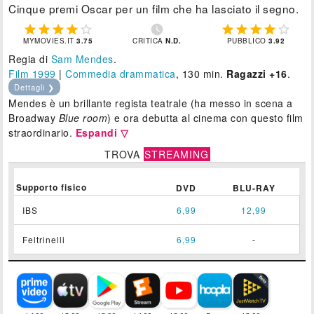
Cinque premi Oscar per un film che ha lasciato il segno.











MYMOVIES.IT
3.75
CRITICA
N.D.
PUBBLICO
3.92
Regia di
Sam Mendes
.
Film 1999
|
Commedia drammatica
, 130 min.
Ragazzi +16
.
Dettagli ❯
Mendes è un brillante regista teatrale (ha messo in scena a
Broadway
Blue room
) e ora debutta al cinema con questo film
straordinario.
Espandi ▽
TROVA
STREAMING
Supporto fisico
DVD
BLU-RAY
IBS
6,99
12,99
Feltrinelli
6,99
-