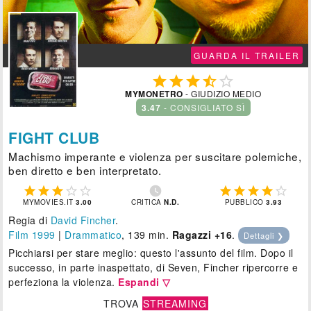
GUARDA IL TRAILER





MYMONETRO
- GIUDIZIO MEDIO
3.47
- CONSIGLIATO SÌ
FIGHT CLUB
Machismo imperante e violenza per suscitare polemiche,
ben diretto e ben interpretato.











MYMOVIES.IT
3.00
CRITICA
N.D.
PUBBLICO
3.93
Regia di
David Fincher
.
Film 1999
|
Drammatico
, 139 min.
Ragazzi +16
.
Dettagli ❯
Picchiarsi per stare meglio: questo l'assunto del film. Dopo il
successo, in parte inaspettato, di Seven, Fincher ripercorre e
perfeziona la violenza.
Espandi ▽
TROVA
STREAMING