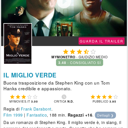

GUARDA IL TRAILER





MYMONETRO
- GIUDIZIO MEDIO
3.48
- CONSIGLIATO SÌ
IL MIGLIO VERDE
Buona trasposizione da Stephen King con un Tom
Hanks credibile e appassionato.











MYMOVIES.IT
3.00
CRITICA
N.D.
PUBBLICO
3.95
Regia di
Frank Darabont
.
Film 1999
|
Fantastico
, 188 min.
Ragazzi +16
.
Dettagli ❯
Da un romanzo di Stephen King. Il miglio verde è, in slang, il