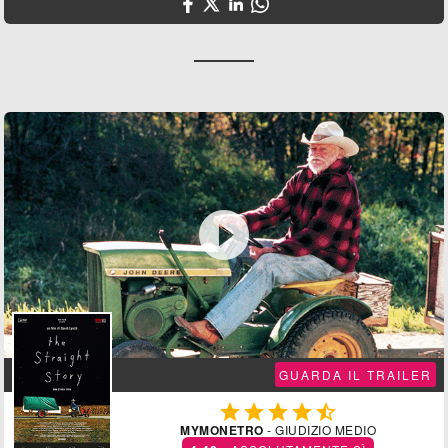

GUARDA IL TRAILER





MYMONETRO
- GIUDIZIO MEDIO