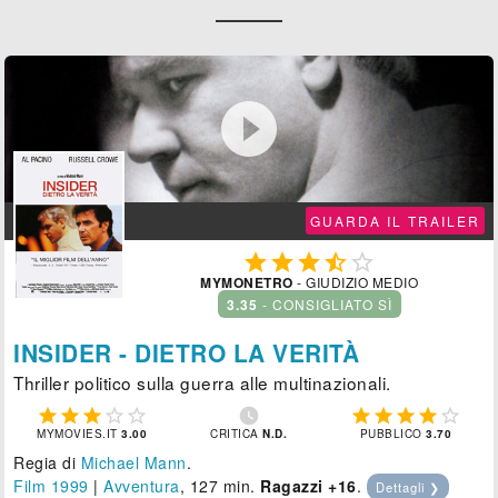

GUARDA IL TRAILER





MYMONETRO
- GIUDIZIO MEDIO
3.35
- CONSIGLIATO SÌ
INSIDER - DIETRO LA VERITÀ
Thriller politico sulla guerra alle multinazionali.











MYMOVIES.IT
3.00
CRITICA
N.D.
PUBBLICO
3.70
Regia di
Michael Mann
.
Film 1999
|
Avventura
, 127 min.
Ragazzi +16
.
Dettagli ❯