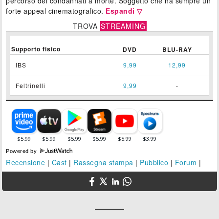
percorso dei condannati a morte. Soggetto che ha sempre un
forte appeal cinematografico.
Espandi ▽
TROVA
STREAMING
Supporto fisico
DVD
BLU-RAY
IBS
9,99
12,99
Feltrinelli
9,99
-
Powered by
Recensione
|
Cast
|
Rassegna stampa
|
Pubblico
|
Forum
|