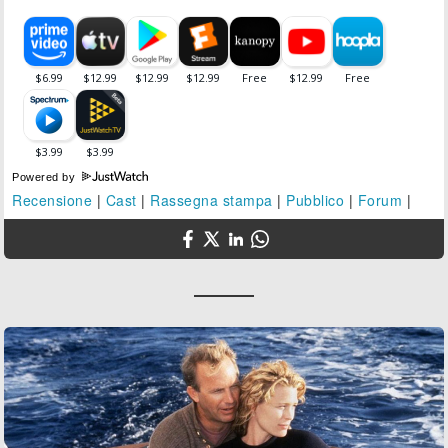
Powered by
Recensione
|
Cast
|
Rassegna stampa
|
Pubblico
|
Forum
|