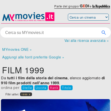
Parte del gruppo
e
Vai alla ricerca avanzata »
MYmovies ONE »
Aggiungi alle fonti preferite Google »
FILM 1999
Da
tutti i film della storia del cinema
, elenco aggiornato
di
910 film prodotti nell'anno 1999
.
ordina per:
Stelle
Uscita
Rank
Titolo
Filtri attivi:
1999 X