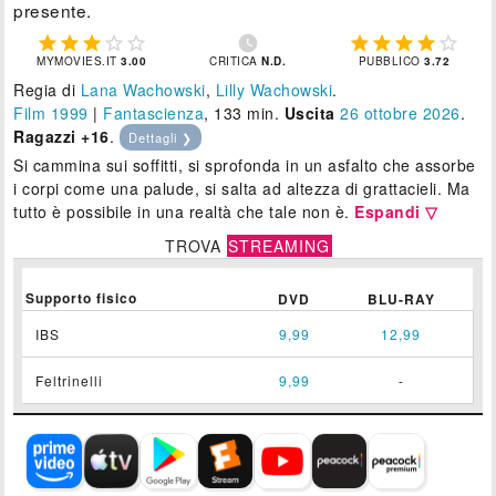
presente.











MYMOVIES.IT
3.00
CRITICA
N.D.
PUBBLICO
3.72
Regia di
Lana Wachowski
,
Lilly Wachowski
.
Film 1999
|
Fantascienza
, 133 min.
Uscita
26
ottobre 2026
.
Ragazzi +16
.
Dettagli ❯
Si cammina sui soffitti, si sprofonda in un asfalto che assorbe
i corpi come una palude, si salta ad altezza di grattacieli. Ma
tutto è possibile in una realtà che tale non è.
Espandi ▽
TROVA
STREAMING
Supporto fisico
DVD
BLU-RAY
IBS
9,99
12,99
Feltrinelli
9,99
-