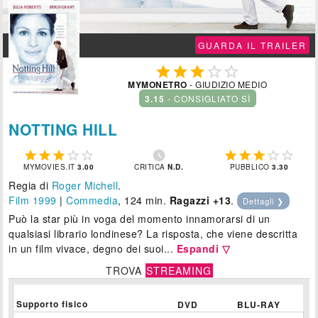
GUARDA IL TRAILER





MYMONETRO
- GIUDIZIO MEDIO
3.15
- CONSIGLIATO SÌ
NOTTING HILL











MYMOVIES.IT
3.00
CRITICA
N.D.
PUBBLICO
3.30
Regia di
Roger Michell
.
Film 1999
|
Commedia
, 124 min.
Ragazzi +13
.
Dettagli ❯
Può la star più in voga del momento innamorarsi di un
qualsiasi librario londinese? La risposta, che viene descritta
in un film vivace, degno dei suoi...
Espandi ▽
TROVA
STREAMING
Supporto fisico
DVD
BLU-RAY