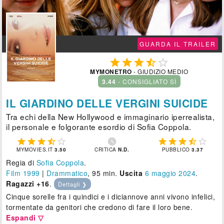
GUARDA IL TRAILER





MYMONETRO
- GIUDIZIO MEDIO
3.44
- CONSIGLIATO SÌ
IL GIARDINO DELLE VERGINI SUICIDE
Tra echi della New Hollywood e immaginario iperrealista,
il personale e folgorante esordio di Sofia Coppola.











MYMOVIES.IT
3.50
CRITICA
N.D.
PUBBLICO
3.37
Regia di
Sofia Coppola
.
Film 1999
|
Drammatico
, 95 min.
Uscita
6
maggio 2024
.
Ragazzi +16
.
Dettagli ❯
Cinque sorelle fra i quindici e i diciannove anni vivono infelici,
tormentate da genitori che credono di fare il loro bene.
Espandi ▽