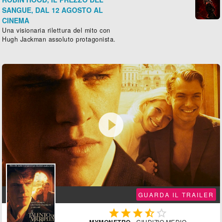
SANGUE, DAL 12 AGOSTO AL
CINEMA
Una visionaria rilettura del mito con
Hugh Jackman assoluto protagonista.

GUARDA IL TRAILER





MYMONETRO
- GIUDIZIO MEDIO