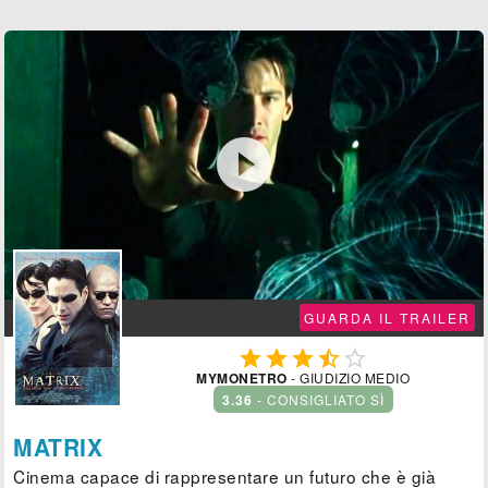

GUARDA IL TRAILER





MYMONETRO
- GIUDIZIO MEDIO
3.36
- CONSIGLIATO SÌ
MATRIX
Cinema capace di rappresentare un futuro che è già