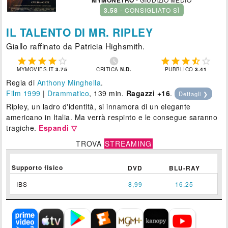
3.58
- CONSIGLIATO SÌ
IL TALENTO DI MR. RIPLEY
Giallo raffinato da Patricia Highsmith.











MYMOVIES.IT
3.75
CRITICA
N.D.
PUBBLICO
3.41
Regia di
Anthony Minghella
.
Film 1999
|
Drammatico
, 139 min.
Ragazzi +16
.
Dettagli ❯
Ripley, un ladro d'identità, si innamora di un elegante
americano in Italia. Ma verrà respinto e le consegue saranno
tragiche.
Espandi ▽
TROVA
STREAMING
Supporto fisico
DVD
BLU-RAY
IBS
8,99
16,25