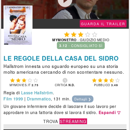
GUARDA IL TRAILER





MYMONETRO
- GIUDIZIO MEDIO
3.12
- CONSIGLIATO SÌ
LE REGOLE DELLA CASA DEL SIDRO
Hallstrom innesta uno sguardo europeo su una storia
molto americana cercando di non scontentare nessuno.











MYMOVIES.IT
2.75
CRITICA
N.D.
PUBBLICO
3.49
Regia di
Lasse Hallström
.
Film 1999
|
Drammatico
, 131 min.
Dettagli ❯
Un giovane infermiere decide di lasciare il suo lavoro per
approdare in una fattoria dove si lavora il sidro.
Espandi ▽
TROVA
STREAMING