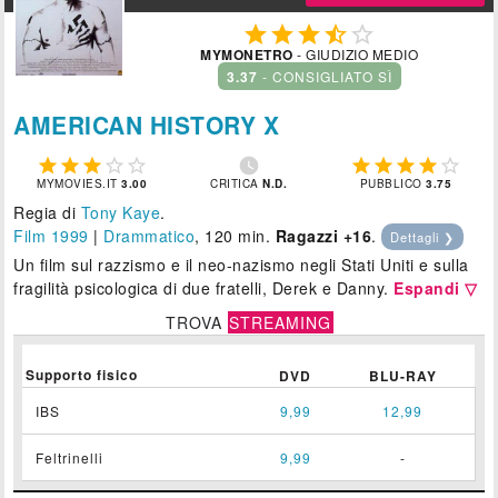





MYMONETRO
- GIUDIZIO MEDIO
3.37
- CONSIGLIATO SÌ
AMERICAN HISTORY X











MYMOVIES.IT
3.00
CRITICA
N.D.
PUBBLICO
3.75
Regia di
Tony Kaye
.
Film 1999
|
Drammatico
, 120 min.
Ragazzi +16
.
Dettagli ❯
Un film sul razzismo e il neo-nazismo negli Stati Uniti e sulla
fragilità psicologica di due fratelli, Derek e Danny.
Espandi ▽
TROVA
STREAMING
Supporto fisico
DVD
BLU-RAY
IBS
9,99
12,99
Feltrinelli
9,99
-