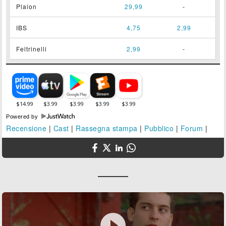
Plaion
29,99
-
IBS
4,75
2,99
Feltrinelli
2,99
-
Powered by
Recensione
|
Cast
|
Rassegna stampa
|
Pubblico
|
Forum
|
