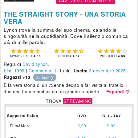
4.42
- ASSOLUTAMENTE SÌ
THE STRAIGHT STORY - UNA STORIA
VERA
Lynch trova la summa del suo cinema, calando la
singolarità nella quotidianità. Dove il silenzio comunica
più di mille parole.















MYMOVIES.IT
4.50
CRITICA
4.67
PUBBLICO
4.09
Regia di
David Lynch
.
Film 1999
|
Commedia
, 111 min.
Uscita
3
novembre 2025
.
Ragazzi +13
.
Dettagli ❯
È la vera storia di un 73enne deciso a far visita al fratello. I
due non hanno mai avuto un grande rapporto. ..
Espandi ▽
TROVA
STREAMING
Supporto fisico
DVD
BLU-RAY
Film&More
9,99
9,99