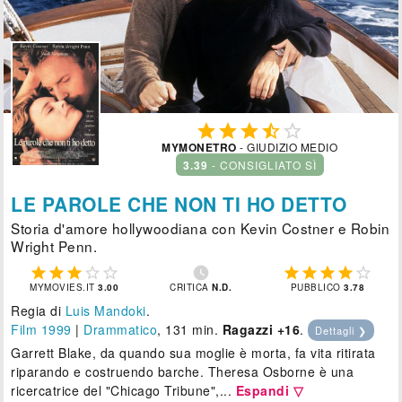





MYMONETRO
- GIUDIZIO MEDIO
3.39
- CONSIGLIATO SÌ
LE PAROLE CHE NON TI HO DETTO
Storia d'amore hollywoodiana con Kevin Costner e Robin
Wright Penn.











MYMOVIES.IT
3.00
CRITICA
N.D.
PUBBLICO
3.78
Regia di
Luis Mandoki
.
Film 1999
|
Drammatico
, 131 min.
Ragazzi +16
.
Dettagli ❯
Garrett Blake, da quando sua moglie è morta, fa vita ritirata
riparando e costruendo barche. Theresa Osborne è una
ricercatrice del "Chicago Tribune",...
Espandi ▽