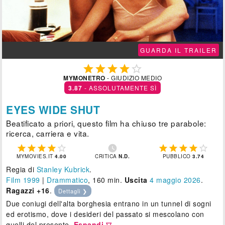
GUARDA IL TRAILER





MYMONETRO
- GIUDIZIO MEDIO
3.87
- ASSOLUTAMENTE SÌ
EYES WIDE SHUT
Beatificato a priori, questo film ha chiuso tre parabole:
ricerca, carriera e vita.











MYMOVIES.IT
4.00
CRITICA
N.D.
PUBBLICO
3.74
Regia di
Stanley Kubrick
.
Film 1999
|
Drammatico
, 160 min.
Uscita
4
maggio 2026
.
Ragazzi +16
.
Dettagli ❯
Due coniugi dell'alta borghesia entrano in un tunnel di sogni
ed erotismo, dove i desideri del passato si mescolano con
quelli del presente.
Espandi ▽