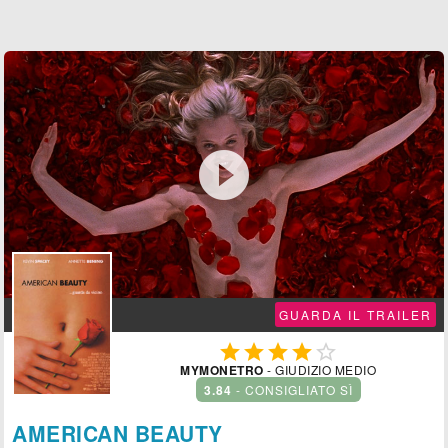

GUARDA IL TRAILER





MYMONETRO
- GIUDIZIO MEDIO
3.84
- CONSIGLIATO SÌ
AMERICAN BEAUTY